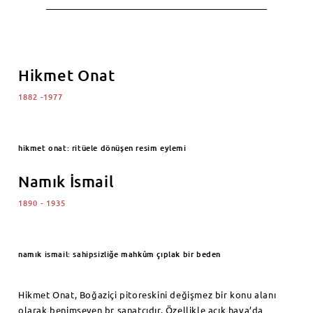
Hikmet Onat
1882 -1977
hikmet onat: ritüele dönüşen resim eylemi
Namık İsmail
1890 - 1935
namık ismail: sahipsizliğe mahkûm çıplak bir beden
Hikmet Onat, Boğaziçi pitoreskini değişmez bir konu alanı
olarak benimseyen br sanatçıdır. Özellikle açık hava’da