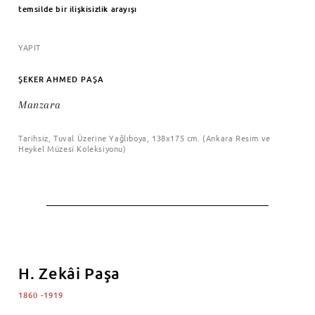
temsilde bir ilişkisizlik arayışı
YAPIT
ŞEKER AHMED PAŞA
Manzara
Tarihsiz, Tuval Üzerine Yağlıboya, 138x175 cm. (Ankara Resim ve
Heykel Müzesi Koleksiyonu)
H. Zekâi Paşa
1860 -1919