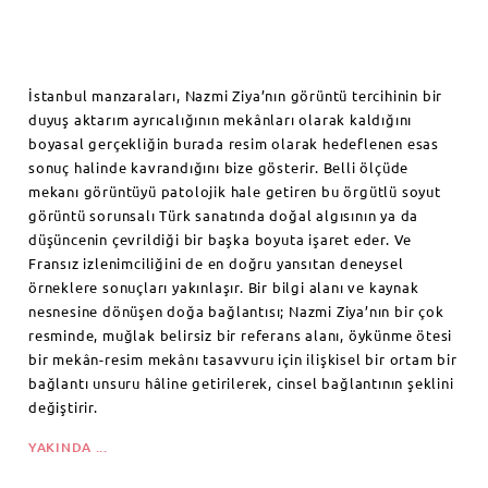
İstanbul
manzaraları,
Nazmi Ziya’nın görüntü tercihinin bir
duyuş aktarım ayrıcalığının mekânları olarak kaldığını
boyasal gerçekliğin burada resim olarak hedeflenen esas
sonuç halinde kavrandığını bize gösterir. Belli ölçüde
mekanı görüntüyü patolojik hale getiren bu örgütlü soyut
görüntü sorunsalı Türk sanatında doğal algısının ya da
düşüncenin çevrildiği bir başka boyuta işaret eder. Ve
Fransız izlenimciliğini de en doğru yansıtan deneysel
örneklere sonuçları yakınlaşır. Bir bilgi alanı ve kaynak
nesnesine dönüşen doğa bağlantısı; Nazmi Ziya’nın bir çok
resminde, muğlak belirsiz bir referans alanı, öykünme ötesi
bir mekân-resim mekânı tasavvuru için ilişkisel bir ortam bir
bağlantı unsuru hâline getirilerek, cinsel bağlantının şeklini
değiştirir.
YAKINDA ...