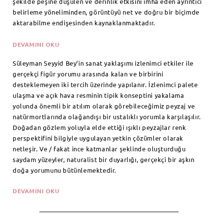
şekilde peşine düşülen ve derinlik etkisini imha eden ayrıntıcı
belirleme yöneliminden, görüntüyü net ve doğru bir biçimde
aktarabilme endişesinden kaynaklanmaktadır.
DEVAMINI OKU
Süleyman Seyyid Bey’in sanat yaklaşımı izlenimci etkiler ile
gerçekçi figür yorumu arasında kalan ve birbirini
desteklemeyen iki tercih üzerinde yapılanır. İzlenimci palete
ulaşma ve açık hava resminin tipik konseptini yakalama
yolunda önemli bir atılım olarak görebileceğimiz peyzaj ve
natürmortlarında olağandışı bir ustalıklı yorumla karşılaşılır.
Doğadan gözlem yoluyla elde ettiği ışıklı peyzajlar renk
perspektifini bilgiyle uygulayan yetkin çözümler olarak
netleşir. Ve / fakat ince katmanlar şeklinde oluşturduğu
saydam yüzeyler, naturalist bir duyarlığı, gerçekçi bir aşkın
doğa yorumunu bütünlemektedir.
DEVAMINI OKU