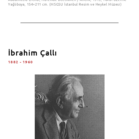
Yağlıboya, 154×211 cm. (MSGSU İstanbul Resim ve Heykel Müzesi)
İbrahim Çallı
1882 - 1960