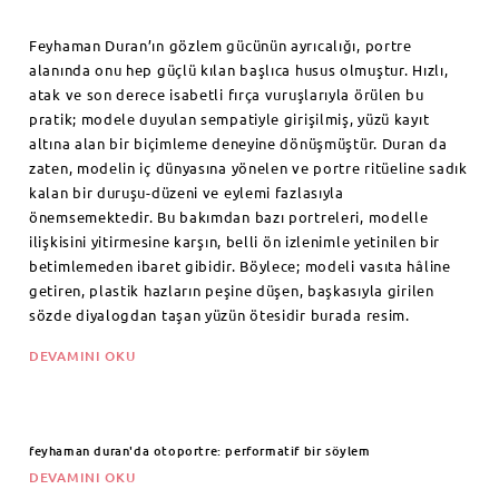
Feyhaman Duran’ın gözlem gücünün ayrıcalığı, portre
alanında onu hep güçlü kılan başlıca husus olmuştur. Hızlı,
atak ve son derece isabetli fırça vuruşlarıyla örülen bu
pratik; modele duyulan sempatiyle girişilmiş, yüzü kayıt
altına alan bir biçimleme deneyine dönüşmüştür. Duran da
zaten, modelin iç dünyasına yönelen ve portre ritüeline sadık
kalan bir duruşu-düzeni ve eylemi fazlasıyla
önemsemektedir. Bu bakımdan bazı portreleri, modelle
ilişkisini yitirmesine karşın, belli ön izlenimle yetinilen bir
betimlemeden ibaret gibidir. Böylece; modeli vasıta hâline
getiren, plastik hazların peşine düşen, başkasıyla girilen
sözde diyalogdan taşan yüzün ötesidir burada resim.
DEVAMINI OKU
feyhaman duran'da otoportre: performatif bir söylem
DEVAMINI OKU