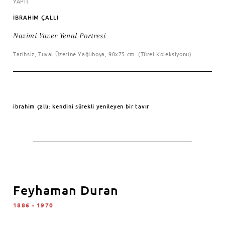
YAPIT
İBRAHİM ÇALLI
Nazimi Yaver Yenal Portresi
Tarihsiz, Tuval Üzerine Yağlıboya, 90x75 cm. (Türel Koleksiyonu)
ibrahim çallı: kendini sürekli yenileyen bir tavır
Feyhaman Duran
1886 - 1970