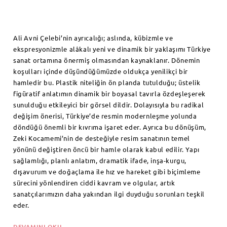
Ali Avni Çelebi’nin ayrıcalığı; aslında, kübizmle ve
ekspresyonizmle alâkalı yeni ve dinamik bir yaklaşımı Türkiye
sanat ortamına önermiş olmasından kaynaklanır. Dönemin
koşulları içinde düşündüğümüzde oldukça yenilikçi bir
hamledir bu. Plastik niteliğin ön planda tutulduğu; üstelik
figüratif anlatımın dinamik bir boyasal tavırla özdeşleşerek
sunulduğu etkileyici bir görsel dildir. Dolayısıyla bu radikal
değişim önerisi, Türkiye’de resmin modernleşme yolunda
döndüğü önemli bir kıvrıma işaret eder. Ayrıca bu dönüşüm,
Zeki Kocamemi’nin de desteğiyle resim sanatının temel
yönünü değiştiren öncü bir hamle olarak kabul edilir. Yapı
sağlamlığı, planlı anlatım, dramatik ifade, inşa-kurgu,
dışavurum ve doğaçlama ile hız ve hareket gibi biçimleme
sürecini yönlendiren ciddi kavram ve olgular, artık
sanatçılarımızın daha yakından ilgi duyduğu sorunları teşkil
eder.
DEVAMINI OKU