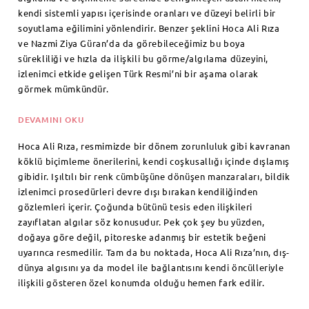
kendi sistemli yapısı içerisinde oranları ve düzeyi belirli bir
soyutlama eğilimini yönlendirir. Benzer şeklini Hoca Ali Rıza
ve Nazmi Ziya Güran’da da görebileceğimiz bu boya
sürekliliği ve hızla da ilişkili bu görme/algılama düzeyini,
izlenimci etkide gelişen Türk Resmi’ni bir aşama olarak
görmek mümkündür.
DEVAMINI OKU
Hoca Ali Rıza, resmimizde bir dönem zorunluluk gibi kavranan
köklü biçimleme önerilerini, kendi coşkusallığı içinde dışlamış
gibidir. Işıltılı bir renk cümbüşüne dönüşen manzaraları, bildik
izlenimci prosedürleri devre dışı bırakan kendiliğinden
gözlemleri içerir. Çoğunda bütünü tesis eden ilişkileri
zayıflatan algılar söz konusudur. Pek çok şey bu yüzden,
doğaya göre değil, pitoreske adanmış bir estetik beğeni
uyarınca resmedilir. Tam da bu noktada, Hoca Ali Rıza’nın, dış-
dünya algısını ya da model ile bağlantısını kendi öncülleriyle
ilişkili gösteren özel konumda olduğu hemen fark edilir.