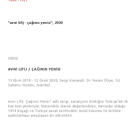
"avni lifij - çağının yenisi", 2020
SERGİ
AVNİ LİFİJ / ÇAĞININ YENİSİ
15 Ekim 2019 - 12 Ocak 2020,
Sergi Konsepti: Dr. Nazan Ölçer,
SU
Sabancı Müzesi, İstanbul.
Avni Lifij: Çağının Yenisi” adlı sergi, sanatçının kimliğini Türkiye’de ilk
kez tüm yönleriyle, bütünlüklü olarak değerlendiren, mensubu olduğu
1914 Kuşağı ve Türkiye sanat tarihindeki öncül konumu ile birlikte
aydınlatmayı amaçlayan bir etkinliktir.