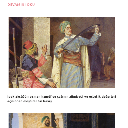
DEVAMINI OKU
ipek aksüğür: osman hamdi’ye çağının zihniyeti ve estetik değerleri
açısından eleştirel bir bakış