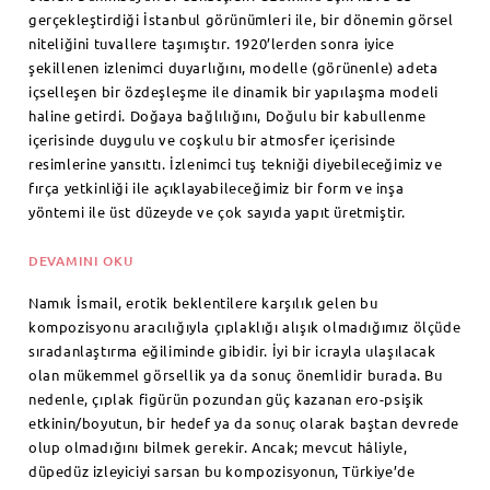
gerçekleştirdiği İstanbul görünümleri ile, bir dönemin görsel
niteliğini tuvallere taşımıştır. 1920’lerden sonra iyice
şekillenen izlenimci duyarlığını, modelle (görünenle) adeta
içselleşen bir özdeşleşme ile dinamik bir yapılaşma modeli
haline getirdi. Doğaya bağlılığını, Doğulu bir kabullenme
içerisinde duygulu ve coşkulu bir atmosfer içerisinde
resimlerine yansıttı. İzlenimci tuş tekniği diyebileceğimiz ve
fırça yetkinliği ile açıklayabileceğimiz bir form ve inşa
yöntemi ile üst düzeyde ve çok sayıda yapıt üretmiştir.
DEVAMINI OKU
Namık İsmail, erotik beklentilere karşılık gelen bu
kompozisyonu aracılığıyla çıplaklığı alışık olmadığımız ölçüde
sıradanlaştırma eğiliminde gibidir. İyi bir icrayla ulaşılacak
olan mükemmel görsellik ya da sonuç önemlidir burada. Bu
nedenle, çıplak figürün pozundan güç kazanan ero-psişik
etkinin/boyutun, bir hedef ya da sonuç olarak baştan devrede
olup olmadığını bilmek gerekir. Ancak; mevcut hâliyle,
düpedüz izleyiciyi sarsan bu kompozisyonun, Türkiye’de