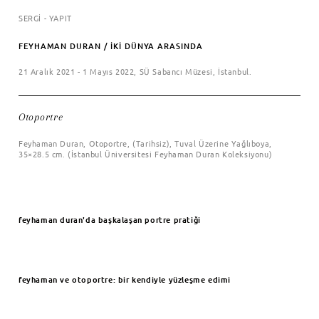
SERGİ - YAPIT
FEYHAMAN DURAN / İKİ DÜNYA ARASINDA
21 Aralık 2021 - 1 Mayıs 2022, SÜ Sabancı Müzesi, İstanbul.
Otoportre
Feyhaman Duran, Otoportre, (Tarihsiz), Tuval Üzerine Yağlıboya,
35×28.5 cm. (İstanbul Üniversitesi Feyhaman Duran Koleksiyonu)
feyhaman duran'da başkalaşan portre pratiği
feyhaman ve otoportre: bir kendiyle yüzleşme edimi