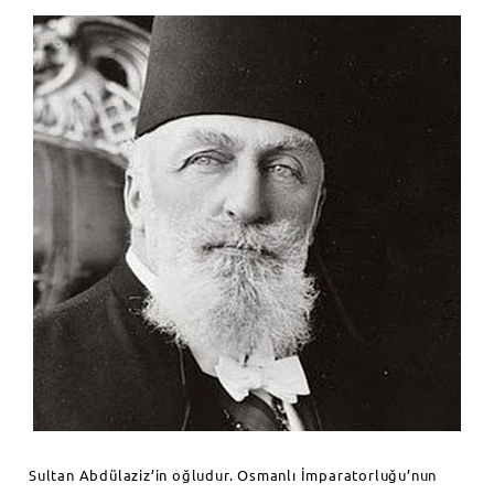
Sultan Abdülaziz’in oğludur. Osmanlı İmparatorluğu’nun