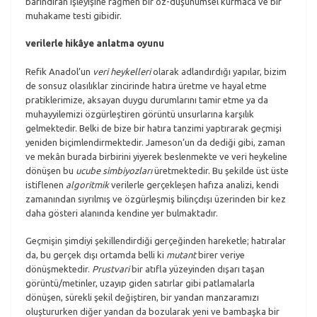
barındıran işleyişine rağmen bir öz-düşünümsel kurmaca ve bir
muhakame testi gibidir.
verilerle hikâye anlatma oyunu
Refik Anadol’un
veri heykelleri
olarak adlandırdığı yapılar, bizim
de sonsuz olasılıklar zincirinde hatıra üretme ve hayal etme
pratiklerimize, aksayan duygu durumlarını tamir etme ya da
muhayyilemizi özgürleştiren görüntü unsurlarına karşılık
gelmektedir. Belki de bize bir hatıra tanzimi yaptırarak geçmişi
yeniden biçimlendirmektedir. Jameson’un da dediği gibi, zaman
ve mekân burada birbirini yiyerek beslenmekte ve veri heykeline
dönüşen bu
ucube simbiyozları
üretmektedir. Bu şekilde üst üste
istiflenen
algoritmik
verilerle gerçekleşen hafıza analizi, kendi
zamanından sıyrılmış ve özgürleşmiş bilinçdışı üzerinden bir kez
daha gösteri alanında kendine yer bulmaktadır.
Geçmişin şimdiyi şekillendirdiği gerçeğinden hareketle; hatıralar
da, bu gerçek dışı ortamda belli ki
mutant
birer veriye
dönüşmektedir.
Prustvari
bir atıfla yüzeyinden dışarı taşan
görüntü/metinler, uzayıp giden satırlar gibi patlamalarla
dönüşen, sürekli şekil değiştiren, bir yandan manzaramızı
oluştururken diğer yandan da bozularak yeni ve bambaşka bir