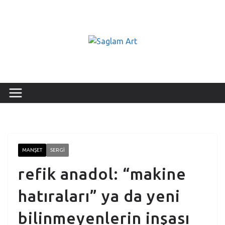
MANŞET
SERGI
refik anadol: “makine
hatıraları” ya da yeni
bilinmeyenlerin inşası