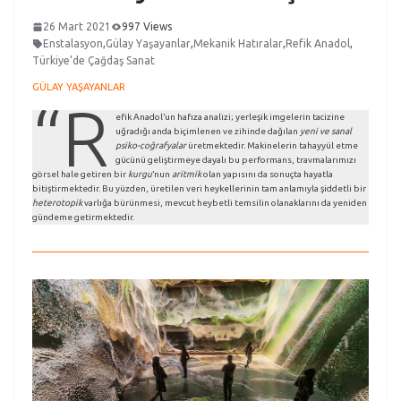
26 Mart 2021
997 Views
Enstalasyon
,
Gülay Yaşayanlar
,
Mekanik Hatıralar
,
Refik Anadol
,
Türkiye’de Çağdaş Sanat
GÜLAY YAŞAYANLAR
“R
efik Anadol’un hafıza analizi; yerleşik imgelerin tacizine
uğradığı anda biçimlenen ve zihinde dağılan
yeni ve sanal
psiko-coğrafyalar
üretmektedir. Makinelerin tahayyül etme
gücünü geliştirmeye dayalı bu performans, travmalarımızı
görsel hale getiren bir
kurgu
’nun
aritmik
olan yapısını da sonuçta hayatla
bitiştirmektedir. Bu yüzden, üretilen veri heykellerinin tam anlamıyla şiddetli bir
heterotopik
varlığa bürünmesi, mevcut heybetli temsilin olanaklarını da yeniden
gündeme getirmektedir.