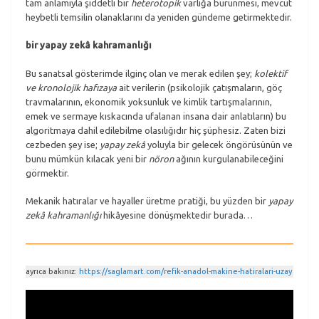
tam anlamıyla şiddetli bir
heterotopik
varlığa bürünmesi, mevcut
heybetli temsilin olanaklarını da yeniden gündeme getirmektedir.
bir yapay zekâ kahramanlığı
Bu sanatsal gösterimde ilginç olan ve merak edilen şey;
kolektif
ve kronolojik hafızaya
ait verilerin (psikolojik çatışmaların, göç
travmalarının, ekonomik yoksunluk ve kimlik tartışmalarının,
emek ve sermaye kıskacında ufalanan insana dair anlatıların) bu
algoritmaya dahil edilebilme olasılığıdır hiç şüphesiz. Zaten bizi
cezbeden şey ise;
yapay zekâ
yoluyla bir gelecek öngörüsünün ve
bunu mümkün kılacak yeni bir
nöron
ağının kurgulanabileceğini
görmektir.
Mekanik hatıralar ve hayaller üretme pratiği, bu yüzden bir
yapay
zekâ kahramanlığı
hikâyesine dönüşmektedir burada…
ayrıca bakınız:
https://saglamart.com/refik-anadol-makine-hatiralari-uzay