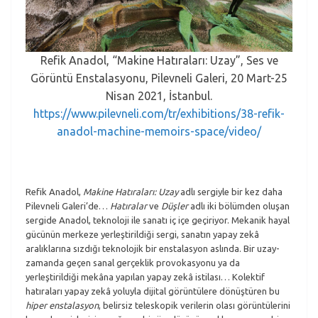
Refik Anadol, “Makine Hatıraları: Uzay”, Ses ve
Görüntü Enstalasyonu, Pilevneli Galeri, 20 Mart-25
Nisan 2021, İstanbul.
https://www.pilevneli.com/tr/exhibitions/38-refik-
anadol-machine-memoirs-space/video/
Refik Anadol,
Makine Hatıraları: Uzay
adlı sergiyle bir kez daha
Pilevneli Galeri’de…
Hatıralar
ve
Düşler
adlı iki bölümden oluşan
sergide Anadol, teknoloji ile sanatı iç içe geçiriyor. Mekanik hayal
gücünün merkeze yerleştirildiği sergi, sanatın yapay zekâ
aralıklarına sızdığı teknolojik bir enstalasyon aslında. Bir uzay-
zamanda geçen sanal gerçeklik provokasyonu ya da
yerleştirildiği mekâna yapılan yapay zekâ istilası… Kolektif
hatıraları yapay zekâ yoluyla dijital görüntülere dönüştüren bu
hiper enstalasyon
, belirsiz teleskopik verilerin olası görüntülerini