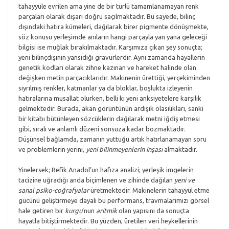
tahayyüle evrilen ama yine de bir türlü tamamlanamayan renk
parçaları olarak dışarı doğru saçılmaktadır. Bu sayede, bilinç
dışındaki hatıra kümeleri, dağılarak birer pigmente dönüşmekte,
söz konusu yerleşimde anıların hangi parçayla yan yana geleceği
bilgisi ise muğlak bırakılmaktadır. Karşımıza çıkan şey sonuçta;
yeni bilinçdışının yansıdığı gravürlerdir. Aynı zamanda hayallerin
genetik kodları olarak zihne kazınan ve hareket halinde olan
değişken metin parçacıklarıdır. Makinenin ürettiği, yerçekiminden
sıyrılmış renkler, katmanlar ya da bloklar, boşlukta izleyenin
hatıralarına musallat olurken, belli ki yeni anksiyetelere karşılık
gelmektedir. Burada, akan görüntünün ardışık olasılıkları, sanki
bir kitabı bütünleyen sözcüklerin dağılarak metni iğdiş etmesi
gibi, sıralı ve anlamlı düzeni sonsuza kadar bozmaktadır.
Düşünsel bağlamda, zamanın yuttuğu artık hatırlanamayan soru
ve problemlerin yerini,
yeni bilinmeyenlerin inşası
almaktadır.
Yinelersek; Refik Anadol’un hafıza analizi; yerleşik imgelerin
tacizine uğradığı anda biçimlenen ve zihinde dağılan
yeni ve
sanal psiko-coğrafyalar
üretmektedir. Makinelerin tahayyül etme
gücünü geliştirmeye dayalı bu performans, travmalarımızı görsel
hale getiren bir
kurgu
’nun
aritmik
olan yapısını da sonuçta
hayatla bitiştirmektedir. Bu yüzden, üretilen veri heykellerinin