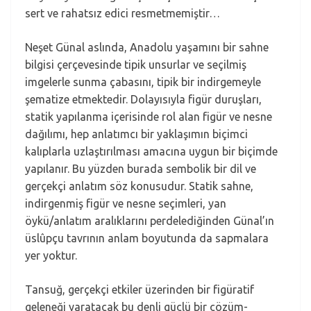
sert ve rahatsız edici resmetmemiştir…
Neşet Günal aslında, Anadolu yaşamını bir sahne
bilgisi çerçevesinde tipik unsurlar ve seçilmiş
imgelerle sunma çabasını, tipik bir indirgemeyle
şematize etmektedir. Dolayısıyla figür duruşları,
statik yapılanma içerisinde rol alan figür ve nesne
dağılımı, hep anlatımcı bir yaklaşımın biçimci
kalıplarla uzlaştırılması amacına uygun bir biçimde
yapılanır. Bu yüzden burada sembolik bir dil ve
gerçekçi anlatım söz konusudur. Statik sahne,
indirgenmiş figür ve nesne seçimleri, yan
öykü/anlatım aralıklarını perdelediğinden Günal’ın
üslûpçu tavrının anlam boyutunda da sapmalara
yer yoktur.
Tansuğ, gerçekçi etkiler üzerinden bir figüratif
geleneği yaratacak bu denli güçlü bir çözüm-