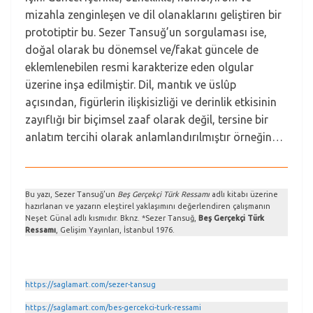
mizahla zenginleşen ve dil olanaklarını geliştiren bir
prototiptir bu. Sezer Tansuğ’un sorgulaması ise,
doğal olarak bu dönemsel ve/fakat güncele de
eklemlenebilen resmi karakterize eden olgular
üzerine inşa edilmiştir. Dil, mantık ve üslûp
açısından, figürlerin ilişkisizliği ve derinlik etkisinin
zayıflığı bir biçimsel zaaf olarak değil, tersine bir
anlatım tercihi olarak anlamlandırılmıştır örneğin…
Bu yazı, Sezer Tansuğ’un
Beş Gerçekçi Türk Ressamı
adlı kitabı üzerine
hazırlanan ve yazarın eleştirel yaklaşımını değerlendiren çalışmanın
Neşet Günal adlı kısmıdır. Bknz. *Sezer Tansuğ,
Beş Gerçekçi Türk
Ressamı
, Gelişim Yayınları, İstanbul 1976.
https://saglamart.com/sezer-tansug
https://saglamart.com/bes-gercekci-turk-ressami