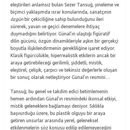
eleştirileri anlamsız bulan Sezer Tansuğ, yineleme ve
biçimci yaklaşımda ısrar konularında, sanatçının
özgün
bir çekiciliğine sahip bulunduğunu ileri
sürerek, yavan ve geçici denemelere ihtiyaç
duymadığını belirtiyor. Günal’ın ulaştığı figüratif
dilin gücünü, özgün dinamikleriyle aşkın bir gerçekçi
boyutla ilişkilendirmenin gerekliliğine işaret ediyor.
Klasik figürcülükle, hiperrealistik etkilerin ancak bir
araya getirebileceği gerilimli, şiddetli, mistik,
eleştirel, çelişik, çarpıcı ve tekinsiz değerlerle oluşan
bir sonuç olarak netleştiriyor Günal’ın resmini…
Tansuğ; bu genel ve takdim edici betimlemenin
hemen ardından Günal’ın resmindeki ikonsal etkiyi,
mistik geleneklere bağlamayı deniyor. Sıklıkla
başvurduğu üzere, bu plastik olguyu bir araya
getiren unsurlar arasında yerel, geleneksel
etkilenmelerin söz konusu edilip edilemeyeceğini