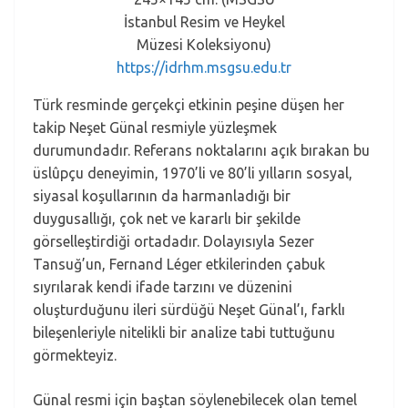
İstanbul Resim ve Heykel
Müzesi Koleksiyonu)
https://idrhm.msgsu.edu.tr
Türk resminde gerçekçi etkinin peşine düşen her
takip Neşet Günal resmiyle yüzleşmek
durumundadır. Referans noktalarını açık bırakan bu
üslûpçu deneyimin, 1970’li ve 80’li yılların sosyal,
siyasal koşullarının da harmanladığı bir
duygusallığı, çok net ve kararlı bir şekilde
görselleştirdiği ortadadır. Dolayısıyla Sezer
Tansuğ’un, Fernand Léger etkilerinden çabuk
sıyrılarak kendi ifade tarzını ve düzenini
oluşturduğunu ileri sürdüğü Neşet Günal’ı, farklı
bileşenleriyle nitelikli bir analize tabi tuttuğunu
görmekteyiz.
Günal resmi için baştan söylenebilecek olan temel