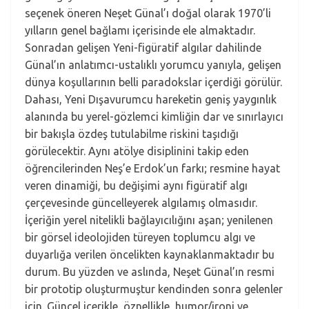
seçenek öneren Neşet Günal’ı doğal olarak 1970’li
yılların genel bağlamı içerisinde ele almaktadır.
Sonradan gelişen Yeni-figüratif algılar dahilinde
Günal’ın anlatımcı-ustalıklı yorumcu yanıyla, gelişen
dünya koşullarının belli paradokslar içerdiği görülür.
Dahası, Yeni Dışavurumcu hareketin geniş yaygınlık
alanında bu yerel-gözlemci kimliğin dar ve sınırlayıcı
bir bakışla özdeş tutulabilme riskini taşıdığı
görülecektir. Aynı atölye disiplinini takip eden
öğrencilerinden Neş’e Erdok’un farkı; resmine hayat
veren dinamiği, bu değişimi aynı figüratif algı
çerçevesinde güncelleyerek algılamış olmasıdır.
İçeriğin yerel nitelikli bağlayıcılığını aşan; yenilenen
bir görsel ideolojiden türeyen toplumcu algı ve
duyarlığa verilen öncelikten kaynaklanmaktadır bu
durum. Bu yüzden ve aslında, Neşet Günal’ın resmi
bir prototip oluşturmuştur kendinden sonra gelenler
için. Güncel içerikle, öznellikle, humor/ironi ve