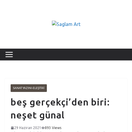
SANAT YAZINI-ELEŞTIRI
beş gerçekçi’den biri:
neşet günal
29 Haziran 2021
893 Views