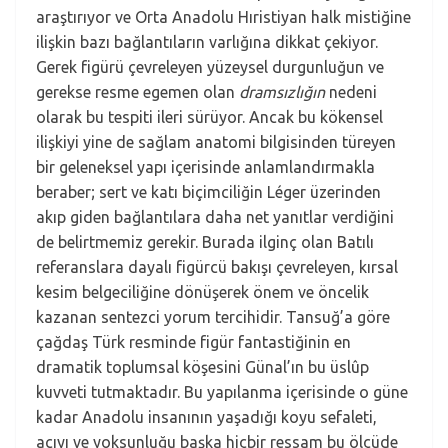
araştırıyor ve Orta Anadolu Hıristiyan halk mistiğine
ilişkin bazı bağlantıların varlığına dikkat çekiyor.
Gerek figürü çevreleyen yüzeysel durgunluğun ve
gerekse resme egemen olan
dramsızlığın
nedeni
olarak bu tespiti ileri sürüyor. Ancak bu kökensel
ilişkiyi yine de sağlam anatomi bilgisinden türeyen
bir geleneksel yapı içerisinde anlamlandırmakla
beraber; sert ve katı biçimciliğin Léger üzerinden
akıp giden bağlantılara daha net yanıtlar verdiğini
de belirtmemiz gerekir. Burada ilginç olan Batılı
referanslara dayalı figürcü bakışı çevreleyen, kırsal
kesim belgeciliğine dönüşerek önem ve öncelik
kazanan sentezci yorum tercihidir. Tansuğ’a göre
çağdaş Türk resminde figür fantastiğinin en
dramatik toplumsal köşesini Günal’ın bu üslûp
kuvveti tutmaktadır. Bu yapılanma içerisinde o güne
kadar Anadolu insanının yaşadığı koyu sefaleti,
acıyı ve yoksunluğu başka hiçbir ressam bu ölçüde