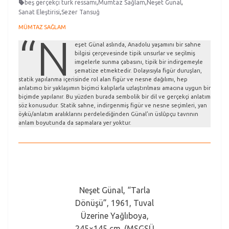
beş gerçekçi türk ressamı
,
Mümtaz Sağlam
,
Neşet Günal
,
Sanat Eleştirisi
,
Sezer Tansuğ
MÜMTAZ SAĞLAM
“N
eşet Günal aslında, Anadolu yaşamını bir sahne
bilgisi çerçevesinde tipik unsurlar ve seçilmiş
imgelerle sunma çabasını, tipik bir indirgemeyle
şematize etmektedir. Dolayısıyla figür duruşları,
statik yapılanma içerisinde rol alan figür ve nesne dağılımı, hep
anlatımcı bir yaklaşımın biçimci kalıplarla uzlaştırılması amacına uygun bir
biçimde yapılanır. Bu yüzden burada sembolik bir dil ve gerçekçi anlatım
söz konusudur. Statik sahne, indirgenmiş figür ve nesne seçimleri, yan
öykü/anlatım aralıklarını perdelediğinden Günal’ın üslûpçu tavrının
anlam boyutunda da sapmalara yer yoktur.
Neşet Günal, “Tarla
Dönüşü”, 1961, Tuval
Üzerine Yağlıboya,
245×145 cm. (MSGSÜ