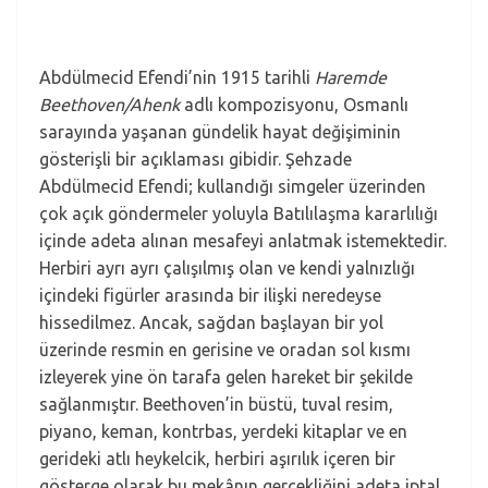
Abdülmecid Efendi’nin 1915 tarihli
Haremde
Beethoven/Ahenk
adlı kompozisyonu, Osmanlı
sarayında yaşanan gündelik hayat değişiminin
gösterişli bir açıklaması gibidir. Şehzade
Abdülmecid Efendi; kullandığı simgeler üzerinden
çok açık göndermeler yoluyla Batılılaşma kararlılığı
içinde adeta alınan mesafeyi anlatmak istemektedir.
Herbiri ayrı ayrı çalışılmış olan ve kendi yalnızlığı
içindeki figürler arasında bir ilişki neredeyse
hissedilmez. Ancak, sağdan başlayan bir yol
üzerinde resmin en gerisine ve oradan sol kısmı
izleyerek yine ön tarafa gelen hareket bir şekilde
sağlanmıştır. Beethoven’in büstü, tuval resim,
piyano, keman, kontrbas, yerdeki kitaplar ve en
gerideki atlı heykelcik, herbiri aşırılık içeren bir
gösterge olarak bu mekânın gerçekliğini adeta iptal