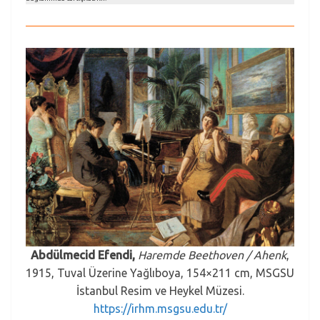
Abdülmecid Efendi,
Haremde Beethoven / Ahenk
,
1915, Tuval Üzerine Yağlıboya, 154×211 cm, MSGSU
İstanbul Resim ve Heykel Müzesi.
https://irhm.msgsu.edu.tr/