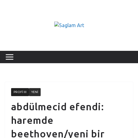
PROFI III
YENI
abdülmecid efendi:
haremde
beethoven/yeni bir