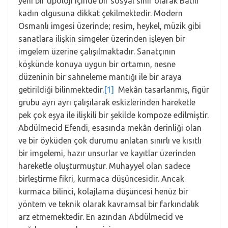
yeni bir tipoloji içinde bir sosyal sınıf olarak Batılı
kadın olgusuna dikkat çekilmektedir. Modern
Osmanlı imgesi üzerinde; resim, heykel, müzik gibi
sanatlara ilişkin simgeler üzerinden işleyen bir
imgelem üzerine çalışılmaktadır. Sanatçının
köşkünde konuya uygun bir ortamın, nesne
düzeninin bir sahneleme mantığı ile bir araya
getirildiği bilinmektedir.
[1]
Mekân tasarlanmış, figür
grubu ayrı ayrı çalışılarak eskizlerinden hareketle
pek çok eşya ile ilişkili bir şekilde kompoze edilmiştir.
Abdülmecid Efendi, esasında mekân derinliği olan
ve bir öyküden çok durumu anlatan sınırlı ve kısıtlı
bir imgelemi, hazır unsurlar ve kayıtlar üzerinden
hareketle oluşturmuştur. Muhayyel olan sadece
birleştirme fikri, kurmaca düşüncesidir. Ancak
kurmaca bilinci, kolajlama düşüncesi henüz bir
yöntem ve teknik olarak kavramsal bir farkındalık
arz etmemektedir. En azından Abdülmecid ve