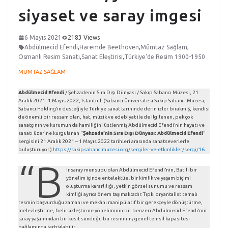
siyaset ve saray imgesi
6 Mayıs 2021
2183 Views
Abdülmecid Efendi
,
Haremde Beethoven
,
Mümtaz Sağlam
,
Osmanlı Resim Sanatı
,
Sanat Eleştirisi
,
Türkiye'de Resim 1900-1950
MÜMTAZ SAĞLAM
Abdülmecid Efendi
/ Şehzadenin Sıra Dışı Dünyası / Sakıp Sabancı Müzesi, 21
Aralık 2021- 1 Mayıs 2022, İstanbul. (Sabancı Üniversitesi Sakıp Sabancı Müzesi,
Sabancı Holding’in desteğiyle Türkiye sanat tarihinde derin izler bırakmış, kendisi
de önemli bir ressam olan, hat, müzik ve edebiyat ile de ilgilenen, pek çok
sanatçının ve kurumun da hamiliğini üstlenmiş Abdülmecid Efendi’nin hayatı ve
sanatı üzerine kurgulanan “
Şehzade’nin Sıra Dışı Dünyası: Abdülmecid Efendi
”
sergisini 21 Aralık 2021 – 1 Mayıs 2022 tarihleri arasında sanatseverlerle
buluşturuyor.)
https://sakipsabancimuzesi.org/sergiler-ve-etkinlikler/sergi/16
“B
ir saray mensubu olan Abdülmecid Efendi’nin, Batılı bir
yönelim içinde entelektüel bir kimlik ve yaşam biçimi
oluşturma kararlılığı, yetkin görsel sunumu ve ressam
kimliği ayrıca önem taşımaktadır. Tıpkı oryantalist temalı
resmin başvurduğu zamanı ve mekânı manipülatif bir gerekçeyle dönüştürme,
melezleştirme, belirsizleştirme yöneliminin bir benzeri Abdülmecid Efendi’nin
saray yaşamından bir kesit sunduğu bu resminin; genel temsil kapasitesi
bağlamında tartışılabilir.