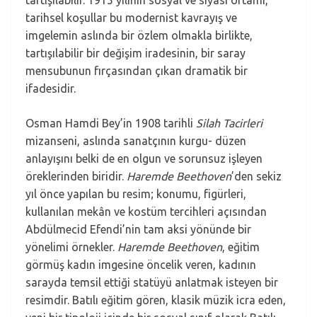
tartışılabilir. 1915 yılının sosyal ve siyasi ortamı,
tarihsel koşullar bu modernist kavrayış ve
imgelemin aslında bir özlem olmakla birlikte,
tartışılabilir bir değişim iradesinin, bir saray
mensubunun fırçasından çıkan dramatik bir
ifadesidir.
Osman Hamdi Bey’in 1908 tarihli
Silah Tacirleri
mizanseni, aslında sanatçının kurgu- düzen
anlayışını belki de en olgun ve sorunsuz işleyen
öreklerinden biridir.
Haremde Beethoven
’den sekiz
yıl önce yapılan bu resim; konumu, figürleri,
kullanılan mekân ve kostüm tercihleri açısından
Abdülmecid Efendi’nin tam aksi yönünde bir
yönelimi örnekler.
Haremde Beethoven
, eğitim
görmüş kadın imgesine öncelik veren, kadının
sarayda temsil ettiği statüyü anlatmak isteyen bir
resimdir. Batılı eğitim gören, klasik müzik icra eden,