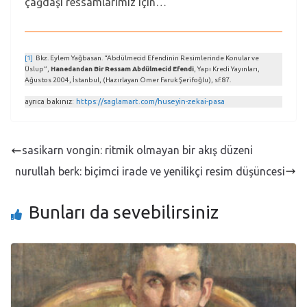
çağdaşı ressamlarımız için…
[1]
Bkz. Eylem Yağbasan. “Abdülmecid Efendinin Resimlerinde Konular ve
Üslup”,
Hanedandan Bir Ressam Abdülmecid Efendi
, Yapı Kredi Yayınları,
Ağustos 2004, İstanbul, (Hazırlayan Ömer Faruk Şerifoğlu), sf.87.
ayrıca bakınız:
https://saglamart.com/huseyin-zekai-pasa
sasikarn vongin: ritmik olmayan bir akış düzeni
nurullah berk: biçimci irade ve yenilikçi resim düşüncesi
Bunları da sevebilirsiniz