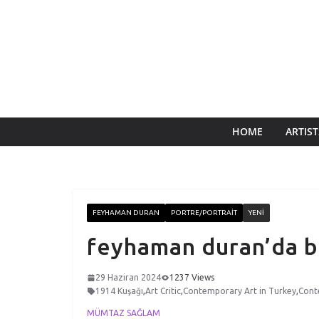
HOME
ARTIST
FEYHAMAN DURAN
PORTRE/PORTRAIT
YENI
feyhaman duran’da b
29 Haziran 2024
1237 Views
1914 Kuşağı
,
Art Critic
,
Contemporary Art in Turkey
,
Cont
MÜMTAZ SAĞLAM