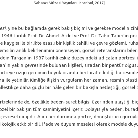
Sabancı Müzesi Yayınları, İstanbul, 2017]
esi
, yine bu bağlamda gerek bakış biçimi ve gerekse modelin zihi
46 tarihli Prof. Dr. Ahmet Ardel ve Prof. Dr. Tahir Taner’in portr
aygısı ile birlikte esaslı bir kişilik tahlili ve çevre gözlemi, r
temsilin anlık belirlenimini önemseyen, görsel referanslarını bile
hiddin Targan’ın 1937 tarihli eskiz düzeyindeki ud çalan portresi
n‘ın yakın çevresinde bulunan kişileri, sıradan bir pentür olgu
Portreye özgü gerilimin büyük oranda bertaraf edildiği bu resimle
le yetinilir. Kimliğe ilişkin vurguların her zaman, resmin plastik 
lleştikçe daha güçlü bir hâle gelen bir bakışla netleştiği, görsel
elerinde de, özellikle beden-suret bilgisi üzerinden ulaştığı bi
zel bir bakışın tüm samimiyetini içerir. Dolayısıyla beden, bura
 çevresel imajıdır. Ama her durumda portre, dönüştürücü gücüyle b
olojik etki; bir dil, ifade ve duyum meselesi olarak modele duyula