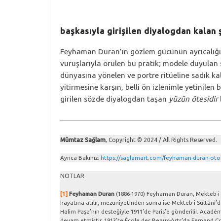
başkasıyla girişilen diyalogdan kalan
Feyhaman Duran’ın gözlem gücünün ayrıcalığı, p
vuruşlarıyla örülen bu pratik; modele duyulan 
dünyasına yönelen ve portre ritüeline sadık ka
yitirmesine karşın, belli ön izlenimle yetinilen
girilen sözde diyalogdan taşan
yüzün ötesidir
Mümtaz Sağlam
, Copyright © 2024 / All Rights Reserved.
Ayrıca Bakınız:
https://saglamart.com/feyhaman-duran-oto
NOTLAR
[1]
Feyhaman Duran
(1886-1970) Feyhaman Duran, Mekteb-i Su
hayatına atılır, mezuniyetinden sonra ise Mekteb-i Sultânî’d
Halim Paşa’nın desteğiyle 1911’de Paris’e gönderilir. Académ
devam etmiştir. 1913’te École des Beaux-Arts’da Fernand Cor