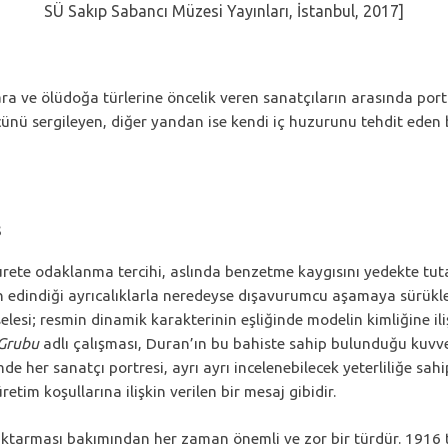
SÜ Sakıp Sabancı Müzesi Yayınları, İstanbul, 2017]
zara ve ölüdoğa türlerine öncelik veren sanatçıların arasında port
nü sergileyen, diğer yandan ise kendi iç huzurunu tehdit eden b
ş
 odaklanma tercihi, aslında benzetme kaygısını yedekte tutan, ö
n edindiği ayrıcalıklarla neredeyse dışavurumcu aşamaya sürükl
i; resmin dinamik karakterinin eşliğinde modelin kimliğine iliş
Grubu
adlı çalışması, Duran’ın bu bahiste sahip bulunduğu kuvve
de her sanatçı portresi, ayrı ayrı incelenebilecek yeterliliğe sahi
etim koşullarına ilişkin verilen bir mesaj gibidir.
 aktarması bakımından her zaman önemli ve zor bir türdür. 1916 