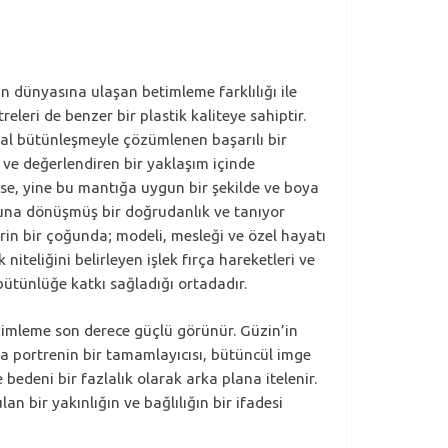
n dünyasına ulaşan betimleme farklılığı ile
eleri de benzer bir plastik kaliteye sahiptir.
uhsal bütünleşmeyle çözümlenen başarılı bir
n ve değerlendiren bir yaklaşım içinde
 ise, yine bu mantığa uygun bir şekilde ve boya
suna dönüşmüş bir doğrudanlık ve tanıyor
rin bir çoğunda; modeli, mesleği ve özel hayatı
niteliğini belirleyen işlek fırça hareketleri ve
 bütünlüğe katkı sağladığı ortadadır.
çimleme son derece güçlü görünür. Güzin’in
da portrenin bir tamamlayıcısı, bütüncül imge
edeni bir fazlalık olarak arka plana itelenir.
n bir yakınlığın ve bağlılığın bir ifadesi