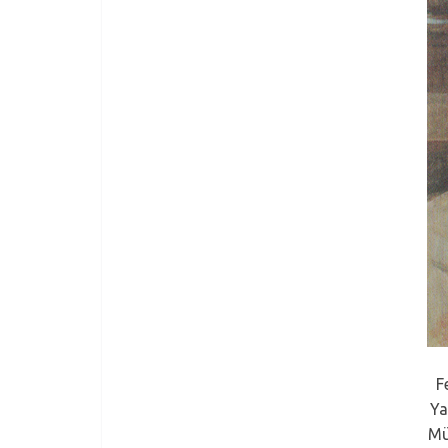
F
Ya
Mü