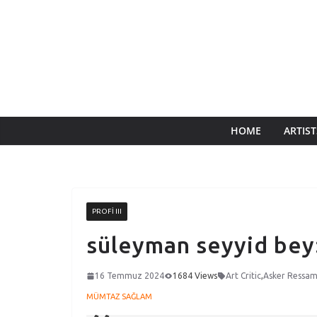
HOME
ARTIST
PROFI III
süleyman seyyid bey:
16 Temmuz 2024
1684 Views
Art Critic
,
Asker Ressam
MÜMTAZ SAĞLAM