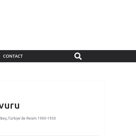
CONTACT
vvuru
 Bey
,
Türkiye'de Resim 1900-1950