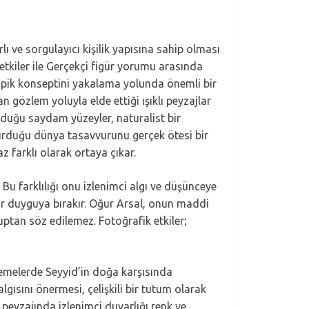
ı ve sorgulayıcı kişilik yapısına sahip olması
etkiler ile Gerçekçi figür yorumu arasında
 tipik konseptini yakalama yolunda önemli bir
 gözlem yoluyla elde ettiği ışıklı peyzajlar
urduğu saydam yüzeyler, naturalist bir
turduğu dünya tasavvurunu gerçek ötesi bir
farklı olarak ortaya çıkar.
. Bu farklılığı onu izlenimci algı ve düşünceye
bir duyguya bırakır. Oğur Arsal, onun maddi
uptan söz edilemez. Fotoğrafik etkiler;
lemelerde Seyyid’in doğa karşısında
algısını önermesi, çelişkili bir tutum olarak
 peyzajında izlenimci duyarlığı renk ve