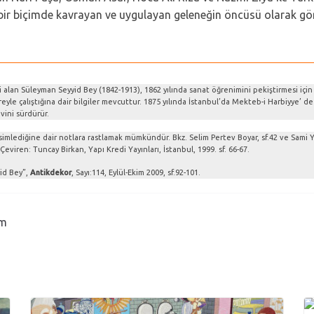
n bir biçimde kavrayan ve uygulayan geleneğin öncüsü olarak 
i alan Süleyman Seyyid Bey (1842-1913), 1862 yılında sanat öğrenimini pekiştirmesi içi
eyle çalıştığına dair bilgiler mevcuttur. 1875 yılında İstanbul’da Mekteb-i Harbiyye’ de
vini sürdürür.
esimlediğine dair notlara rastlamak mümkündür. Bkz. Selim Pertev Boyar, sf.42 ve Sami 
Çeviren: Tuncay Birkan, Yapı Kredi Yayınları, İstanbul, 1999. sf. 66-67.
id Bey”,
Antikdekor
, Sayı:114, Eylül-Ekim 2009, sf.92-101.
em