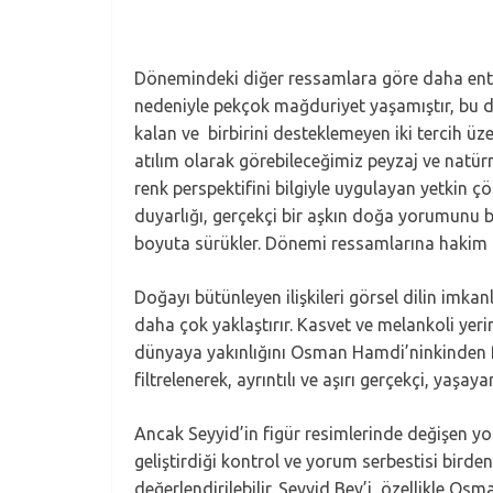
Dönemindeki diğer ressamlara göre daha entelek
nedeniyle pekçok mağduriyet yaşamıştır, bu da
kalan ve birbirini desteklemeyen iki tercih üz
atılım olarak görebileceğimiz peyzaj ve natürm
renk perspektifini bilgiyle uygulayan yetkin ç
duyarlığı, gerçekçi bir aşkın doğa yorumunu 
boyuta sürükler. Dönemi ressamlarına hakim o
Doğayı bütünleyen ilişkileri görsel dilin imkan
daha çok yaklaştırır. Kasvet ve melankoli yeri
dünyaya yakınlığını Osman Hamdi’ninkinden fark
filtrelenerek, ayrıntılı ve aşırı gerçekçi, yaş
Ancak Seyyid’in figür resimlerinde değişen yo
geliştirdiği kontrol ve yorum serbestisi birden 
değerlendirilebilir. Seyyid Bey’i, özellikle O