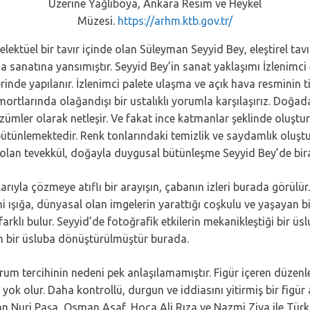
Üzerine Yağlıboya, Ankara Resim ve Heykel
Müzesi.
https://arhm.ktb.gov.tr/
tüel bir tavır içinde olan Süleyman Seyyid Bey, eleştirel tavırl
 sanatına yansımıştır. Seyyid Bey’in sanat yaklaşımı İzlenimci 
erinde yapılanır. İzlenimci palete ulaşma ve açık hava resminin
ortlarında olağandışı bir ustalıklı yorumla karşılaşırız. Doğadan
özümler olarak netleşir. Ve fakat ince katmanlar şeklinde oluşt
bütünlemektedir. Renk tonlarındaki temizlik ve saydamlık oluş
lan tevekkül, doğayla duygusal bütünleşme Seyyid Bey’de biraz 
larıyla çözmeye atıflı bir arayışın, çabanın izleri burada görülür
ni ışığa, dünyasal olan imgelerin yarattığı coşkulu ve yaşayan 
lı bulur. Seyyid’de fotoğrafik etkilerin mekanikleştiği bir üsl
ayan bir üsluba dönüştürülmüştür burada.
rum tercihinin nedeni pek anlaşılamamıştır. Figür içeren düzen
yok olur. Daha kontrollü, durgun ve iddiasını yitirmiş bir figür 
sman Nuri Paşa, Osman Asaf, Hoca Ali Rıza ve Nazmi Ziya ile Türk