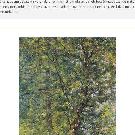
 konseptini yakalama yolunda önemli bir atılım olarak görebileceğimiz peyzaj ve natürmo
ar renk perspektifini bilgiyle uygulayan yetkin çözümler olarak netleşir. Ve fakat ince
nlemektedir.”