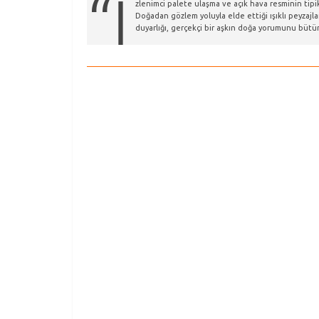
“İ
zlenimci palete ulaşma ve açık hava resminin tipik
Doğadan gözlem yoluyla elde ettiği ışıklı peyzajl
duyarlığı, gerçekçi bir aşkın doğa yorumunu bütü