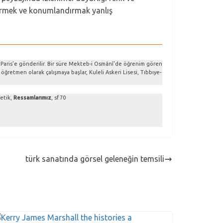
görmek ve konumlandırmak yanlış
n Paris’e gönderilir. Bir süre Mekteb-i Osmânî’de öğrenim gören
 öğretmen olarak çalışmaya başlar, Kuleli Askeri Lisesi, Tıbbıye-
Yetik,
Ressamlarımız
, sf.70
türk sanatında görsel geleneğin temsili