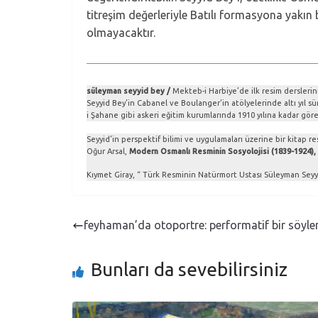
titreşim değerleriyle Batılı formasyona yakı
olmayacaktır.
süleyman seyyid bey /
Mekteb-i Harbiye’de ilk resim derslerin
Seyyid Bey’in Cabanel ve Boulanger’in atölyelerinde altı yıl sür
i Şahane gibi askeri eğitim kurumlarında 1910 yılına kadar göre
Seyyid’in perspektif bilimi ve uygulamaları üzerine bir kitap r
Oğur Arsal,
Modern Osmanlı Resminin Sosyolojisi (1839-1924),
Kıymet Giray, “ Türk Resminin Natürmort Ustası Süleyman Seyy
feyhaman’da otoportre: performatif bir söyl
Bunları da sevebilirsiniz