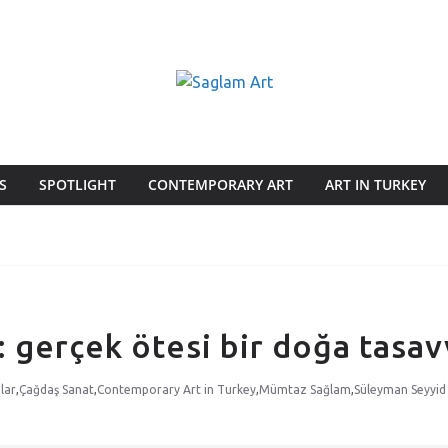
S
SPOTLIGHT
CONTEMPORARY ART
ART IN TURKEY
 gerçek ötesi bir doğa tasa
lar
,
Çağdaş Sanat
,
Contemporary Art in Turkey
,
Mümtaz Sağlam
,
Süleyman Seyyid