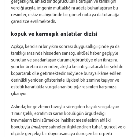
gerçekliğini, ahlâki bir doğruculukla tartışan ve tanıklığın
verdiği acıyla, imgenin mutlaklığını adeta buharlaştıran bu
resimler, eskiz mahiyetinde bir görsel nota ya da tutanağa
çaresizce evrilmektedir.
kopuk ve karmaşık anlatılar dizisi
Açıkça, kendisini bir yıkım sonrası duygusallığı içinde ya da
tanıklığı arasında hisseden sanatçı, aktüel haber geçişiyle
sunulan ve sıradanlaşan duruma/görüntüye olan itirazını,
yeni bir üretim üzerinden, akışta kesinti yaratacak bir şekilde
kopartarak dile getirmektedir. Böylece buraya ikâme edilen
derinlikli yeniden gösterimle ilişkisel bir zemine taşıyor ve
estetik kararlılıkla vurgulanan bu
ağır
resimleri karşımıza
çıkarıyor.
Aslında; bir gözlemci tavrıyla süregiden hayatı sorgulayan
Timur Çelik, etrafımızı saran kötülüğün örgütlediği
travmaların izini sürmekte, hakikat meselesinin ahlâki
boyutuyla
imkânsız
sahneleri ilişkilendiren tuhaf, güncel ve o
ölçüde gerçekçi bir duyumsamaya dönüşen bir ürperti