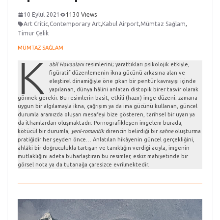
10 Eylül 2021
1130 Views
Art Critic
,
Contemporary Art
,
Kabul Airport
,
Mümtaz Sağlam
,
Timur Çelik
MÜMTAZ SAĞLAM
K
abil Havaalanı
resimlerini; yarattıkları psikolojik etkiyle,
figüratif düzenlemenin ikna gücünü arkasına alan ve
eleştirel dinamiğiyle öne çıkan bir pentür kavrayışı içinde
yapılanan, dünya hâlini anlatan distopik birer tasvir olarak
görmek gerekir. Bu resimlerin basit, etkili (hazır) imge düzeni; zamana
uygun bir algılamayla ikna, çağrışım ya da ima gücünü kullanan, güncel
durumla aramızda oluşan mesafeyi bize gösteren, tarihsel bir uyarı ya
da ithamlardan oluşmaktadır. Pornografikleşen imgelem burada,
kötücül bir durumla,
yeni-romantik
direncin belirdiği bir
sahne
oluşturma
pratiğidir her şeyden önce… Anlatılan hikâyenin güncel gerçekliğini,
ahlâki bir doğruculukla tartışan ve tanıklığın verdiği acıyla, imgenin
mutlaklığını adeta buharlaştıran bu resimler, eskiz mahiyetinde bir
görsel nota ya da tutanağa çaresizce evrilmektedir.