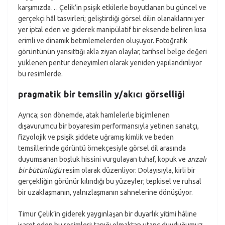
karşımızda… Çelik’in psişik etkilerle boyutlanan bu güncel ve
gerçekçi hâl tasvirleri; geliştirdiği görsel dilin olanaklarını yer
yer iptal eden ve giderek manipülatif bir eksende beliren kısa
erimli ve dinamik betimlemelerden oluşuyor. Fotoğrafik
görüntünün yansıttığı akla ziyan olaylar, tarihsel belge değeri
yüklenen pentür deneyimleri olarak yeniden yapılandırılıyor
bu resimlerde.
pragmatik bir temsilin y/akıcı görselliği
Ayrıca; son dönemde, atak hamlelerle biçimlenen
dışavurumcu bir boyaresim performansıyla yetinen sanatçı,
fizyolojik ve psişik şiddete uğramış kimlik ve beden
temsillerinde görüntü örnekçesiyle görsel dil arasında
duyumsanan boşluk hissini vurgulayan tuhaf, kopuk ve
arızalı
bir bütünlüğü
resim olarak düzenliyor. Dolayısıyla, kirli bir
gerçekliğin görünür kılındığı bu yüzeyler; tepkisel ve ruhsal
bir uzaklaşmanın, yalnızlaşmanın sahnelerine dönüşüyor.
Timur Çelik’in giderek yaygınlaşan bir duyarlık yitimi hâline
işaret eden bu resimleri; tanığı olmaktan utanç duyduğumuz