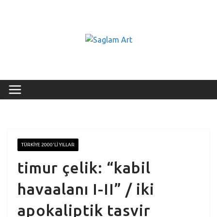
TÜRKIYE 2000'LI YILLAR
timur çelik: “kabil
havaalanı I-II” / iki
apokaliptik tasvir