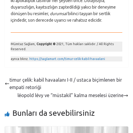
iki apokaliptik tasvirdir her şeyden önce. Dolayısıyla;
duyarsızlığın, kayıtsızlığın zaptedildiği yakıcı bir deneyime
dönüşen bu resimler,
durumsal
bilinci taşıyan bir sertlik
içindedir, son derecede uyarıcı ve rahatsız edicidir.
Mümtaz Sağlam,
Copyright ©
2021, Tüm hakları saklıdır. / All Rights
Reserved.
ayrıca bknz.
https://saglamart.com/timur-celik-kabil-havaalani
timur çelik: kabil havaalanı I-II / ustaca biçimlenen bir
empati retoriği
léopold lévy ve “müstakil” kalma meselesi üzerine
Bunları da sevebilirsiniz