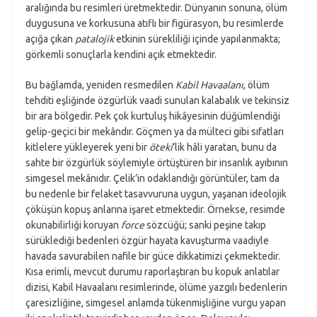
aralığında bu resimleri üretmektedir. Dünyanın sonuna, ölüm
duygusuna ve korkusuna atıflı bir figürasyon, bu resimlerde
açığa çıkan
patalojik
etkinin sürekliliği içinde yapılanmakta;
görkemli sonuçlarla kendini açık etmektedir.
Bu bağlamda, yeniden resmedilen
Kabil Havaalanı
, ölüm
tehditi eşliğinde özgürlük vaadi sunulan kalabalık ve tekinsiz
bir ara bölgedir. Pek çok kurtuluş hikâyesinin düğümlendiği
gelip-geçici bir mekândır. Göçmen ya da mülteci gibi sıfatları
kitlelere yükleyerek yeni bir
öteki
’lik hâli yaratan, bunu da
sahte bir özgürlük söylemiyle örtüştüren bir insanlık ayıbının
simgesel mekânıdır. Çelik’in odaklandığı görüntüler, tam da
bu nedenle bir felaket tasavvuruna uygun, yaşanan ideolojik
çöküşün kopuş anlarına işaret etmektedir. Örnekse, resimde
okunabilirliği koruyan
force
sözcüğü; sanki peşine takıp
sürüklediği bedenleri özgür hayata kavuşturma vaadiyle
havada savurabilen nafile bir güce dikkatimizi çekmektedir.
Kısa erimli, mevcut durumu raporlaştıran bu kopuk anlatılar
dizisi, Kabil Havaalanı resimlerinde, ölüme yazgılı bedenlerin
çaresizliğine, simgesel anlamda tükenmişliğine vurgu yapan