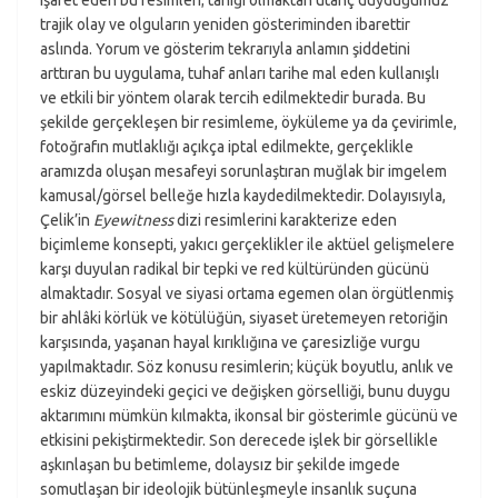
trajik olay ve olguların yeniden gösteriminden ibarettir
aslında. Yorum ve gösterim tekrarıyla anlamın şiddetini
arttıran bu uygulama, tuhaf anları tarihe mal eden kullanışlı
ve etkili bir yöntem olarak tercih edilmektedir burada. Bu
şekilde gerçekleşen bir resimleme, öyküleme ya da çevirimle,
fotoğrafın mutlaklığı açıkça iptal edilmekte, gerçeklikle
aramızda oluşan mesafeyi sorunlaştıran muğlak bir imgelem
kamusal/görsel belleğe hızla kaydedilmektedir. Dolayısıyla,
Çelik’in
Eyewitness
dizi resimlerini karakterize eden
biçimleme konsepti, yakıcı gerçeklikler ile aktüel gelişmelere
karşı duyulan radikal bir tepki ve red kültüründen gücünü
almaktadır. Sosyal ve siyasi ortama egemen olan örgütlenmiş
bir ahlâki körlük ve kötülüğün, siyaset üretemeyen retoriğin
karşısında, yaşanan hayal kırıklığına ve çaresizliğe vurgu
yapılmaktadır. Söz konusu resimlerin; küçük boyutlu, anlık ve
eskiz düzeyindeki geçici ve değişken görselliği, bunu duygu
aktarımını mümkün kılmakta, ikonsal bir gösterimle gücünü ve
etkisini pekiştirmektedir. Son derecede işlek bir görsellikle
aşkınlaşan bu betimleme, dolaysız bir şekilde imgede
somutlaşan bir ideolojik bütünleşmeyle insanlık suçuna