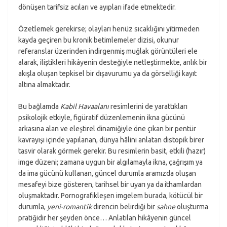
dönüşen tarifsiz acıları ve ayıpları ifade etmektedir.
Özetlemek gerekirse; olayları henüz sıcaklığını yitirmeden
kayda geçiren bu kronik betimlemeler dizisi, okunur
referanslar üzerinden indirgenmiş muğlak görüntüleri ele
alarak, iliştikleri hikâyenin desteğiyle netleştirmekte, anlık bir
akışla oluşan tepkisel bir dışavurumu ya da görselliği kayıt
altına almaktadır.
Bu bağlamda
Kabil Havaalanı
resimlerini de yarattıkları
psikolojik etkiyle, figüratif düzenlemenin ikna gücünü
arkasına alan ve eleştirel dinamiğiyle öne çıkan bir pentür
kavrayışı içinde yapılanan, dünya hâlini anlatan distopik birer
tasvir olarak görmek gerekir. Bu resimlerin basit, etkili (hazır)
imge düzeni; zamana uygun bir algılamayla ikna, çağrışım ya
da ima gücünü kullanan, güncel durumla aramızda oluşan
mesafeyi bize gösteren, tarihsel bir uyarı ya da ithamlardan
oluşmaktadır. Pornografikleşen imgelem burada, kötücül bir
durumla,
yeni-romantik
direncin belirdiği bir
sahne
oluşturma
pratiğidir her şeyden önce… Anlatılan hikâyenin güncel