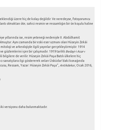
eklendiği üzere hiç de kolay değildir. Ve neredeyse, fotoyorumcu
antı olmaktan öte; sahici resmin ve ressamlığın bir ön koşulu haline
e yıllarında ise, resim yeteneği nedeniyle II. Abdülhamit
 olmuştur. Aynı zamanda bir eski eser uzmanı olan Hüseyin Zekâi
itoloji ve arkeolojiyle ilgili yayınlar gerçekleştirmiştir. 1914
ve gözlemlerini içen bir çalışmadır. 1919 tarihli
Bedayi-i Asar-ı
i bilgilere de verilir. Hüseyin Zekâi Paşa Batılı ülkelere hiç
bancı sanatçılara ilgi göstererek onları Üsküdar’daki konağında
yucusu, Ressam, Yazar: Hüseyin Zekâi Paşa”,
Antikdekor
, Ocak 2016,
)
 iki versiyonu daha bulunmaktadır.