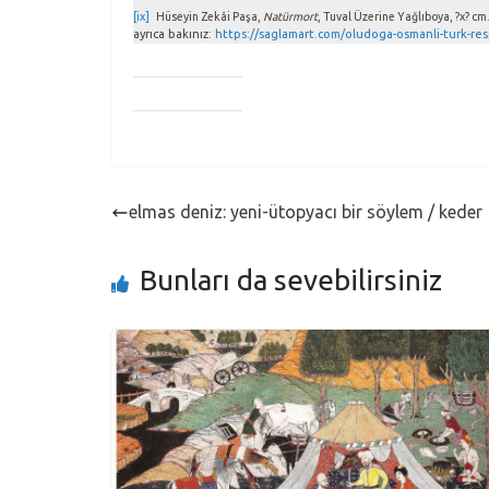
[ix]
Hüseyin Zekâi Paşa,
Natürmort
, Tuval Üzerine Yağlıboya, ?x? cm
ayrıca bakınız:
https://saglamart.com/oludoga-osmanli-turk-res
elmas deniz: yeni-ütopyacı bir söylem / keder
Bunları da sevebilirsiniz