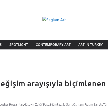
S
SPOTLIGHT
CONTEMPORARY ART
ART IN TURKEY
değişim arayışıyla biçimlenen
ı
,
Asker Ressamlar
,
Hüseyin Zekâî Paşa
,
Mümtaz Sağlam
,
Osmanlı Resim Sanatı
,
Tür