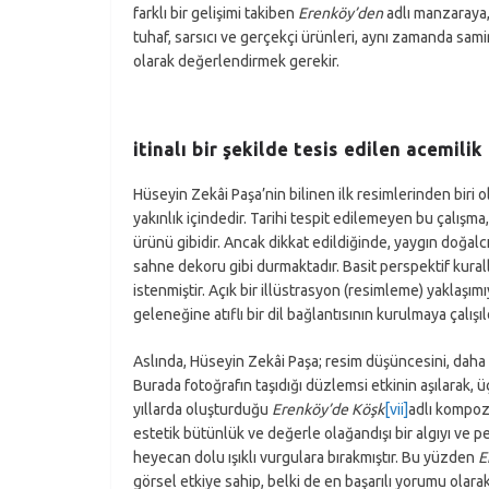
farklı bir gelişimi takiben
Erenköy’den
adlı manzaraya,
tuhaf, sarsıcı ve gerçekçi ürünleri, aynı zamanda sam
olarak değerlendirmek gerekir.
itinalı bir şekilde tesis edilen acemilik
Hüseyin Zekâi Paşa’nin bilinen ilk resimlerinden biri 
yakınlık içindedir. Tarihi tespit edilemeyen bu çalış
ürünü gibidir. Ancak dikkat edildiğinde, yaygın doğalcı
sahne dekoru gibi durmaktadır. Basit perspektif kuralla
istenmiştir. Açık bir illüstrasyon (resimleme) yaklaşımı
geleneğine atıflı bir dil bağlantısının kurulmaya çalışıl
Aslında, Hüseyin Zekâi Paşa; resim düşüncesini, daha
Burada fotoğrafın taşıdığı düzlemsi etkinin aşılarak, ü
yıllarda oluşturduğu
Erenköy’de Köşk
[vii]
adlı kompozi
estetik bütünlük ve değerle olağandışı bir algıyı ve 
heyecan dolu ışıklı vurgulara bırakmıştır. Bu yüzden
E
görsel etkiye sahip, belki de en başarılı yorumu olara