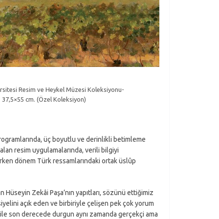
ersitesi Resim ve Heykel Müzesi Koleksiyonu-
, 37,5×55 cm. (Özel Koleksiyon)
programlarında, üç boyutlu ve derinlikli betimleme
alan resim uygulamalarında, verili bilgiyi
, erken dönem Türk ressamlarındaki ortak üslûp
n Hüseyin Zekâi Paşa’nın yapıtları, sözünü ettiğimiz
yelini açık eden ve birbiriyle çelişen pek çok yorum
ile son derecede durgun aynı zamanda gerçekçi ama