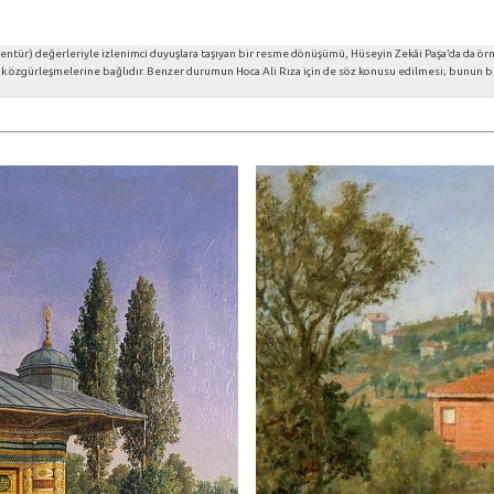
(pentür) değerleriyle izlenimci duyuşlara taşıyan bir resme dönüşümü, Hüseyin Zekâi Paşa’da da ör
ak özgürleşmelerine bağlıdır. Benzer durumun Hoca Ali Rıza için de söz konusu edilmesi; bunun bir