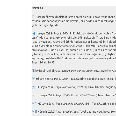
NOTLAR
[i]
Fotoğraf kaynaklı disiplinin ve gerçekçi etkinin boyaresim (pent
ressamların sanat hayatlarının devamı, bu etkiden kurtularak özgürle
getirilmesiyle ilgilidir.
[ii]
Hüseyin Zekâi Paşa (1860-1919) Üsküdar doğumludur. Kuleli Askeri
tarafından sarayda görevlendirildiği bilinmektedir. Yıldız Sarayınd
Paşa, elyazması, hat ve çini ürünlerinden oluşan kapsamlı bir koleksiy
yılında yayınlanan
Mübeccel Hazineler
adlı ilk kitabı, “arkeolojik m
Osmaniye
adlı ikinci kitabı ise, mimari ile İslâm düşüncesi üzerinedir
gitmemiştir. Buna karşın Batılı resim tekniklerini öğrenmiş, geliştir
ağırlamış, böylelikle Batı’daki sanat ortamı ve gelişmeleri de yakı
Sayı: 116, sf. 86-95)
[iii]
Hüseyin Zekâi Paşa,
Yıldız Sarayı Bahçesinden
, Tuval Üzerine Ya
[iv]
Hüseyin Zekâi Paşa,
Cami
, Tuval Üzerine Yağlıboya, 87×116 cm.
[v]
Hüseyin Zekâi Paşa,
Natürmort
, 1909-10, Tuval Üzerine Yağlıbo
[vi]
Hüseyin Zekâi Paşa,
Söğüt Ertuğrul Gazi Türbesi
, Tuval Üzerine
[vii]
Hüseyin Zekâi Paşa,
Erenköy’de Köşk
, 1911, Tuval Üzerine Yağ
[viii]
Hüseyin Zekâi Paşa,
Erenköy’den
, Tuval Üzerine Yağlıboya, 60