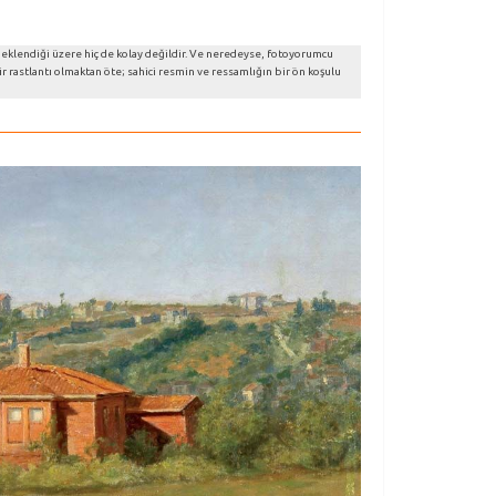
neklendiği üzere hiç de kolay değildir. Ve neredeyse, fotoyorumcu
 rastlantı olmaktan öte; sahici resmin ve ressamlığın bir ön koşulu