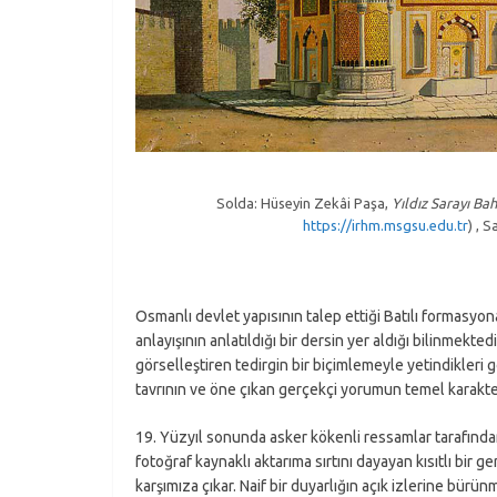
Solda: Hüseyin Zekâi Paşa,
Yıldız Sarayı Ba
https://irhm.msgsu.edu.tr
) , 
Osmanlı devlet yapısının talep ettiği Batılı formasyo
anlayışının anlatıldığı bir dersin yer aldığı bilinmekt
görselleştiren tedirgin bir biçimlemeyle yetindikleri
tavrının ve öne çıkan gerçekçi yorumun temel karakteri
19. Yüzyıl sonunda asker kökenli ressamlar tarafından
fotoğraf kaynaklı aktarıma sırtını dayayan kısıtlı bir g
karşımıza çıkar. Naif bir duyarlığın açık izlerine bürü