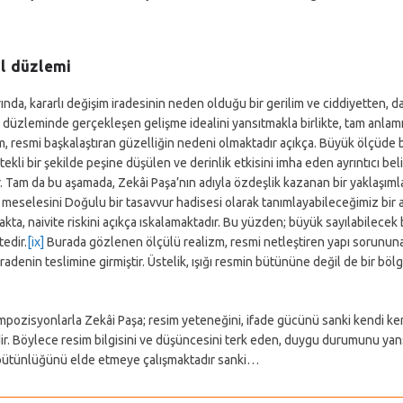
il düzlemi
a, kararlı değişim iradesinin neden olduğu bir gerilim ve ciddiyetten, 
il düzleminde gerçekleşen gelişme idealini yansıtmakla birlikte, tam anlamıy
, resmi başkalaştıran güzelliğin nedeni olmaktadır açıkça. Büyük ölçüde b
 istekli bir şekilde peşine düşülen ve derinlik etkisini imha eden ayrıntıcı
 Tam da bu aşamada, Zekâi Paşa’nın adıyla özdeşlik kazanan bir yaklaşıml
meselesini Doğulu bir tasavvur hadisesi olarak tanımlayabileceğimiz bir a
kta, naivite riskini açıkça ıskalamaktadır. Bu yüzden; büyük sayılabilecek
edir.
[ix]
Burada gözlenen ölçülü realizm, resmi netleştiren yapı sorununa ç
denin teslimine girmiştir. Üstelik, ışığı resmin bütününe değil de bir bölg
mpozisyonlarla Zekâi Paşa; resim yeteneğini, ifade gücünü sanki kendi ke
ir. Böylece resim bilgisini ve düşüncesini terk eden, duygu durumunu yansı
m bütünlüğünü elde etmeye çalışmaktadır sanki…