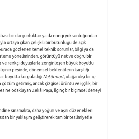
dahası bir durgunluktan ya da enerji yoksunluğundan
la ortaya çıkan çelişkili bir bütünlüğü de açık
urada gözlenen temel teknik sorunlar, bilgi ya da
 belirleme yöneliminden, görüntüyü net ve doğru bir
a ve renkçi duyuşlarla zenginleşen büyük boyutlu
lgının peşinde, dönemsel beklentilerin karşılığı
 bir boyutta kurguladığı
Natürmort
, olağandışı bir iç-
özüm getirmiş, ancak çizgisel örüntü ve işçilik, bir
esine odaklayan Zekâi Paşa, ilginç bir biçimsel deneyi
ndine sınamakta, daha yoğun ve aşırı düzenekleri
tan bir yaklaşım geliştirerek tam bir teslimiyetle