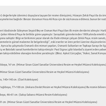
ür) değerleriyle izlenimci duyuşlara taşıyan bir resme dönüşümü, Hüseyin Zekâi Paşa’da da örn
şmelerine bağlıdır. Benzer durumun Hoca Ali Rıza için de söz konusu edilmesi; bunun bir rastl
 İdadisinde Süleyman Seyyid Bey ve Osman Nuri Paşa’dan ilk resim derslerini almıştır. Harbiy
a Şeker Ahmed Paşa ile birlikte görev yapmıştır. Saraydaki görevlerinden 1909 yılında emekli
ona sahiptir. Bilgi ve birikimini yazar olarak da ifade etmeye çalışan Zekâi Paşa; resim sanatı, m
alzemelerin görsel malzeme ile belgelendiği”, eski eserler ve ören yerleri üzerine düşüncelerini 
. Ayrıca bu çalışmada Osmanlı dini mimari yapıları, Osmanlı Sultanları ve Topkapı Sarayı ile ilgil
miş ve Batıdaki sanat hareketlerini takip etmiştir. Paul Signac gibi İstanbul’u ziyaret eden ya
ndan takip edebilme olanağını kendine yaratmıştır. (Bknz. Aykut Gürçağlar, “Asker, Sanat Koru
ğlıboya, ?x? cm. (Mimar Sinan Güzel Sanatlar Üniversitesi Resim ve Heykel Müzesi Koleksiyonu
 (Mimar Sinan Güzel Sanatlar Üniversitesi Resim ve Heykel Müzesi Koleksiyonu)
ya, 140×140 cm. (Özel Koleksiyon)
 Yağlıboya, 77×100 cm. (Ankara Devlet Resim ve Heykel Müzesi Koleksiyonu) Bu resmin bilinen
lıboya, 46×61 cm. (Sakıp Sabancı Müzesi Resim Koleksiyonu)
×81 cm. (Mimar Sinan Güzel Sanatlar Üniversitesi Resim ve Heykel Müzesi Koleksiyonu)