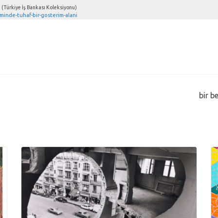
. (Türkiye İş Bankası Koleksiyonu)
minde-tuhaf-bir-gosterim-alani
bir b