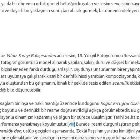
 ya da bir dönemin ortak görsel belleğini kuşatan ve resim sevgisinin kay
imi ve duyarlı bir yaklaşımın sonuçları olarak görmek, bir dönemi niteleyen
olan
Yıldız Sarayı Bahçesinden
adlı resim, 19. Yüzyıl Fotoyorumcu Ressamla
ma, fotoğraf görüntüsü model alınarak yapılan; sakin, duru ve düşsel bir m
 biçimlemeden farklı durduğu anlaşılır. Dış dünya unsurlarının birer yapıntı
ra uyulmaya çalışılarak kısmi bir derinlik hissi yaratılan kompozisyonda, öz
yla oluşturulan bu çalışmanın, itinalı bir şekilde tesis edilen
acemilik
etkis
dığı bile düşünülebilir.
 sağlam bir inşa ve nakil mantığı üzerinde kurduğunu
Söğüt Ertuğrul Gazi
ç boyutlu ve derinlikli bir resme doğru evrildiği açıkça görülmektedir. Bu ge
syonla dinamizm kazanmış ve olgun bir sürece ulaşılmıştır. Tarihi belirsiz
performansı yansıtmaya koyulmuştur.
[viii
]
Burada, resmi durgunlaştıran pek 
renköy’den
, üslûp geçişleri aşamasında, Zekâi Paşa’nın yaratıcı kimliğini 
k öne çıkmaktadır. Ve sanatçının resmini daha sahici ve özgün kılma adına 