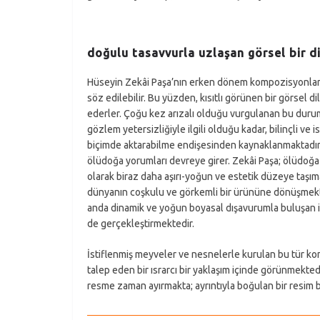
doğulu tasavvurla uzlaşan görsel bir d
Hüseyin Zekâi Paşa’nın erken dönem kompozisyonlarınd
söz edilebilir. Bu yüzden, kısıtlı görünen bir görsel d
ederler. Çoğu kez arızalı olduğu vurgulanan bu durum
gözlem yetersizliğiyle ilgili olduğu kadar, bilinçli ve
biçimde aktarabilme endişesinden kaynaklanmaktadır.
ölüdoğa yorumları devreye girer. Zekâi Paşa; ölüdoğa 
olarak biraz daha aşırı-yoğun ve estetik düzeye taşıma
dünyanın coşkulu ve görkemli bir ürününe dönüşmekt
anda dinamik ve yoğun boyasal dışavurumla buluşan ira
de gerçekleştirmektedir.
İstiflenmiş meyveler ve nesnelerle kurulan bu tür ko
talep eden bir ısrarcı bir yaklaşım içinde görünmekted
resme zaman ayırmakta; ayrıntıyla boğulan bir resi