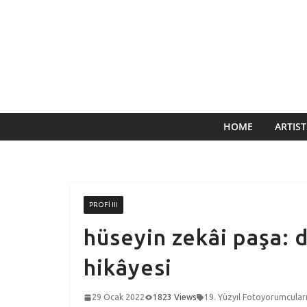
HOME
ARTIST
PROFI III
hüseyin zekâi paşa: 
hikâyesi
29 Ocak 2022
1823 Views
19. Yüzyıl Fotoyorumcular