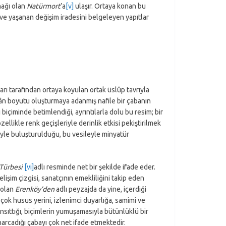
nağı olan
Natürmort
’a
[v]
ulaşır. Ortaya konan bu
 ve yaşanan değişim iradesini belgeleyen yapıtlar
rı tarafından ortaya koyulan ortak üslûp tavrıyla
ekân boyutu oluşturmaya adanmış nafile bir çabanın
 biçiminde betimlendiği, ayrıntılarla dolu bu resim; bir
ellikle renk geçişleriyle derinlik etkisi pekiştirilmek
iyle buluşturulduğu, bu vesileyle minyatür
 Türbesi
[vi]
adlı resminde net bir şekilde ifade eder.
lişim çizgisi, sanatçının emekliliğini takip eden
 olan
Erenköy’den
adlı peyzajda da yine, içerdiği
çok husus yerini, izlenimci duyarlığa, samimi ve
yansıttığı, biçimlerin yumuşamasıyla bütünlüklü bir
harcadığı çabayı çok net ifade etmektedir.