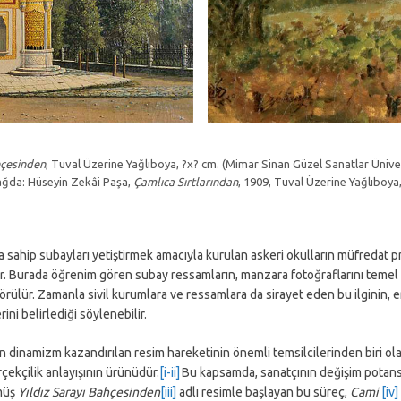
hçesinden
, Tuval Üzerine Yağlıboya, ?x? cm. (Mimar Sinan Güzel Sanatlar Üniv
Sağda:
Hüseyin Zekâi Paşa,
Çamlıca Sırtlarından
, 1909, Tuval Üzerine Yağlıboya
na sahip subayları yetiştirmek amacıyla kurulan askeri okulların müfredat 
edir. Burada öğrenim gören subay ressamların, manzara fotoğraflarını temel 
 görülür. Zamanla sivil kurumlara ve ressamlara da sirayet eden bu ilginin
ni belirlediği söylenebilir.
 dinamizm kazandırılan resim hareketinin önemli temsilcilerinden biri ola
erçekçilik anlayışının ürünüdür.
[i-ii]
Bu kapsamda, sanatçının değişim potansi
nmüş
Yıldız Sarayı Bahçesinden
[iii]
adlı resimle başlayan bu süreç,
Cami
[iv]