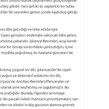
 tasvir unsuru olarak çeşitlemesi, gizil/simgesel
deş gibidir. Yani (artık) el
,
saplantılı bir tutku
e
Eller’
de seyreden gözün içinde kaybolup gittiği
nı dile getirdiği ve leke etkileriyle
 Siyasi görüşleri nedeniyle sakıncalı hâle gelen,
urtulma çabasıdır.
İşkence Resimleri
, acıyı kendi
ine bir ıstırap sürecindeki çaresizliğini, içine
a mizâhla yoğrulmuş bu hastane günceleri de
rılmış çizgisel bir dili,
İşkenceciler
’de siyah-
yoğun ve dekoratif anlatımcı bir dili,
ürüyüş
ile
Antibes Resimleri/Pencereler ve
i olarak yine keşfetmiş ve uygulamıştır. Bu
e pratiğidir. Burada, figürden arınmaya
 Bu parçalı-lekeli manzara yorumlamaları; sarı
eden ve Abidin’in düş gücünün alanına girerek