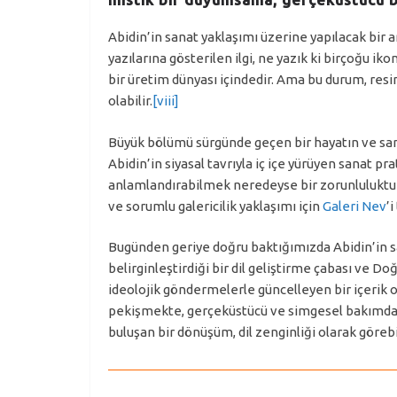
Abidin’in sanat yaklaşımı üzerine yapılacak bir 
yazılarına gösterilen ilgi, ne yazık ki birçoğu i
bir üretim dünyası içindedir. Ama bu durum, resim 
olabilir.
[viii]
Büyük bölümü sürgünde geçen bir hayatın ve sanat
Abidin’in siyasal tavrıyla iç içe yürüyen sanat pr
anlamlandırabilmek neredeyse bir zorunluluktur. Bu
ve sorumlu galericilik yaklaşımı için
Galeri Nev
’
Bugünden geriye doğru baktığımızda Abidin’in san
belirginleştirdiği bir dil geliştirme çabası ve Do
ideolojik göndermelerle güncelleyen bir içerik o
pekişmekte, gerçeküstücü ve simgesel bakımdan
buluşan bir dönüşüm, dil zenginliği olarak göre