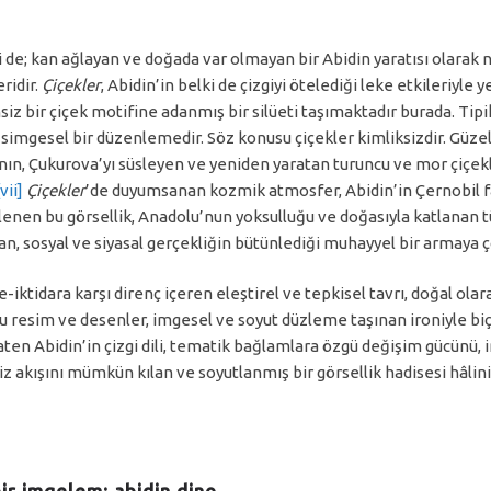
i de; kan ağlayan ve doğada var olmayan bir Abidin yaratısı olarak n
ridir.
Çiçekler
, Abidin’in belki de çizgiyi ötelediği leke etkileriyle 
siz bir çiçek motifine adanmış bir silüeti taşımaktadır burada. Tipi
simgesel bir düzenlemedir. Söz konusu çiçekler kimliksizdir. Güzel
n, Çukurova’yı süsleyen ve yeniden yaratan turuncu ve mor çiçekler
[vii]
Çiçekler
’de duyumsanan kozmik atmosfer, Abidin’in Çernobil faci
zlenen bu görsellik, Anadolu’nun yoksulluğu ve doğasıyla katlanan tü
an, sosyal ve siyasal gerçekliğin bütünlediği muhayyel bir armay
-iktidara karşı direnç içeren eleştirel ve tepkisel tavrı, doğal olara
bu resim ve desenler, imgesel ve soyut düzleme taşınan ironiyle bi
 Zaten Abidin’in çizgi dili, tematik bağlamlara özgü değişim gücünü,
iz akışını mümkün kılan ve soyutlanmış bir görsellik hadisesi hâlini
ir imgelem: abidin dino