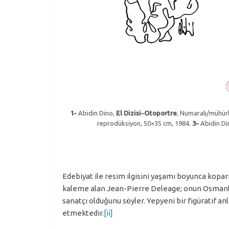
1-
Abidin Dino,
El Dizisi-Otoportre
, Numaralı/mühürl
reprodüksiyon, 50×35 cm, 1984.
3-
Abidin Di
Edebiyat ile resim ilgisini yaşamı boyunca kopa
kaleme alan Jean-Pierre Deleage; onun Osmanlı m
sanatçı olduğunu söyler. Yepyeni bir figüratif an
etmektedir.
[ii]