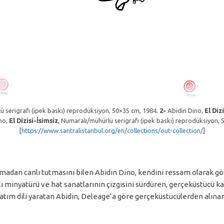
ü serigrafi (ipek baskı) reprodüksiyon, 50×35 cm, 1984.
2-
Abidin Dino,
El Diz
no,
El Dizisi-İsimsiz
,
Numaralı/mühürlü serigrafi (ipek baskı) reprodüksiyon, 
[
https://www.santralistanbul.org/en/collections/out-collection/
]
rmadan canlı tutmasını bilen Abidin Dino, kendini ressam olarak gö
inyatürü ve hat sanatlarının çizgisini sürdüren, gerçeküstücü ka
latım dili yaratan Abidin, Deleage’a göre gerçeküstücülerden alınan