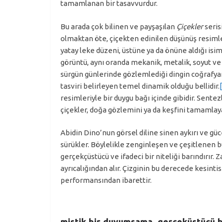
tamamlanan bir tasavvurdur.
Bu arada çok bilinen ve payşaşılan
Çiçekler
seris
olmaktan öte, çiçekten edinilen düşünüş resimle
yatay leke düzeni, üstüne ya da önüne aldığı isim
görüntü, aynı oranda mekanik, metalik, soyut ve 
sürgün günlerinde gözlemlediği dingin coğrafyanı
tasviri belirleyen temel dinamik olduğu bellidir.
resimleriyle bir duygu bağı içinde gibidir. Sente
çiçekler, doğa gözlemini ya da keşfini tamamlay
Abidin Dino’nun görsel diline sinen aykırı ve güce
sürükler. Böylelikle zenginleşen ve çeşitlenen 
gerçekçüstücü ve ifadeci bir niteliği barındırır.
ayrıcalığından alır. Çizginin bu derecede kesintis
performansından ibarettir.
mistik bir duyumsama, gerçeküstücü b