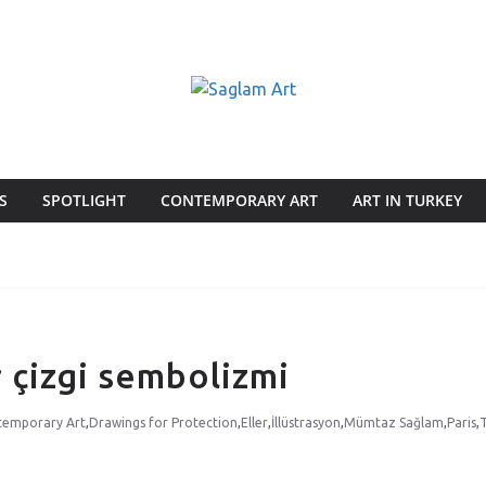
S
SPOTLIGHT
CONTEMPORARY ART
ART IN TURKEY
r çizgi sembolizmi
temporary Art
,
Drawings for Protection
,
Eller
,
İllüstrasyon
,
Mümtaz Sağlam
,
Paris
,
T