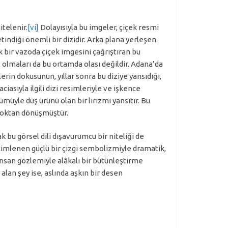
itelenir.
[vi]
Dolayısıyla bu imgeler, çiçek resmi
yetindiği önemli bir dizidir. Arka plana yerleşen
k bir vazoda çiçek imgesini çağrıştıran bu
 olmaları da bu ortamda olası değildir. Adana’da
in dokusunun, yıllar sonra bu diziye yansıdığı,
asıyla ilgili dizi resimleriyle ve işkence
müyle düş ürünü olan bir lirizmi yansıtır. Bu
a çoktan dönüşmüştür.
k bu görsel dili dışavurumcu bir niteliği de
çimlenen güçlü bir çizgi sembolizmiyle dramatik,
 insan gözlemiyle alâkalı bir bütünleştirme
 alan şey ise, aslında aşkın bir desen