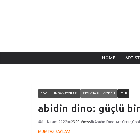
HOME
ARTIST
EDGÜ’NÜN SANATÇILARI
RESIM TARIHIMIZDEN
YENI
abidin dino: güçlü bi
11 Kasım 2022
2390 Views
Abidin Dino
,
Art Critic
,
Con
MÜMTAZ SAĞLAM