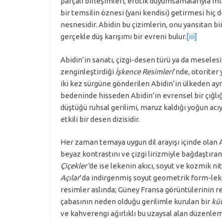
parçalı birleşimleri, erotik duyumsamalarıyla miz
bir temsilin öznesi (yani kendisi) getirmesi hiç de
nesnesidir. Abidin bu çizimlerin, onu yansıtan b
gerçekle düş karışımı bir evreni bulur.
[iii]
Abidin’in sanatı, çizgi-desen türü ya da meselesi
zenginleştirdiği
İşkence Resimleri
’nde, otoriter 
iki kez sürgüne gönderilen Abidin’in ülkeden ay
bedeninde hisseden Abidin’in evrensel bir çığl
düştüğü ruhsal gerilimi, maruz kaldığı yoğun acı
etkili bir desen dizisidir.
Her zaman temaya uygun dil arayışı içinde olan 
beyaz kontrastını ve çizgi lirizmiyle bağdaştıran 
Çiçekler’
de ise lekenin akıcı, soyut ve kozmik n
Açılar
’da indirgenmiş soyut geometrik form-leke 
resimler aslında; Güney Fransa görüntülerinin r
çabasının neden olduğu gerilimle kurulan bir
kü
ve kahverengi ağırlıklı bu uzaysal alan düzenle