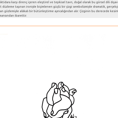
ktidara karşı direnç içeren eleştirel ve tepkisel tavrı, doğal olarak bu görsel dili dış
düzleme taşınan ironiyle biçimlenen güçlü bir çizgi sembolizmiyle dramatik, gerçekçüstü
n gözlemiyle alâkalı bir bütünleştirme ayrıcalığından alır. Çizginin bu derecede kesint
rmansından ibarettir.