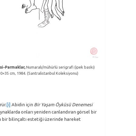
isi-Parmaklar,
Numaralı/mühürlü serigrafi (ipek baskı)
50×35 cm, 1984. (Santralistanbul Koleksiyonu)
rür.
[i]
Abidin için
Bir Yaşam Öyküsü Denemesi
ynaklarda onları yeniden canlandıran görsel bir
 bir bilinçaltı estetiği üzerinde hareket