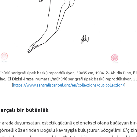
hürlü serigrafi (ipek baskı) reprodüksiyon, 50×35 cm, 1984.
2-
Abidin Dino,
El
ino,
El Dizisi-İmza
, Numaralı/mühürlü serigrafi (ipek baskı) reprodüksiyon, 5
[
https://www.santralistanbul.org/en/collections/out-collection/
]
arçalı bir bütünlük
ir arada duyumsatan, estetik gücünü geleneksel olana bağlayan bir 
görsellik üzerinden Doğulu kavrayışla buluşturur. Sözgelimi
El
çizim