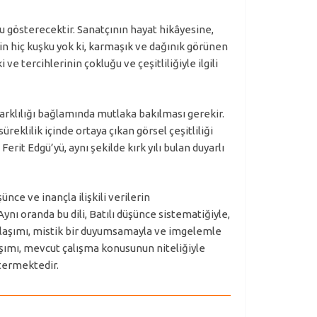
u gösterecektir. Sanatçının hayat hikâyesine,
din hiç kuşku yok ki, karmaşık ve dağınık görünen
e tercihlerinin çokluğu ve çeşitliliğiyle ilgili
arklılığı bağlamında mutlaka bakılması gerekir.
üreklilik içinde ortaya çıkan görsel çeşitliliği
rit Edgü’yü, aynı şekilde kırk yılı bulan duyarlı
ce ve inançla ilişkili verilerin
ynı oranda bu dili, Batılı düşünce sistematiğiyle,
yaklaşımı, mistik bir duyumsamayla ve imgelemle
ımı, mevcut çalışma konusunun niteliğiyle
stermektedir.