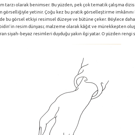
etim tarzı olarak benimser. Bu yüzden, pek çok tematik çalışma dizisin
 görselliğiyle yetinir. Çoğu kez bu pratik görselleştirme imkânını bi
e bu görsel etkiyi resimsel düzeye ve bütüne çeker. Böylece daha etk
n; Abidin’in resim dünyası; malzeme olarak kâğıt ve mürekkepten ol
n siyah-beyaz resimleri duyduğu yakın ilgi yatar. O yüzden rengi s