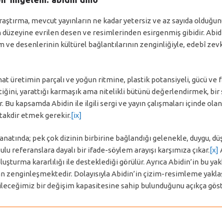
araştırma, mevcut yayınların ne kadar yetersiz ve az sayıda olduğun
kon düzeyine evrilen desen ve resimlerinden esirgenmiş gibidir. Abi
ve desenlerinin kültürel bağlantılarının zenginliğiyle, edebî zevki v
 üretimin parçalı ve yoğun ritmine, plastik potansiyeli, gücü ve f
atiğini, yarattığı karmaşık ama nitelikli bütünü değerlendirmek, bir s
 kapsamda Abidin ile ilgili sergi ve yayın çalışmaları içinde olan Fe
i takdir etmek gerekir.
[ix]
atında; pek çok dizinin birbirine bağlandığı gelenekle, duygu, düşün
ğulu referanslara dayalı bir ifade-söylem arayışı karşımıza çıkar.
[x]
A
luşturma kararlılığı ile desteklediği görülür. Ayrıca Abidin’in bu 
 zenginleşmektedir. Dolayısıyla Abidin’in çizim-resimleme yaklaş
bileceğimiz bir değişim kapasitesine sahip bulunduğunu açıkça gö