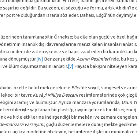
âh dolayımında görünür kılar. El’i fetiş hâline getirerek ikonik bir
 şaşırtıcı değildir. Bu yüzden, el sözcüğü ve formu, artık Abidin’le öz
irer portre olduğundan ısrarla söz eder. Dahası, Edgü’nün deyimiyl
 üzerinden tanımlanabilir. Örnekse; bu dile olan güçlü ve özel bağını
yönetimin insanlık dışı davranışlarına maruz kalan insanları anlatır.
rılma nedeni de zaten işkence ve hapis vaad eden bu karanlıktan k
ığına dönüşmüştür.
[iv]
Benzer şekilde
Acının Resimleri
’nde, bu kez y
yı ve ölüm duyumsamasını anlatır.
[v]
Hayata bakışını niteleyen kar
Abidin, özetle belirtmek gerekirse
Eller
’de soyut, simgesel ve arındı
lekeci bir tavrı;
Kuvâyi Milliye Destanı
resimlemelerinde çok çizgili 
iteliğini aramış ve bulmuştur. Ayrıca manzara yorumlarında,
Uzun Y
tercihleriyle yapılanan bir plastiği, uygun gelecek bir dil seçeneğ
enk ve kitle etkilerine indirgendiği bir mekânı ve zamanı dengelem
tle-manzara varsayımı
, güçlü düzenlemelere dönüşmekte gecikmez.
meleri, açıkça modeline öteleyen, betimleme ilişkisini minimalize 