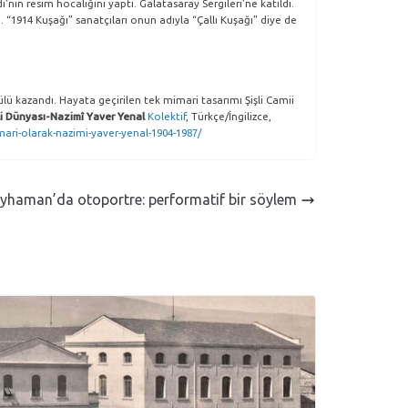
in resim hocalığını yaptı. Galatasaray Sergileri’ne katıldı.
 “1914 Kuşağı” sanatçıları onun adıyla “Çallı Kuşağı” diye de
lü kazandı. Hayata geçirilen tek mimari tasarımı Şişli Camii
li Dünyası-Nazimî Yaver Yenal
Kolektif
, Türkçe/İngilizce,
mari-olarak-nazimi-yaver-yenal-1904-1987/
eyhaman’da otoportre: performatif bir söylem