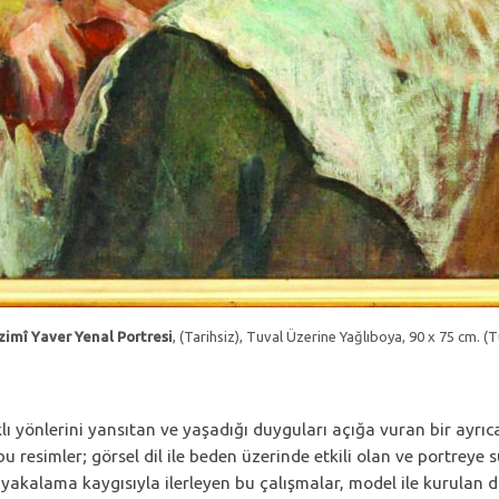
imî Yaver Yenal Portresi
, (Tarihsiz), Tuval Üzerine Yağlıboya,
90 x 75 cm. (T
lı yönlerini yansıtan ve yaşadığı duyguları açığa vuran bir ayrıca
bu resimler; görsel dil ile beden üzerinde etkili olan ve portreye
le yakalama kaygısıyla ilerleyen bu çalışmalar, model ile kurulan