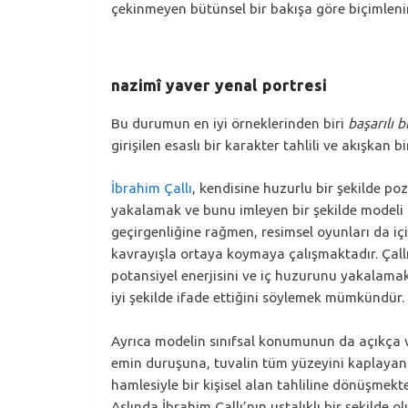
çekinmeyen bütünsel bir bakışa göre biçimleni
nazimî yaver yenal portresi
Bu durumun en iyi örneklerinden biri
başarılı b
girişilen esaslı bir karakter tahlili ve akışkan
İbrahim Çallı
, kendisine huzurlu bir şekilde po
yakalamak ve bunu imleyen bir şekilde modeli k
geçirgenliğine rağmen, resimsel oyunları da içi
kavrayışla ortaya koymaya çalışmaktadır. Çallı’n
potansiyel enerjisini ve iç huzurunu yakalamak 
iyi şekilde ifade ettiğini söylemek mümkündür.
Ayrıca modelin sınıfsal konumunun da açıkça v
emin duruşuna, tuvalin tüm yüzeyini kaplayan fet
hamlesiyle bir kişisel alan tahliline dönüşmekt
Aslında İbrahim Çallı’nın ustalıklı bir şekild