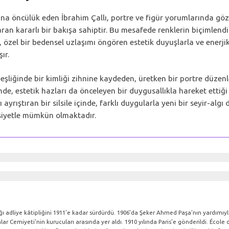
na öncülük eden İbrahim Çallı, portre ve figür yorumlarında göz
ran kararlı bir bakışa sahiptir. Bu mesafede renklerin biçimlendir
en, özel bir bedensel uzlaşımı öngören estetik duyuşlarla ve enerj
ır.
eşliğinde bir kimliği zihnine kaydeden, üretken bir portre düzenley
de, estetik hazları da önceleyen bir duygusallıkla hareket ettiği
yrıştıran bir silsile içinde, farklı duygularla yeni bir seyir-algı 
asiyetle mümkün olmaktadır.
ığı adliye kâtipliğini 1911’e kadar sürdürdü. 1906’da Şeker Ahmed Paşa’nın yardımıyl
ar Cemiyeti’nin kurucuları arasında yer aldı. 1910 yılında Paris’e gönderildi. Écol