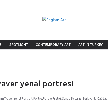
S
SPOTLIGHT
CONTEMPORARY ART
ART IN TURKEY
 yaver yenal portresi
imî Yaver Yenal
,
Portrait
,
Portre
,
Portre Pratiği
,
Sanat Eleştirisi
,
Türkiye’de Çağdaş