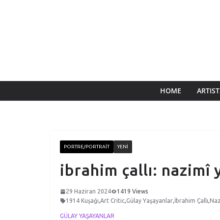
HOME
ARTIST
PORTRE/PORTRAIT
YENI
ibrahim çallı: nazimî
29 Haziran 2024
1419 Views
1914 Kuşağı
,
Art Critic
,
Gülay Yaşayanlar
,
İbrahim Çallı
,
Naz
GÜLAY YAŞAYANLAR