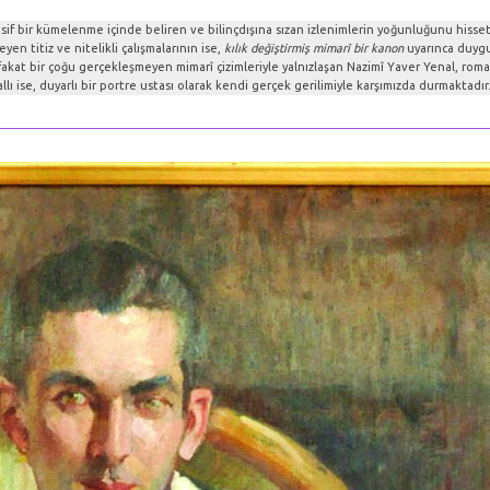
kesif bir kümelenme içinde beliren ve bilinçdışına sızan izlenimlerin yoğunluğunu hisse
n titiz ve nitelikli çalışmalarının ise,
kılık değiştirmiş mimarî bir kanon
uyarınca
duygu
fakat bir
çoğu gerçekleşmeyen mimarî çizimleriyle yalnızlaşan Nazimî Yaver Yenal, roman
lı ise, duyarlı bir portre ustası olarak kendi gerçek gerilimiyle karşımızda durmaktadır