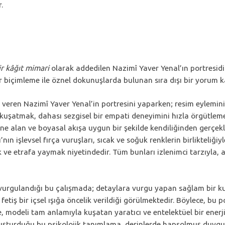
r.
ir kâğıt mimari
olarak addedilen Nazimî Yaver Yenal’ın portresidi
 bir biçimleme ile öznel dokunuşlarda bulunan sıra dışı bir yorum 
z veren Nazimî Yaver Yenal’in portresini yaparken; resim eylemini
uşatmak, dahası sezgisel bir empati deneyimini hızla örgütlemek
ne alan ve boyasal akışa uygun bir şekilde kendiliğinden gerçekle
ın işlevsel fırça vuruşları, sıcak ve soğuk renklerin birlikteliğiy
ve etrafa yaymak niyetindedir. Tüm bunları izlenimci tarzıyla, a
urgulandığı bu çalışmada; detaylara vurgu yapan sağlam bir kurg
iş bir içsel ışığa öncelik verildiği görülmektedir. Böylece, bu po
e, modeli tam anlamıyla kuşatan yaratıcı ve entelektüel bir enerj
e oluşturduğu bu psikolojik tanımlama, derinlerde hapsolmuş duyg