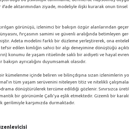
bir ifade aktarımından ziyade, modeliyle ilişki kurarak onun tins
kırılgan görünüşü, izlenimci bir bakışın özgür alanlarından geçer
 dünyasını, fırçasının samimi ve güvenli aralığında betimleyen ger
tir. Adeta modelini farklı bir düzleme yerleştirerek, ona entelekt
 tefsir edilen kimliğin sahici bir algı deneyimine dönüştüğü açık
rın) konumu ile yaşam ritüelinde saklı bir aidiyeti ve hayal evren
bir bakışın ayrıcalığını duyumsamak olasıdır.
 bir kümelenme içinde beliren ve bilinçdışına sızan izlenimlerin 
al’ın tüm yaşam serüvenini niteleyen titiz ve nitelikli çalışmalar
odrama dönüştürülerek tercüme edildiği gözlenir. Sınırsızca üre
mantik bir görünümle Çallı’ya eşlik etmektedir. Gizemli bir karak
çek gerilimiyle karşımızda durmaktadır.
üzenleyicisi