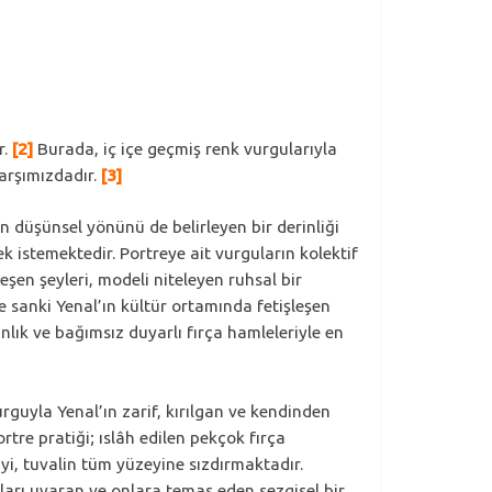
r.
[2]
Burada, iç içe geçmiş renk vurgularıyla
karşımızdadır.
[3]
n düşünsel yönünü de belirleyen bir derinliği
 istemektedir. Portreye ait vurguların kolektif
şen şeyleri, modeli niteleyen ruhsal bir
le sanki Yenal’ın kültür ortamında fetişleşen
nlık ve bağımsız duyarlı fırça hamleleriyle en
uyla Yenal’ın zarif, kırılgan ve kendinden
rtre pratiği; ıslâh edilen pekçok fırça
iyi, tuvalin tüm yüzeyine sızdırmaktadır.
uları uyaran ve onlara temas eden sezgisel bir