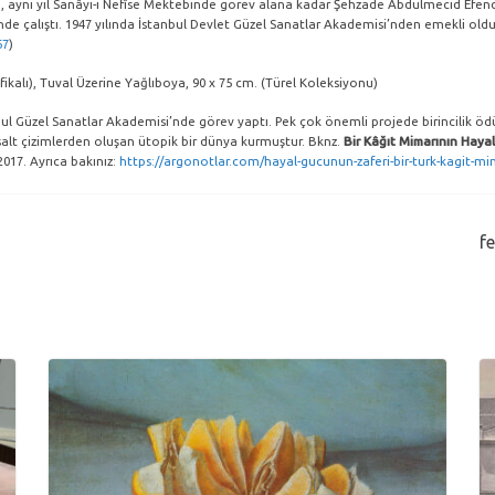
, aynı yıl Sanâyi-i Nefîse Mektebinde görev alana kadar Şehzade Abdülmecid Efendi’n
nde çalıştı. 1947 yılında İstanbul Devlet Güzel Sanatlar Akademisi’nden emekli oldu.
67
)
tifikalı), Tuval Üzerine Yağlıboya, 90 x 75 cm. (Türel Koleksiyonu)
bul Güzel Sanatlar Akademisi’nde görev yaptı. Pek çok önemli projede birincilik ödü
, salt çizimlerden oluşan ütopik bir dünya kurmuştur. Bknz.
Bir Kâğıt Mimarının Haya
017. Ayrıca bakınız: ​​
https://argonotlar.com/hayal-gucunun-zaferi-bir-turk-kagit-mi
f