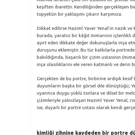
keşiften ibarettir. Kendiliğinden gerçekleşen 
topyekûn bir yaklaşımı çıkarır karşımıza.
Dikkat edilirse Nazimî Yaver Yenal’ın nazik ve 
burada, yaratıcı bir kâğıt mimarının içtenlikli
ayırt eden dikkate değer dokunuşlarla inşa etmiş
duruşunu eklemiştir. Bu tür katkılarla portrede
bakıldığında, başarılı bir çizim ustasının (mima
inşa olasılıklarını ele veren katmanlı ve derin 
Gerçekten de bu portre, birbirine ardışık kesif
duyumların başka bir görsel dile dönüştüğü; Yen
uyarınca
duygu yüklü tonlara ve dilsel bir mel
çizimleriyle yalnızlaşan Nazimî Yaver Yenal, ro
ise, duyarlı bir portre ustası olarak kendi ger
kimliği zihnine kaydeden bir portre d