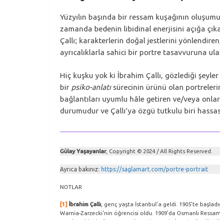
Yüzyılın başında bir ressam kuşağının oluşumu
zamanda bedenin libidinal enerjisini açığa çıka
Çallı; karakterlerin doğal jestlerini yönlendir
ayrıcalıklarla sahici bir portre tasavvuruna ulaş
Hiç kuşku yok ki İbrahim Çallı, gözlediği şeyler 
bir
psiko-anlatı
sürecinin ürünü olan portrelerin
bağlantıları uyumlu hâle getiren ve/veya onları a
durumudur ve Çallı’ya özgü tutkulu biri hass
Gülay Yaşayanlar
, Copyright © 2024 / All Rights Reserved.
Ayrıca bakınız:
https://saglamart.com/portre-portrait
NOTLAR
[1]
İbrahim Çallı
, genç yaşta İstanbul’a geldi. 1905’te başlad
Warnia-Zarzecki’nin öğrencisi oldu. 1909’da Osmanlı Ressaml