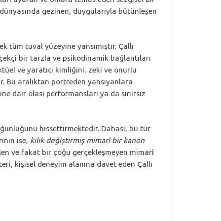
el dünyasında gezinen, duygularıyla bütünleşen
ek tüm tuval yüzeyine yansımıştır. Çallı
çekçi bir tarzla ve psikodinamik bağlantıları
üel ve yaratıcı kimliğini, zeki ve onurlu
tır. Bu aralıktan portreden yansıyanlara
ine dair olası performansları ya da sınırsız
yoğunluğunu hissettirmektedir. Dahası, bu tür
ının ise,
kılık değiştirmiş mimarî bir kanon
tilen ve fakat bir çoğu gerçekleşmeyen mimarî
teri, kişisel deneyim alanına davet eden Çallı