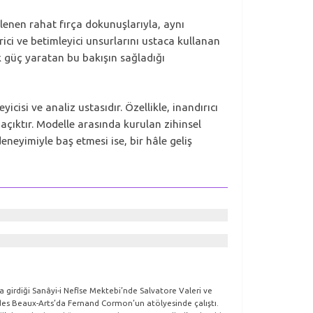
lenen rahat fırça dokunuşlarıyla, aynı
ici ve betimleyici unsurlarını ustaca kullanan
ik güç yaratan bu bakışın sağladığı
icisi ve analiz ustasıdır. Özellikle, inandırıcı
 açıktır. Modelle arasında kurulan zihinsel
deneyimiyle baş etmesi ise, bir hâle geliş
a girdiği Sanâyi-i Nefîse Mektebi’nde Salvatore Valeri ve
e des Beaux-Arts’da Fernand Cormon’un atölyesinde çalıştı.