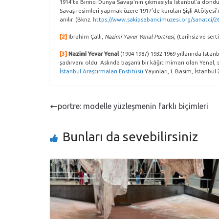
1914’te Birinci Dünya Savaşı’nın çıkmasıyla İstanbul’a döndü
Savaş resimleri yapmak üzere 1917’de kurulan Şişli Atölyesi’
anılır. (Bknz.
https://www.sakipsabancimuzesi.org/sanatci/2
[2]
İbrahim Çallı,
Nazimî Yaver Yenal Portresi
, (tarihsiz ve ser
[3]
Nazimî Yevar Yenal
(1904-1987) 1932-1969 yıllarında İstan
şadırvanı oldu. Aslında başarılı bir kâğıt mimarı olan Yenal
İstanbul Araştırmaları Enstitüsü
Yayınları, I. Basım, İstanbul 2
portre: modelle yüzleşmenin farklı biçimleri
Bunları da sevebilirsiniz