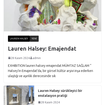
LAUREN HALSEY
YENI
Lauren Halsey: Emajendat
28 Kasım 2024
admin
EXHIBITION lauren halsey emajendat MÜMTAZ SAĞLAM “
Halsey’in Emajendat’da, bir görsel kültür arşivi inşa ederken
ulaştığı ve aşırılık derecesinde sık
Lauren Halsey: sürükleyici bir
enstalasyon pratiği
28 Kasım 2024