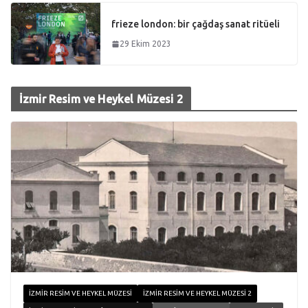
frieze london: bir çağdaş sanat ritüeli
29 Ekim 2023
İzmir Resim ve Heykel Müzesi 2
İZMIR RESIM VE HEYKEL MÜZESI
İZMIR RESIM VE HEYKEL MÜZESI 2