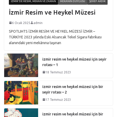
İZMIR'DE RESIM, MEKÂN VE ZAMAN
MEKÂNIN DUYGUSU
ŞEREF AKDIK
İzmir Resim ve Heykel Müzesi
6 Ocak 2025
admin
SPOTLIHTS İZMİR RESİM VE HEYKEL MÜZESİ İZMİR –
TÜRKİYE 2023 yılında Eski Alsancak Tekel Sigara Fabrikası
alanındaki yeni mekânına taşınan
izmir resim ve heykel müzesi için seyir
rotası – 1
18 Temmuz 2023
izmir resim ve heykel müzesi için bir
seyir rotası – 2
17 Temmuz 2023
izmir resim ve heykel müzesi için bir