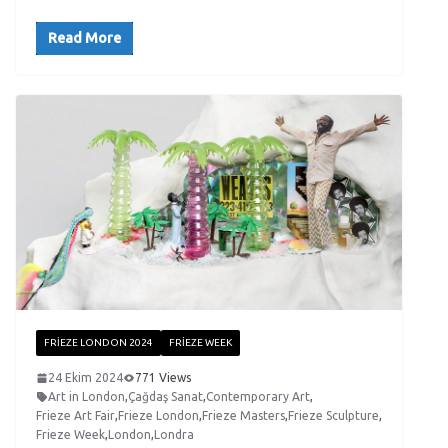
Read More
FRIEZE LONDON 2024
FRIEZE WEEK
24 Ekim 2024
771 Views
Art in London
,
Çağdaş Sanat
,
Contemporary Art
,
Frieze Art Fair
,
Frieze London
,
Frieze Masters
,
Frieze Sculpture
,
Frieze Week
,
London
,
Londra