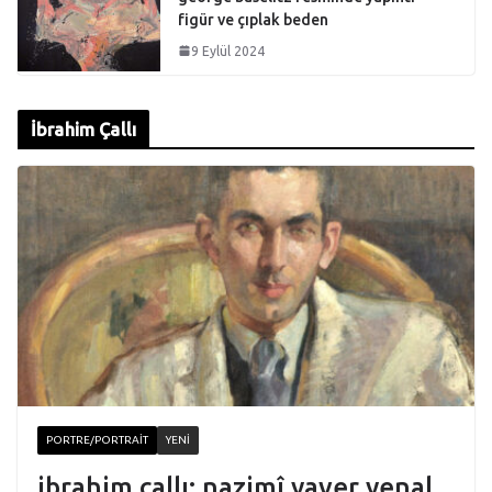
figür ve çıplak beden
9 Eylül 2024
İbrahim Çallı
PORTRE/PORTRAIT
YENI
ibrahim çallı: nazimî yaver yenal