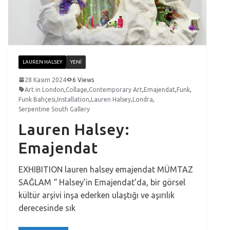
LAUREN HALSEY
YENI
28 Kasım 2024
6 Views
Art in London
,
Collage
,
Contemporary Art
,
Emajendat
,
Funk
,
Funk Bahçesi
,
Installation
,
Lauren Halsey
,
Londra
,
Serpentine South Gallery
Lauren Halsey:
Emajendat
EXHIBITION lauren halsey emajendat MÜMTAZ
SAĞLAM “ Halsey’in Emajendat’da, bir görsel
kültür arşivi inşa ederken ulaştığı ve aşırılık
derecesinde sık