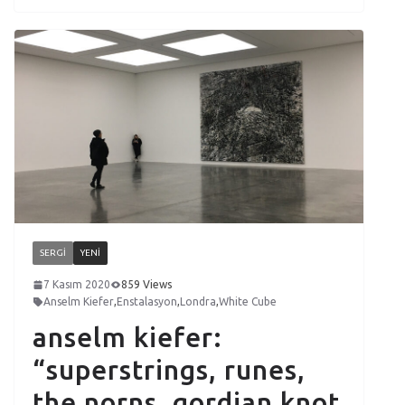
SERGI
YENI
7 Kasım 2020
859 Views
Anselm Kiefer
,
Enstalasyon
,
Londra
,
White Cube
anselm kiefer:
“superstrings, runes,
the norns, gordian knot