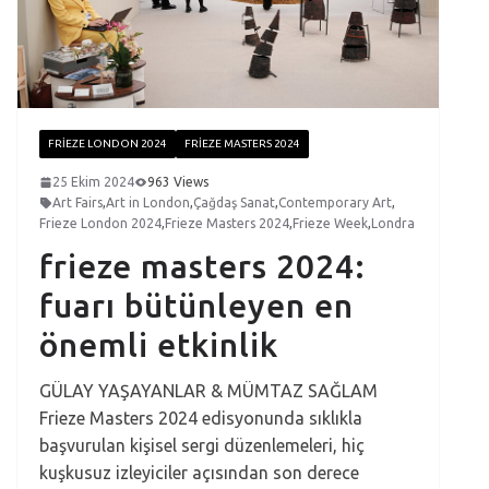
FRIEZE LONDON 2024
FRIEZE MASTERS 2024
25 Ekim 2024
963 Views
Art Fairs
,
Art in London
,
Çağdaş Sanat
,
Contemporary Art
,
Frieze London 2024
,
Frieze Masters 2024
,
Frieze Week
,
Londra
frieze masters 2024:
fuarı bütünleyen en
önemli etkinlik
GÜLAY YAŞAYANLAR & MÜMTAZ SAĞLAM
Frieze Masters 2024 edisyonunda sıklıkla
başvurulan kişisel sergi düzenlemeleri, hiç
kuşkusuz izleyiciler açısından son derece