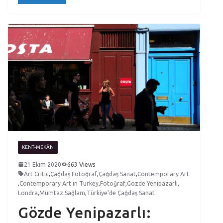
KENT-MEKÂN
21 Ekim 2020
663 Views
Art Critic
,
Çağdaş Fotoğraf
,
Çağdaş Sanat
,
Contemporary Art
,
Contemporary Art in Turkey
,
Fotoğraf
,
Gözde Yenipazarlı
,
Londra
,
Mümtaz Sağlam
,
Türkiye’de Çağdaş Sanat
Gözde Yenipazarlı: