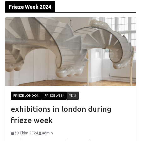
Frieze Week 2024
FRIEZE LONDON
FRIEZE WEEK
YENI
exhibitions in london during
frieze week
30 Ekim 2024
admin