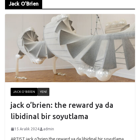
Jack O’Brien
JACK O'BRIEN
YENI
jack o’brien: the reward ya da
libidinal bir soyutlama
15 Aralık 2024
admin
ARTIST jack o’brien the reward ya da libidinal bir soyutlama