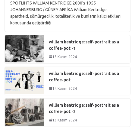
SPOTLIHTS WILLIAM KENTRIDGE 2000’s 1955
JOHANNESBURG / GÜNEY AFRİKA William Kentridge;
apartheid, sömürgecilik, totaliterlik ve bunların kalıcı etkileri
konusunda geliştirdiği
william kentridge: self-portrait as a
coffee-pot -1
15 Kasım 2024
william kentridge: self-portrait as a
coffee-pot
14 Kasım 2024
william kentridge: self-portrait as a
coffee-pot -2
13 Kasım 2024