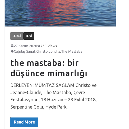
SERGI
YENI
27 Kasım 2020
759 Views
Çağdaş Sanat
,
Christo
,
Londra
,
The Mastaba
the mastaba: bir
düşünce mimarlığı
DERLEYEN: MÜMTAZ SAĞLAM Christo ve
Jeanne-Claude, The Mastaba, Çevre
Enstalasyonu, 18 Haziran – 23 Eylül 2018,
Serpentine Gölü, Hyde Park,
Read More