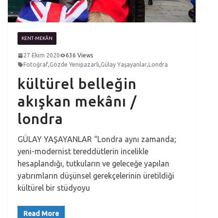
KENT-MEKÂN
27 Ekim 2020
636 Views
Fotoğraf
,
Gözde Yenipazarlı
,
Gülay Yaşayanlar
,
Londra
kültürel belleğin
akışkan mekânı /
londra
GÜLAY YAŞAYANLAR “Londra aynı zamanda;
yeni-modernist tereddütlerin incelikle
hesaplandığı, tutkuların ve geleceğe yapılan
yatırımların düşünsel gerekçelerinin üretildiği
kültürel bir stüdyoyu
Read More