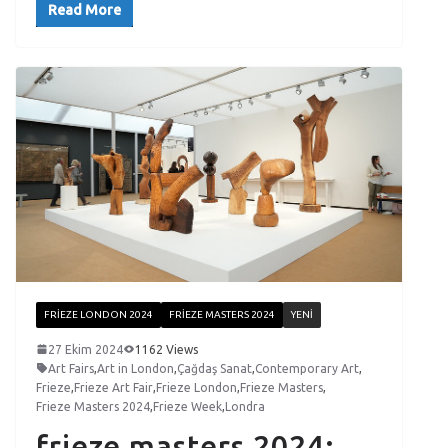
Read More
FRIEZE LONDON 2024
FRIEZE MASTERS 2024
YENI
27 Ekim 2024
1162 Views
Art Fairs
,
Art in London
,
Çağdaş Sanat
,
Contemporary Art
,
Frieze
,
Frieze Art Fair
,
Frieze London
,
Frieze Masters
,
Frieze Masters 2024
,
Frieze Week
,
Londra
frieze masters 2024: