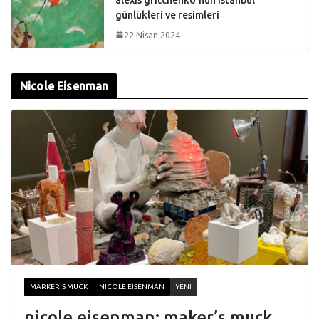
günlükleri ve resimleri
22 Nisan 2024
Nicole Eisenman
MARKER'S MUCK
NICOLE EISENMAN
YENI
nicole eisenman: maker’s muck