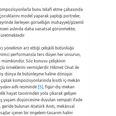
 kompozisyonlarla bunu telafi etme çabasında
ocuklarını model yaparak yaptığı portreler,
eyrinde ilerleyen görselliğin muhayyel/gizemli
mizansen aslında daha sanatsal görünmekte;
 üretmektedir.
 yönelimin arz ettiği çelişkili bütünlüğü
lenimci performansla ters düşen her unsurun,
sı mümkündür. Söz konusu çelişkinin
ü örneklerini vermişlerdir. Hikmet Onat ile
ış dünya ile bütünleşme haline dönüşür.
 çıplak kompozisyonlarında kısıtlı iç-mekân
ydanı
adlı resminde
[5]
, figür-dış-mekan
elik hayat tasvirinden yola çıkarak gelişen
ğdaş yaşam düşüncesine duyulan sempati ifade
e, geride bulunan Atatürk Anıtı, mekânsal
sajlar içeren bir imgelem-tasarım halini