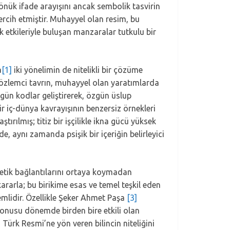
önük ifade arayışını ancak sembolik tasvirin
ercih etmiştir. Muhayyel olan resim, bu
k etkileriyle buluşan manzaralar tutkulu bir
a
[1]
iki yönelimin de nitelikli bir çözüme
 gözlemci tavrın, muhayyel olan yaratımlarda
özgün kodlar geliştirerek, özgün üslup
r iç-dünya kavrayışının benzersiz örnekleri
rılmış; titiz bir işçilikle ikna gücü yüksek
de, aynı zamanda psişik bir içeriğin belirleyici
enetik bağlantılarını ortaya koymadan
ararla; bu birikime esas ve temel teşkil eden
nemlidir. Özellikle Şeker Ahmet Paşa
[3]
 konusu dönemde birden bire etkili olan
, Türk Resmi’ne yön veren bilincin niteliğini