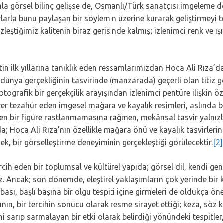
a görsel bilinç gelişse de, Osmanlı/Türk sanatçısı imgeleme d
ylarla bunu paylaşan bir söylemin üzerine kurarak geliştirmeyi t
tiğimiz kalitenin biraz gerisinde kalmış; izlenimci renk ve ışı
n ilk yıllarına tanıklık eden ressamlarımızdan Hoca Ali Rıza’d
ş-dünya gerçekliğinin tasvirinde (manzarada) geçerli olan titiz
otografik bir gerçekçilik arayışından izlenimci pentüre ilişkin 
er tezahür eden imgesel mağara ve kayalık resimleri, aslında bi
en bir figüre rastlanmamasına rağmen, mekânsal tasvir yalnızlaştı
ada; Hoca Ali Rıza’nın özellikle mağara önü ve kayalık tasvirlerin
k, bir görselleştirme deneyiminin gerçekleştiği görülecektir.
[2]
ercih eden bir toplumsal ve kültürel yapıda; görsel dil, kendi g
. Ancak; son dönemde, eleştirel yaklaşımların çok yerinde bir k
abası, başlı başına bir olgu tespiti içine girmeleri de oldukça ö
nın, bir tercihin sonucu olarak resme sirayet ettiği; keza, söz
ini sarıp sarmalayan bir etki olarak belirdiği yönündeki tespitler