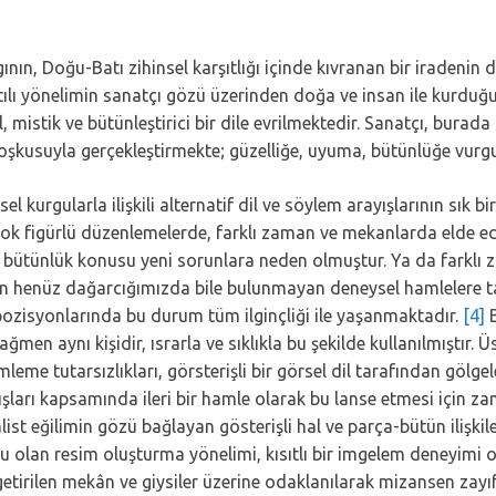
nın, Doğu-Batı zihinsel karşıtlığı içinde kıvranan bir iradenin d
tılı yönelimin sanatçı gözü üzerinden doğa ve insan ile kurduğu 
, mistik ve bütünleştirici bir dile evrilmektedir. Sanatçı, bu
 coşkusuyla gerçekleştirmekte; güzelliğe, uyuma, bütünlüğe vur
el kurgularla ilişkili alternatif dil ve söylem arayışlarının sık 
k figürlü düzenlemelerde, farklı zaman ve mekanlarda elde edi
l bütünlük konusu yeni sorunlara neden olmuştur. Ya da farklı
işkin henüz dağarcığımızda bile bulunmayan deneysel hamlelere
pozisyonlarında bu durum tüm ilginçliği ile yaşanmaktadır.
[4]
B
en aynı kişidir, ısrarla ve sıklıkla bu şekilde kullanılmıştır. Üs
leme tutarsızlıkları, görsterişli bir görsel dil tarafından gölge
şları kapsamında ileri bir hamle olarak bu lanse etmesi için zama
t eğilimin gözü bağlayan gösterişli hal ve parça-bütün ilişkileri
lan resim oluşturma yönelimi, kısıtlı bir imgelem deneyimi o
tirilen mekân ve giysiler üzerine odaklanılarak mizansen zayıf 