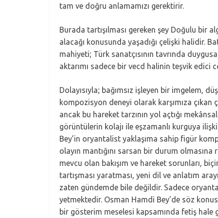
tam ve doğru anlamamızı gerektirir.
Burada tartışılması gereken şey Doğulu bir algı
alacağı konusunda yaşadığı çelişki halidir. Ba
mahiyeti; Türk sanatçısının tavrında duygusal
aktarımı sadece bir vecd halinin teşvik edici
Dolayısıyla; bağımsız işleyen bir imgelem, düşs
kompozisyon deneyi olarak karşımıza çıkan ço
ancak bu hareket tarzının yol açtığı mekânsa
görüntülerin kolajı ile eşzamanlı kurguya il
Bey’in oryantalist yaklaşıma sahip figür kom
olayın mantığını sarsan bir durum olmasına rağm
mevcu olan bakışım ve hareket sorunları, biçim
tartışması yaratması, yeni dil ve anlatım arayı
zaten gündemde bile değildir. Sadece oryantalis
yetmektedir. Osman Hamdi Bey’de söz konusu o
bir gösterim meselesi kapsamında fetiş hale ge