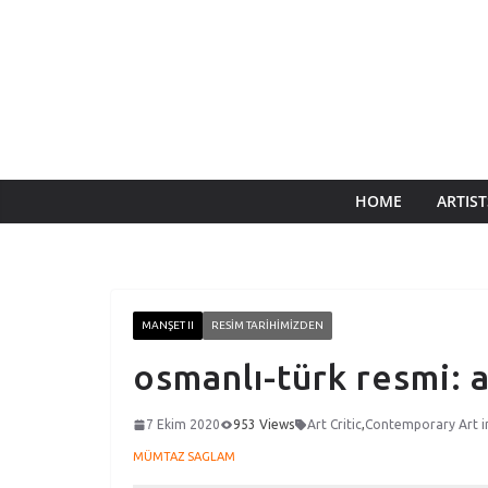
HOME
ARTIST
MANŞET II
RESIM TARIHIMIZDEN
osmanlı-türk resmi: 
7 Ekim 2020
953 Views
Art Critic
,
Contemporary Art i
MÜMTAZ SAGLAM