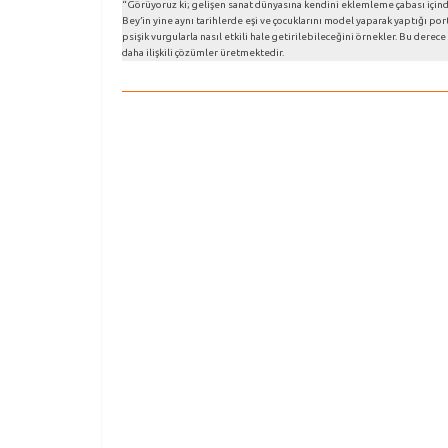
“Görüyoruz ki; gelişen sanat dünyasına kendini eklemleme çabası içi
Bey’in yine aynı tarihlerde eşi ve çocuklarını model yaparak yaptığı por
psişik vurgularla nasıl etkili hale getirilebileceğini örnekler. Bu d
daha ilişkili çözümler üretmektedir.