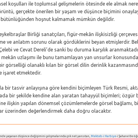
ihsel koşulları ile toplumsal gelişmelerin ötesinde ele almak
üntü, gerçekte önerilen bir yaşam ve düşünce biçimini onaylaya
umlu bütünlüğünden hoşnut kalmamak mümkün değildir.
eltıraşlar Birliği sanatçıları, figür-mekân ilişkisizliği çerçeves
leme ve anlatım sorunu olarak gördüklerini beyan etmişlerdir. B
Çelebi ve Cevat Dereli’de sanki bu duruma karşılık aranmaktadır
 mekân uzlaşımı ile bunu tamamlayan yan unsurlar konusunda ta
ir görselliği olanaklı kılan bir görsel dilin derinlik kazanmasın
e işaret etmektedir.
da bir tasvir anlayışına göre kendini biçimleyen Türk Resmi, akta
ada bir şekilde kendine alan yaratan tahayyül biçimleri; özgür 
e ilişkin yapılan dönemsel çözümlemelerde görsel bağlamı, bir
lar üzerinden değerlendirmek daha doğru olacaktır.
inde yaşanan düşünce değişimini çalışmalarında çok net yansıtan,
Mekteb-i Harbiye
-i Şahane’de öğ