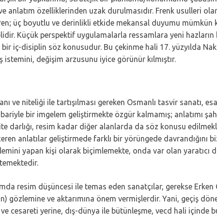
l ve anlatım özelliklerinden uzak durulmasıdır. Frenk usulleri olar
ren; üç boyutlu ve derinlikli etkide mekansal duyumu mümkün kı
idir. Küçük perspektif uygulamalarla ressamlara yeni hazların 
bir iç-disiplin söz konusudur. Bu çekinme hali 17. yüzyılda Nakş
ş istemini, değişim arzusunu iyice görünür kılmıştır.
alanı ve niteliği ile tartışılması gereken Osmanlı tasvir sanatı, 
itibariyle bir imgelem geliştirmekte özgür kalmamış; anlatımı şah
ite darlığı, resim kadar diğer alanlarda da söz konusu edilmek
er içeren anlatılar geliştirmede farklı bir yörüngede davrandığını
işlemini yapan kişi olarak biçimlemekte, onda var olan yaratıcı 
temektedir.
da resim düşüncesi ile temas eden sanatçılar, gerekse Erken 
) gözlemine ve aktarımına önem vermişlerdir. Yani, geçiş dönemi
esareti yerine, dış-dünya ile bütünleşme, vecd hali içinde bu i