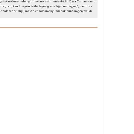
aşırıya kaçan denemeler yapmaktan çekinmemektedir. Oysa Osman Hamdi
 ifade gücü, kendi seyrinde ilerleyen görselliğin muhayyel/gizemli ve
k ise anlam derinliği, mekân ve zaman duyumu bakımından gerçeklikle