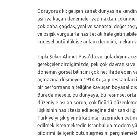
Görüyoruz ki; gelişen sanat dünyasına kendin
aşırıya kaçan denemeler yapmaktan çekinmemek
çok daha çağdaş, yeni ve sanatsal değer taşıya
ve psişik vurgularla nasıl etkili hale getiril
imgesel bütünlük ise anlam derinliği, mekân 
Tıpkı Şeker Ahmet Paşa’da vurguladığımız üzer
gerekçelendirdiğimizde, pek çok davranışı ve 
dönemin görsel bilincini çok net ifade eden 
açmazına düşmeyen 1914 Kuşağı ressamları ise 
bir performans niteliğine kavuşan boyasal dı
Burada mesele, bu dünyaya, bu resimsel ortam
düzeniyle aşılan sorun, çok figürlü düzenlem
ilişkisinin nasıl tesis edileceğine dair sanki
Türkiye’yi şık giyimli kadınlar üzerinden be
edilmek istenmektedir. İstanbul’un modern yüz
bildirimi ile içerik bütünleşmesini perçinleme