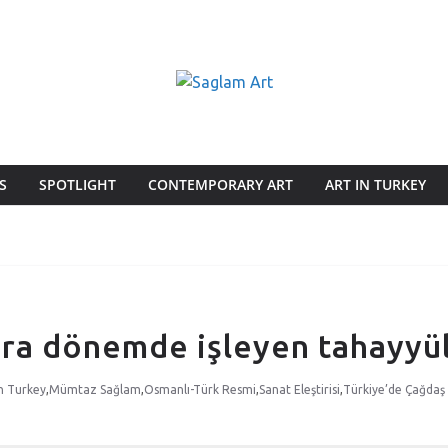
S
SPOTLIGHT
CONTEMPORARY ART
ART IN TURKEY
ara dönemde işleyen tahayyülü
n Turkey
,
Mümtaz Sağlam
,
Osmanlı-Türk Resmi
,
Sanat Eleştirisi
,
Türkiye’de Çağdaş