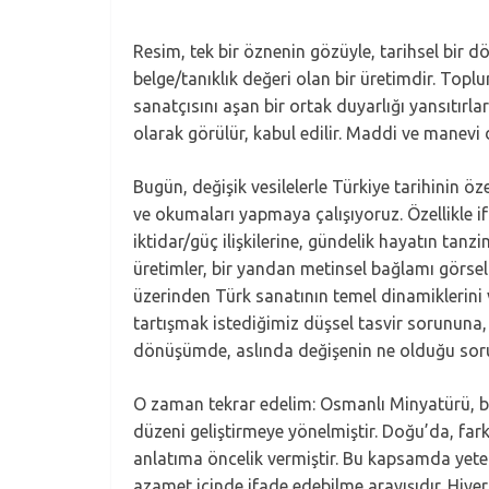
Resim, tek bir öznenin gözüyle, tarihsel bir d
belge/tanıklık değeri olan bir üretimdir. Topl
sanatçısını aşan bir ortak duyarlığı yansıtırlar
olarak görülür, kabul edilir. Maddi ve manevi 
Bugün, değişik vesilelerle Türkiye tarihinin ö
ve okumaları yapmaya çalışıyoruz. Özellikle if
iktidar/güç ilişkilerine, gündelik hayatın tanz
üretimler, bir yandan metinsel bağlamı görselle
üzerinden Türk sanatının temel dinamiklerini 
tartışmak istediğimiz düşsel tasvir sorununa, 
dönüşümde, aslında değişenin ne olduğu soru
O zaman tekrar edelim: Osmanlı Minyatürü, bel
düzeni geliştirmeye yönelmiştir. Doğu’da, far
anlatıma öncelik vermiştir. Bu kapsamda yeteri
azamet içinde ifade edebilme arayışıdır. Hiye