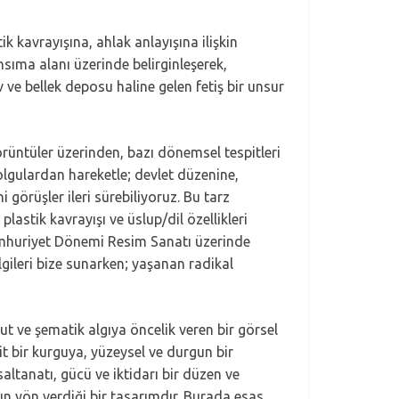
k kavrayışına, ahlak anlayışına ilişkin
nsıma alanı üzerinde belirginleşerek,
iv ve bellek deposu haline gelen fetiş bir unsur
görüntüler üzerinden, bazı dönemsel tespitleri
 olgulardan hareketle; devlet düzenine,
 görüşler ileri sürebiliyoruz. Bu tarz
lastik kavrayışı ve üslup/dil özellikleri
Cumhuriyet Dönemi Resim Sanatı üzerinde
lgileri bize sunarken; yaşanan radikal
t ve şematik algıya öncelik veren bir görsel
t bir kurguya, yüzeysel ve durgun bir
altanatı, gücü ve iktidarı bir düzen ve
ın yön verdiği bir tasarımdır. Burada esas