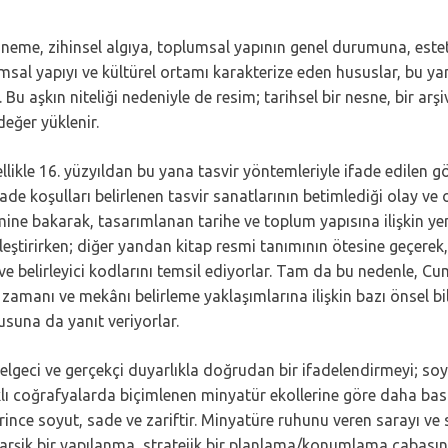
öneme, zihinsel algıya, toplumsal yapının genel durumuna, esteti
umsal yapıyı ve kültürel ortamı karakterize eden hususlar, bu ya
. Bu aşkın niteliği nedeniyle de resim; tarihsel bir nesne, bir arş
değer yüklenir.
zellikle 16. yüzyıldan bu yana tasvir yöntemleriyle ifade edilen 
ade koşulları belirlenen tasvir sanatlarının betimlediği olay ve
imine bakarak, tasarımlanan tarihe ve toplum yapısına ilişkin yeni
ştirirken; diğer yandan kitap resmi tanımının ötesine geçerek, p
ve belirleyici kodlarını temsil ediyorlar. Tam da bu nedenle, 
zamanı ve mekânı belirleme yaklaşımlarına ilişkin bazı önsel bi
suna da yanıt veriyorlar.
geci ve gerçekçi duyarlıkla doğrudan bir ifadelendirmeyi; soyu
klı coğrafyalarda biçimlenen minyatür ekollerine göre daha basi
nce soyut, sade ve zariftir. Minyatüre ruhunu veren sarayı ve s
rarşik bir yapılanma, stratejik bir planlama/konumlama çabasın