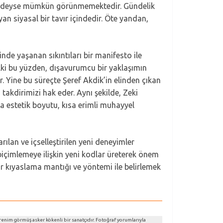
 neredeyse mümkün görünmemektedir. Gündelik
n siyasal bir tavır içindedir. Öte yandan,
inde yaşanan sıkıntıları bir manifesto ile
elki bu yüzden, dışavurumcu bir yaklaşımın
. Yine bu süreçte Şeref Akdik’in elinden çıkan
kdirimizi hak eder. Aynı şekilde, Zeki
da estetik boyutu, kısa erimli muhayyel
rılan ve içselleştirilen yeni deneyimler
biçimlemeye ilişkin yeni kodlar üreterek önem
 kıyaslama mantığı ve yöntemi ile belirlemek
renim görmüş asker kökenli bir sanatçıdır. Fotoğraf yorumlarıyla