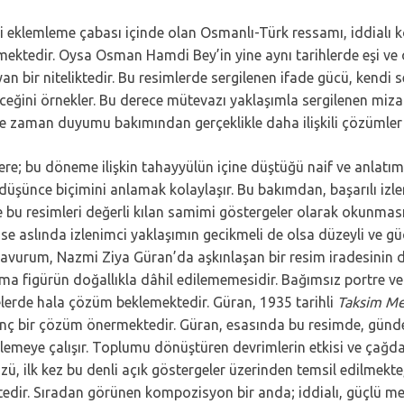
i eklemleme çabası içinde olan Osmanlı-Türk ressamı, iddialı
tedir. Oysa Osman Hamdi Bey’in yine aynı tarihlerde eşi ve ç
n bir niteliktedir. Bu resimlerde sergilenen ifade gücü, kendi s
ebileceğini örnekler. Bu derece mütevazı yaklaşımla sergilenen 
ve zaman duyumu bakımından gerçeklikle daha ilişkili çözümler
e; bu döneme ilişkin tahayyülün içine düştüğü naif ve anlatımcı
düşünce biçimini anlamak kolaylaşır. Bu bakımdan, başarılı iz
ve bu resimleri değerli kılan samimi göstergeler olarak okunma
aslında izlenimci yaklaşımın gecikmeli de olsa düzeyli ve güçl
şavurum, Nazmi Ziya Güran’da aşkınlaşan bir resim iradesinin d
a figürün doğallıkla dâhil edilememesidir. Bağımsız portre ve
elerde hala çözüm beklemektedir. Güran, 1935 tarihli
Taksim Me
 ilginç bir çözüm önermektedir. Güran, esasında bu resimde, günd
timlemeye çalışır. Toplumu dönüştüren devrimlerin etkisi ve ça
ü, ilk kez bu denli açık göstergeler üzerinden temsil edilmekt
ktedir. Sıradan görünen kompozisyon bir anda; iddialı, güçlü me