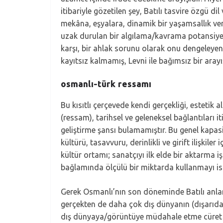
itibariyle gözetilen şey, Batılı tasvire özgü di
mekâna, eşyalara, dinamik bir yaşamsallık ve
uzak durulan bir algılama/kavrama potansiyel
karşı, bir ahlak sorunu olarak onu dengeleyen 
kayıtsız kalmamış, Levni ile bağımsız bir arayı
osmanlı-türk ressamı
Bu kısıtlı çerçevede kendi gerçekliği, estetik 
(ressam), tarihsel ve geleneksel bağlantıları 
geliştirme şansı bulamamıştır. Bu genel kapas
kültürü, tasavvuru, derinlikli ve girift ilişkil
kültür ortamı; sanatçıyı ilk elde bir aktarma 
bağlamında ölçülü bir miktarda kullanmayı is
Gerek Osmanlı’nın son döneminde Batılı anlam
gerçekten de daha çok dış dünyanın (dışarıdan
dış dünyaya/görüntüye müdahale etme cüret ve c