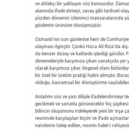
ve ahlakçı bir yaklaşım söz konusudur. Zamanl
alanında ifade etmeyi, savaş gibi tarihsel ola
yüzden dönemin izlenimci manzaralarında yüzleş
gözlemin ürününe dönüşmüştür.
Osmanlı’nın son günlerine hem de Cumhuriyeti
ulaşması ilginçtir. Çünkü Hoca Ali Rıza’da dı
da benzer düzey ve kalitede işlediği görülür. F
denemeleriyle karşımıza çıkan sanatçıda yer y
olarak karşımıza çıkar. İmgesel olanı bütünley
bir özel bir üretim pratiği halini almıştır. Bur
olduğu, kavramsal bir dönüştürme sayılabilece
Anlatımı söz ve yazı diliyle ifadelendirmeyi t
gecikmeli ve sorunlu görünecektir hiç şüphesiz
bilincin oluşumunu irdeleyerek yeni bir inşa ç
resminde karşılaşılan biçim ve ifade açmazları
naivitenin talep edilen, resmin halet-i ruhiyes