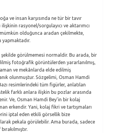
oğa ve insan karşısında ne tür bir tavır
ilişkinin rasyonel/sorgulayıcı ve aktarımcı
rada mümkün olduğunca aradan çekilmekte,
gu yapmaktadır.
bir şekilde görülmemesi normaldir. Bu arada, bir
lmiş fotoğrafik görüntülerden yararlanılmış,
 zaman ve mekânlarda elde edilmiş
 tanık olunmuştur. Sözgelimi, Osman Hamdi
azı resimlerindeki tüm figürler, anlatılan
telik farklı anlara ilişkin bu pozlar arasında
lenir. Ve, Osman Hamdi Bey’in bir kolaj
n erkendir. Yani, kolaj fikri ve tartışmaları
ni iptal eden etkili görsellik bize
larak pekala görülebilir. Ama burada, sadece
bırakılmıştır.