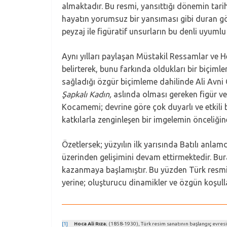
almaktadır. Bu resmi, yansıttığı dönemin tar
hayatın yorumsuz bir yansıması gibi duran gör
peyzaj ile figüratif unsurların bu denli uy
Aynı yılları paylaşan Müstakil Ressamlar ve Heyk
belirterek, bunu farkında oldukları bir biçim
sağladığı özgür biçimleme dahilinde Ali Avni 
Şapkalı Kadın,
aslında olması gereken figür ve
Kocamemi; devrine göre çok duyarlı ve etkili b
katkılarla zenginleşen bir imgelemin önceliğin
Özetlersek; yüzyılın ilk yarısında Batılı anlam
üzerinden gelişimini devam ettirmektedir. Bur
kazanmaya başlamıştır. Bu yüzden Türk resmin
yerine; oluşturucu dinamikler ve özgün koşul
[1]
Hoca Ali Rıza
; (1858-1930), Türk resim sanatının başlangıç evres