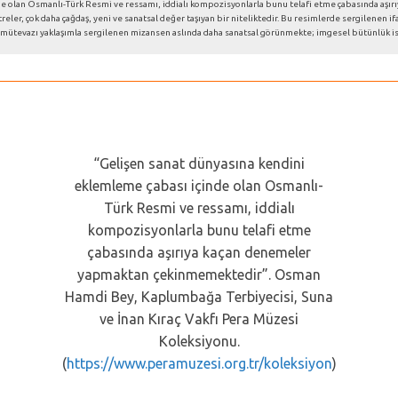
nde olan Osmanlı-Türk Resmi ve ressamı, iddialı kompozisyonlarla bunu telafi etme çabasında 
treler, çok daha çağdaş, yeni ve sanatsal değer taşıyan bir niteliktedir. Bu resimlerde sergilenen
erece mütevazı yaklaşımla sergilenen mizansen aslında daha sanatsal görünmekte; imgesel bütünlü
“Gelişen sanat dünyasına kendini
eklemleme çabası içinde olan Osmanlı-
Türk Resmi ve ressamı, iddialı
kompozisyonlarla bunu telafi etme
çabasında aşırıya kaçan denemeler
yapmaktan çekinmemektedir”. Osman
Hamdi Bey, Kaplumbağa Terbiyecisi, Suna
ve İnan Kıraç Vakfı Pera Müzesi
Koleksiyonu.
(
https://www.peramuzesi.org.tr/koleksiyon
)