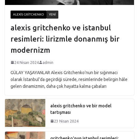
ALEXIS GRITCHENKO
YENI
alexis gritchenko ve istanbul
resimleri: lirizmle donanmış bir
modernizm
24 Nisan 2024
admin
GÜLAY YAŞAYANLAR Alexis Gritchenko’nun bir sığınmacı
olarak İstanbul’da geçirdiği sürede, resimlerinde belirgin hâle
gelen dinamizmin, daha çok hayatta kalma çabaları
alexis gritchenko ve bir model
tartışması
23 Nisan 2024
gritchenko’nun istanbul resimleri: