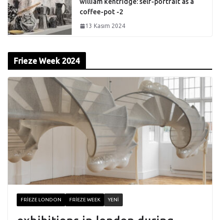
william kentridge: self-portrait as a
coffee-pot -2
13 Kasım 2024
Frieze Week 2024
FRIEZE LONDON
FRIEZE WEEK
YENI