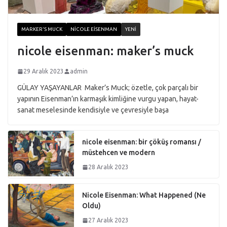
MARKER'S MUCK
NICOLE EISENMAN
YENI
nicole eisenman: maker’s muck
29 Aralık 2023
admin
GÜLAY YAŞAYANLAR Maker’s Muck; özetle, çok parçalı bir
yapının Eisenman’ın karmaşık kimliğine vurgu yapan, hayat-
sanat meselesinde kendisiyle ve çevresiyle başa
nicole eisenman: bir çöküş romansı /
müstehcen ve modern
28 Aralık 2023
Nicole Eisenman: What Happened (Ne
Oldu)
27 Aralık 2023