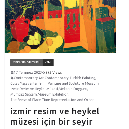
MEKÂNIN DUYGUSU
YENI
17 Temmuz 2023
973 Views
Contemporary Art
,
Contemporary Turkish Painting
,
Gülay Yaşayanlar
,
İzmir Painting and Sculpture Museum
,
İzmir Resim ve Heykel Müzesi
,
Mekanın Duygusu
,
Mümtaz Sağlam
,
Museum Exhibition
,
The Sense of Place Time Representation and Order
izmir resim ve heykel
müzesi için bir seyir