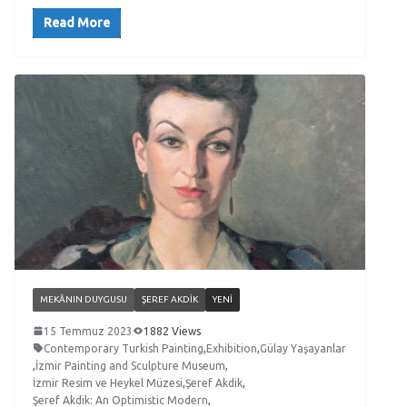
Read More
MEKÂNIN DUYGUSU
ŞEREF AKDIK
YENI
15 Temmuz 2023
1882 Views
Contemporary Turkish Painting
,
Exhibition
,
Gülay Yaşayanlar
,
İzmir Painting and Sculpture Museum
,
İzmir Resim ve Heykel Müzesi
,
Şeref Akdik
,
Şeref Akdik: An Optimistic Modern
,