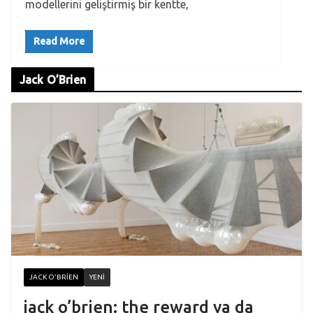
modellerini geliştirmiş bir kentte,
Read More
Jack O’Brien
JACK O'BRIEN
YENI
jack o’brien: the reward ya da