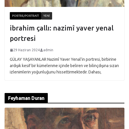
PORTRE/PORTRAIT
YENI
ibrahim çallı: nazimî yaver yenal
portresi
29 Haziran 2024
admin
GÜLAY YAŞAYANLAR Nazimî Yaver Yenal’in portresi, birbirine
ardışık kesif bir kümelenme içinde beliren ve bilinçdışına sızan
izlenimlerin yoğunluğunu hissettirmektedir. Dahası,
Feyhaman Duran