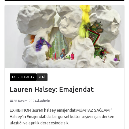
LAUREN HALSEY
YENI
Lauren Halsey: Emajendat
28 Kasım 2024
admin
EXHIBITION lauren halsey emajendat MÜMTAZ SAĞLAM “
Halsey’in Emajendat’da, bir görsel kültür arşivi inşa ederken
ulaştığı ve aşırılık derecesinde sık