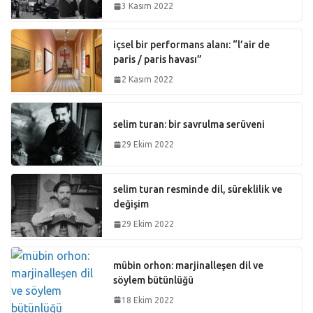
3 Kasım 2022
içsel bir performans alanı: “l’air de
paris / paris havası”
2 Kasım 2022
selim turan: bir savrulma serüveni
29 Ekim 2022
selim turan resminde dil, süreklilik ve
değişim
29 Ekim 2022
mübin orhon: marjinalleşen dil ve
söylem bütünlüğü
18 Ekim 2022