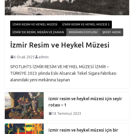
İZMIR RESIM VE HEYKEL MÜZESI
İZMIR RESIM VE HEYKEL MÜZESI 2
İZMIR'DE RESIM, MEKÂN VE ZAMAN
MEKÂNIN DUYGUSU
ŞEREF AKDIK
İzmir Resim ve Heykel Müzesi
6 Ocak 2025
admin
SPOTLIHTS İZMİR RESİM VE HEYKEL MÜZESİ İZMİR –
TÜRKİYE 2023 yılında Eski Alsancak Tekel Sigara Fabrikası
alanındaki yeni mekânına taşınan
izmir resim ve heykel müzesi için seyir
rotası – 1
18 Temmuz 2023
izmir resim ve heykel müzesi için bir