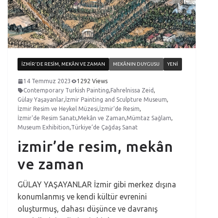
İZMIR'DE RESIM, MEKÂN VE ZAMAN
MEKÂNIN DUYGUSU
YENI
14 Temmuz 2023
1292 Views
Contemporary Turkish Painting
,
Fahrelnissa Zeid
,
Gülay Yaşayanlar
,
İzmir Painting and Sculpture Museum
,
İzmir Resim ve Heykel Müzesi
,
İzmir'de Resim
,
İzmir'de Resim Sanatı
,
Mekân ve Zaman
,
Mümtaz Sağlam
,
Museum Exhibition
,
Türkiye’de Çağdaş Sanat
izmir’de resim, mekân
ve zaman
GÜLAY YAŞAYANLAR İzmir gibi merkez dışına
konumlanmış ve kendi kültür evrenini
oluşturmuş, dahası düşünce ve davranış