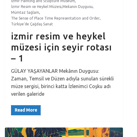
İzmir Painting and Sculpture Museum
,
İzmir Resim ve Heykel Müzesi
,
Mekanın Duygusu
,
Mümtaz Sağlam
,
The Sense of Place Time Representation and Order
,
Türkiye’de Çağdaş Sanat
izmir resim ve heykel
müzesi için seyir rotası
– 1
GÜLAY YAŞAYANLAR Mekânın Duygusu:
Zaman, Temsil ve Düzen adıyla sunulan sürekli
müze sergisi, birinci katta İzlenimci Coşku adı
verilen galeride
Read More