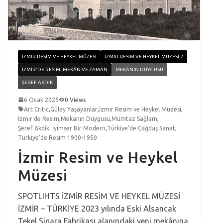
İZMIR RESIM VE HEYKEL MÜZESI
İZMIR RESIM VE HEYKEL MÜZESI 2
İZMIR'DE RESIM, MEKÂN VE ZAMAN
MEKÂNIN DUYGUSU
ŞEREF AKDIK
6 Ocak 2025
0 Views
Art Critic
,
Gülay Yaşayanlar
,
İzmir Resim ve Heykel Müzesi
,
İzmir'de Resim
,
Mekanın Duygusu
,
Mümtaz Sağlam
,
Şeref Akdik: İyimser Bir Modern
,
Türkiye’de Çağdaş Sanat
,
Türkiye'de Resim 1900-1950
İzmir Resim ve Heykel
Müzesi
SPOTLIHTS İZMİR RESİM VE HEYKEL MÜZESİ
İZMİR – TÜRKİYE 2023 yılında Eski Alsancak
Tekel Sigara Fabrikası alanındaki yeni mekânına