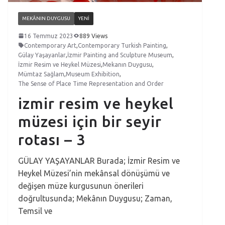
MEKÂNIN DUYGUSU
YENI
16 Temmuz 2023
889 Views
Contemporary Art
,
Contemporary Turkish Painting
,
Gülay Yaşayanlar
,
İzmir Painting and Sculpture Museum
,
İzmir Resim ve Heykel Müzesi
,
Mekanın Duygusu
,
Mümtaz Sağlam
,
Museum Exhibition
,
The Sense of Place Time Representation and Order
izmir resim ve heykel
müzesi için bir seyir
rotası – 3
GÜLAY YAŞAYANLAR Burada; İzmir Resim ve
Heykel Müzesi’nin mekânsal dönüşümü ve
değişen müze kurgusunun önerileri
doğrultusunda; Mekânın Duygusu; Zaman,
Temsil ve