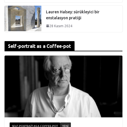
Lauren Halsey: sürükleyici bir
enstalasyon pratiği
28 Kasım 2024
Self-portrait as a Coffee-pot
SELF-PORTRAIT AS A COFFEE-POT
YENI