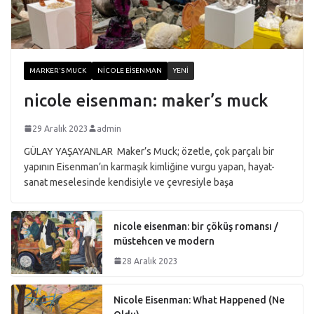
MARKER'S MUCK
NICOLE EISENMAN
YENI
nicole eisenman: maker’s muck
29 Aralık 2023
admin
GÜLAY YAŞAYANLAR Maker’s Muck; özetle, çok parçalı bir
yapının Eisenman’ın karmaşık kimliğine vurgu yapan, hayat-
sanat meselesinde kendisiyle ve çevresiyle başa
nicole eisenman: bir çöküş romansı /
müstehcen ve modern
28 Aralık 2023
Nicole Eisenman: What Happened (Ne