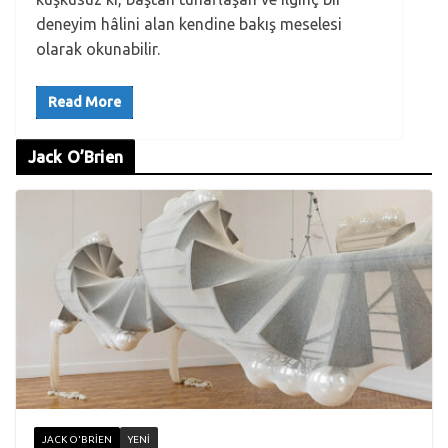
deneyim hâlini alan kendine bakış meselesi
olarak okunabilir.
Read More
Jack O’Brien
JACK O'BRIEN
YENI