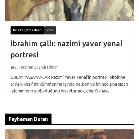
PORTRE/PORTRAIT
YENI
ibrahim çallı: nazimî yaver yenal
portresi
29 Haziran 2024
admin
GÜLAY YAŞAYANLAR Nazimî Yaver Yenal’in portresi, birbirine
ardışık kesif bir kümelenme içinde beliren ve bilinçdışına sızan
izlenimlerin yoğunluğunu hissettirmektedir. Dahası,
Feyhaman Duran