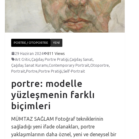
PORTRE / OTOPORTRE
YENI
29 Haziran 2024
811 Views
Art Critic
,
Çağdaş Portre Pratiği
,
Çağdaş Sanat
,
Çağdaş Sanat Kuramı
,
Contemporary Portrait
,
Otoportre
,
Portrait
,
Portre
,
Portre Pratiği
,
Self-Portrait
portre: modelle
yüzleşmenin farklı
biçimleri
MÜMTAZ SAĞLAM Fotoğraf tekniklerinin
sağladığı yeni ifade olanakları, portre
yaklaşımlarının daha öznel, yeni ve deneysel bir