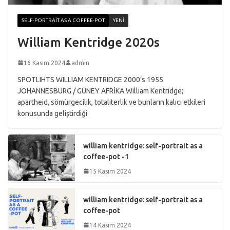
SELF-PORTRAIT AS A COFFEE-POT
YENI
William Kentridge 2020s
16 Kasım 2024
admin
SPOTLIHTS WILLIAM KENTRIDGE 2000’s 1955
JOHANNESBURG / GÜNEY AFRİKA William Kentridge;
apartheid, sömürgecilik, totaliterlik ve bunların kalıcı etkileri
konusunda geliştirdiği
william kentridge: self-portrait as a
coffee-pot -1
15 Kasım 2024
william kentridge: self-portrait as a
coffee-pot
14 Kasım 2024