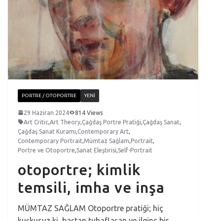
PORTRE / OTOPORTRE
YENI
29 Haziran 2024
814 Views
Art Critic
,
Art Theory
,
Çağdaş Portre Pratiği
,
Çağdaş Sanat
,
Çağdaş Sanat Kuramı
,
Contemporary Art
,
Contemporary Portrait
,
Mümtaz Sağlam
,
Portrait
,
Portre ve Otoportre
,
Sanat Eleştirisi
,
Self-Portrait
otoportre; kimlik
temsili, imha ve inşa
MÜMTAZ SAĞLAM Otoportre pratiği; hiç
kuşkusuz ki, baştan tuhaflaşan ve ilginç bir