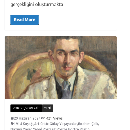
gerçekliğini oluşturmakta
Read More
PORTRE/PORTRAIT
YENI
29 Haziran 2024
1421 Views
1914 Kuşağı
,
Art Critic
,
Gülay Yaşayanlar
,
İbrahim Çallı
,
Nazimî Yaver Yenal
,
Portrait
,
Portre
,
Portre Pratiği
,