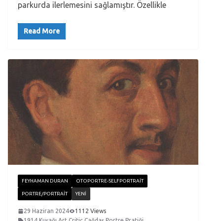
parkurda ilerlemesini sağlamıştır. Özellikle
Read More
FEYHAMAN DURAN
OTOPORTRE-SELFPORTRAIT
PORTRE/PORTRAIT
YENI
29 Haziran 2024
1112 Views
1914 Kuşağı
,
Art Critic
,
Çağdaş Portre Pratiği
,