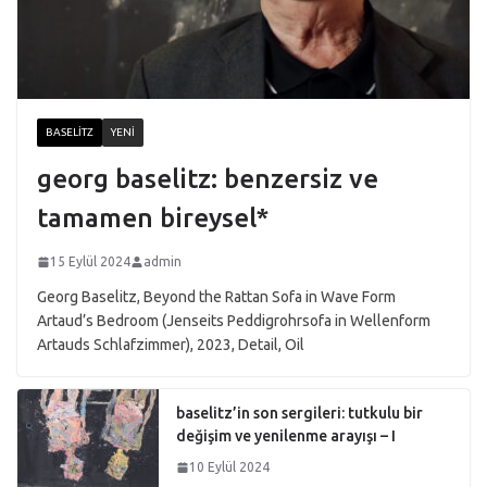
BASELITZ
YENI
georg baselitz: benzersiz ve
tamamen bireysel*
15 Eylül 2024
admin
Georg Baselitz, Beyond the Rattan Sofa in Wave Form
Artaud’s Bedroom (Jenseits Peddigrohrsofa in Wellenform
Artauds Schlafzimmer), 2023, Detail, Oil
baselitz’in son sergileri: tutkulu bir
değişim ve yenilenme arayışı – I
10 Eylül 2024