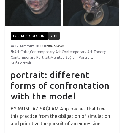
PORTRE / OTOPORTRE
YENI
22 Temmuz 2024
986 Views
Art Critic
,
Contemporary Art
,
Contemporary Art Theory
,
Contemporary Portrait
,
Mümtaz Sağlam
,
Portrait
,
Self-Portrait
portrait: different
forms of confrontation
with the model
BY MÜMTAZ SAĞLAM Approaches that free
this practice from the obligation of simulation
and prioritize the pursuit of an expression