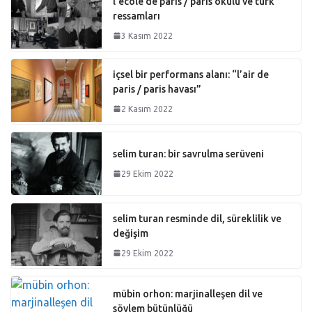
l’école de paris / paris okulu ve türk
ressamları
3 Kasım 2022
içsel bir performans alanı: “l’air de
paris / paris havası”
2 Kasım 2022
selim turan: bir savrulma serüveni
29 Ekim 2022
selim turan resminde dil, süreklilik ve
değişim
29 Ekim 2022
mübin orhon: marjinalleşen dil ve
söylem bütünlüğü