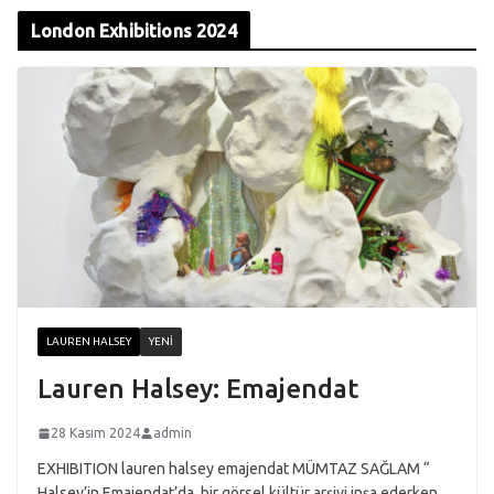
London Exhibitions 2024
LAUREN HALSEY
YENI
Lauren Halsey: Emajendat
28 Kasım 2024
admin
EXHIBITION lauren halsey emajendat MÜMTAZ SAĞLAM “
Halsey’in Emajendat’da, bir görsel kültür arşivi inşa ederken