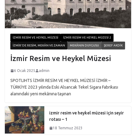
İZMIR RESIM VE HEYKEL MÜZESI
İZMIR RESIM VE HEYKEL MÜZESI 2
İZMIR'DE RESIM, MEKÂN VE ZAMAN
MEKÂNIN DUYGUSU
ŞEREF AKDIK
İzmir Resim ve Heykel Müzesi
6 Ocak 2025
admin
SPOTLIHTS İZMİR RESİM VE HEYKEL MÜZESİ İZMİR –
TÜRKİYE 2023 yılında Eski Alsancak Tekel Sigara Fabrikası
alanındaki yeni mekânına taşınan
izmir resim ve heykel müzesi için seyir
rotası – 1
18 Temmuz 2023