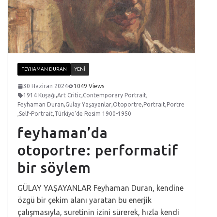
FEYHAMAN DURAN
YENI
30 Haziran 2024
1049 Views
1914 Kuşağı
,
Art Critic
,
Contemporary Portrait
,
Feyhaman Duran
,
Gülay Yaşayanlar
,
Otoportre
,
Portrait
,
Portre
,
Self-Portrait
,
Türkiye'de Resim 1900-1950
feyhaman’da
otoportre: performatif
bir söylem
GÜLAY YAŞAYANLAR Feyhaman Duran, kendine
özgü bir çekim alanı yaratan bu enerjik
çalışmasıyla, suretinin izini sürerek, hızla kendi