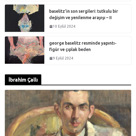
baselitz’in son sergileri: tutkulu bir
değişim ve yenilenme arayışı – II
10 Eylül 2024
george baselitz resminde yapıntı-
figür ve çıplak beden
9 Eylül 2024
İbrahim Çallı