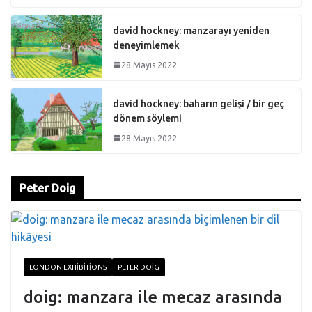
david hockney: manzarayı yeniden
deneyimlemek
28 Mayıs 2022
david hockney: baharın gelişi / bir geç
dönem söylemi
28 Mayıs 2022
Peter Doig
LONDON EXHIBITIONS
PETER DOIG
doig: manzara ile mecaz arasında