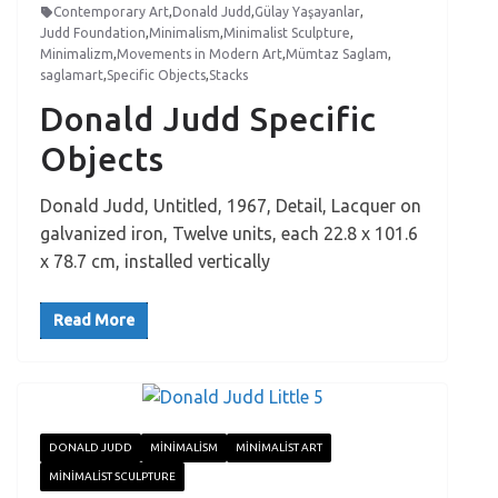
Contemporary Art
,
Donald Judd
,
Gülay Yaşayanlar
,
Judd Foundation
,
Minimalism
,
Minimalist Sculpture
,
Minimalizm
,
Movements in Modern Art
,
Mümtaz Saglam
,
saglamart
,
Specific Objects
,
Stacks
Donald Judd Specific
Objects
Donald Judd, Untitled, 1967, Detail, Lacquer on
galvanized iron, Twelve units, each 22.8 x 101.6
x 78.7 cm, installed vertically
Read More
DONALD JUDD
MINIMALISM
MINIMALIST ART
MINIMALIST SCULPTURE