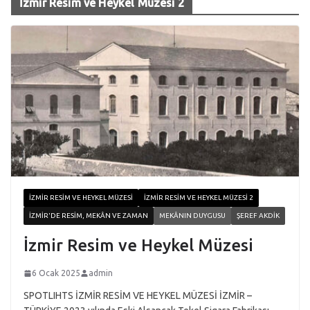
İzmir Resim ve Heykel Müzesi 2
İZMIR RESIM VE HEYKEL MÜZESI
İZMIR RESIM VE HEYKEL MÜZESI 2
İZMIR'DE RESIM, MEKÂN VE ZAMAN
MEKÂNIN DUYGUSU
ŞEREF AKDIK
İzmir Resim ve Heykel Müzesi
6 Ocak 2025
admin
SPOTLIHTS İZMİR RESİM VE HEYKEL MÜZESİ İZMİR –