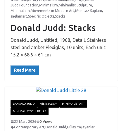
Judd Foundation
,
Minimalism
,
Minimalist Sculpture
,
Minimalizm
,
Movements in Modern Art
,
Mümtaz Saglam
,
saglamart
,
Specific Objects
,
Stacks
Donald Judd: Stacks
Donald Judd, Untitled, 1968, Detail, Stainless
steel and amber Plexiglas, 10 units, Each unit:
15.2 × 68.6 × 61 cm
Read More
DONALD JUDD
MINIMALISM
MINIMALIST ART
MINIMALIST SCULPTURE
23 Mart 2026
0 Views
Contemporary Art
,
Donald Judd
,
Gülay Yaşayanlar
,