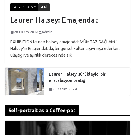
LAUREN HALSEY
YENI
Lauren Halsey: Emajendat
28 Kasım 2024
admin
EXHIBITION lauren halsey emajendat MÜMTAZ SAĞLAM “
Halsey’in Emajendat’da, bir görsel kültür arşivi inşa ederken
ulaştığı ve aşırılık derecesinde sık
Lauren Halsey: sürükleyici bir
enstalasyon pratiği
28 Kasım 2024
Self-portrait as a Coffee-pot