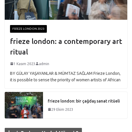
FRIEZE LONDON 2023
frieze london: a contemporary art
ritual
1 Kasım 2023
admin
BY GÜLAY YAŞAYANLAR & MÜMTAZ SAĞLAM Frieze London,
it is possible to sense the priority of women artists of African
frieze london: bir çağdaş sanat ritüeli
29 Ekim 2023