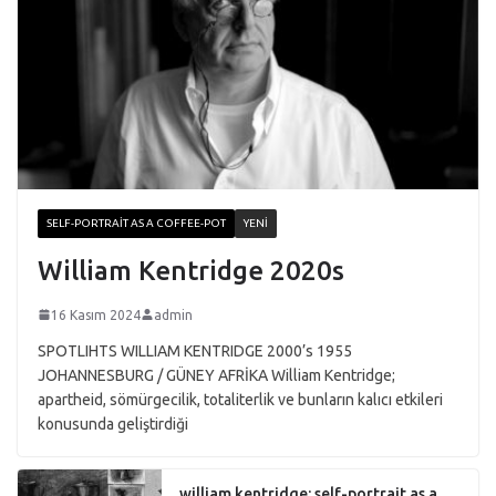
SELF-PORTRAIT AS A COFFEE-POT
YENI
William Kentridge 2020s
16 Kasım 2024
admin
SPOTLIHTS WILLIAM KENTRIDGE 2000’s 1955
JOHANNESBURG / GÜNEY AFRİKA William Kentridge;
apartheid, sömürgecilik, totaliterlik ve bunların kalıcı etkileri
konusunda geliştirdiği
william kentridge: self-portrait as a