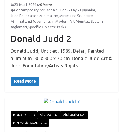
23 Mart 2026
0 Views
Contemporary Art
,
Donald Judd
,
Gülay Yaşayanlar
,
Judd Foundation
,
Minimalism
,
Minimalist Sculpture
,
Minimalizm
,
Movements in Modern Art
,
Mümtaz Saglam
,
saglamart
,
Specific Objects
,
Stacks
Donald Judd 2
Donald Judd, Untitled, 1989, Detail, Painted
aluminum, 30 x 300 x 30 cm. Donald Judd Art ©
Judd Foundation/Artists Rights
Read More
DONALD JUDD
MINIMALISM
MINIMALIST ART
MINIMALIST SCULPTURE