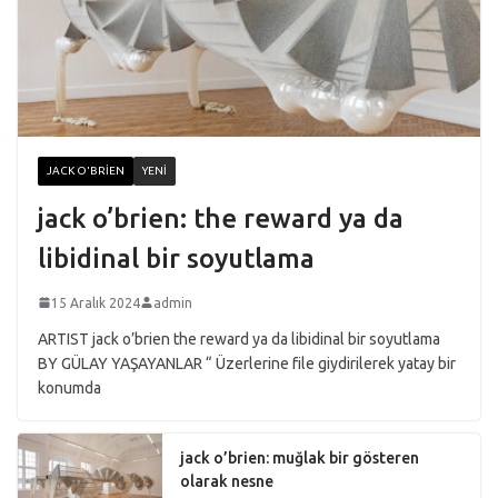
JACK O'BRIEN
YENI
jack o’brien: the reward ya da
libidinal bir soyutlama
15 Aralık 2024
admin
ARTIST jack o’brien the reward ya da libidinal bir soyutlama
BY GÜLAY YAŞAYANLAR “ Üzerlerine file giydirilerek yatay bir
konumda
jack o’brien: muğlak bir gösteren
olarak nesne