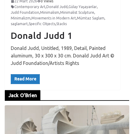
22 Mart 2026
0 Views
Contemporary Art
,
Donald Judd
,
Gülay Yaşayanlar
,
Judd Foundation
,
Minimalism
,
Minimalist Sculpture
,
Minimalizm
,
Movements in Modern Art
,
Mümtaz Saglam
,
saglamart
,
Specific Objects
,
Stacks
Donald Judd 1
Donald Judd, Untitled, 1989, Detail, Painted
aluminum, 30 x 300 x 30 cm. Donald Judd Art ©
Judd Foundation/Artists Rights
Read More
Jack O’Brien