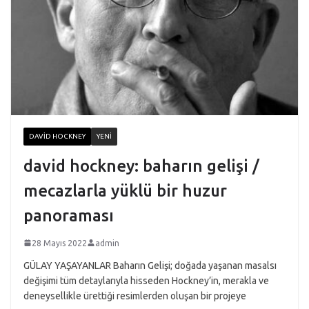
DAVID HOCKNEY
YENI
david hockney: baharın gelişi /
mecazlarla yüklü bir huzur
panoraması
28 Mayıs 2022
admin
GÜLAY YAŞAYANLAR Baharın Gelişi; doğada yaşanan masalsı
değişimi tüm detaylarıyla hisseden Hockney’in, merakla ve
deneysellikle ürettiği resimlerden oluşan bir projeye