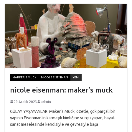
MARKER'S MUCK
NICOLE EISENMAN
YENI
nicole eisenman: maker’s muck
29 Aralık 2023
admin
GÜLAY YAŞAYANLAR Maker’s Muck; özetle, çok parçalı bir
yapının Eisenman’ın karmaşık kimliğine vurgu yapan, hayat-
sanat meselesinde kendisiyle ve çevresiyle başa