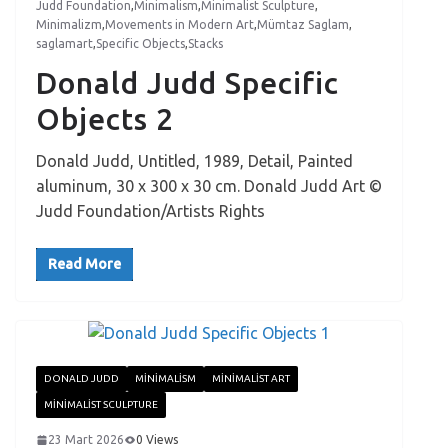
Judd Foundation
,
Minimalism
,
Minimalist Sculpture
,
Minimalizm
,
Movements in Modern Art
,
Mümtaz Saglam
,
saglamart
,
Specific Objects
,
Stacks
Donald Judd Specific
Objects 2
Donald Judd, Untitled, 1989, Detail, Painted
aluminum, 30 x 300 x 30 cm. Donald Judd Art ©
Judd Foundation/Artists Rights
Read More
DONALD JUDD
MINIMALISM
MINIMALIST ART
MINIMALIST SCULPTURE
23 Mart 2026
0 Views