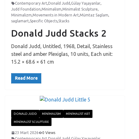
Contemporary Art
,
Donald Judd
,
Gülay Yaşayanlar
,
Judd Foundation
,
Minimalism
,
Minimalist Sculpture
,
Minimalizm
,
Movements in Modern Art
,
Mümtaz Saglam
,
saglamart
,
Specific Objects
,
Stacks
Donald Judd Stacks 2
Donald Judd, Untitled, 1968, Detail, Stainless
steel and amber Plexiglas, 10 units, Each unit:
15.2 × 68.6 × 61 cm
Read More
DONALD JUDD
MINIMALISM
MINIMALIST ART
MINIMALIST SCULPTURE
23 Mart 2026
0 Views
Contemporary Art
,
Donald Judd
,
Gülay Yaşayanlar
,