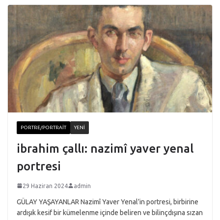
PORTRE/PORTRAIT
YENI
ibrahim çallı: nazimî yaver yenal
portresi
29 Haziran 2024
admin
GÜLAY YAŞAYANLAR Nazimî Yaver Yenal’in portresi, birbirine
ardışık kesif bir kümelenme içinde beliren ve bilinçdışına sızan