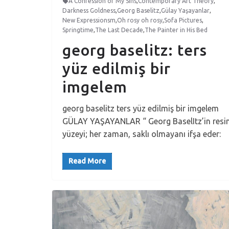
A Confession of My Sins
,
Contemporary Art Theory
,
Darkness Goldness
,
Georg Baselitz
,
Gülay Yaşayanlar
,
New Expressionsm
,
Oh rosy oh rosy
,
Sofa Pictures
,
Springtime
,
The Last Decade
,
The Painter in His Bed
georg baselitz: ters
yüz edilmiş bir
imgelem
georg baselitz ters yüz edilmiş bir imgelem
GÜLAY YAŞAYANLAR “ Georg BaselItz’in res
yüzeyi; her zaman, saklı olmayanı ifşa eder:
Read More