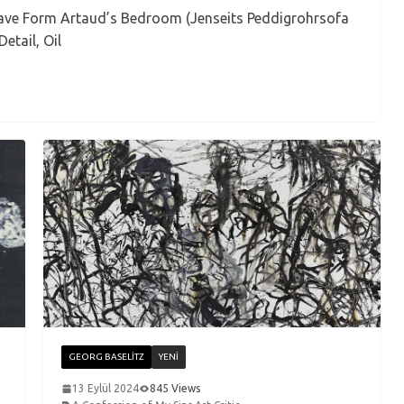
Wave Form Artaud’s Bedroom (Jenseits Peddigrohrsofa
etail, Oil
GEORG BASELITZ
YENI
13 Eylül 2024
845 Views