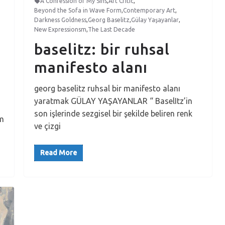
A Confession of My Sins
,
Art Critic
,
Beyond the Sofa in Wave Form
,
Contemporary Art
,
Darkness Goldness
,
Georg Baselitz
,
Gülay Yaşayanlar
,
New Expressionsm
,
The Last Decade
baselitz: bir ruhsal
manifesto alanı
georg baselitz ruhsal bir manifesto alanı
yaratmak GÜLAY YAŞAYANLAR “ BaselItz’in
son işlerinde sezgisel bir şekilde beliren renk
im
ve çizgi
Read More