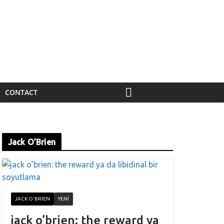
CONTACT
Jack O’Brien
JACK O'BRIEN
YENI
jack o’brien: the reward ya