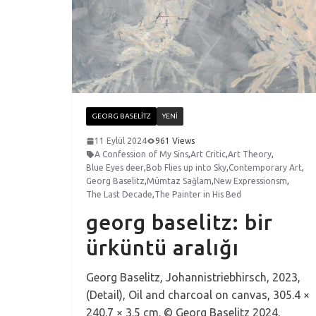
GEORG BASELITZ
YENI
11 Eylül 2024
961 Views
A Confession of My Sins
,
Art Critic
,
Art Theory
,
Blue Eyes deer
,
Bob Flies up into Sky
,
Contemporary Art
,
Georg Baselitz
,
Mümtaz Sağlam
,
New Expressionsm
,
The Last Decade
,
The Painter in His Bed
georg baselitz: bir
ürküntü aralığı
Georg Baselitz, Johannistriebhirsch, 2023,
(Detail), Oil and charcoal on canvas, 305.4 ×
240.7 × 3.5 cm. © Georg Baselitz 2024.