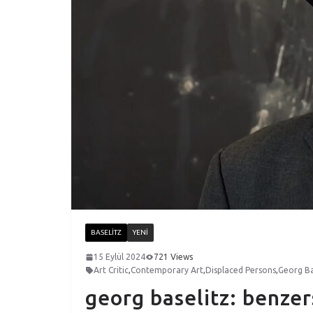
BASELITZ
YENI
15 Eylül 2024
721 Views
Art Critic
,
Contemporary Art
,
Displaced Persons
,
Georg Ba
georg baselitz: benze