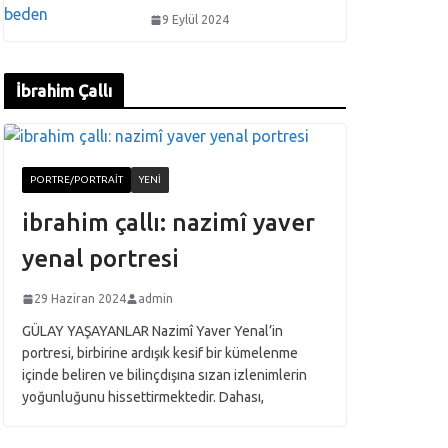
9 Eylül 2024
İbrahim Çallı
PORTRE/PORTRAIT
YENI
ibrahim çallı: nazimî yaver
yenal portresi
29 Haziran 2024
admin
GÜLAY YAŞAYANLAR Nazimî Yaver Yenal’in
portresi, birbirine ardışık kesif bir kümelenme
içinde beliren ve bilinçdışına sızan izlenimlerin
yoğunluğunu hissettirmektedir. Dahası,