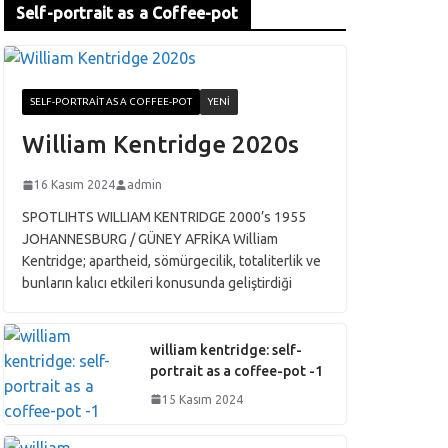
Self-portrait as a Coffee-pot
SELF-PORTRAIT AS A COFFEE-POT
YENI
William Kentridge 2020s
16 Kasım 2024
admin
SPOTLIHTS WILLIAM KENTRIDGE 2000’s 1955
JOHANNESBURG / GÜNEY AFRİKA William
Kentridge; apartheid, sömürgecilik, totaliterlik ve
bunların kalıcı etkileri konusunda geliştirdiği
william kentridge: self-
portrait as a coffee-pot -1
15 Kasım 2024