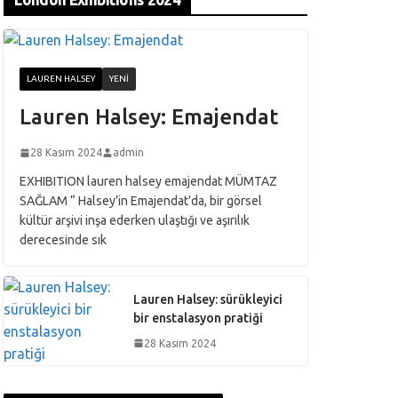
London Exhibitions 2024
LAUREN HALSEY
YENI
Lauren Halsey: Emajendat
28 Kasım 2024
admin
EXHIBITION lauren halsey emajendat MÜMTAZ
SAĞLAM “ Halsey’in Emajendat’da, bir görsel
kültür arşivi inşa ederken ulaştığı ve aşırılık
derecesinde sık
Lauren Halsey: sürükleyici
bir enstalasyon pratiği
28 Kasım 2024