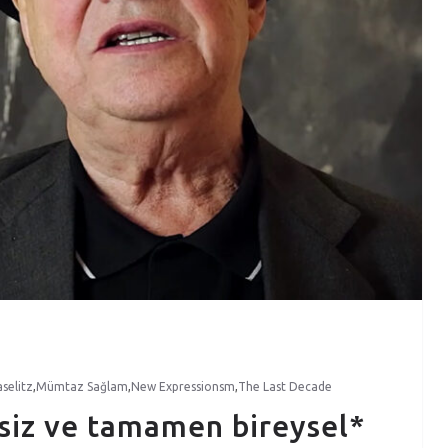
selitz
,
Mümtaz Sağlam
,
New Expressionsm
,
The Last Decade
rsiz ve tamamen bireysel*