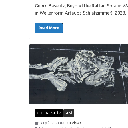
Georg Baselitz, Beyond the Rattan Sofa in 
in Wellenform Artauds Schlafzimmer), 2023, D
Read More
GEORG BASELITZ
YENI
14 Eylül 2024
1318 Views