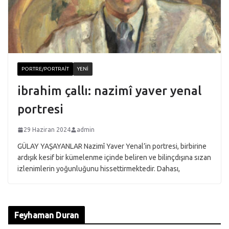
PORTRE/PORTRAIT
YENI
ibrahim çallı: nazimî yaver yenal
portresi
29 Haziran 2024
admin
GÜLAY YAŞAYANLAR Nazimî Yaver Yenal’in portresi, birbirine
ardışık kesif bir kümelenme içinde beliren ve bilinçdışına sızan
izlenimlerin yoğunluğunu hissettirmektedir. Dahası,
Feyhaman Duran