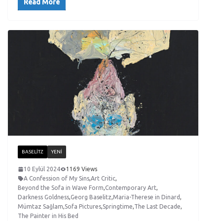
Read More
BASELITZ
YENI
10 Eylül 2024
1169 Views
A Confession of My Sins
,
Art Critic
,
Beyond the Sofa in Wave Form
,
Contemporary Art
,
Darkness Goldness
,
Georg Baselitz
,
Maria-Therese in Dinard
,
Mümtaz Sağlam
,
Sofa Pictures
,
Springtime
,
The Last Decade
,
The Painter in His Bed