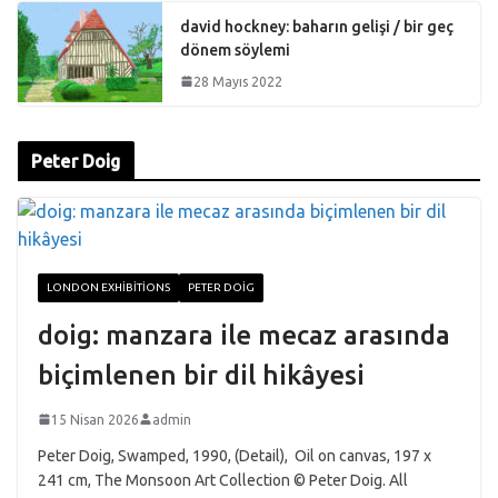
david hockney: baharın gelişi / bir geç
dönem söylemi
28 Mayıs 2022
Peter Doig
LONDON EXHIBITIONS
PETER DOIG
doig: manzara ile mecaz arasında
biçimlenen bir dil hikâyesi
15 Nisan 2026
admin
Peter Doig, Swamped, 1990, (Detail), Oil on canvas, 197 x
241 cm, The Monsoon Art Collection © Peter Doig. All