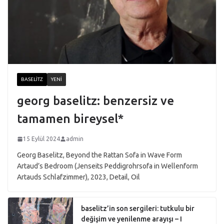
BASELITZ
YENI
georg baselitz: benzersiz ve
tamamen bireysel*
15 Eylül 2024
admin
Georg Baselitz, Beyond the Rattan Sofa in Wave Form
Artaud’s Bedroom (Jenseits Peddigrohrsofa in Wellenform
Artauds Schlafzimmer), 2023, Detail, Oil
baselitz’in son sergileri: tutkulu bir
değişim ve yenilenme arayışı – I