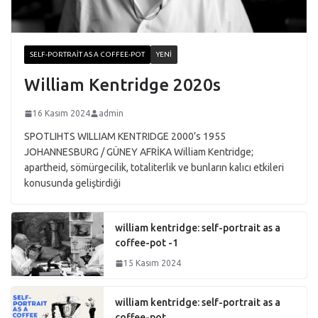
SELF-PORTRAIT AS A COFFEE-POT
YENI
William Kentridge 2020s
16 Kasım 2024
admin
SPOTLIHTS WILLIAM KENTRIDGE 2000’s 1955
JOHANNESBURG / GÜNEY AFRİKA William Kentridge;
apartheid, sömürgecilik, totaliterlik ve bunların kalıcı etkileri
konusunda geliştirdiği
william kentridge: self-portrait as a
coffee-pot -1
15 Kasım 2024
william kentridge: self-portrait as a
coffee-pot