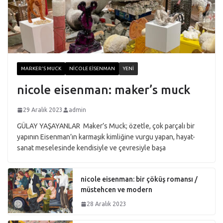
MARKER'S MUCK
NICOLE EISENMAN
YENI
nicole eisenman: maker’s muck
29 Aralık 2023
admin
GÜLAY YAŞAYANLAR Maker’s Muck; özetle, çok parçalı bir
yapının Eisenman’ın karmaşık kimliğine vurgu yapan, hayat-
sanat meselesinde kendisiyle ve çevresiyle başa
nicole eisenman: bir çöküş romansı /
müstehcen ve modern
28 Aralık 2023