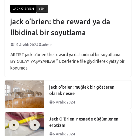
JACK O'BRIEN
YENI
jack o’brien: the reward ya da
libidinal bir soyutlama
15 Aralık 2024
admin
ARTIST jack o’brien the reward ya da libidinal bir soyutlama
BY GÜLAY YAŞAYANLAR “ Üzerlerine file giydirilerek yatay bir
konumda
jack o’brien: muğlak bir gösteren
olarak nesne
6 Aralık 2024
Jack O’Brien: nesnede düğümlenen
erotizm
6 Aralık 2024