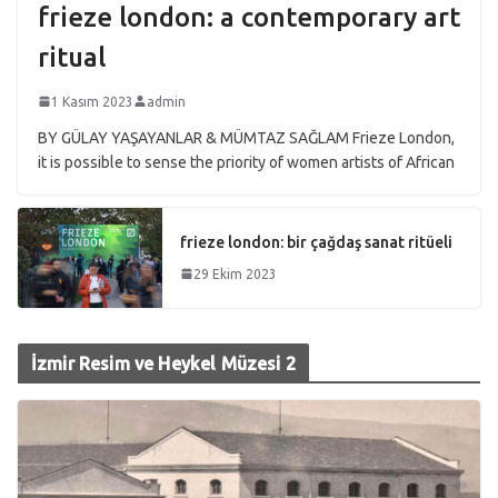
frieze london: a contemporary art
ritual
1 Kasım 2023
admin
BY GÜLAY YAŞAYANLAR & MÜMTAZ SAĞLAM Frieze London,
it is possible to sense the priority of women artists of African
frieze london: bir çağdaş sanat ritüeli
29 Ekim 2023
İzmir Resim ve Heykel Müzesi 2