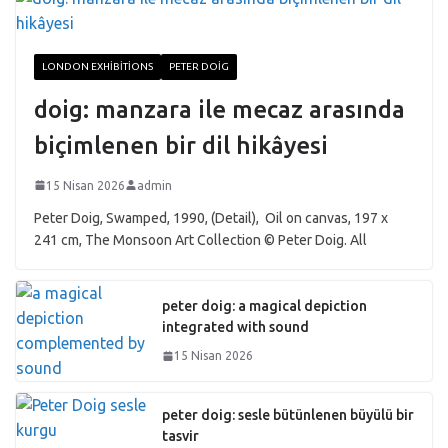
LONDON EXHIBITIONS
PETER DOIG
doig: manzara ile mecaz arasında
biçimlenen bir dil hikâyesi
15 Nisan 2026
admin
Peter Doig, Swamped, 1990, (Detail), Oil on canvas, 197 x
241 cm, The Monsoon Art Collection © Peter Doig. All
peter doig: a magical depiction
integrated with sound
15 Nisan 2026
peter doig: sesle bütünlenen büyülü bir
tasvir