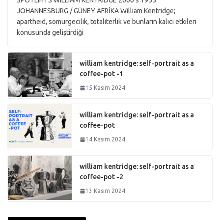
SPOTLIHTS WILLIAM KENTRIDGE 2000’s 1955
JOHANNESBURG / GÜNEY AFRİKA William Kentridge;
apartheid, sömürgecilik, totaliterlik ve bunların kalıcı etkileri
konusunda geliştirdiği
william kentridge: self-portrait as a
coffee-pot -1
15 Kasım 2024
william kentridge: self-portrait as a
coffee-pot
14 Kasım 2024
william kentridge: self-portrait as a
coffee-pot -2
13 Kasım 2024