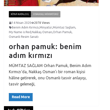
KITAP-KATALOG
OSMANLI MINYATÜRÜ
14 Nisan 2020
2078 Views
Benim Adım Kırmızı
,
Minyatür
,
Mümtaz Sağlam
,
My Name is Red
,
Nakkaş Osman
,
Orhan Pamuk
,
Osmanlı Resim Sanatı
orhan pamuk: benim
adım kırmızı
MÜMTAZ SAĞLAM Orhan Pamuk, Benim Adım
Kırmızı‘da, Nakkaş Osman’ı bir roman kişisi
hâline getirerek, onu Osmanlı tasvir anlayışı,
tasvir geleneği,
Read More