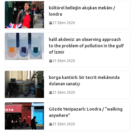
kültürel belleğin akışkan mekânı /
londra
27 Ekim 2020
halil akdeniz: an observing approach
to the problem of pollution in the gulf
of İzmir
21 Ekim 2020
borga kantürk: bir tecrit mekânında
dolanan sanatçı
21 Ekim 2020
Gözde Yenipazarlı: Londra / “walking
anywhere”
21 Ekim 2020