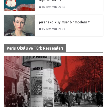
seyir rotası – 3
16 Temmuz 2023
şeref akdik: iyimser bir modern *
15 Temmuz 2023
Paris Okulu ve Türk Ressamları