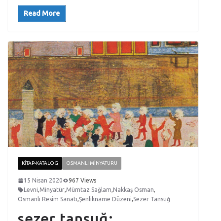
Read More
KITAP-KATALOG
OSMANLI MINYATÜRÜ
15 Nisan 2020
967 Views
Levni
,
Minyatür
,
Mümtaz Sağlam
,
Nakkaş Osman
,
Osmanlı Resim Sanatı
,
Şenlikname Düzeni
,
Sezer Tansuğ
sezer tansuğ: