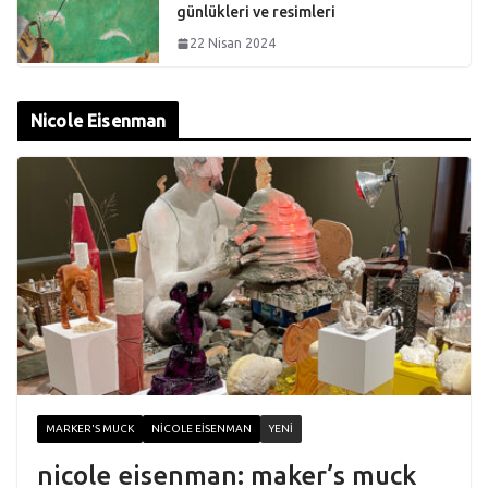
günlükleri ve resimleri
22 Nisan 2024
Nicole Eisenman
MARKER'S MUCK
NICOLE EISENMAN
YENI
nicole eisenman: maker’s muck