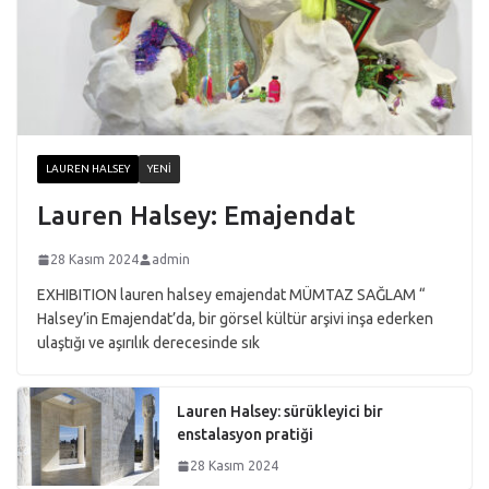
LAUREN HALSEY
YENI
Lauren Halsey: Emajendat
28 Kasım 2024
admin
EXHIBITION lauren halsey emajendat MÜMTAZ SAĞLAM “
Halsey’in Emajendat’da, bir görsel kültür arşivi inşa ederken
ulaştığı ve aşırılık derecesinde sık
Lauren Halsey: sürükleyici bir
enstalasyon pratiği
28 Kasım 2024