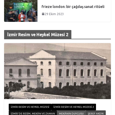
frieze london: bir çağdaş sanat ritüeli
29 Ekim 2023
İzmir Resim ve Heykel Müzesi 2
İZMIR RESIM VE HEYKEL MÜZESI
İZMIR RESIM VE HEYKEL MÜZESI 2
İZMIR'DE RESIM, MEKÂN VE ZAMAN
MEKÂNIN DUYGUSU
ŞEREF AKDIK