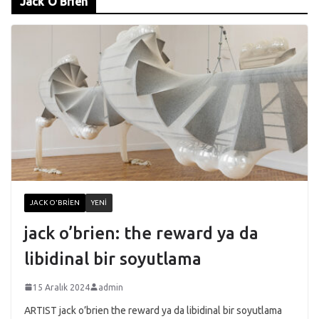
Jack O’Brien
JACK O'BRIEN
YENI
jack o’brien: the reward ya da
libidinal bir soyutlama
15 Aralık 2024
admin
ARTIST jack o’brien the reward ya da libidinal bir soyutlama