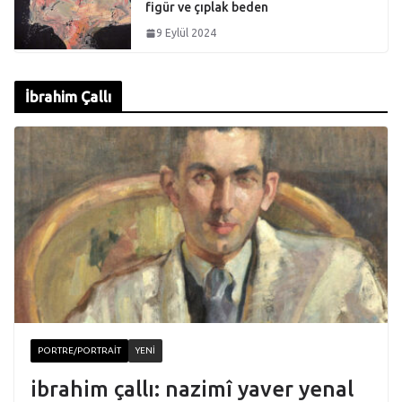
figür ve çıplak beden
9 Eylül 2024
İbrahim Çallı
PORTRE/PORTRAIT
YENI
ibrahim çallı: nazimî yaver yenal