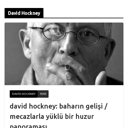
David Hockney
DAVID HOCKNEY
YENI
david hockney: baharın gelişi /
mecazlarla yüklü bir huzur
panoraması