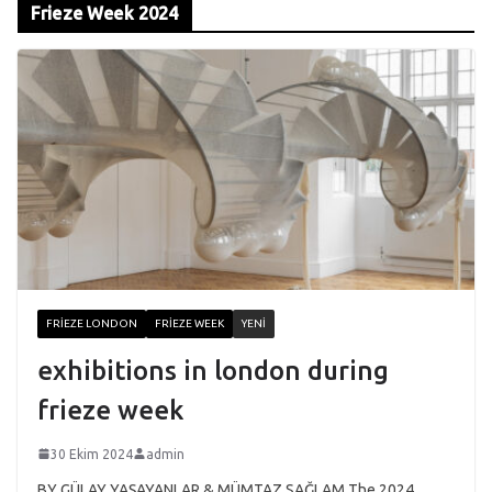
Frieze Week 2024
FRIEZE LONDON
FRIEZE WEEK
YENI
exhibitions in london during
frieze week
30 Ekim 2024
admin
BY GÜLAY YAŞAYANLAR & MÜMTAZ SAĞLAM The 2024