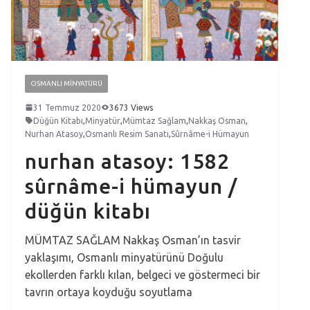
OSMANLI MINYATÜRÜ
31 Temmuz 2020
3673 Views
Düğün Kitabı
,
Minyatür
,
Mümtaz Sağlam
,
Nakkaş Osman
,
Nurhan Atasoy
,
Osmanlı Resim Sanatı
,
Sûrnâme-i Hümayun
nurhan atasoy: 1582
sûrnâme-i hümayun /
düğün kitabı
MÜMTAZ SAĞLAM Nakkaş Osman’ın tasvir
yaklaşımı, Osmanlı minyatürünü Doğulu
ekollerden farklı kılan, belgeci ve göstermeci bir
tavrın ortaya koyduğu soyutlama