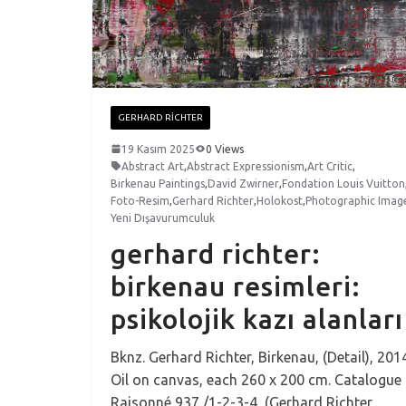
GERHARD RICHTER
19 Kasım 2025
0 Views
Abstract Art
,
Abstract Expressionism
,
Art Critic
,
Birkenau Paintings
,
David Zwirner
,
Fondation Louis Vuitton
Foto-Resim
,
Gerhard Richter
,
Holokost
,
Photographic Imag
Yeni Dışavurumculuk
gerhard richter:
birkenau resimleri:
psikolojik kazı alanları
Bknz. Gerhard Richter, Birkenau, (Detail), 201
Oil on canvas, each 260 x 200 cm. Catalogue
Raisonné 937 /1-2-3-4, (Gerhard Richter