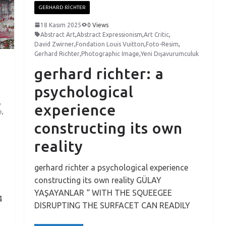
GERHARD RICHTER
18 Kasım 2025
0 Views
Abstract Art
,
Abstract Expressionism
,
Art Critic
,
David Zwirner
,
Fondation Louis Vuitton
,
Foto-Resim
,
Gerhard Richter
,
Photographic Image
,
Yeni Dışavurumculuk
gerhard richter: a
psychological
,
experience
e
,
constructing its own
reality
gerhard richter a psychological experience
constructing its own reality GÜLAY
YAŞAYANLAR “ WITH THE SQUEEGEE
4
DISRUPTING THE SURFACET CAN READILY