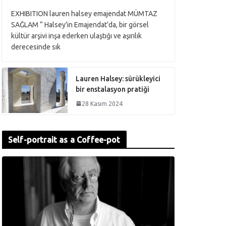
EXHIBITION lauren halsey emajendat MÜMTAZ
SAĞLAM “ Halsey’in Emajendat’da, bir görsel
kültür arşivi inşa ederken ulaştığı ve aşırılık
derecesinde sık
Lauren Halsey: sürükleyici
bir enstalasyon pratiği
28 Kasım 2024
Self-portrait as a Coffee-pot