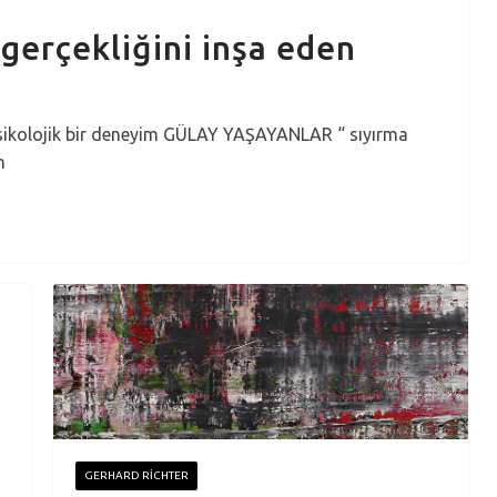
 gerçekliğini inşa eden
 psikolojik bir deneyim GÜLAY YAŞAYANLAR “ sıyırma
n
GERHARD RICHTER