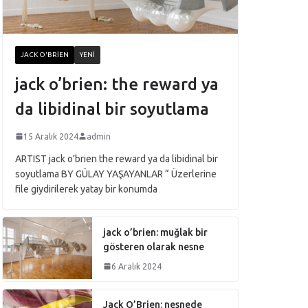
JACK O'BRIEN
YENI
jack o’brien: the reward ya
da libidinal bir soyutlama
15 Aralık 2024
admin
ARTIST jack o’brien the reward ya da libidinal bir
soyutlama BY GÜLAY YAŞAYANLAR “ Üzerlerine
file giydirilerek yatay bir konumda
jack o’brien: muğlak bir
gösteren olarak nesne
6 Aralık 2024
Jack O’Brien: nesnede