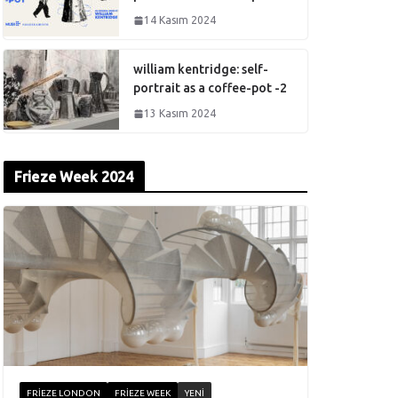
14 Kasım 2024
william kentridge: self-
portrait as a coffee-pot -2
13 Kasım 2024
Frieze Week 2024
FRIEZE LONDON
FRIEZE WEEK
YENI