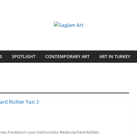
S
SPOTLIGHT
CONTEMPORARY ART
ART IN TURKEY
rner
,
Fondation Louis Vuitton
,
Foto-Resim
,
Gerhard Richter
,