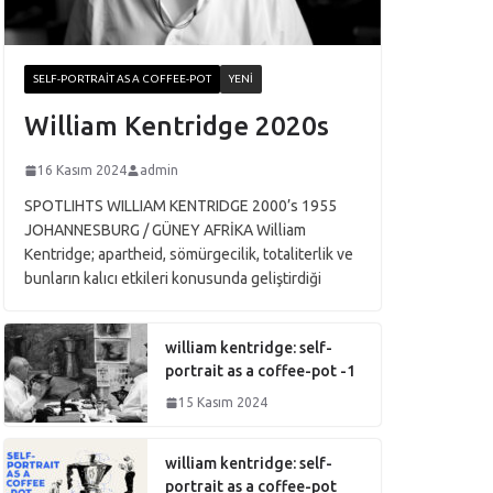
SELF-PORTRAIT AS A COFFEE-POT
YENI
William Kentridge 2020s
16 Kasım 2024
admin
SPOTLIHTS WILLIAM KENTRIDGE 2000’s 1955
JOHANNESBURG / GÜNEY AFRİKA William
Kentridge; apartheid, sömürgecilik, totaliterlik ve
bunların kalıcı etkileri konusunda geliştirdiği
william kentridge: self-
portrait as a coffee-pot -1
15 Kasım 2024
william kentridge: self-
portrait as a coffee-pot