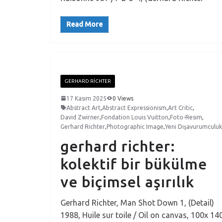
Read More
GERHARD RICHTER
17 Kasım 2025
0 Views
Abstract Art
,
Abstract Expressionism
,
Art Critic
,
David Zwirner
,
Fondation Louis Vuitton
,
Foto-Resim
,
Gerhard Richter
,
Photographic Image
,
Yeni Dışavurumculuk
gerhard richter:
kolektif bir bükülme
ve biçimsel aşırılık
Gerhard Richter, Man Shot Down 1, (Detail)
1988, Huile sur toile / Oil on canvas, 100x 14