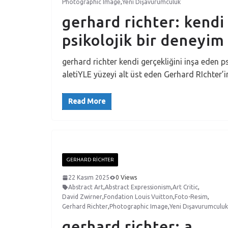
Photographic Image
,
Yeni Dışavurumculuk
gerhard richter: kendi
psikolojik bir deneyim
gerhard richter kendi gerçekliğini inşa eden
aletiYLE yüzeyi alt üst eden Gerhard RIchter’i
Read More
GERHARD RICHTER
22 Kasım 2025
0 Views
Abstract Art
,
Abstract Expressionism
,
Art Critic
,
David Zwirner
,
Fondation Louis Vuitton
,
Foto-Resim
,
Gerhard Richter
,
Photographic Image
,
Yeni Dışavurumculuk
gerhard richter: a