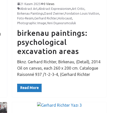
21 Kasım 2025
0 Views
d
Abstract Art
,
Abstract Expressionism
,
Art Critic
,
Birkenau Paintings
,
David Zwirner
,
Fondation Louis Vuitton
,
Foto-Resim
,
Gerhard Richter
,
Holocaust
,
Photographic Image
,
Yeni Dışavurumculuk
birkenau paintings:
0
psychological
excavation areas
Bknz. Gerhard Richter, Birkenau, (Detail), 2014
Oil on canvas, each 260 x 200 cm. Catalogue
Raisonné 937 /1-2-3-4, (Gerhard Richter
Read More