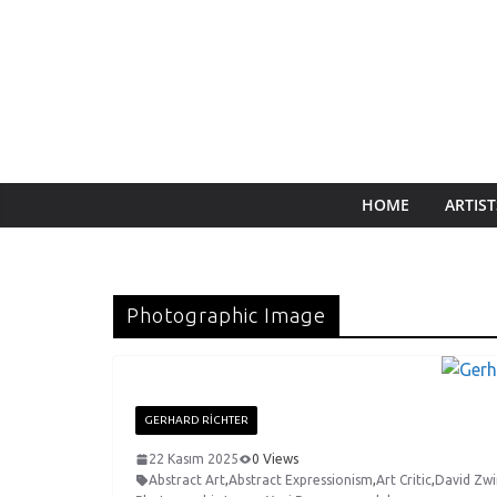
HOME
ARTIST
Photographic Image
GERHARD RICHTER
22 Kasım 2025
0 Views
Abstract Art
,
Abstract Expressionism
,
Art Critic
,
David Zwi