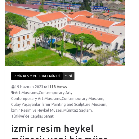
İZMIR RESIM VE HEYKEL MÜZESI
YENI
19 Haziran 2023
1118 Views
Art Museums
,
Contemporary Art
,
Contemporary Art Museums
,
Contemporary Museum
,
Gülay Yaşayanlar
,
İzmir Painting and Sculpture Museum
,
İzmir Resim ve Heykel Müzesi
,
Mümtaz Sağlam
,
Türkiye’de Çağdaş Sanat
izmir resim heykel