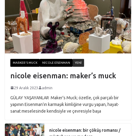
MARKER'S MUCK
NICOLE EISENMAN
YENI
nicole eisenman: maker’s muck
29 Aralık 2023
admin
GÜLAY YAŞAYANLAR Maker’s Muck; özetle, çok parçalı bir
yapının Eisenman’ın karmaşık kimliğine vurgu yapan, hayat-
sanat meselesinde kendisiyle ve çevresiyle başa
nicole eisenman: bir çöküş romansı /