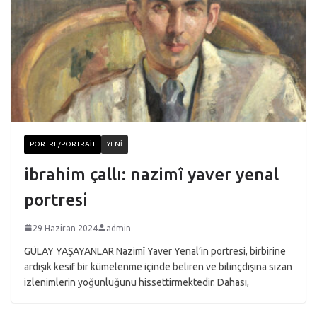
PORTRE/PORTRAIT
YENI
ibrahim çallı: nazimî yaver yenal
portresi
29 Haziran 2024
admin
GÜLAY YAŞAYANLAR Nazimî Yaver Yenal’in portresi, birbirine
ardışık kesif bir kümelenme içinde beliren ve bilinçdışına sızan
izlenimlerin yoğunluğunu hissettirmektedir. Dahası,