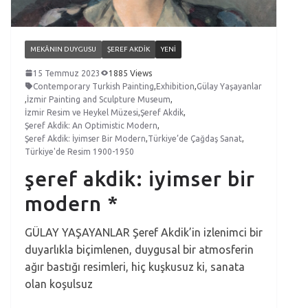
MEKÂNIN DUYGUSU
ŞEREF AKDIK
YENI
15 Temmuz 2023
1885 Views
Contemporary Turkish Painting
,
Exhibition
,
Gülay Yaşayanlar
,
İzmir Painting and Sculpture Museum
,
İzmir Resim ve Heykel Müzesi
,
Şeref Akdik
,
Şeref Akdik: An Optimistic Modern
,
Şeref Akdik: İyimser Bir Modern
,
Türkiye’de Çağdaş Sanat
,
Türkiye'de Resim 1900-1950
şeref akdik: iyimser bir
modern *
GÜLAY YAŞAYANLAR Şeref Akdik’in izlenimci bir
duyarlıkla biçimlenen, duygusal bir atmosferin
ağır bastığı resimleri, hiç kuşkusuz ki, sanata
olan koşulsuz