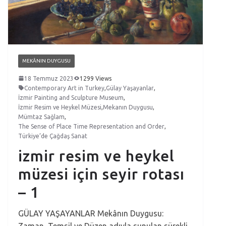
MEKÂNIN DUYGUSU
18 Temmuz 2023
1299 Views
Contemporary Art in Turkey
,
Gülay Yaşayanlar
,
İzmir Painting and Sculpture Museum
,
İzmir Resim ve Heykel Müzesi
,
Mekanın Duygusu
,
Mümtaz Sağlam
,
The Sense of Place Time Representation and Order
,
Türkiye’de Çağdaş Sanat
izmir resim ve heykel
müzesi için seyir rotası
– 1
GÜLAY YAŞAYANLAR Mekânın Duygusu:
Zaman, Temsil ve Düzen adıyla sunulan sürekli