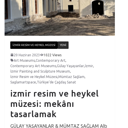
İZMIR RESIM VE HEYKEL MÜZESI
YENI
20 Haziran 2023
1022 Views
Art Museums
,
Contemporary Art
,
Contemporary Art Museums
,
Gülay Yaşayanlar
,
İzmir
,
İzmir Painting and Sculpture Museum
,
İzmir Resim ve Heykel Müzesi
,
Mümtaz Sağlam
,
Saglamartspace
,
Türkiye’de Çağdaş Sanat
izmir resim ve heykel
müzesi: mekânı
tasarlamak
GÜLAY YAŞAYANLAR & MÜMTAZ SAĞLAM Altı