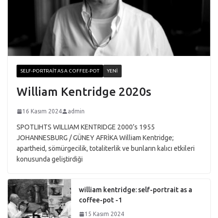
SELF-PORTRAIT AS A COFFEE-POT
YENI
William Kentridge 2020s
16 Kasım 2024
admin
SPOTLIHTS WILLIAM KENTRIDGE 2000’s 1955
JOHANNESBURG / GÜNEY AFRİKA William Kentridge;
apartheid, sömürgecilik, totaliterlik ve bunların kalıcı etkileri
konusunda geliştirdiği
william kentridge: self-portrait as a
coffee-pot -1
15 Kasım 2024