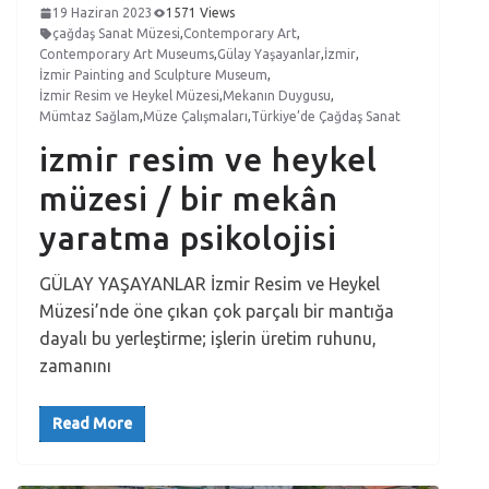
19 Haziran 2023
1571 Views
çağdaş Sanat Müzesi
,
Contemporary Art
,
Contemporary Art Museums
,
Gülay Yaşayanlar
,
İzmir
,
İzmir Painting and Sculpture Museum
,
İzmir Resim ve Heykel Müzesi
,
Mekanın Duygusu
,
Mümtaz Sağlam
,
Müze Çalışmaları
,
Türkiye’de Çağdaş Sanat
izmir resim ve heykel
müzesi / bir mekân
yaratma psikolojisi
GÜLAY YAŞAYANLAR İzmir Resim ve Heykel
Müzesi’nde öne çıkan çok parçalı bir mantığa
dayalı bu yerleştirme; işlerin üretim ruhunu,
zamanını
Read More