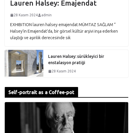
Lauren Halsey: Emajendat
28 Kasım 2024
admin
EXHIBITION lauren halsey emajendat MÜMTAZ SAĞLAM “
Halsey’in Emajendat’da, bir görsel kültür arşivi inşa ederken
ulaştığı ve aşırılık derecesinde sık
Lauren Halsey: sürükleyici bir
enstalasyon pratiği
28 Kasım 2024
Self-portrait as a Coffee-pot