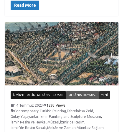
Read More
İZMIR'DE RESIM, MEKÂN VE ZAMAN
MEKÂNIN DUYGUSU
YENI
14 Temmuz 2023
1293 Views
Contemporary Turkish Painting
,
Fahrelnissa Zeid
,
Gülay Yaşayanlar
,
İzmir Painting and Sculpture Museum
,
İzmir Resim ve Heykel Müzesi
,
İzmir'de Resim
,
İzmir'de Resim Sanatı
,
Mekân ve Zaman
,
Mümtaz Sağlam
,