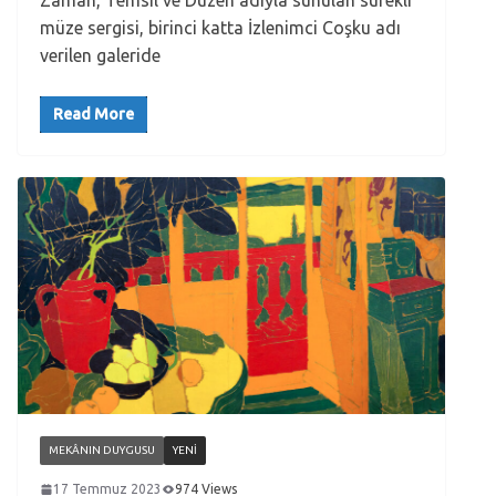
müze sergisi, birinci katta İzlenimci Coşku adı
verilen galeride
Read More
MEKÂNIN DUYGUSU
YENI
17 Temmuz 2023
974 Views