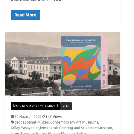
Read More
İZMIR RESIM VE HEYKEL MÜZESI
YENI
20 Haziran 2023
947 Views
çağdaş Sanat Müzesi
,
Contemporary Art Museums
,
Gülay Yaşayanlar
,
İzmir
,
İzmir Painting and Sculpture Museum
,
İzmir Resim ve Heykel Müzesi
,
Mümtaz Sağlam
,