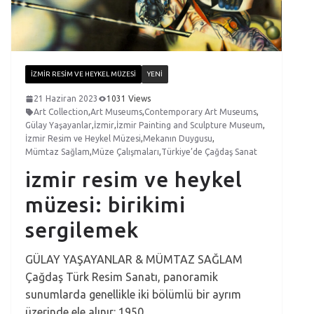
İZMIR RESIM VE HEYKEL MÜZESI
YENI
21 Haziran 2023
1031 Views
Art Collection
,
Art Museums
,
Contemporary Art Museums
,
Gülay Yaşayanlar
,
İzmir
,
İzmir Painting and Sculpture Museum
,
İzmir Resim ve Heykel Müzesi
,
Mekanın Duygusu
,
Mümtaz Sağlam
,
Müze Çalışmaları
,
Türkiye’de Çağdaş Sanat
izmir resim ve heykel
müzesi: birikimi
sergilemek
GÜLAY YAŞAYANLAR & MÜMTAZ SAĞLAM
Çağdaş Türk Resim Sanatı, panoramik
sunumlarda genellikle iki bölümlü bir ayrım
üzerinde ele alınır: 1950