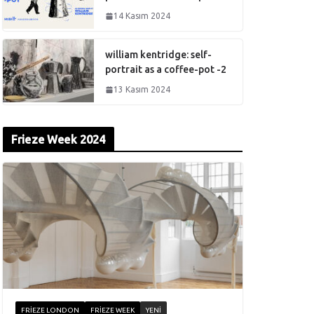
14 Kasım 2024
william kentridge: self-
portrait as a coffee-pot -2
13 Kasım 2024
Frieze Week 2024
FRIEZE LONDON
FRIEZE WEEK
YENI