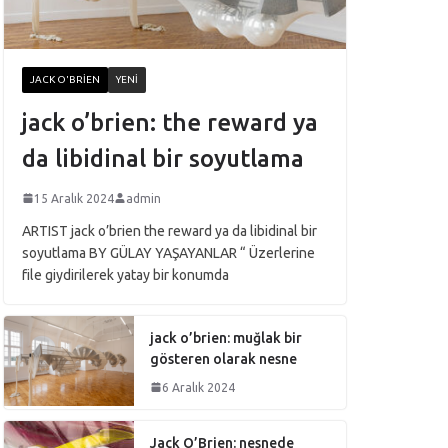
JACK O'BRIEN
YENI
jack o’brien: the reward ya
da libidinal bir soyutlama
15 Aralık 2024
admin
ARTIST jack o’brien the reward ya da libidinal bir
soyutlama BY GÜLAY YAŞAYANLAR “ Üzerlerine
file giydirilerek yatay bir konumda
jack o’brien: muğlak bir
gösteren olarak nesne
6 Aralık 2024
Jack O’Brien: nesnede