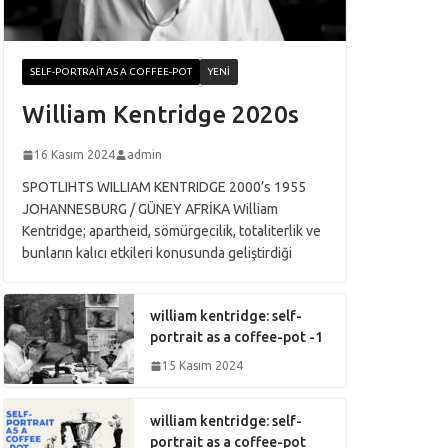
SELF-PORTRAIT AS A COFFEE-POT
YENI
William Kentridge 2020s
16 Kasım 2024
admin
SPOTLIHTS WILLIAM KENTRIDGE 2000’s 1955
JOHANNESBURG / GÜNEY AFRİKA William
Kentridge; apartheid, sömürgecilik, totaliterlik ve
bunların kalıcı etkileri konusunda geliştirdiği
william kentridge: self-
portrait as a coffee-pot -1
15 Kasım 2024
william kentridge: self-
portrait as a coffee-pot