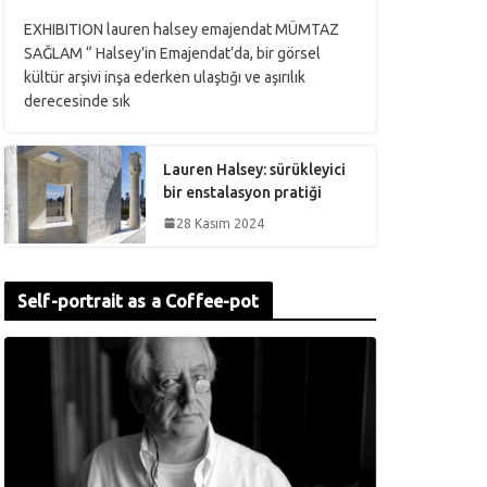
EXHIBITION lauren halsey emajendat MÜMTAZ
SAĞLAM “ Halsey’in Emajendat’da, bir görsel
kültür arşivi inşa ederken ulaştığı ve aşırılık
derecesinde sık
Lauren Halsey: sürükleyici
bir enstalasyon pratiği
28 Kasım 2024
Self-portrait as a Coffee-pot