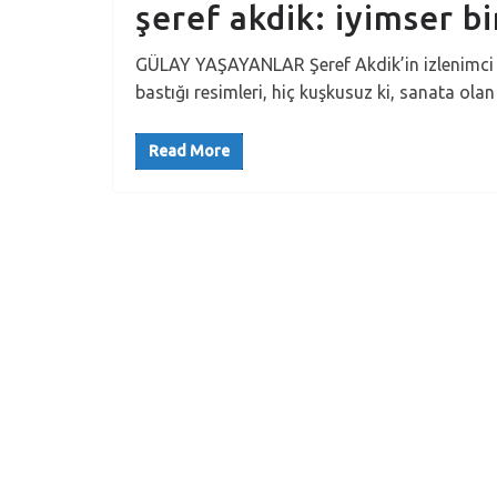
şeref akdik: iyimser b
GÜLAY YAŞAYANLAR Şeref Akdik’in izlenimci bi
bastığı resimleri, hiç kuşkusuz ki, sanata ola
Read More