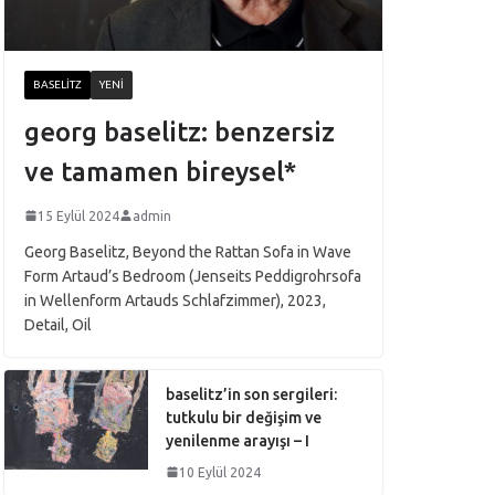
BASELITZ
YENI
georg baselitz: benzersiz
ve tamamen bireysel*
15 Eylül 2024
admin
Georg Baselitz, Beyond the Rattan Sofa in Wave
Form Artaud’s Bedroom (Jenseits Peddigrohrsofa
in Wellenform Artauds Schlafzimmer), 2023,
Detail, Oil
baselitz’in son sergileri:
tutkulu bir değişim ve
yenilenme arayışı – I
10 Eylül 2024