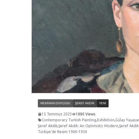
MEKÂNIN DUYGUSU
ŞEREF AKDIK
YENI
15 Temmuz 2023
1880 Views
Contemporary Turkish Painting
,
Exhibition
,
Gülay Yaşaya
Şeref Akdik
,
Şeref Akdik: An Optimistic Modern
,
Şeref Akdik
Türkiye'de Resim 1900-1950