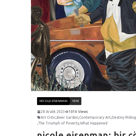
NICOLE EISENMAN
YENI
28 Aralık 2023
1016 Views
Art Critic
,
Beer Garden
,
Contemporary Art
,
Destiny Riding
,
The Triumph of Poverty
,
What Happened
nicole eisenman: bir 