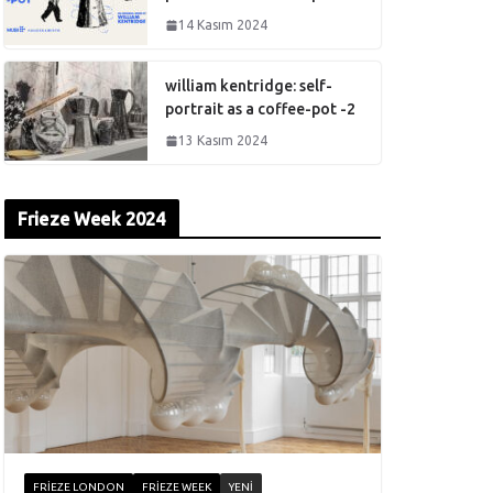
14 Kasım 2024
william kentridge: self-
portrait as a coffee-pot -2
13 Kasım 2024
Frieze Week 2024
FRIEZE LONDON
FRIEZE WEEK
YENI