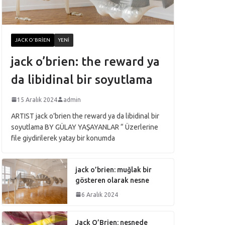
JACK O'BRIEN
YENI
jack o’brien: the reward ya
da libidinal bir soyutlama
15 Aralık 2024
admin
ARTIST jack o’brien the reward ya da libidinal bir
soyutlama BY GÜLAY YAŞAYANLAR “ Üzerlerine
file giydirilerek yatay bir konumda
jack o’brien: muğlak bir
gösteren olarak nesne
6 Aralık 2024
Jack O’Brien: nesnede