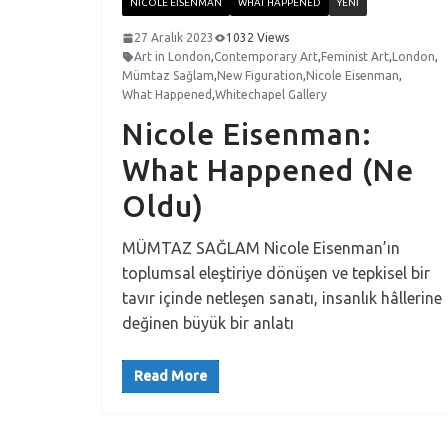
NICOLE EISENMAN
WHAT HAPPENED
YENI
27 Aralık 2023
1032 Views
Art in London
,
Contemporary Art
,
Feminist Art
,
London
,
Mümtaz Sağlam
,
New Figuration
,
Nicole Eisenman
,
What Happened
,
Whitechapel Gallery
Nicole Eisenman:
What Happened (Ne
Oldu)
MÜMTAZ SAĞLAM Nicole Eisenman’ın
toplumsal eleştiriye dönüşen ve tepkisel bir
tavır içinde netleşen sanatı, insanlık hâllerine
değinen büyük bir anlatı
Read More