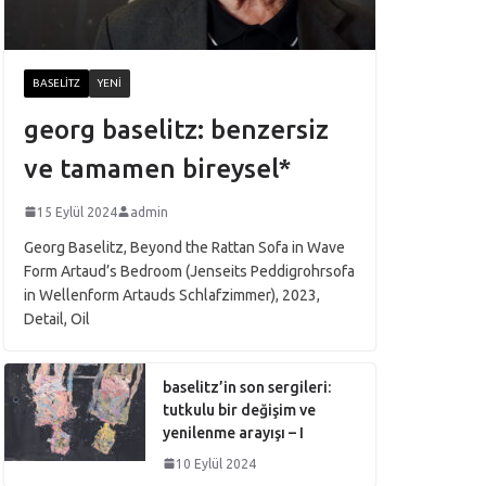
BASELITZ
YENI
georg baselitz: benzersiz
ve tamamen bireysel*
15 Eylül 2024
admin
Georg Baselitz, Beyond the Rattan Sofa in Wave
Form Artaud’s Bedroom (Jenseits Peddigrohrsofa
in Wellenform Artauds Schlafzimmer), 2023,
Detail, Oil
baselitz’in son sergileri:
tutkulu bir değişim ve
yenilenme arayışı – I
10 Eylül 2024