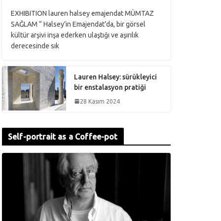
EXHIBITION lauren halsey emajendat MÜMTAZ
SAĞLAM “ Halsey’in Emajendat’da, bir görsel
kültür arşivi inşa ederken ulaştığı ve aşırılık
derecesinde sık
Lauren Halsey: sürükleyici
bir enstalasyon pratiği
28 Kasım 2024
Self-portrait as a Coffee-pot