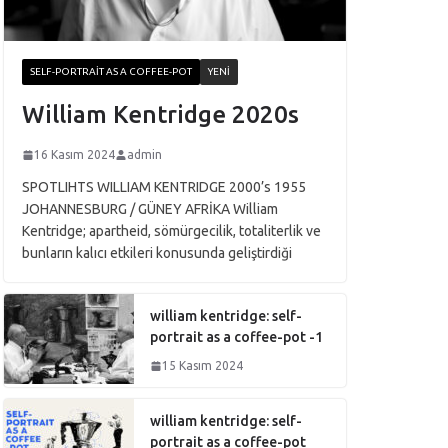
SELF-PORTRAIT AS A COFFEE-POT
YENI
William Kentridge 2020s
16 Kasım 2024
admin
SPOTLIHTS WILLIAM KENTRIDGE 2000’s 1955
JOHANNESBURG / GÜNEY AFRİKA William
Kentridge; apartheid, sömürgecilik, totaliterlik ve
bunların kalıcı etkileri konusunda geliştirdiği
william kentridge: self-
portrait as a coffee-pot -1
15 Kasım 2024
william kentridge: self-
portrait as a coffee-pot