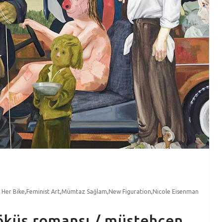
 Her Bike
,
Feminist Art
,
Mümtaz Sağlam
,
New Figuration
,
Nicole Eisenman
çöküş romansı / müstehcen