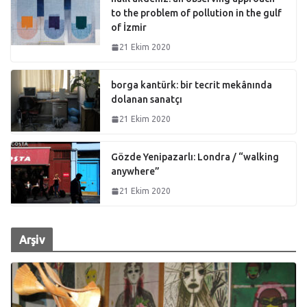
to the problem of pollution in the gulf
of İzmir
21 Ekim 2020
borga kantürk: bir tecrit mekânında
dolanan sanatçı
21 Ekim 2020
Gözde Yenipazarlı: Londra / “walking
anywhere”
21 Ekim 2020
Arşiv