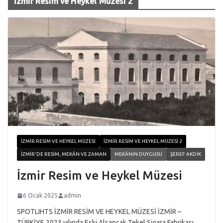
İzmir Resim ve Heykel Müzesi 2
İZMIR RESIM VE HEYKEL MÜZESI
İZMIR RESIM VE HEYKEL MÜZESI 2
İZMIR'DE RESIM, MEKÂN VE ZAMAN
MEKÂNIN DUYGUSU
ŞEREF AKDIK
İzmir Resim ve Heykel Müzesi
6 Ocak 2025
admin
SPOTLIHTS İZMİR RESİM VE HEYKEL MÜZESİ İZMİR –
TÜRKİYE 2023 yılında Eski Alsancak Tekel Sigara Fabrikası