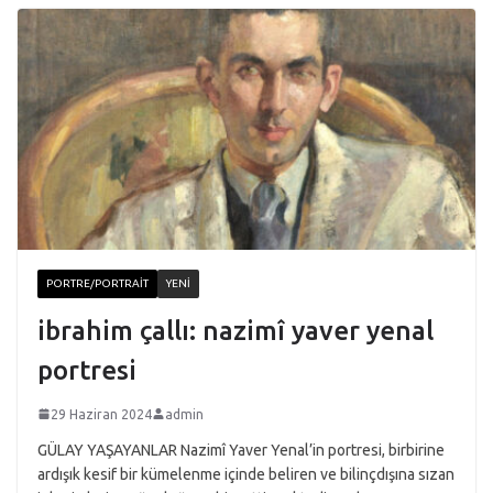
PORTRE/PORTRAIT
YENI
ibrahim çallı: nazimî yaver yenal
portresi
29 Haziran 2024
admin
GÜLAY YAŞAYANLAR Nazimî Yaver Yenal’in portresi, birbirine
ardışık kesif bir kümelenme içinde beliren ve bilinçdışına sızan