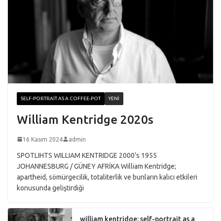
SELF-PORTRAIT AS A COFFEE-POT
YENI
William Kentridge 2020s
16 Kasım 2024
admin
SPOTLIHTS WILLIAM KENTRIDGE 2000’s 1955
JOHANNESBURG / GÜNEY AFRİKA William Kentridge;
apartheid, sömürgecilik, totaliterlik ve bunların kalıcı etkileri
konusunda geliştirdiği
william kentridge: self-portrait as a