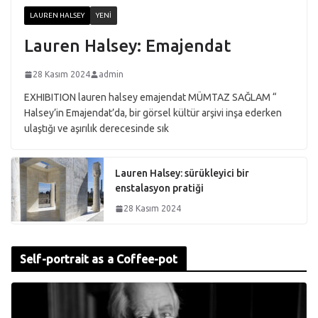
LAUREN HALSEY
YENI
Lauren Halsey: Emajendat
28 Kasım 2024
admin
EXHIBITION lauren halsey emajendat MÜMTAZ SAĞLAM “
Halsey’in Emajendat’da, bir görsel kültür arşivi inşa ederken
ulaştığı ve aşırılık derecesinde sık
Lauren Halsey: sürükleyici bir
enstalasyon pratiği
28 Kasım 2024
Self-portrait as a Coffee-pot