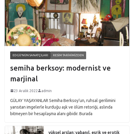
EDGÜ’NÜN SANATÇILARI
RESIM TARIHIMIZDEN
semiha berksoy: modernist ve
marjinal
23 Aralık 2022
admin
GÜLAY YAŞAYANLAR Semiha Berksoy’un, ruhsal gerilimini
yansıtan imgelerle kurduğu aşk ve ölüm retoriği, aslında
bitmeyen bir hesaplaşma alanı gibidir. Burada
yüksel arslan: yabanıl, esrik ve erotik