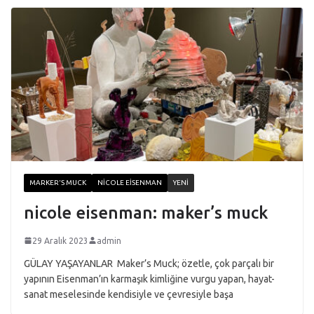
MARKER'S MUCK
NICOLE EISENMAN
YENI
nicole eisenman: maker’s muck
29 Aralık 2023
admin
GÜLAY YAŞAYANLAR Maker’s Muck; özetle, çok parçalı bir
yapının Eisenman’ın karmaşık kimliğine vurgu yapan, hayat-
sanat meselesinde kendisiyle ve çevresiyle başa