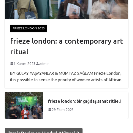
FRIEZE LONDON 2023
frieze london: a contemporary art
ritual
1 Kasım 2023
admin
BY GÜLAY YAŞAYANLAR & MÜMTAZ SAĞLAM Frieze London,
it is possible to sense the priority of women artists of African
frieze london: bir çağdaş sanat ritüeli
29 Ekim 2023