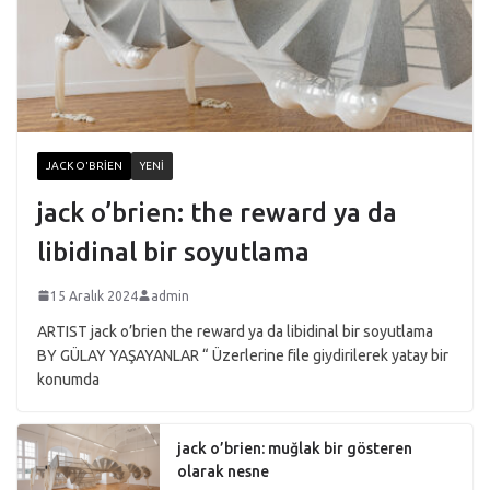
JACK O'BRIEN
YENI
jack o’brien: the reward ya da
libidinal bir soyutlama
15 Aralık 2024
admin
ARTIST jack o’brien the reward ya da libidinal bir soyutlama
BY GÜLAY YAŞAYANLAR “ Üzerlerine file giydirilerek yatay bir
konumda
jack o’brien: muğlak bir gösteren
olarak nesne