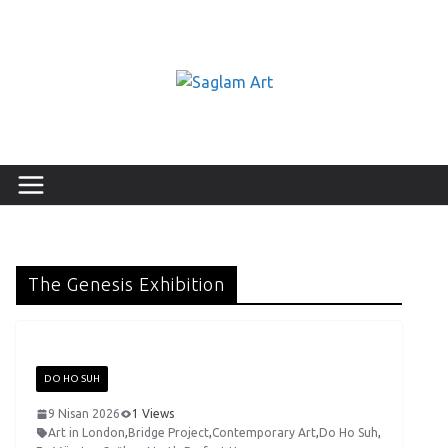
The Genesis Exhibition
DO HO SUH
9 Nisan 2026
1 Views
Art in London
,
Bridge Project
,
Contemporary Art
,
Do Ho Suh
,