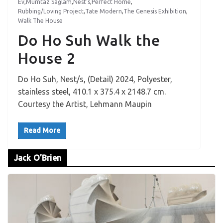
Ev
,
Mümtaz Sağlam
,
Nest's
,
Perfect Home
,
Rubbing/Loving Project
,
Tate Modern
,
The Genesis Exhibition
,
Walk The House
Do Ho Suh Walk the
House 2
Do Ho Suh, Nest/s, (Detail) 2024, Polyester,
stainless steel, 410.1 x 375.4 x 2148.7 cm.
Courtesy the Artist, Lehmann Maupin
Read More
Jack O’Brien