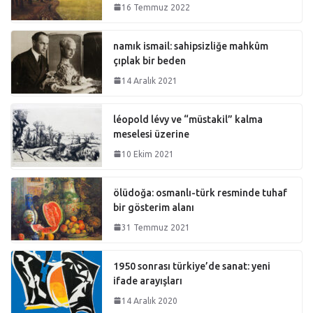
16 Temmuz 2022
namık ismail: sahipsizliğe mahkûm
çıplak bir beden
14 Aralık 2021
léopold lévy ve “müstakil” kalma
meselesi üzerine
10 Ekim 2021
ölüdoğa: osmanlı-türk resminde tuhaf
bir gösterim alanı
31 Temmuz 2021
1950 sonrası türkiye’de sanat: yeni
ifade arayışları
14 Aralık 2020