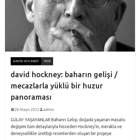
DAVID HOCKNEY
YENI
david hockney: baharın gelişi /
mecazlarla yüklü bir huzur
panoraması
28 Mayıs 2022
admin
GÜLAY YAŞAYANLAR Baharın Gelişi; doğada yaşanan masalsı
değişimi tüm detaylarıyla hisseden Hockney’in, merakla ve
deneysellikle ürettiği resimlerden oluşan bir projeye