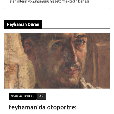
izlenimlerin yoğunluğunu hissettirmektedir. Dahası,
Feyhaman Duran
FEYHAMAN DURAN
YENI
feyhaman’da otoportre: