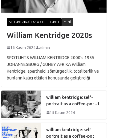
SELF-PORTRAIT AS A COFFEE-POT
YENI
William Kentridge 2020s
16 Kasım 2024
admin
SPOTLIHTS WILLIAM KENTRIDGE 2000’s 1955
JOHANNESBURG / GÜNEY AFRİKA William
Kentridge; apartheid, sömürgecilik, totaliterlik ve
bunların kalıcı etkileri konusunda geliştirdiği
william kentridge: self-
portrait as a coffee-pot -1
15 Kasım 2024
william kentridge: self-
portrait as a coffee-pot