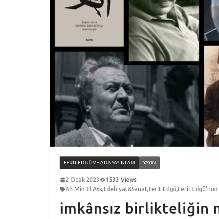
FERIT EDGÜ VE ADA YAYINLARI
YAYIN
2 Ocak 2023
1533 Views
Ah Min-El Aşk
,
Edebiyat&Sanat
,
Ferit Edgü
,
Ferit Edgü'nün 
imkânsız birlikteliğin