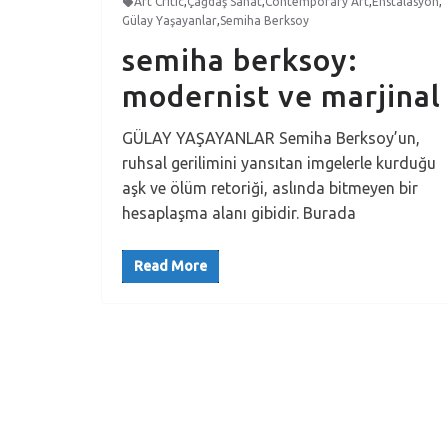
Art Critic
,
Çağdaş Sanat
,
Contemporary Art
,
Enstalasyon
,
Gülay Yaşayanlar
,
Semiha Berksoy
semiha berksoy:
modernist ve marjinal
GÜLAY YAŞAYANLAR Semiha Berksoy’un,
ruhsal gerilimini yansıtan imgelerle kurduğu
aşk ve ölüm retoriği, aslında bitmeyen bir
hesaplaşma alanı gibidir. Burada
Read More