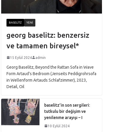
BASELITZ
YENI
georg baselitz: benzersiz
ve tamamen bireysel*
15 Eylül 2024
admin
Georg Baselitz, Beyond the Rattan Sofa in Wave
Form Artaud’s Bedroom (Jenseits Peddigrohrsofa
in Wellenform Artauds Schlafzimmer), 2023,
Detail, Oil
baselitz’in son sergileri:
tutkulu bir değişim ve
yenilenme arayışı – I
10 Eylül 2024