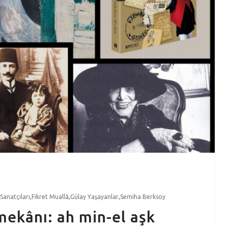
Sanatçıları
,
Fikret Muallâ
,
Gülay Yaşayanlar
,
Semiha Berksoy
 mekânı: ah min-el aşk