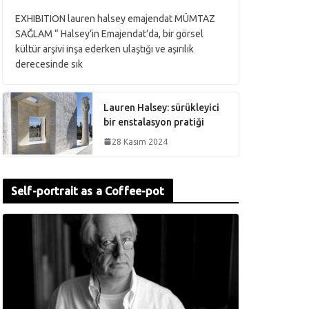
EXHIBITION lauren halsey emajendat MÜMTAZ
SAĞLAM “ Halsey’in Emajendat’da, bir görsel
kültür arşivi inşa ederken ulaştığı ve aşırılık
derecesinde sık
Lauren Halsey: sürükleyici
bir enstalasyon pratiği
28 Kasım 2024
Self-portrait as a Coffee-pot