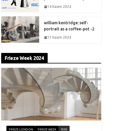
14 Kasım 2024
william kentridge: self-
portrait as a coffee-pot -2
13 Kasım 2024
Frieze Week 2024
FRIEZE LONDON
FRIEZE WEEK
YENI