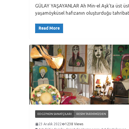
GÜLAY YAŞAYANLAR Ah Min-el Aşk’ta üst üste k
yaşamöyküsel hafızanın oluşturduğu tahribat
Read More
EDGÜ’NÜN SANATÇILARI
RESIM TARIHIMIZDEN
23 Aralık 2022
1238 Views