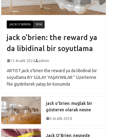
JACK O'BRIEN
YENI
jack o’brien: the reward ya
da libidinal bir soyutlama
15 Aralık 2024
admin
ARTIST jack o’brien the reward ya da libidinal bir
soyutlama BY GÜLAY YAŞAYANLAR “ Üzerlerine
file giydirilerek yatay bir konumda
jack o’brien: muğlak bir
gösteren olarak nesne
6 Aralık 2024
Jack O’Brien: nesnede