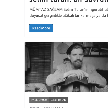
MÜMTAZ SAĞLAM Selim Turan’ın figüratif algı
duyusal gerginlikle alâkalı bir karmaşa ya da
Read More
PARIS OKULU
SELIM TURAN