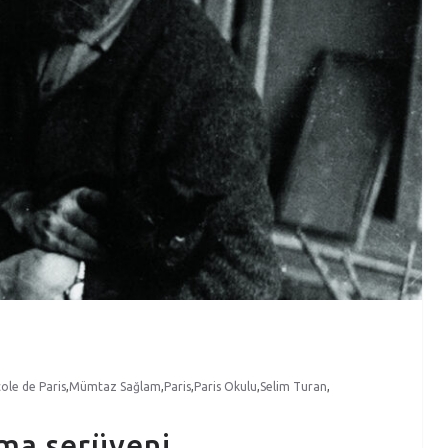
cole de Paris
,
Mümtaz Sağlam
,
Paris
,
Paris Okulu
,
Selim Turan
,
lma serüveni