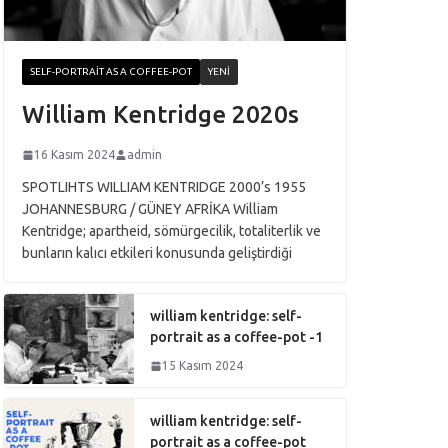
SELF-PORTRAIT AS A COFFEE-POT
YENI
William Kentridge 2020s
16 Kasım 2024
admin
SPOTLIHTS WILLIAM KENTRIDGE 2000’s 1955
JOHANNESBURG / GÜNEY AFRİKA William
Kentridge; apartheid, sömürgecilik, totaliterlik ve
bunların kalıcı etkileri konusunda geliştirdiği
william kentridge: self-
portrait as a coffee-pot -1
15 Kasım 2024
william kentridge: self-
portrait as a coffee-pot