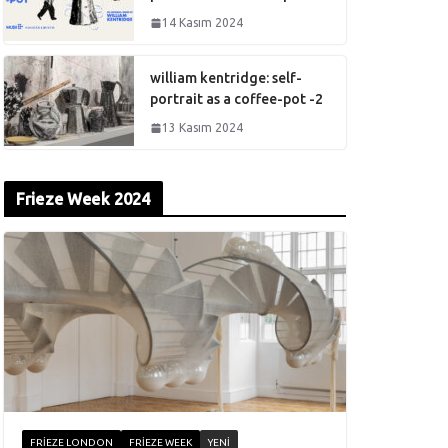
14 Kasım 2024
william kentridge: self-
portrait as a coffee-pot -2
13 Kasım 2024
Frieze Week 2024
FRIEZE LONDON
FRIEZE WEEK
YENI