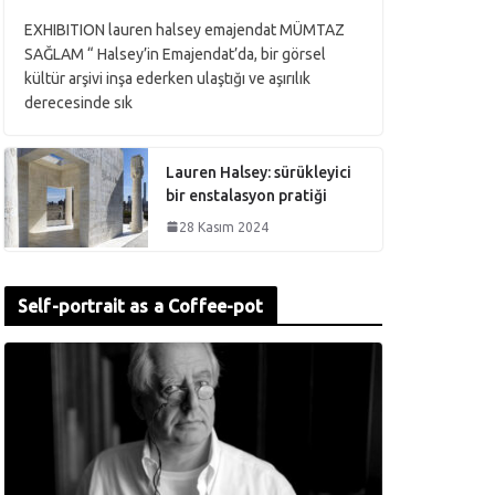
EXHIBITION lauren halsey emajendat MÜMTAZ
SAĞLAM “ Halsey’in Emajendat’da, bir görsel
kültür arşivi inşa ederken ulaştığı ve aşırılık
derecesinde sık
Lauren Halsey: sürükleyici
bir enstalasyon pratiği
28 Kasım 2024
Self-portrait as a Coffee-pot