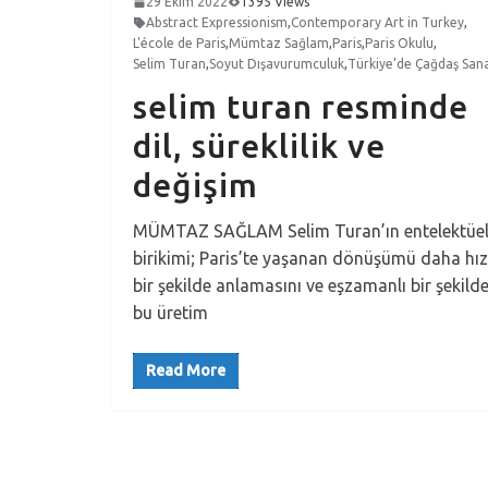
29 Ekim 2022
1395 Views
Abstract Expressionism
,
Contemporary Art in Turkey
,
L'école de Paris
,
Mümtaz Sağlam
,
Paris
,
Paris Okulu
,
Selim Turan
,
Soyut Dışavurumculuk
,
Türkiye’de Çağdaş San
selim turan resminde
dil, süreklilik ve
değişim
MÜMTAZ SAĞLAM Selim Turan’ın entelektüe
birikimi; Paris’te yaşanan dönüşümü daha hız
bir şekilde anlamasını ve eşzamanlı bir şekild
bu üretim
Read More