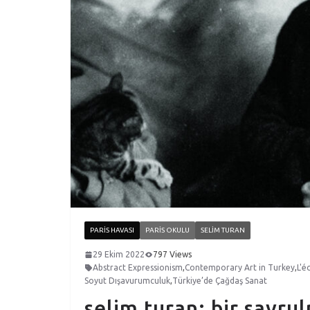
PARIS HAVASI
PARIS OKULU
SELIM TURAN
29 Ekim 2022
797 Views
Abstract Expressionism
,
Contemporary Art in Turkey
,
L'é
Soyut Dışavurumculuk
,
Türkiye’de Çağdaş Sanat
selim turan: bir savru