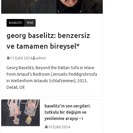
BASELITZ
YENI
georg baselitz: benzersiz
ve tamamen bireysel*
15 Eylül 2024
admin
Georg Baselitz, Beyond the Rattan Sofa in Wave
Form Artaud’s Bedroom (Jenseits Peddigrohrsofa
in Wellenform Artauds Schlafzimmer), 2023,
Detail, Oil
baselitz’in son sergileri:
tutkulu bir değişim ve
yenilenme arayışı – I
10 Eylül 2024