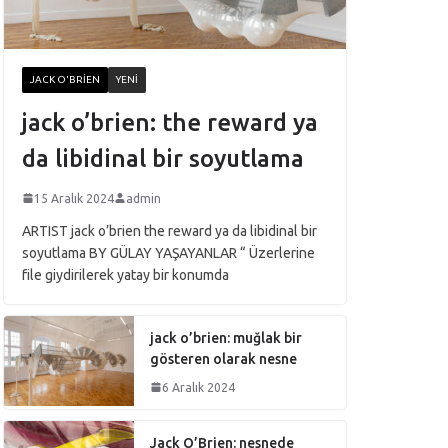
JACK O'BRIEN
YENI
jack o’brien: the reward ya
da libidinal bir soyutlama
15 Aralık 2024
admin
ARTIST jack o’brien the reward ya da libidinal bir
soyutlama BY GÜLAY YAŞAYANLAR “ Üzerlerine
file giydirilerek yatay bir konumda
jack o’brien: muğlak bir
gösteren olarak nesne
6 Aralık 2024
Jack O’Brien: nesnede