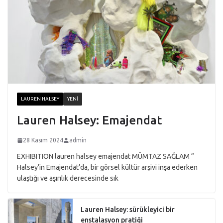
LAUREN HALSEY
YENI
Lauren Halsey: Emajendat
28 Kasım 2024
admin
EXHIBITION lauren halsey emajendat MÜMTAZ SAĞLAM “
Halsey’in Emajendat’da, bir görsel kültür arşivi inşa ederken
ulaştığı ve aşırılık derecesinde sık
Lauren Halsey: sürükleyici bir
enstalasyon pratiği