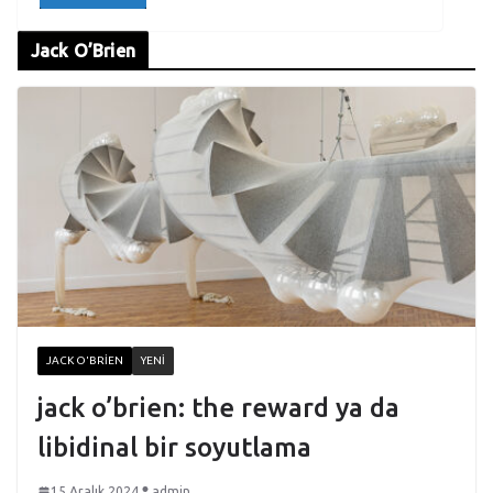
Jack O’Brien
JACK O'BRIEN
YENI
jack o’brien: the reward ya da
libidinal bir soyutlama
15 Aralık 2024
admin