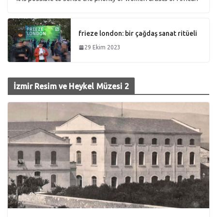
frieze london: bir çağdaş sanat ritüeli
29 Ekim 2023
İzmir Resim ve Heykel Müzesi 2