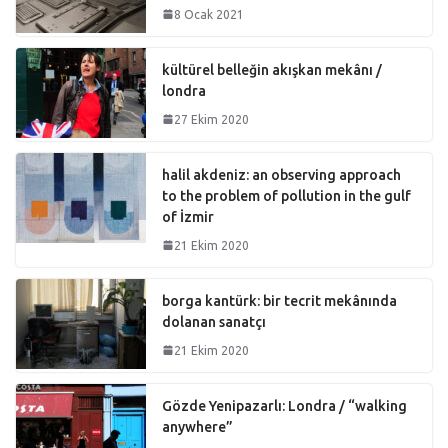
8 Ocak 2021
kültürel belleğin akışkan mekânı /
londra
27 Ekim 2020
halil akdeniz: an observing approach
to the problem of pollution in the gulf
of İzmir
21 Ekim 2020
borga kantürk: bir tecrit mekânında
dolanan sanatçı
21 Ekim 2020
Gözde Yenipazarlı: Londra / “walking
anywhere”