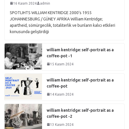
16 Kasım 2024
admin
SPOTLIHTS WILLIAM KENTRIDGE 2000’s 1955
JOHANNESBURG / GÜNEY AFRİKA William Kentridge;
apartheid, sömürgecilik, totaliterlik ve bunların kalıcı etkileri
konusunda geliştirdiği
william kentridge: self-portrait as a
coffee-pot -1
15 Kasım 2024
william kentridge: self-portrait as a
coffee-pot
14 Kasım 2024
william kentridge: self-portrait as a
coffee-pot -2
13 Kasım 2024