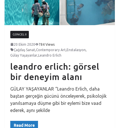
GÜNCEL II
20 Ekim 2020
784 Views
Çağdaş Sanat
,
Contemporary Art
,
Enstalasyon
,
Gülay Yaşayanlar
,
Leandro Erlich
leandro erlich: görsel
bir deneyim alanı
GÜLAY YAŞAYANLAR “Leandro Erlich, daha
baştan gerçeğin gücünü önceleyerek, psikolojik
yanılsamaya düşme gibi bir eylemi bize vaad
ederek, aynı şekilde
Read More