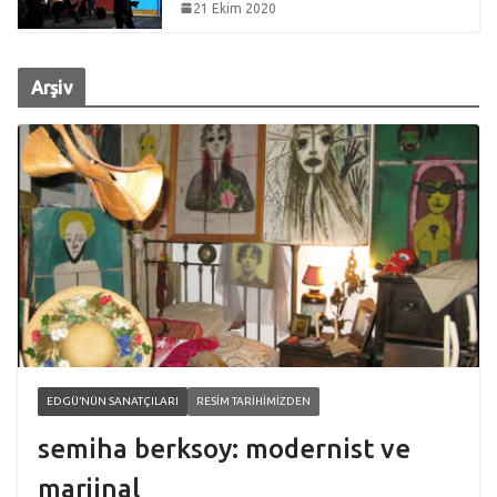
21 Ekim 2020
Arşiv
EDGÜ’NÜN SANATÇILARI
RESIM TARIHIMIZDEN
semiha berksoy: modernist ve
marjinal