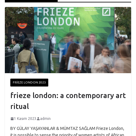
FRIEZE LONDON 2023
frieze london: a contemporary art
ritual
1 Kasım 2023
admin
BY GÜLAY YAŞAYANLAR & MÜMTAZ SAĞLAM Frieze London,
it is possible to sense the priority of women artists of African