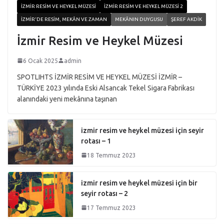
İZMIR RESIM VE HEYKEL MÜZESI
İZMIR RESIM VE HEYKEL MÜZESI 2
İZMIR'DE RESIM, MEKÂN VE ZAMAN
MEKÂNIN DUYGUSU
ŞEREF AKDIK
İzmir Resim ve Heykel Müzesi
6 Ocak 2025
admin
SPOTLIHTS İZMİR RESİM VE HEYKEL MÜZESİ İZMİR –
TÜRKİYE 2023 yılında Eski Alsancak Tekel Sigara Fabrikası
alanındaki yeni mekânına taşınan
izmir resim ve heykel müzesi için seyir
rotası – 1
18 Temmuz 2023
izmir resim ve heykel müzesi için bir
seyir rotası – 2
17 Temmuz 2023