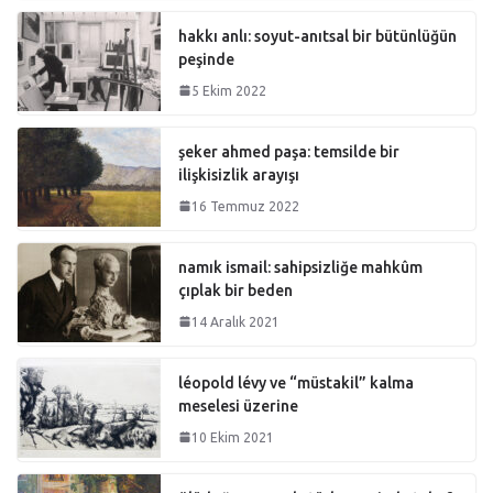
hakkı anlı: soyut-anıtsal bir bütünlüğün
peşinde
5 Ekim 2022
şeker ahmed paşa: temsilde bir
ilişkisizlik arayışı
16 Temmuz 2022
namık ismail: sahipsizliğe mahkûm
çıplak bir beden
14 Aralık 2021
léopold lévy ve “müstakil” kalma
meselesi üzerine
10 Ekim 2021