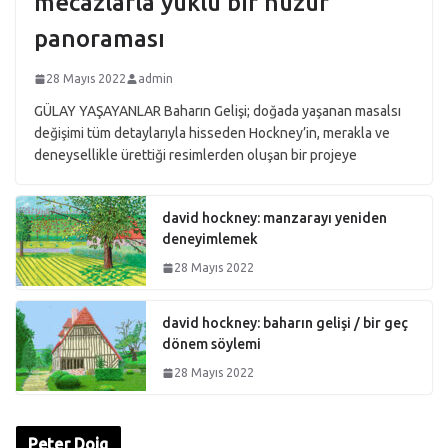
mecazlarla yüklü bir huzur
panoraması
28 Mayıs 2022
admin
GÜLAY YAŞAYANLAR Baharın Gelişi; doğada yaşanan masalsı
değişimi tüm detaylarıyla hisseden Hockney’in, merakla ve
deneysellikle ürettiği resimlerden oluşan bir projeye
david hockney: manzarayı yeniden
deneyimlemek
28 Mayıs 2022
david hockney: baharın gelişi / bir geç
dönem söylemi
28 Mayıs 2022
Peter Doig