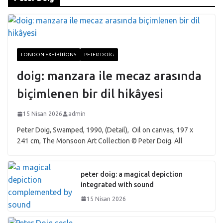
LONDON EXHIBITIONS
PETER DOIG
doig: manzara ile mecaz arasında
biçimlenen bir dil hikâyesi
15 Nisan 2026
admin
Peter Doig, Swamped, 1990, (Detail), Oil on canvas, 197 x
241 cm, The Monsoon Art Collection © Peter Doig. All
peter doig: a magical depiction
integrated with sound
15 Nisan 2026