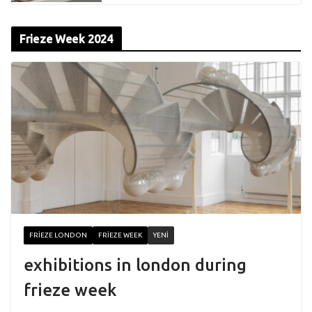
Frieze Week 2024
FRIEZE LONDON
FRIEZE WEEK
YENI
exhibitions in london during
frieze week