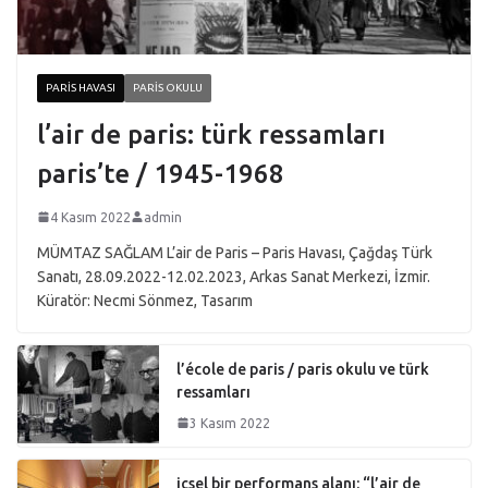
PARIS HAVASI
PARIS OKULU
l’air de paris: türk ressamları
paris’te / 1945-1968
4 Kasım 2022
admin
MÜMTAZ SAĞLAM L’air de Paris – Paris Havası, Çağdaş Türk
Sanatı, 28.09.2022-12.02.2023, Arkas Sanat Merkezi, İzmir.
Küratör: Necmi Sönmez, Tasarım
l’école de paris / paris okulu ve türk
ressamları
3 Kasım 2022
içsel bir performans alanı: “l’air de