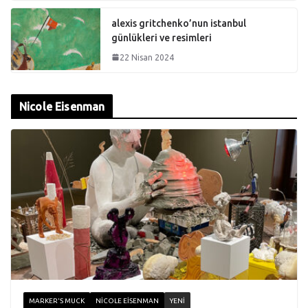
alexis gritchenko’nun istanbul
günlükleri ve resimleri
22 Nisan 2024
Nicole Eisenman
MARKER'S MUCK
NICOLE EISENMAN
YENI