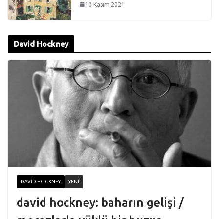
10 Kasım 2021
David Hockney
DAVID HOCKNEY
YENI
david hockney: baharın gelişi /