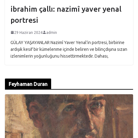
ibrahim çallı: nazimî yaver yenal
portresi
29 Haziran 2024
admin
GÜLAY YAŞAYANLAR Nazimî Yaver Yenal’in portresi, birbirine
ardışık kesif bir kümelenme içinde beliren ve bilinçdışına sızan
izlenimlerin yoğunluğunu hissettirmektedir. Dahası,
Feyhaman Duran