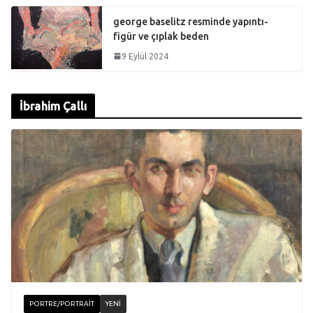
george baselitz resminde yapıntı-
figür ve çıplak beden
9 Eylül 2024
İbrahim Çallı
PORTRE/PORTRAIT
YENI