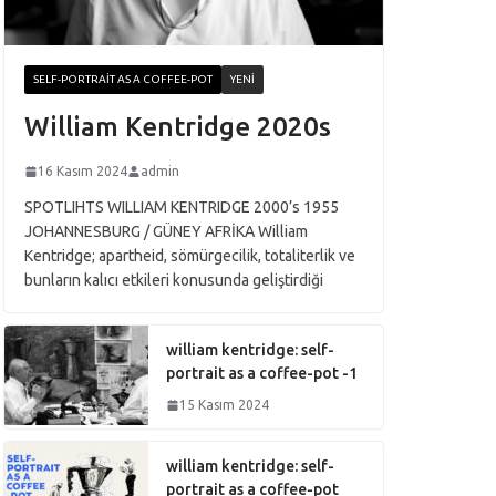
SELF-PORTRAIT AS A COFFEE-POT
YENI
William Kentridge 2020s
16 Kasım 2024
admin
SPOTLIHTS WILLIAM KENTRIDGE 2000’s 1955
JOHANNESBURG / GÜNEY AFRİKA William
Kentridge; apartheid, sömürgecilik, totaliterlik ve
bunların kalıcı etkileri konusunda geliştirdiği
william kentridge: self-
portrait as a coffee-pot -1
15 Kasım 2024
william kentridge: self-
portrait as a coffee-pot