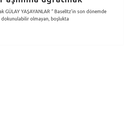
tmak GÜLAY YAŞAYANLAR “ BaselItz’in son dönemde
k dokunulabilir olmayan, boşlukta