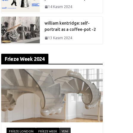
14 Kasım 2024
william kentridge: self-
portrait as a coffee-pot -2
13 Kasım 2024
Frieze Week 2024
FRIEZE LONDON
FRIEZE WEEK
YENI