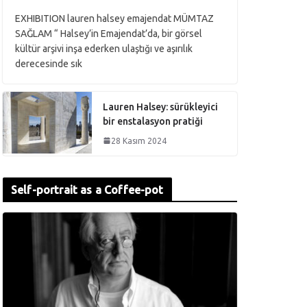
EXHIBITION lauren halsey emajendat MÜMTAZ
SAĞLAM “ Halsey’in Emajendat’da, bir görsel
kültür arşivi inşa ederken ulaştığı ve aşırılık
derecesinde sık
Lauren Halsey: sürükleyici
bir enstalasyon pratiği
28 Kasım 2024
Self-portrait as a Coffee-pot