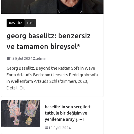
BASELITZ
YENI
georg baselitz: benzersiz
ve tamamen bireysel*
15 Eylül 2024
admin
Georg Baselitz, Beyond the Rattan Sofa in Wave
Form Artaud’s Bedroom (Jenseits Peddigrohrsofa
in Wellenform Artauds Schlafzimmer), 2023,
Detail, Oil
baselitz’in son sergileri:
tutkulu bir değişim ve
yenilenme arayışı – I
10 Eylül 2024