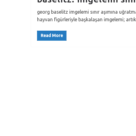
georg baselitz imgelemi sınır aşımına uğra
hayvan figürleriyle başkalaşan imgelemi; artı
Read More