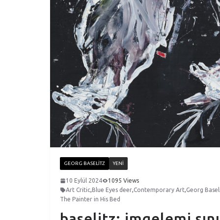
GEORG BASELITZ
YENI
10 Eylül 2024
1095 Views
Art Critic
,
Blue Eyes deer
,
Contemporary Art
,
Georg Basel
The Painter in His Bed
baselitz: imgelemi sı