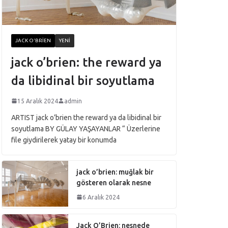
JACK O'BRIEN
YENI
jack o’brien: the reward ya
da libidinal bir soyutlama
15 Aralık 2024
admin
ARTIST jack o’brien the reward ya da libidinal bir
soyutlama BY GÜLAY YAŞAYANLAR “ Üzerlerine
file giydirilerek yatay bir konumda
jack o’brien: muğlak bir
gösteren olarak nesne
6 Aralık 2024
Jack O’Brien: nesnede