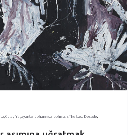
itz
,
Gülay Yaşayanlar
,
Johannistriebhirsch
,
The Last Decade
,
nır aşımına uğratmak