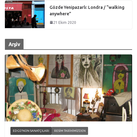
Gözde Yenipazarlı: Londra / “walking
anywhere”
21 Ekim 2020
Arşiv
EDGÜ’NÜN SANATÇILARI
RESIM TARIHIMIZDEN