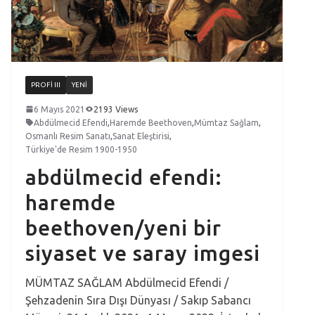
PROFI III
YENI
6 Mayıs 2021
2193 Views
Abdülmecid Efendi
,
Haremde Beethoven
,
Mümtaz Sağlam
,
Osmanlı Resim Sanatı
,
Sanat Eleştirisi
,
Türkiye'de Resim 1900-1950
abdülmecid efendi:
haremde
beethoven/yeni bir
siyaset ve saray imgesi
MÜMTAZ SAĞLAM Abdülmecid Efendi /
Şehzadenin Sıra Dışı Dünyası / Sakıp Sabancı