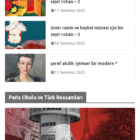
seyir rotası – 2
17 Temmuz 2023
izmir resim ve heykel müzesi için bir
seyir rotası – 3
16 Temmuz 2023
şeref akdik: iyimser bir modern *
15 Temmuz 2023
Paris Okulu ve Türk Ressamları