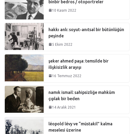
binbir bedros / otoportreler
10 Kasım 2022
hakkı anlı: soyut-anıtsal bir bütünlüğün
peşinde
5 Ekim 2022
şeker ahmed paşa: temsilde bir
ilişkisizlik arayışı
16 Temmuz 2022
namık ismail: sahipsizliğe mahkûm
çıplak bir beden
14 Aralık 2021
léopold lévy ve “müstakil” kalma
meselesi üzerine