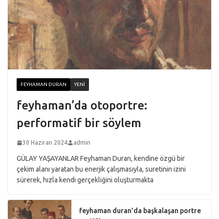
FEYHAMAN DURAN
YENI
feyhaman’da otoportre:
performatif bir söylem
30 Haziran 2024
admin
GÜLAY YAŞAYANLAR Feyhaman Duran, kendine özgü bir
çekim alanı yaratan bu enerjik çalışmasıyla, suretinin izini
sürerek, hızla kendi gerçekliğini oluşturmakta
feyhaman duran’da başkalaşan portre