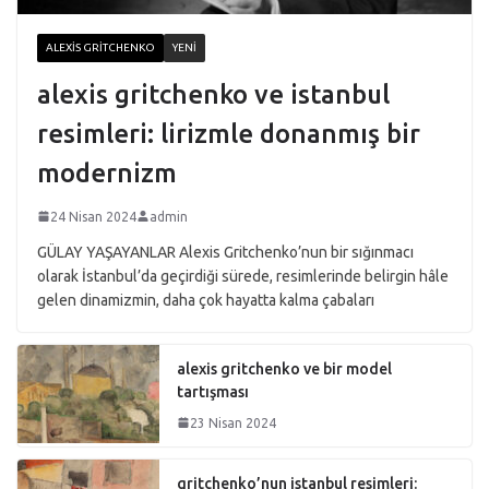
ALEXIS GRITCHENKO
YENI
alexis gritchenko ve istanbul
resimleri: lirizmle donanmış bir
modernizm
24 Nisan 2024
admin
GÜLAY YAŞAYANLAR Alexis Gritchenko’nun bir sığınmacı
olarak İstanbul’da geçirdiği sürede, resimlerinde belirgin hâle
gelen dinamizmin, daha çok hayatta kalma çabaları
alexis gritchenko ve bir model
tartışması
23 Nisan 2024
gritchenko’nun istanbul resimleri: