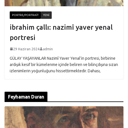
PORTRE/PORTRAIT
YENI
ibrahim çallı: nazimî yaver yenal
portresi
29 Haziran 2024
admin
GÜLAY YAŞAYANLAR Nazimî Yaver Yenal’in portresi, birbirine
ardışık kesif bir kümelenme içinde beliren ve bilinçdışına sızan
izlenimlerin yoğunluğunu hissettirmektedir. Dahası,
Feyhaman Duran