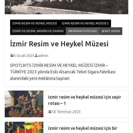
İZMIR RESIM VE HEYKEL MÜZESI
İZMIR RESIM VE HEYKEL MÜZESI 2
İZMIR'DE RESIM, MEKÂN VE ZAMAN
MEKÂNIN DUYGUSU
ŞEREF AKDIK
İzmir Resim ve Heykel Müzesi
6 Ocak 2025
admin
SPOTLIHTS İZMİR RESİM VE HEYKEL MÜZESİ İZMİR –
TÜRKİYE 2023 yılında Eski Alsancak Tekel Sigara Fabrikası
alanındaki yeni mekânına taşınan
izmir resim ve heykel müzesi için seyir
rotası – 1
18 Temmuz 2023
izmir resim ve heykel müzesi için bir