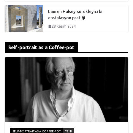
Lauren Halsey: sürükleyici bir
enstalasyon pratiği
28 Kasım 2024
Self-portrait as a Coffee-pot
SELF-PORTRAIT AS A COFFEE-POT
YENI