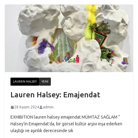
LAUREN HALSEY
YENI
Lauren Halsey: Emajendat
28 Kasım 2024
admin
EXHIBITION lauren halsey emajendat MÜMTAZ SAĞLAM “
Halsey’in Emajendat’da, bir görsel kültür arşivi inşa ederken
ulaştığı ve aşırılık derecesinde sık