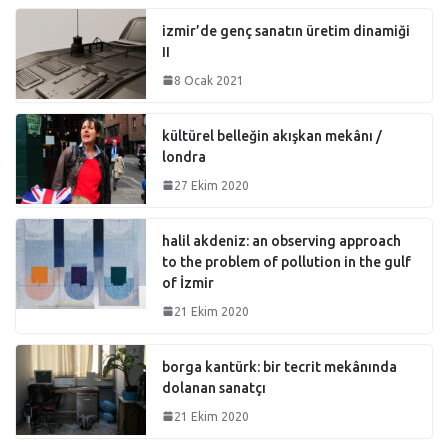
izmir’de genç sanatın üretim dinamiği
II
8 Ocak 2021
kültürel belleğin akışkan mekânı /
londra
27 Ekim 2020
halil akdeniz: an observing approach
to the problem of pollution in the gulf
of İzmir
21 Ekim 2020
borga kantürk: bir tecrit mekânında
dolanan sanatçı
21 Ekim 2020