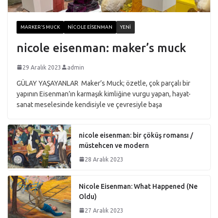
MARKER'S MUCK
NICOLE EISENMAN
YENI
nicole eisenman: maker’s muck
29 Aralık 2023
admin
GÜLAY YAŞAYANLAR Maker’s Muck; özetle, çok parçalı bir
yapının Eisenman’ın karmaşık kimliğine vurgu yapan, hayat-
sanat meselesinde kendisiyle ve çevresiyle başa
nicole eisenman: bir çöküş romansı /
müstehcen ve modern
28 Aralık 2023
Nicole Eisenman: What Happened (Ne
Oldu)
27 Aralık 2023