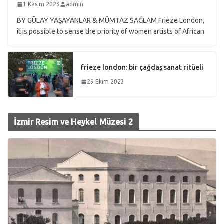
1 Kasım 2023
admin
BY GÜLAY YAŞAYANLAR & MÜMTAZ SAĞLAM Frieze London,
it is possible to sense the priority of women artists of African
frieze london: bir çağdaş sanat ritüeli
29 Ekim 2023
İzmir Resim ve Heykel Müzesi 2