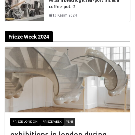
william kentridge: self-portrait as a
coffee-pot -2
13 Kasım 2024
Frieze Week 2024
FRIEZE LONDON
FRIEZE WEEK
YENI
exhibitions in london during