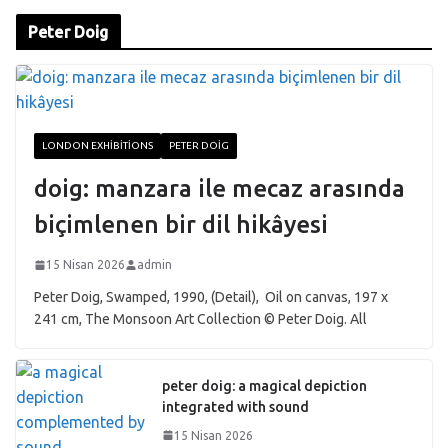
Peter Doig
LONDON EXHIBITIONS
PETER DOIG
doig: manzara ile mecaz arasında
biçimlenen bir dil hikâyesi
15 Nisan 2026
admin
Peter Doig, Swamped, 1990, (Detail), Oil on canvas, 197 x
241 cm, The Monsoon Art Collection © Peter Doig. All
peter doig: a magical depiction
integrated with sound
15 Nisan 2026