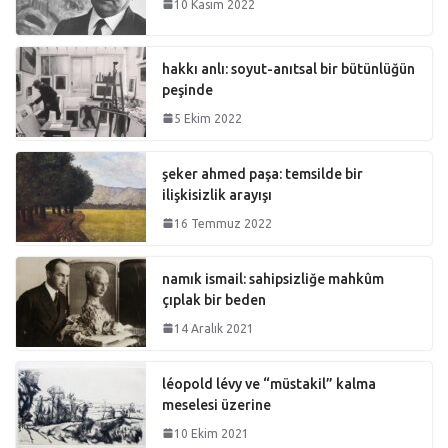
10 Kasım 2022
hakkı anlı: soyut-anıtsal bir bütünlüğün
peşinde
5 Ekim 2022
şeker ahmed paşa: temsilde bir
ilişkisizlik arayışı
16 Temmuz 2022
namık ismail: sahipsizliğe mahkûm
çıplak bir beden
14 Aralık 2021
léopold lévy ve “müstakil” kalma
meselesi üzerine
10 Ekim 2021