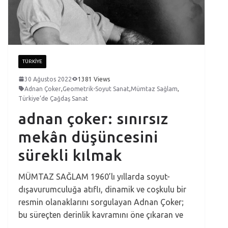
TÜRKIYE
30 Ağustos 2022
1381 Views
Adnan Çoker
,
Geometrik-Soyut Sanat
,
Mümtaz Sağlam
,
Türkiye’de Çağdaş Sanat
adnan çoker: sınırsız
mekân düşüncesini
sürekli kılmak
MÜMTAZ SAĞLAM 1960’lı yıllarda soyut-
dışavurumculuğa atıflı, dinamik ve coşkulu bir
resmin olanaklarını sorgulayan Adnan Çoker;
bu süreçten derinlik kavramını öne çıkaran ve