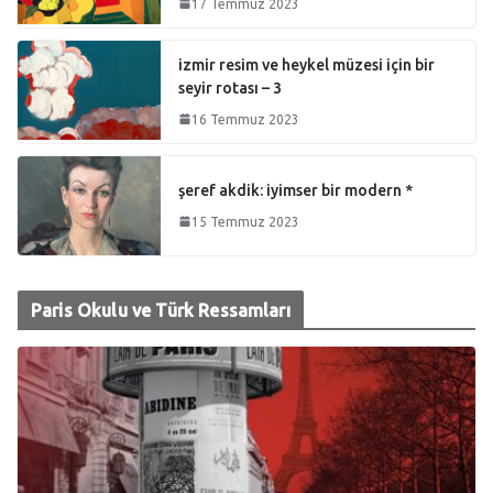
17 Temmuz 2023
izmir resim ve heykel müzesi için bir
seyir rotası – 3
16 Temmuz 2023
şeref akdik: iyimser bir modern *
15 Temmuz 2023
Paris Okulu ve Türk Ressamları