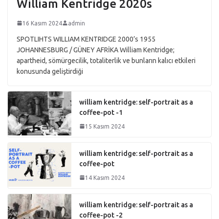
William Kentridge 2020s
16 Kasım 2024
admin
SPOTLIHTS WILLIAM KENTRIDGE 2000’s 1955
JOHANNESBURG / GÜNEY AFRİKA William Kentridge;
apartheid, sömürgecilik, totaliterlik ve bunların kalıcı etkileri
konusunda geliştirdiği
william kentridge: self-portrait as a
coffee-pot -1
15 Kasım 2024
william kentridge: self-portrait as a
coffee-pot
14 Kasım 2024
william kentridge: self-portrait as a
coffee-pot -2