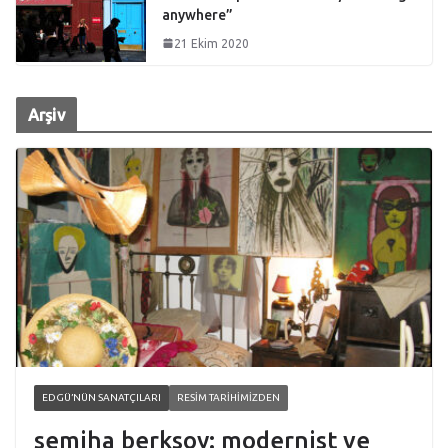
anywhere”
21 Ekim 2020
Arşiv
EDGÜ’NÜN SANATÇILARI
RESIM TARIHIMIZDEN
semiha berksoy: modernist ve