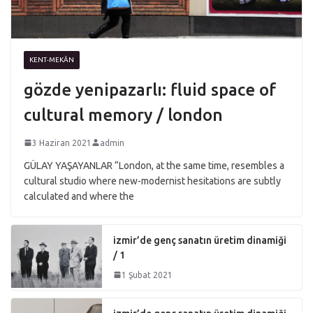
KENT-MEKÂN
gözde yenipazarlı: fluid space of
cultural memory / london
3 Haziran 2021
admin
GÜLAY YAŞAYANLAR “London, at the same time, resembles a
cultural studio where new-modernist hesitations are subtly
calculated and where the
izmir’de genç sanatın üretim dinamiği
/ 1
1 Şubat 2021