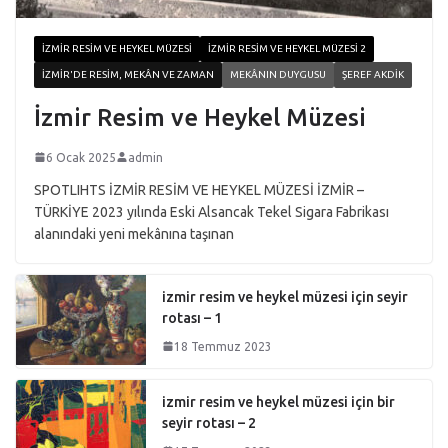
İZMIR RESIM VE HEYKEL MÜZESI
İZMIR RESIM VE HEYKEL MÜZESI 2
İZMIR'DE RESIM, MEKÂN VE ZAMAN
MEKÂNIN DUYGUSU
ŞEREF AKDIK
İzmir Resim ve Heykel Müzesi
6 Ocak 2025
admin
SPOTLIHTS İZMİR RESİM VE HEYKEL MÜZESİ İZMİR –
TÜRKİYE 2023 yılında Eski Alsancak Tekel Sigara Fabrikası
alanındaki yeni mekânına taşınan
izmir resim ve heykel müzesi için seyir
rotası – 1
18 Temmuz 2023
izmir resim ve heykel müzesi için bir
seyir rotası – 2