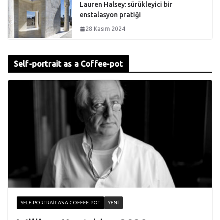
Lauren Halsey: sürükleyici bir
enstalasyon pratiği
28 Kasım 2024
Self-portrait as a Coffee-pot
SELF-PORTRAIT AS A COFFEE-POT
YENI