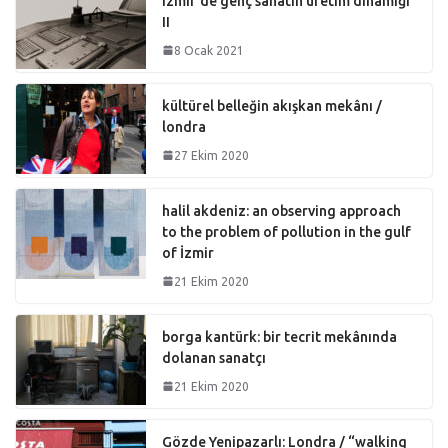
izmir’de genç sanatın üretim dinamiği
II
8 Ocak 2021
kültürel belleğin akışkan mekânı /
londra
27 Ekim 2020
halil akdeniz: an observing approach
to the problem of pollution in the gulf
of İzmir
21 Ekim 2020
borga kantürk: bir tecrit mekânında
dolanan sanatçı
21 Ekim 2020
Gözde Yenipazarlı: Londra / “walking