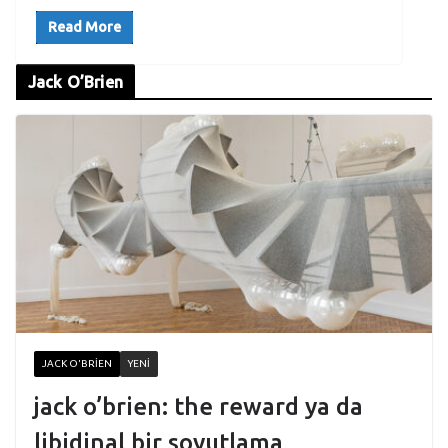
Read More
Jack O’Brien
JACK O'BRIEN
YENI
jack o’brien: the reward ya da
libidinal bir soyutlama