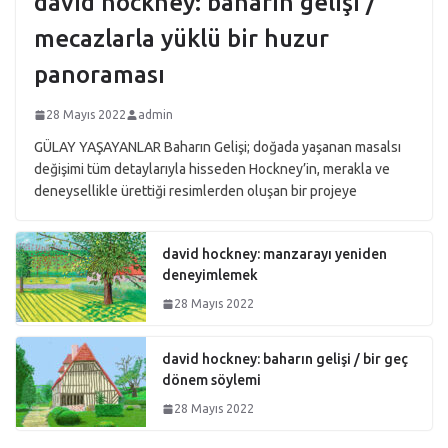
david hockney: baharın gelişi /
mecazlarla yüklü bir huzur
panoraması
28 Mayıs 2022
admin
GÜLAY YAŞAYANLAR Baharın Gelişi; doğada yaşanan masalsı
değişimi tüm detaylarıyla hisseden Hockney’in, merakla ve
deneysellikle ürettiği resimlerden oluşan bir projeye
david hockney: manzarayı yeniden
deneyimlemek
28 Mayıs 2022
david hockney: baharın gelişi / bir geç
dönem söylemi
28 Mayıs 2022