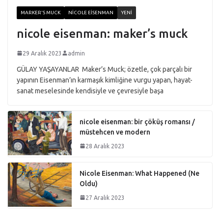
MARKER'S MUCK
NICOLE EISENMAN
YENI
nicole eisenman: maker’s muck
29 Aralık 2023
admin
GÜLAY YAŞAYANLAR Maker’s Muck; özetle, çok parçalı bir
yapının Eisenman’ın karmaşık kimliğine vurgu yapan, hayat-
sanat meselesinde kendisiyle ve çevresiyle başa
nicole eisenman: bir çöküş romansı /
müstehcen ve modern
28 Aralık 2023
Nicole Eisenman: What Happened (Ne
Oldu)
27 Aralık 2023