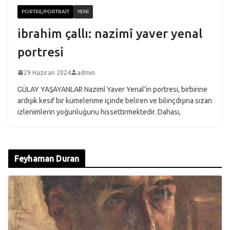
PORTRE/PORTRAIT
YENI
ibrahim çallı: nazimî yaver yenal
portresi
29 Haziran 2024
admin
GÜLAY YAŞAYANLAR Nazimî Yaver Yenal’in portresi, birbirine
ardışık kesif bir kümelenme içinde beliren ve bilinçdışına sızan
izlenimlerin yoğunluğunu hissettirmektedir. Dahası,
Feyhaman Duran