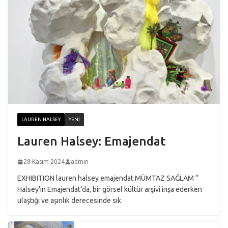
LAUREN HALSEY
YENI
Lauren Halsey: Emajendat
28 Kasım 2024
admin
EXHIBITION lauren halsey emajendat MÜMTAZ SAĞLAM “
Halsey’in Emajendat’da, bir görsel kültür arşivi inşa ederken
ulaştığı ve aşırılık derecesinde sık