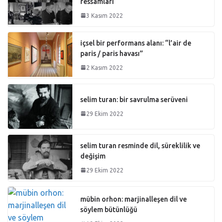
ressamları
3 Kasım 2022
içsel bir performans alanı: “l’air de
paris / paris havası”
2 Kasım 2022
selim turan: bir savrulma serüveni
29 Ekim 2022
selim turan resminde dil, süreklilik ve
değişim
29 Ekim 2022
mübin orhon: marjinalleşen dil ve
söylem bütünlüğü