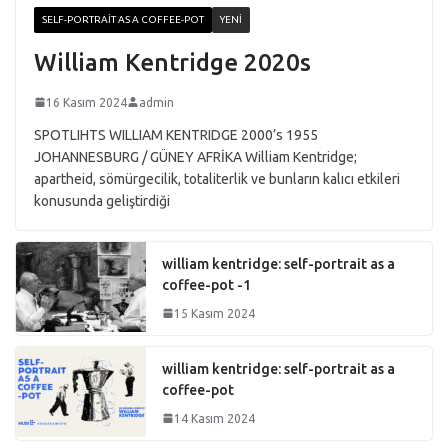
SELF-PORTRAIT AS A COFFEE-POT
YENI
William Kentridge 2020s
16 Kasım 2024
admin
SPOTLIHTS WILLIAM KENTRIDGE 2000’s 1955
JOHANNESBURG / GÜNEY AFRİKA William Kentridge;
apartheid, sömürgecilik, totaliterlik ve bunların kalıcı etkileri
konusunda geliştirdiği
william kentridge: self-portrait as a
coffee-pot -1
15 Kasım 2024
william kentridge: self-portrait as a
coffee-pot
14 Kasım 2024