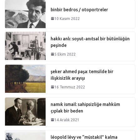
binbir bedros / otoportreler
10 Kasım 2022
hakkı anlı: soyut-anıtsal bir bütünlüğün
peşinde
5 Ekim 2022
şeker ahmed paşa: temsilde bir
ilişkisizlik arayışı
16 Temmuz 2022
namık ismail: sahipsizliğe mahkûm
çıplak bir beden
14 Aralık 2021
léopold lévy ve “müstakil” kalma