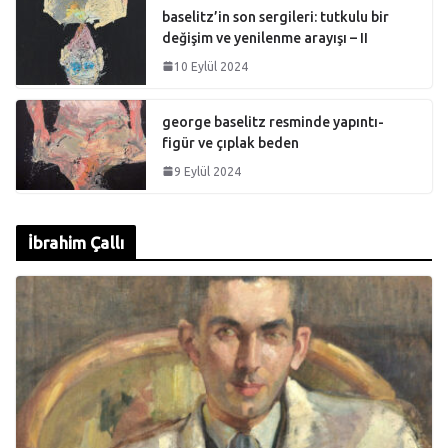
baselitz’in son sergileri: tutkulu bir
değişim ve yenilenme arayışı – II
10 Eylül 2024
george baselitz resminde yapıntı-
figür ve çıplak beden
9 Eylül 2024
İbrahim Çallı