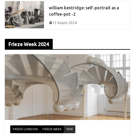
william kentridge: self-portrait as a
coffee-pot -2
13 Kasım 2024
Frieze Week 2024
FRIEZE LONDON
FRIEZE WEEK
YENI