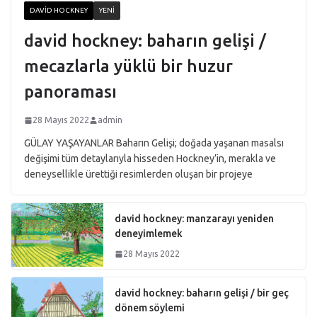
DAVID HOCKNEY
YENI
david hockney: baharın gelişi /
mecazlarla yüklü bir huzur
panoraması
28 Mayıs 2022
admin
GÜLAY YAŞAYANLAR Baharın Gelişi; doğada yaşanan masalsı
değişimi tüm detaylarıyla hisseden Hockney’in, merakla ve
deneysellikle ürettiği resimlerden oluşan bir projeye
david hockney: manzarayı yeniden
deneyimlemek
28 Mayıs 2022
david hockney: baharın gelişi / bir geç
dönem söylemi