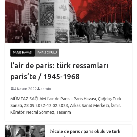
PARIS HAVASI
PARIS OKULU
l’air de paris: türk ressamları
paris’te / 1945-1968
4 Kasım 2022
admin
MÜMTAZ SAĞLAM L’air de Paris – Paris Havası, Çağdaş Türk
Sanatı, 28.09.2022-12.02.2023, Arkas Sanat Merkezi, İzmir.
Küratör: Necmi Sönmez, Tasarım
l’école de paris / paris okulu ve türk