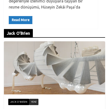
değerleriyle izlenimci duyuşlara taşıyan bir
resme dönüşümü, Hüseyin Zekâi Paşa’da
Read More
Jack O’Brien
JACK O'BRIEN
YENI