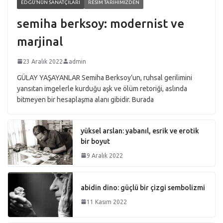
EDGÜ’NÜN SANATÇILARI
RESIM TARIHIMIZDEN
semiha berksoy: modernist ve
marjinal
23 Aralık 2022
admin
GÜLAY YAŞAYANLAR Semiha Berksoy’un, ruhsal gerilimini
yansıtan imgelerle kurduğu aşk ve ölüm retoriği, aslında
bitmeyen bir hesaplaşma alanı gibidir. Burada
yüksel arslan: yabanıl, esrik ve erotik
bir boyut
9 Aralık 2022
abidin dino: güçlü bir çizgi sembolizmi
11 Kasım 2022