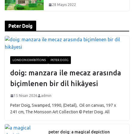
28 Mayıs 2022
Peter Doig
LONDON EXHIBITIONS
PETER DOIG
doig: manzara ile mecaz arasında
biçimlenen bir dil hikâyesi
15 Nisan 2026
admin
Peter Doig, Swamped, 1990, (Detail), Oil on canvas, 197 x
241 cm, The Monsoon Art Collection © Peter Doig. All
peter doig: a magical depiction