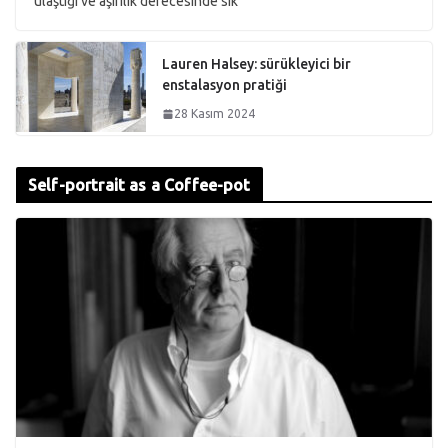
ulaştığı ve aşırılık derecesinde sık
Lauren Halsey: sürükleyici bir
enstalasyon pratiği
28 Kasım 2024
Self-portrait as a Coffee-pot