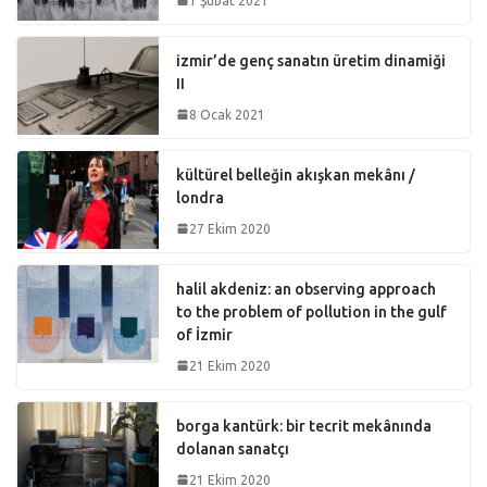
1 Şubat 2021
izmir’de genç sanatın üretim dinamiği
II
8 Ocak 2021
kültürel belleğin akışkan mekânı /
londra
27 Ekim 2020
halil akdeniz: an observing approach
to the problem of pollution in the gulf
of İzmir
21 Ekim 2020
borga kantürk: bir tecrit mekânında
dolanan sanatçı
21 Ekim 2020