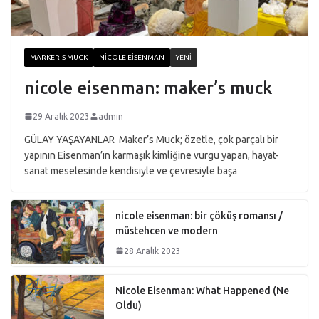
MARKER'S MUCK
NICOLE EISENMAN
YENI
nicole eisenman: maker’s muck
29 Aralık 2023
admin
GÜLAY YAŞAYANLAR Maker’s Muck; özetle, çok parçalı bir
yapının Eisenman’ın karmaşık kimliğine vurgu yapan, hayat-
sanat meselesinde kendisiyle ve çevresiyle başa
nicole eisenman: bir çöküş romansı /
müstehcen ve modern
28 Aralık 2023
Nicole Eisenman: What Happened (Ne
Oldu)