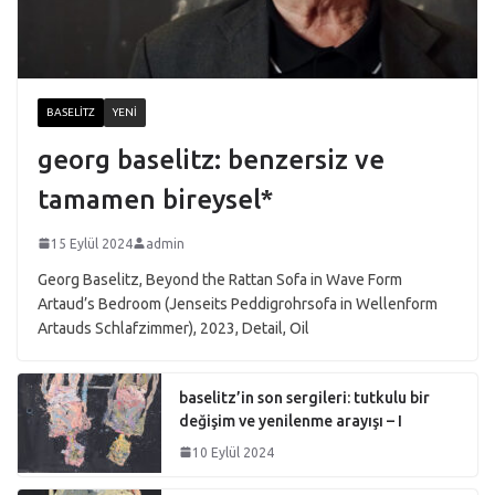
BASELITZ
YENI
georg baselitz: benzersiz ve
tamamen bireysel*
15 Eylül 2024
admin
Georg Baselitz, Beyond the Rattan Sofa in Wave Form
Artaud’s Bedroom (Jenseits Peddigrohrsofa in Wellenform
Artauds Schlafzimmer), 2023, Detail, Oil
baselitz’in son sergileri: tutkulu bir
değişim ve yenilenme arayışı – I
10 Eylül 2024