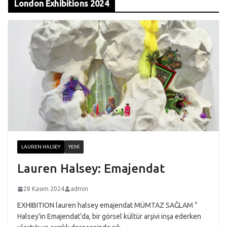
London Exhibitions 2024
LAUREN HALSEY
YENI
Lauren Halsey: Emajendat
28 Kasım 2024
admin
EXHIBITION lauren halsey emajendat MÜMTAZ SAĞLAM “
Halsey’in Emajendat’da, bir görsel kültür arşivi inşa ederken