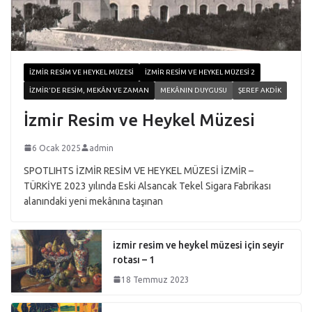
İZMIR RESIM VE HEYKEL MÜZESI
İZMIR RESIM VE HEYKEL MÜZESI 2
İZMIR'DE RESIM, MEKÂN VE ZAMAN
MEKÂNIN DUYGUSU
ŞEREF AKDIK
İzmir Resim ve Heykel Müzesi
6 Ocak 2025
admin
SPOTLIHTS İZMİR RESİM VE HEYKEL MÜZESİ İZMİR –
TÜRKİYE 2023 yılında Eski Alsancak Tekel Sigara Fabrikası
alanındaki yeni mekânına taşınan
izmir resim ve heykel müzesi için seyir
rotası – 1
18 Temmuz 2023