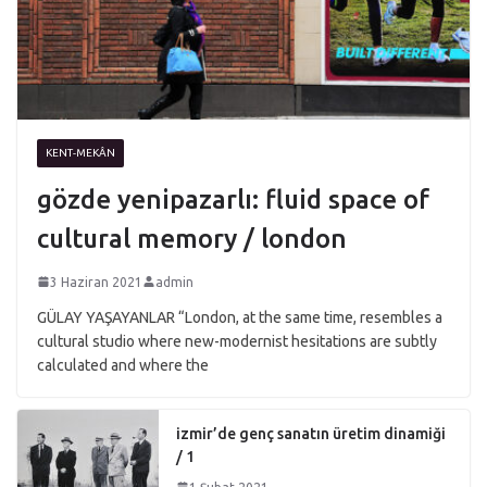
KENT-MEKÂN
gözde yenipazarlı: fluid space of
cultural memory / london
3 Haziran 2021
admin
GÜLAY YAŞAYANLAR “London, at the same time, resembles a
cultural studio where new-modernist hesitations are subtly
calculated and where the
izmir’de genç sanatın üretim dinamiği
/ 1