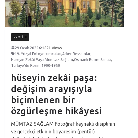
PROFI III
29 Ocak 2022
1821 Views
19. Yüzyıl Fotoyorumcuları
,
Asker Ressamlar
,
Hüseyin Zekâî Paşa
,
Mümtaz Sağlam
,
Osmanlı Resim Sanatı
,
Türkiye'de Resim 1900-1950
hüseyin zekâi paşa:
değişim arayışıyla
biçimlenen bir
özgürleşme hikâyesi
MÜMTAZ SAĞLAM Fotoğraf kaynaklı disiplinin
ve gerçekçi etkinin boyaresim (pentür)