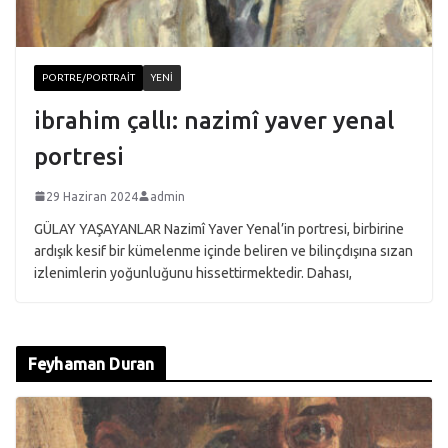
PORTRE/PORTRAIT
YENI
ibrahim çallı: nazimî yaver yenal
portresi
29 Haziran 2024
admin
GÜLAY YAŞAYANLAR Nazimî Yaver Yenal’in portresi, birbirine
ardışık kesif bir kümelenme içinde beliren ve bilinçdışına sızan
izlenimlerin yoğunluğunu hissettirmektedir. Dahası,
Feyhaman Duran