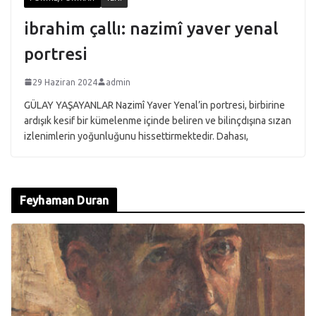
ibrahim çallı: nazimî yaver yenal
portresi
29 Haziran 2024
admin
GÜLAY YAŞAYANLAR Nazimî Yaver Yenal’in portresi, birbirine
ardışık kesif bir kümelenme içinde beliren ve bilinçdışına sızan
izlenimlerin yoğunluğunu hissettirmektedir. Dahası,
Feyhaman Duran