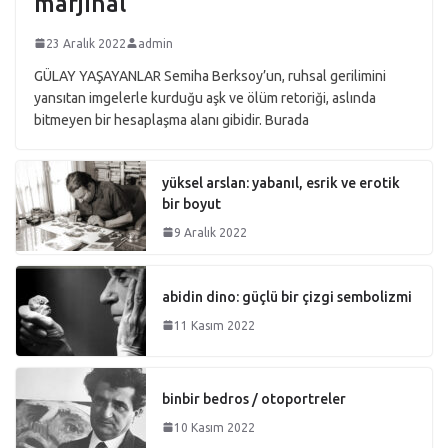
marjinal
23 Aralık 2022
admin
GÜLAY YAŞAYANLAR Semiha Berksoy’un, ruhsal gerilimini
yansıtan imgelerle kurduğu aşk ve ölüm retoriği, aslında
bitmeyen bir hesaplaşma alanı gibidir. Burada
yüksel arslan: yabanıl, esrik ve erotik
bir boyut
9 Aralık 2022
abidin dino: güçlü bir çizgi sembolizmi
11 Kasım 2022
binbir bedros / otoportreler
10 Kasım 2022