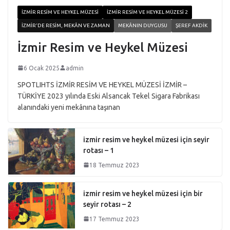
İZMIR RESIM VE HEYKEL MÜZESI
İZMIR RESIM VE HEYKEL MÜZESI 2
İZMIR'DE RESIM, MEKÂN VE ZAMAN
MEKÂNIN DUYGUSU
ŞEREF AKDIK
İzmir Resim ve Heykel Müzesi
6 Ocak 2025
admin
SPOTLIHTS İZMİR RESİM VE HEYKEL MÜZESİ İZMİR –
TÜRKİYE 2023 yılında Eski Alsancak Tekel Sigara Fabrikası
alanındaki yeni mekânına taşınan
izmir resim ve heykel müzesi için seyir
rotası – 1
18 Temmuz 2023
izmir resim ve heykel müzesi için bir
seyir rotası – 2
17 Temmuz 2023