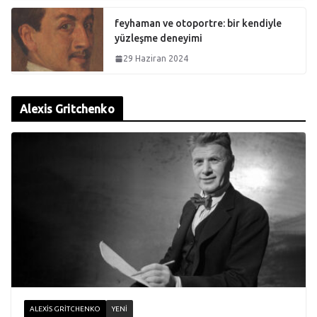
feyhaman ve otoportre: bir kendiyle
yüzleşme deneyimi
29 Haziran 2024
Alexis Gritchenko
ALEXIS GRITCHENKO
YENI