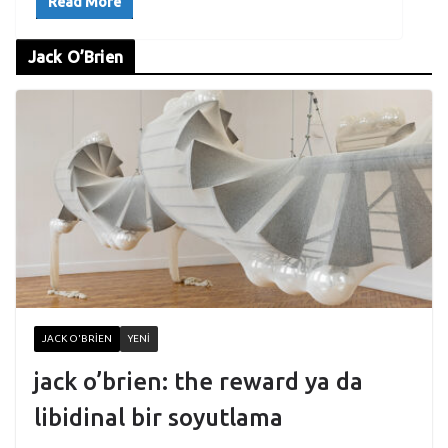
Read More
Jack O’Brien
JACK O'BRIEN
YENI
jack o’brien: the reward ya da
libidinal bir soyutlama