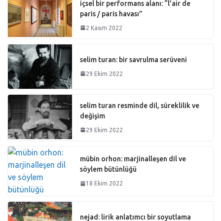
içsel bir performans alanı: “l’air de
paris / paris havası”
2 Kasım 2022
selim turan: bir savrulma serüveni
29 Ekim 2022
selim turan resminde dil, süreklilik ve
değişim
29 Ekim 2022
mübin orhon: marjinalleşen dil ve
söylem bütünlüğü
18 Ekim 2022
nejad: lirik anlatımcı bir soyutlama