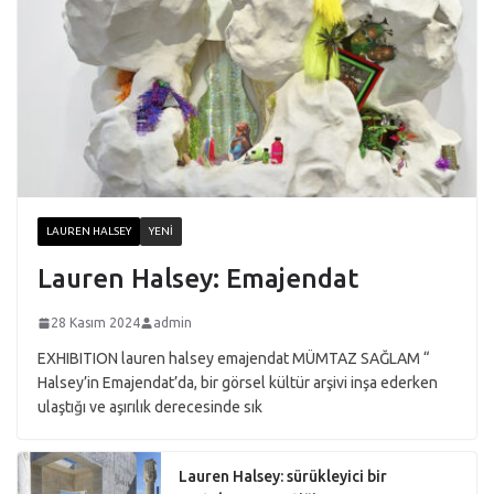
LAUREN HALSEY
YENI
Lauren Halsey: Emajendat
28 Kasım 2024
admin
EXHIBITION lauren halsey emajendat MÜMTAZ SAĞLAM “
Halsey’in Emajendat’da, bir görsel kültür arşivi inşa ederken
ulaştığı ve aşırılık derecesinde sık
Lauren Halsey: sürükleyici bir