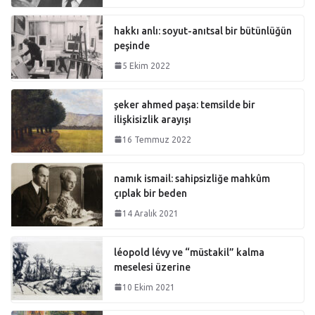
hakkı anlı: soyut-anıtsal bir bütünlüğün
peşinde
5 Ekim 2022
şeker ahmed paşa: temsilde bir
ilişkisizlik arayışı
16 Temmuz 2022
namık ismail: sahipsizliğe mahkûm
çıplak bir beden
14 Aralık 2021
léopold lévy ve “müstakil” kalma
meselesi üzerine
10 Ekim 2021