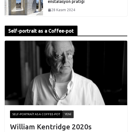
enstalasyon pratiği
28 Kasım 2024
Self-portrait as a Coffee-pot
SELF-PORTRAIT AS A COFFEE-POT
YENI
William Kentridge 2020s