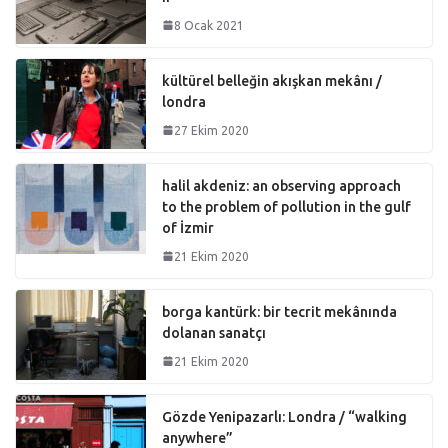
8 Ocak 2021
kültürel belleğin akışkan mekânı /
londra
27 Ekim 2020
halil akdeniz: an observing approach
to the problem of pollution in the gulf
of İzmir
21 Ekim 2020
borga kantürk: bir tecrit mekânında
dolanan sanatçı
21 Ekim 2020
Gözde Yenipazarlı: Londra / “walking
anywhere”