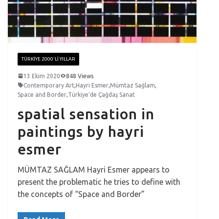
TÜRKIYE 2000'LI YILLAR
13 Ekim 2020
848 Views
Contemporary Art
,
Hayri Esmer
,
Mümtaz Sağlam
,
Space and Border
,
Türkiye’de Çağdaş Sanat
spatial sensation in
paintings by hayri
esmer
MÜMTAZ SAĞLAM Hayri Esmer appears to
present the problematic he tries to define with
the concepts of “Space and Border”