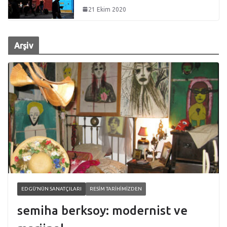
21 Ekim 2020
Arşiv
EDGÜ’NÜN SANATÇILARI
RESIM TARIHIMIZDEN
semiha berksoy: modernist ve