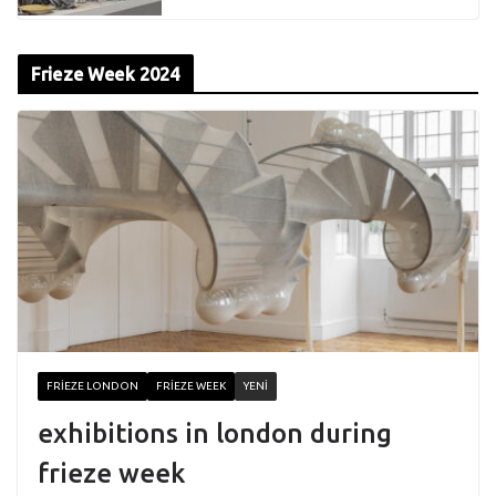
Frieze Week 2024
FRIEZE LONDON
FRIEZE WEEK
YENI
exhibitions in london during
frieze week