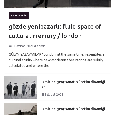
KENT-MEKÂN
gözde yenipazarlı: fluid space of
cultural memory / london
3 Haziran 2021
admin
GÜLAY YAŞAYANLAR “London, at the same time, resembles a
cultural studio where new-modernist hesitations are subtly
calculated and where the
izmir’de genç sanatın üretim dinamiği
/ 1
1 Şubat 2021
izmir’de genç sanatın üretim dinamiği
II