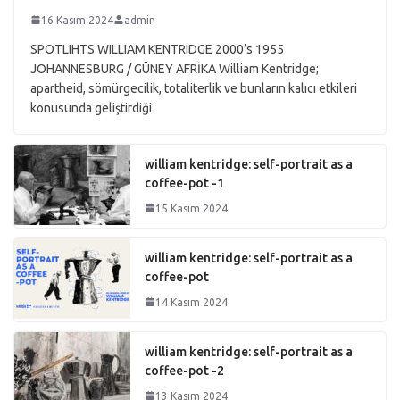
16 Kasım 2024
admin
SPOTLIHTS WILLIAM KENTRIDGE 2000’s 1955
JOHANNESBURG / GÜNEY AFRİKA William Kentridge;
apartheid, sömürgecilik, totaliterlik ve bunların kalıcı etkileri
konusunda geliştirdiği
william kentridge: self-portrait as a
coffee-pot -1
15 Kasım 2024
william kentridge: self-portrait as a
coffee-pot
14 Kasım 2024
william kentridge: self-portrait as a
coffee-pot -2
13 Kasım 2024