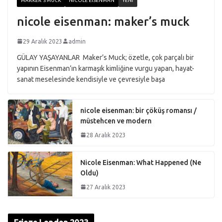
MARKER'S MUCK
NICOLE EISENMAN
YENI
nicole eisenman: maker’s muck
29 Aralık 2023
admin
GÜLAY YAŞAYANLAR Maker’s Muck; özetle, çok parçalı bir
yapının Eisenman’ın karmaşık kimliğine vurgu yapan, hayat-
sanat meselesinde kendisiyle ve çevresiyle başa
nicole eisenman: bir çöküş romansı /
müstehcen ve modern
28 Aralık 2023
Nicole Eisenman: What Happened (Ne
Oldu)
27 Aralık 2023