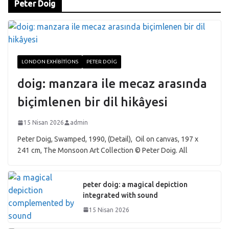
Peter Doig
LONDON EXHIBITIONS
PETER DOIG
doig: manzara ile mecaz arasında
biçimlenen bir dil hikâyesi
15 Nisan 2026
admin
Peter Doig, Swamped, 1990, (Detail), Oil on canvas, 197 x
241 cm, The Monsoon Art Collection © Peter Doig. All
peter doig: a magical depiction
integrated with sound
15 Nisan 2026