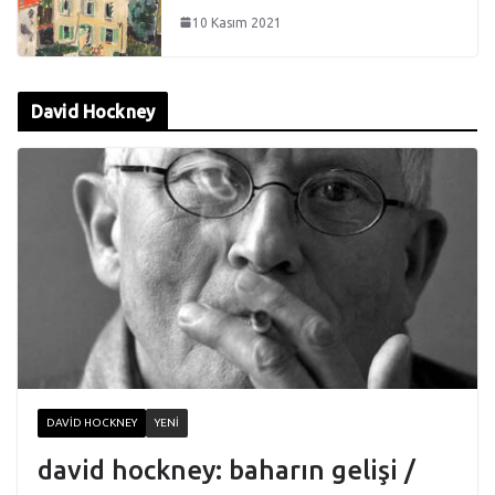
10 Kasım 2021
David Hockney
DAVID HOCKNEY
YENI
david hockney: baharın gelişi /