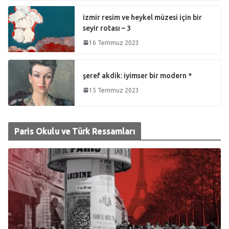
izmir resim ve heykel müzesi için bir
seyir rotası – 3
16 Temmuz 2023
şeref akdik: iyimser bir modern *
15 Temmuz 2023
Paris Okulu ve Türk Ressamları