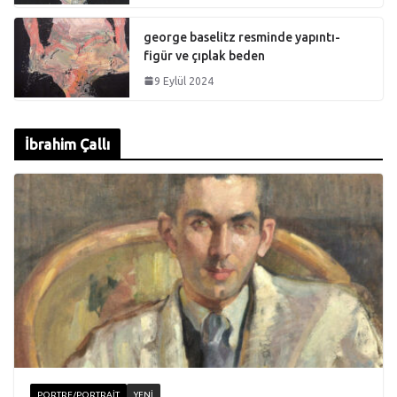
george baselitz resminde yapıntı-
figür ve çıplak beden
9 Eylül 2024
İbrahim Çallı
PORTRE/PORTRAIT
YENI