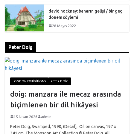
david hockney: baharın gelişi / bir geç
dönem söylemi
28 Mayıs 2022
Peter Doig
LONDON EXHIBITIONS
PETER DOIG
doig: manzara ile mecaz arasında
biçimlenen bir dil hikâyesi
15 Nisan 2026
admin
Peter Doig, Swamped, 1990, (Detail), Oil on canvas, 197 x
241 cm, The Monsoon Art Collection © Peter Doig. All