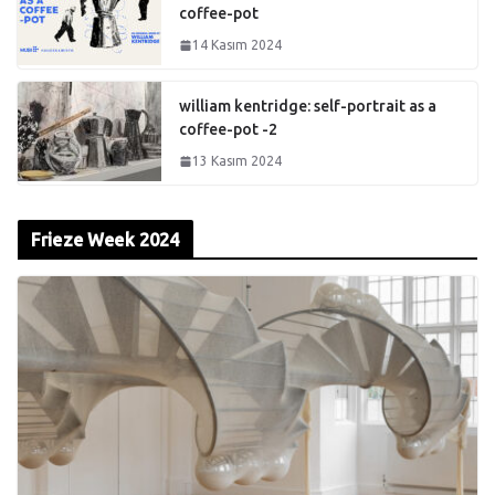
coffee-pot
14 Kasım 2024
william kentridge: self-portrait as a
coffee-pot -2
13 Kasım 2024
Frieze Week 2024