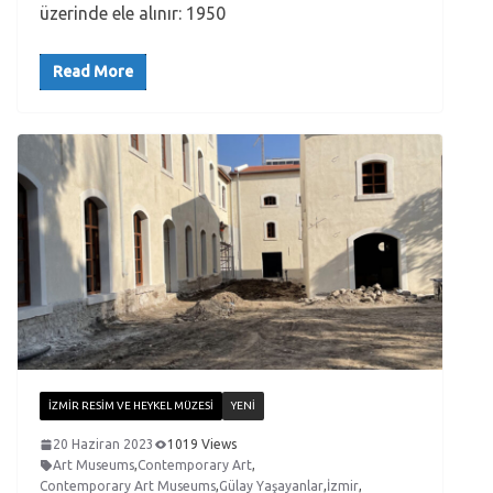
üzerinde ele alınır: 1950
Read More
İZMIR RESIM VE HEYKEL MÜZESI
YENI
20 Haziran 2023
1019 Views
Art Museums
,
Contemporary Art
,
Contemporary Art Museums
,
Gülay Yaşayanlar
,
İzmir
,