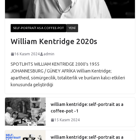
SELF-PORTRAIT AS A COFFEE-POT
YENI
William Kentridge 2020s
16 Kasım 2024
admin
SPOTLIHTS WILLIAM KENTRIDGE 2000’s 1955
JOHANNESBURG / GÜNEY AFRİKA William Kentridge;
apartheid, sömürgecilik, totaliterlik ve bunların kalıcı etkileri
konusunda geliştirdiği
william kentridge: self-portrait as a
coffee-pot -1
15 Kasım 2024
william kentridge: self-portrait as a