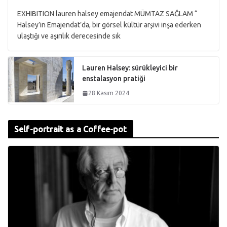
EXHIBITION lauren halsey emajendat MÜMTAZ SAĞLAM “
Halsey’in Emajendat’da, bir görsel kültür arşivi inşa ederken
ulaştığı ve aşırılık derecesinde sık
Lauren Halsey: sürükleyici bir
enstalasyon pratiği
28 Kasım 2024
Self-portrait as a Coffee-pot