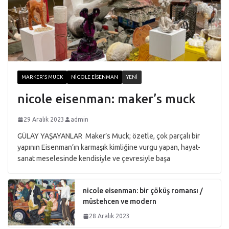
MARKER'S MUCK
NICOLE EISENMAN
YENI
nicole eisenman: maker’s muck
29 Aralık 2023
admin
GÜLAY YAŞAYANLAR Maker’s Muck; özetle, çok parçalı bir
yapının Eisenman’ın karmaşık kimliğine vurgu yapan, hayat-
sanat meselesinde kendisiyle ve çevresiyle başa
nicole eisenman: bir çöküş romansı /
müstehcen ve modern
28 Aralık 2023