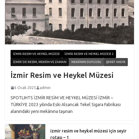
İZMIR RESIM VE HEYKEL MÜZESI
İZMIR RESIM VE HEYKEL MÜZESI 2
İZMIR'DE RESIM, MEKÂN VE ZAMAN
MEKÂNIN DUYGUSU
ŞEREF AKDIK
İzmir Resim ve Heykel Müzesi
6 Ocak 2025
admin
SPOTLIHTS İZMİR RESİM VE HEYKEL MÜZESİ İZMİR –
TÜRKİYE 2023 yılında Eski Alsancak Tekel Sigara Fabrikası
alanındaki yeni mekânına taşınan
izmir resim ve heykel müzesi için seyir
rotası – 1