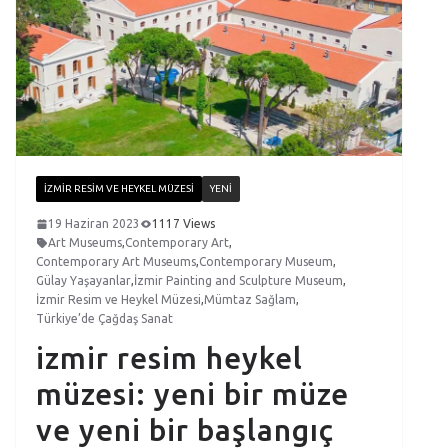
İZMIR RESIM VE HEYKEL MÜZESI
YENI
19 Haziran 2023
1117 Views
Art Museums
,
Contemporary Art
,
Contemporary Art Museums
,
Contemporary Museum
,
Gülay Yaşayanlar
,
İzmir Painting and Sculpture Museum
,
İzmir Resim ve Heykel Müzesi
,
Mümtaz Sağlam
,
Türkiye’de Çağdaş Sanat
izmir resim heykel
müzesi: yeni bir müze
ve yeni bir başlangıç