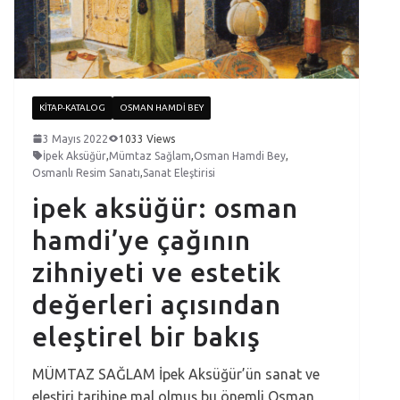
KITAP-KATALOG
OSMAN HAMDI BEY
3 Mayıs 2022
1033 Views
İpek Aksüğür
,
Mümtaz Sağlam
,
Osman Hamdi Bey
,
Osmanlı Resim Sanatı
,
Sanat Eleştirisi
ipek aksüğür: osman
hamdi’ye çağının
zihniyeti ve estetik
değerleri açısından
eleştirel bir bakış
MÜMTAZ SAĞLAM İpek Aksüğür’ün sanat ve
eleştiri tarihine mal olmuş bu önemli Osman