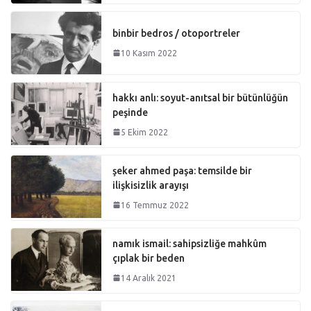
binbir bedros / otoportreler
10 Kasım 2022
hakkı anlı: soyut-anıtsal bir bütünlüğün
peşinde
5 Ekim 2022
şeker ahmed paşa: temsilde bir
ilişkisizlik arayışı
16 Temmuz 2022
namık ismail: sahipsizliğe mahkûm
çıplak bir beden
14 Aralık 2021