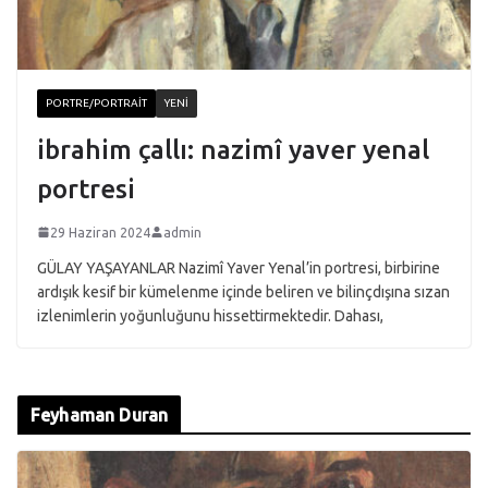
PORTRE/PORTRAIT
YENI
ibrahim çallı: nazimî yaver yenal
portresi
29 Haziran 2024
admin
GÜLAY YAŞAYANLAR Nazimî Yaver Yenal’in portresi, birbirine
ardışık kesif bir kümelenme içinde beliren ve bilinçdışına sızan
izlenimlerin yoğunluğunu hissettirmektedir. Dahası,
Feyhaman Duran