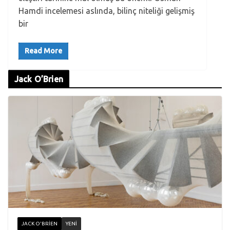
Hamdi incelemesi aslında, bilinç niteliği gelişmiş
bir
Read More
Jack O’Brien
JACK O'BRIEN
YENI