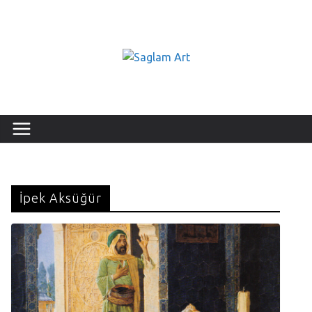
İpek Aksüğür