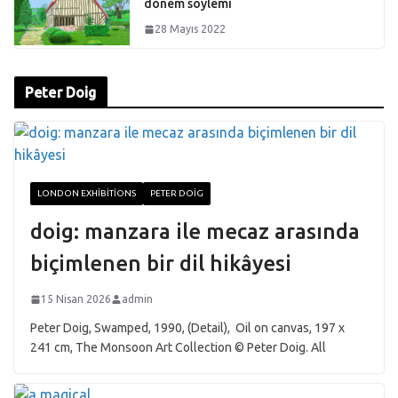
dönem söylemi
28 Mayıs 2022
Peter Doig
LONDON EXHIBITIONS
PETER DOIG
doig: manzara ile mecaz arasında
biçimlenen bir dil hikâyesi
15 Nisan 2026
admin
Peter Doig, Swamped, 1990, (Detail), Oil on canvas, 197 x
241 cm, The Monsoon Art Collection © Peter Doig. All