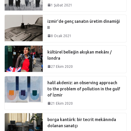
1 Şubat 2021
izmir’de genç sanatın üretim dinamiği
II
8 Ocak 2021
kültürel belleğin akışkan mekânı /
londra
27 Ekim 2020
halil akdeniz: an observing approach
to the problem of pollution in the gulf
of İzmir
21 Ekim 2020
borga kantürk: bir tecrit mekânında
dolanan sanatçı