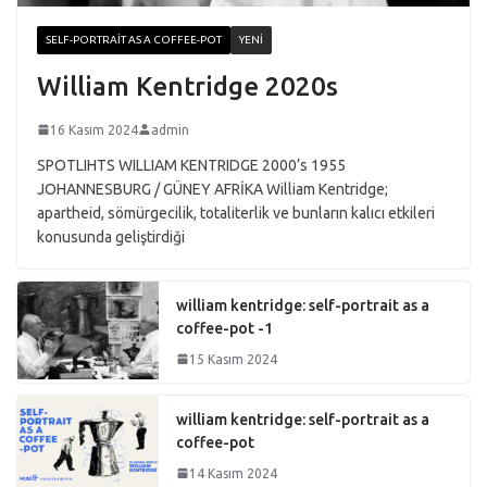
SELF-PORTRAIT AS A COFFEE-POT
YENI
William Kentridge 2020s
16 Kasım 2024
admin
SPOTLIHTS WILLIAM KENTRIDGE 2000’s 1955
JOHANNESBURG / GÜNEY AFRİKA William Kentridge;
apartheid, sömürgecilik, totaliterlik ve bunların kalıcı etkileri
konusunda geliştirdiği
william kentridge: self-portrait as a
coffee-pot -1
15 Kasım 2024
william kentridge: self-portrait as a
coffee-pot
14 Kasım 2024