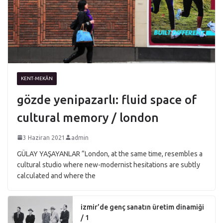
KENT-MEKÂN
gözde yenipazarlı: fluid space of
cultural memory / london
3 Haziran 2021
admin
GÜLAY YAŞAYANLAR “London, at the same time, resembles a
cultural studio where new-modernist hesitations are subtly
calculated and where the
izmir’de genç sanatın üretim dinamiği
/ 1