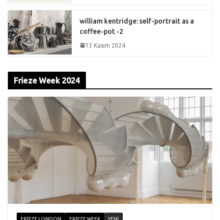
william kentridge: self-portrait as a
coffee-pot -2
13 Kasım 2024
Frieze Week 2024
FRIEZE LONDON
FRIEZE WEEK
YENI