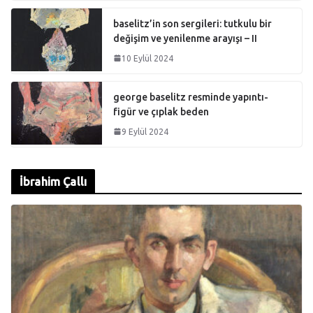
baselitz’in son sergileri: tutkulu bir
değişim ve yenilenme arayışı – II
10 Eylül 2024
george baselitz resminde yapıntı-
figür ve çıplak beden
9 Eylül 2024
İbrahim Çallı