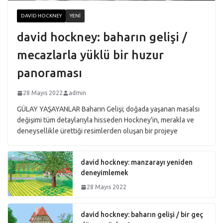
DAVID HOCKNEY
YENI
david hockney: baharın gelişi /
mecazlarla yüklü bir huzur
panoraması
28 Mayıs 2022
admin
GÜLAY YAŞAYANLAR Baharın Gelişi; doğada yaşanan masalsı
değişimi tüm detaylarıyla hisseden Hockney’in, merakla ve
deneysellikle ürettiği resimlerden oluşan bir projeye
david hockney: manzarayı yeniden
deneyimlemek
28 Mayıs 2022
david hockney: baharın gelişi / bir geç