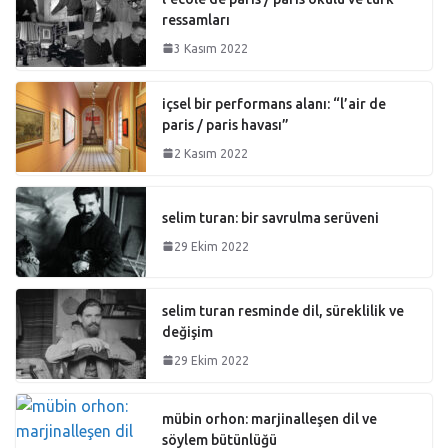
ressamları
3 Kasım 2022
içsel bir performans alanı: “l’air de
paris / paris havası”
2 Kasım 2022
selim turan: bir savrulma serüveni
29 Ekim 2022
selim turan resminde dil, süreklilik ve
değişim
29 Ekim 2022
mübin orhon: marjinalleşen dil ve
söylem bütünlüğü