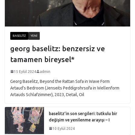
BASELITZ
YENI
georg baselitz: benzersiz ve
tamamen bireysel*
15 Eylül 2024
admin
Georg Baselitz, Beyond the Rattan Sofa in Wave Form
Artaud’s Bedroom (Jenseits Peddigrohrsofa in Wellenform
Artauds Schlafzimmer), 2023, Detail, Oil
baselitz’in son sergileri: tutkulu bir
değişim ve yenilenme arayışı – I
10 Eylül 2024