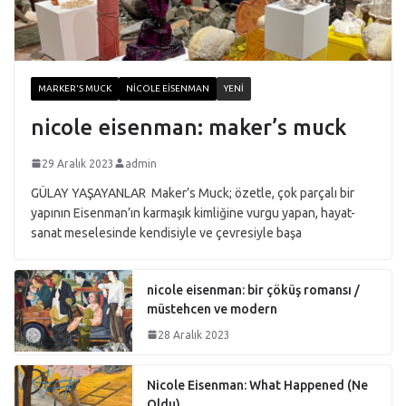
MARKER'S MUCK
NICOLE EISENMAN
YENI
nicole eisenman: maker’s muck
29 Aralık 2023
admin
GÜLAY YAŞAYANLAR Maker’s Muck; özetle, çok parçalı bir
yapının Eisenman’ın karmaşık kimliğine vurgu yapan, hayat-
sanat meselesinde kendisiyle ve çevresiyle başa
nicole eisenman: bir çöküş romansı /
müstehcen ve modern
28 Aralık 2023
Nicole Eisenman: What Happened (Ne
Oldu)