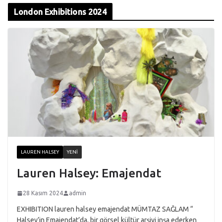
London Exhibitions 2024
LAUREN HALSEY
YENI
Lauren Halsey: Emajendat
28 Kasım 2024
admin
EXHIBITION lauren halsey emajendat MÜMTAZ SAĞLAM “
Halsey’in Emajendat’da, bir görsel kültür arşivi inşa ederken