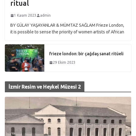
ritual
1 Kasım 2023
admin
BY GÜLAY YAŞAYANLAR & MÜMTAZ SAĞLAM Frieze London,
it is possible to sense the priority of women artists of African
frieze london: bir çağdaş sanat ritüeli
29 Ekim 2023
İzmir Resim ve Heykel Müzesi 2