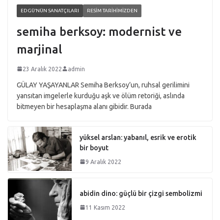
EDGÜ’NÜN SANATÇILARI
RESIM TARIHIMIZDEN
semiha berksoy: modernist ve
marjinal
23 Aralık 2022
admin
GÜLAY YAŞAYANLAR Semiha Berksoy’un, ruhsal gerilimini
yansıtan imgelerle kurduğu aşk ve ölüm retoriği, aslında
bitmeyen bir hesaplaşma alanı gibidir. Burada
yüksel arslan: yabanıl, esrik ve erotik
bir boyut
9 Aralık 2022
abidin dino: güçlü bir çizgi sembolizmi
11 Kasım 2022