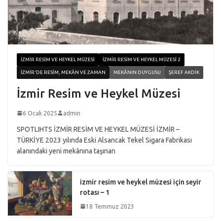
İZMIR RESIM VE HEYKEL MÜZESI
İZMIR RESIM VE HEYKEL MÜZESI 2
İZMIR'DE RESIM, MEKÂN VE ZAMAN
MEKÂNIN DUYGUSU
ŞEREF AKDIK
İzmir Resim ve Heykel Müzesi
6 Ocak 2025
admin
SPOTLIHTS İZMİR RESİM VE HEYKEL MÜZESİ İZMİR –
TÜRKİYE 2023 yılında Eski Alsancak Tekel Sigara Fabrikası
alanındaki yeni mekânına taşınan
izmir resim ve heykel müzesi için seyir
rotası – 1
18 Temmuz 2023