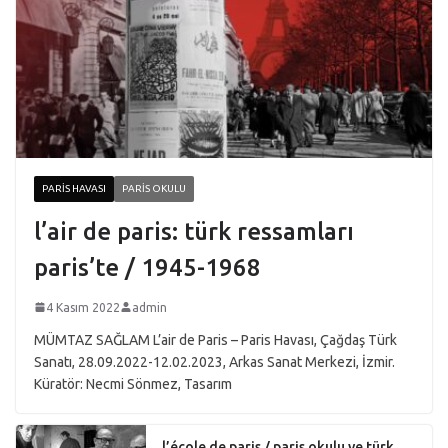
PARIS HAVASI
PARIS OKULU
l’air de paris: türk ressamları
paris’te / 1945-1968
4 Kasım 2022
admin
MÜMTAZ SAĞLAM L’air de Paris – Paris Havası, Çağdaş Türk
Sanatı, 28.09.2022-12.02.2023, Arkas Sanat Merkezi, İzmir.
Küratör: Necmi Sönmez, Tasarım
l’école de paris / paris okulu ve türk