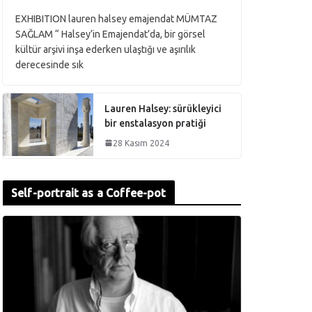
EXHIBITION lauren halsey emajendat MÜMTAZ
SAĞLAM “ Halsey’in Emajendat’da, bir görsel
kültür arşivi inşa ederken ulaştığı ve aşırılık
derecesinde sık
Lauren Halsey: sürükleyici
bir enstalasyon pratiği
28 Kasım 2024
Self-portrait as a Coffee-pot