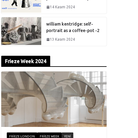
14 Kasım 2024
william kentridge: self-
portrait as a coffee-pot -2
13 Kasım 2024
Frieze Week 2024
FRIEZE LONDON
FRIEZE WEEK
YENI