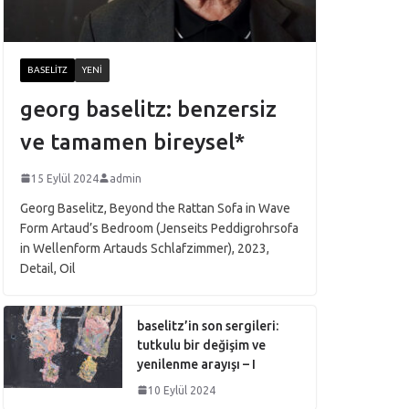
BASELITZ
YENI
georg baselitz: benzersiz
ve tamamen bireysel*
15 Eylül 2024
admin
Georg Baselitz, Beyond the Rattan Sofa in Wave
Form Artaud’s Bedroom (Jenseits Peddigrohrsofa
in Wellenform Artauds Schlafzimmer), 2023,
Detail, Oil
baselitz’in son sergileri:
tutkulu bir değişim ve
yenilenme arayışı – I
10 Eylül 2024