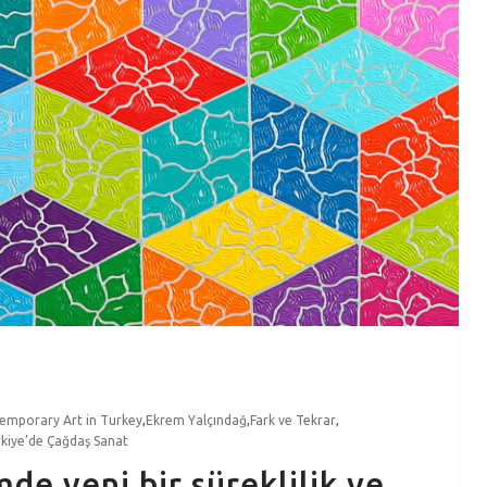
emporary Art in Turkey
,
Ekrem Yalçındağ
,
Fark ve Tekrar
,
kiye’de Çağdaş Sanat
de yeni bir süreklilik ve