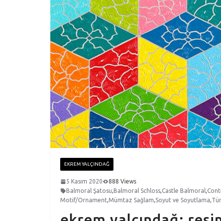
EKREM YALÇINDAĞ
5 Kasım 2020
888 Views
Balmoral Şatosu
,
Balmoral Schloss
,
Castle Balmoral
,
Cont
Motif/Ornament
,
Mümtaz Sağlam
,
Soyut ve Soyutlama
,
Tür
ekrem yalçındağ: resim