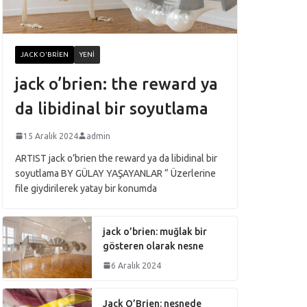
JACK O'BRIEN
YENI
jack o’brien: the reward ya
da libidinal bir soyutlama
15 Aralık 2024
admin
ARTIST jack o’brien the reward ya da libidinal bir
soyutlama BY GÜLAY YAŞAYANLAR “ Üzerlerine
file giydirilerek yatay bir konumda
jack o’brien: muğlak bir
gösteren olarak nesne
6 Aralık 2024
Jack O’Brien: nesnede