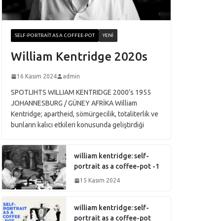
SELF-PORTRAIT AS A COFFEE-POT
YENI
William Kentridge 2020s
16 Kasım 2024
admin
SPOTLIHTS WILLIAM KENTRIDGE 2000’s 1955
JOHANNESBURG / GÜNEY AFRİKA William
Kentridge; apartheid, sömürgecilik, totaliterlik ve
bunların kalıcı etkileri konusunda geliştirdiği
william kentridge: self-
portrait as a coffee-pot -1
15 Kasım 2024
william kentridge: self-
portrait as a coffee-pot