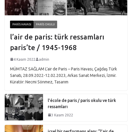
PARIS HAVASI
PARIS OKULU
l’air de paris: türk ressamları
paris’te / 1945-1968
4 Kasım 2022
admin
MÜMTAZ SAĞLAM L’air de Paris – Paris Havası, Çağdaş Türk
Sanatı, 28.09.2022-12.02.2023, Arkas Sanat Merkezi, İzmir.
Küratör: Necmi Sönmez, Tasarım
l’école de paris / paris okulu ve türk
ressamları
3 Kasım 2022
içsel bir performans alanı: “l’air de