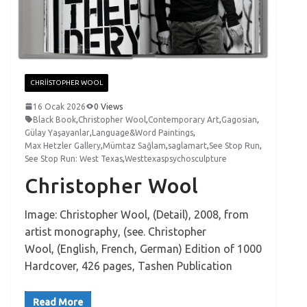
CHRIISTOPHER WOOL
16 Ocak 2026
0 Views
Black Book
,
Christopher Wool
,
Contemporary Art
,
Gagosian
,
Gülay Yaşayanlar
,
Language&Word Paintings
,
Max Hetzler Gallery
,
Mümtaz Sağlam
,
saglamart
,
See Stop Run
,
See Stop Run: West Texas
,
Westtexaspsychosculpture
Christopher Wool
Image: Christopher Wool, (Detail), 2008, from
artist monography, (see. Christopher
Wool, (English, French, German) Edition of 1000
Hardcover, 426 pages, Tashen Publication
Read More