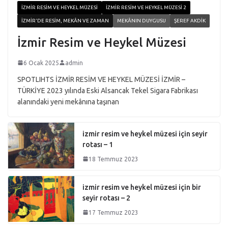
İZMIR RESIM VE HEYKEL MÜZESI
İZMIR RESIM VE HEYKEL MÜZESI 2
İZMIR'DE RESIM, MEKÂN VE ZAMAN
MEKÂNIN DUYGUSU
ŞEREF AKDIK
İzmir Resim ve Heykel Müzesi
6 Ocak 2025
admin
SPOTLIHTS İZMİR RESİM VE HEYKEL MÜZESİ İZMİR –
TÜRKİYE 2023 yılında Eski Alsancak Tekel Sigara Fabrikası
alanındaki yeni mekânına taşınan
izmir resim ve heykel müzesi için seyir
rotası – 1
18 Temmuz 2023
izmir resim ve heykel müzesi için bir
seyir rotası – 2
17 Temmuz 2023