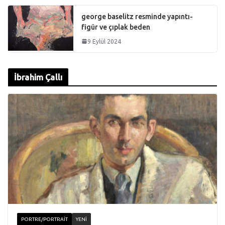
george baselitz resminde yapıntı-
figür ve çıplak beden
9 Eylül 2024
İbrahim Çallı
PORTRE/PORTRAIT
YENI