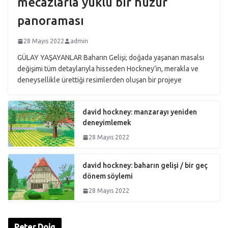
mecazlarla yüklü bir huzur
panoraması
28 Mayıs 2022
admin
GÜLAY YAŞAYANLAR Baharın Gelişi; doğada yaşanan masalsı
değişimi tüm detaylarıyla hisseden Hockney’in, merakla ve
deneysellikle ürettiği resimlerden oluşan bir projeye
david hockney: manzarayı yeniden
deneyimlemek
28 Mayıs 2022
david hockney: baharın gelişi / bir geç
dönem söylemi
28 Mayıs 2022
Peter Doig