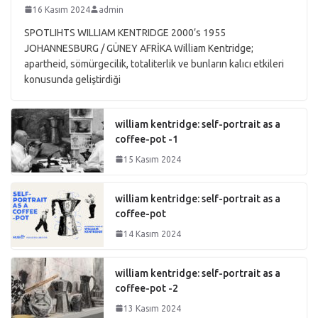
16 Kasım 2024
admin
SPOTLIHTS WILLIAM KENTRIDGE 2000’s 1955
JOHANNESBURG / GÜNEY AFRİKA William Kentridge;
apartheid, sömürgecilik, totaliterlik ve bunların kalıcı etkileri
konusunda geliştirdiği
william kentridge: self-portrait as a
coffee-pot -1
15 Kasım 2024
william kentridge: self-portrait as a
coffee-pot
14 Kasım 2024
william kentridge: self-portrait as a
coffee-pot -2
13 Kasım 2024