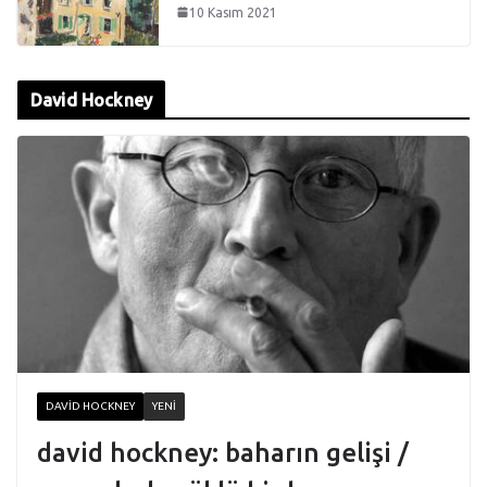
10 Kasım 2021
David Hockney
DAVID HOCKNEY
YENI
david hockney: baharın gelişi /