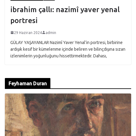
ibrahim çallı: nazimî yaver yenal
portresi
29 Haziran 2024
admin
GÜLAY YAŞAYANLAR Nazimî Yaver Yenal’in portresi, birbirine
ardışık kesif bir kümelenme içinde beliren ve bilinçdışına sızan
izlenimlerin yoğunluğunu hissettirmektedir. Dahası,
Feyhaman Duran