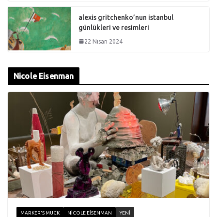
alexis gritchenko’nun istanbul
günlükleri ve resimleri
22 Nisan 2024
Nicole Eisenman
MARKER'S MUCK
NICOLE EISENMAN
YENI