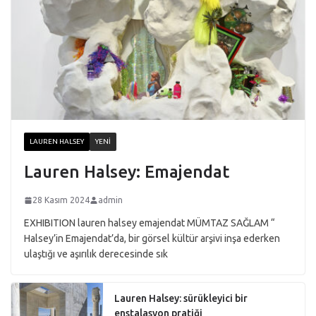
LAUREN HALSEY
YENI
Lauren Halsey: Emajendat
28 Kasım 2024
admin
EXHIBITION lauren halsey emajendat MÜMTAZ SAĞLAM “
Halsey’in Emajendat’da, bir görsel kültür arşivi inşa ederken
ulaştığı ve aşırılık derecesinde sık
Lauren Halsey: sürükleyici bir
enstalasyon pratiği