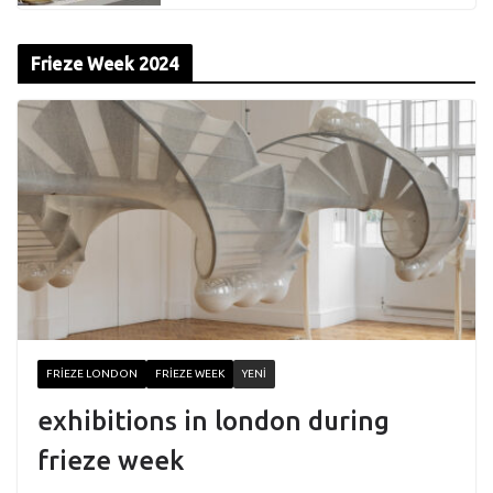
Frieze Week 2024
FRIEZE LONDON
FRIEZE WEEK
YENI
exhibitions in london during
frieze week