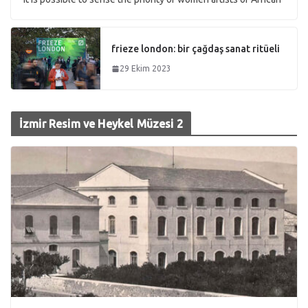
frieze london: bir çağdaş sanat ritüeli
29 Ekim 2023
İzmir Resim ve Heykel Müzesi 2