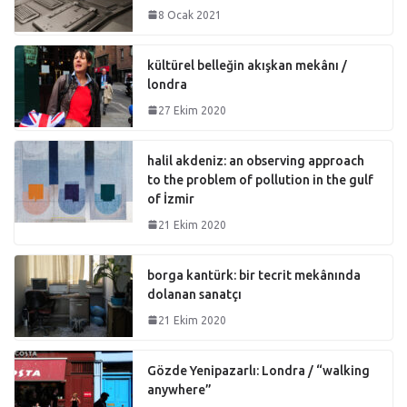
8 Ocak 2021
kültürel belleğin akışkan mekânı /
londra
27 Ekim 2020
halil akdeniz: an observing approach
to the problem of pollution in the gulf
of İzmir
21 Ekim 2020
borga kantürk: bir tecrit mekânında
dolanan sanatçı
21 Ekim 2020
Gözde Yenipazarlı: Londra / “walking
anywhere”