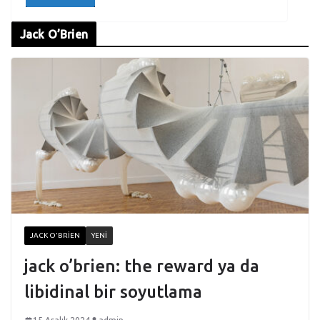
Jack O’Brien
JACK O'BRIEN
YENI
jack o’brien: the reward ya da
libidinal bir soyutlama