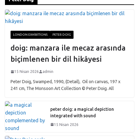
LONDON EXHIBITIONS
PETER DOIG
doig: manzara ile mecaz arasında
biçimlenen bir dil hikâyesi
15 Nisan 2026
admin
Peter Doig, Swamped, 1990, (Detail), Oil on canvas, 197 x
241 cm, The Monsoon Art Collection © Peter Doig. All
peter doig: a magical depiction
integrated with sound
15 Nisan 2026