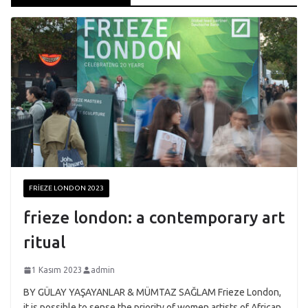
FRIEZE LONDON 2023
frieze london: a contemporary art
ritual
1 Kasım 2023
admin
BY GÜLAY YAŞAYANLAR & MÜMTAZ SAĞLAM Frieze London,
it is possible to sense the priority of women artists of African