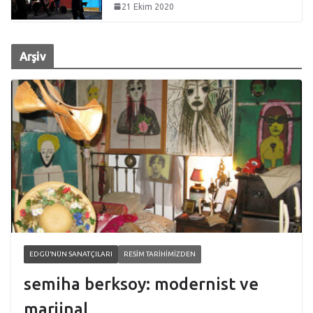
21 Ekim 2020
Arşiv
EDGÜ’NÜN SANATÇILARI
RESIM TARIHIMIZDEN
semiha berksoy: modernist ve
marjinal