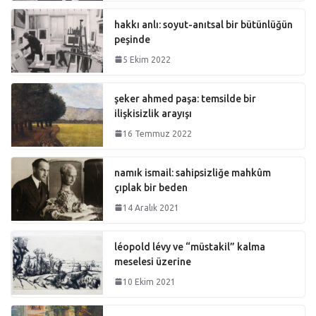
hakkı anlı: soyut-anıtsal bir bütünlüğün
peşinde
5 Ekim 2022
şeker ahmed paşa: temsilde bir
ilişkisizlik arayışı
16 Temmuz 2022
namık ismail: sahipsizliğe mahkûm
çıplak bir beden
14 Aralık 2021
léopold lévy ve “müstakil” kalma
meselesi üzerine
10 Ekim 2021