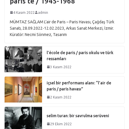
paris’te / 1945-1968
4 Kasım 2022
admin
MÜMTAZ SAĞLAM L’air de Paris – Paris Havası, Çağdaş Türk
Sanatı, 28.09.2022-12.02.2023, Arkas Sanat Merkezi, İzmir.
Küratör: Necmi Sönmez, Tasarım
l’école de paris / paris okulu ve türk
ressamları
3 Kasım 2022
içsel bir performans alanı: “l’air de
paris / paris havası”
2 Kasım 2022
selim turan: bir savrulma serüveni
29 Ekim 2022