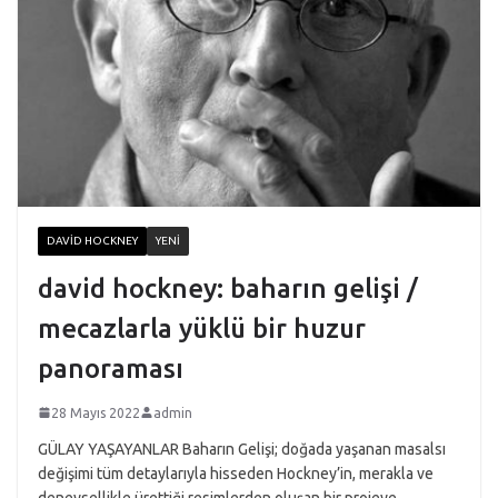
DAVID HOCKNEY
YENI
david hockney: baharın gelişi /
mecazlarla yüklü bir huzur
panoraması
28 Mayıs 2022
admin
GÜLAY YAŞAYANLAR Baharın Gelişi; doğada yaşanan masalsı
değişimi tüm detaylarıyla hisseden Hockney’in, merakla ve
deneysellikle ürettiği resimlerden oluşan bir projeye