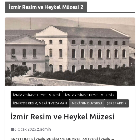
İzmir Resim ve Heykel Müzesi 2
İZMIR RESIM VE HEYKEL MÜZESI
İZMIR RESIM VE HEYKEL MÜZESI 2
İZMIR'DE RESIM, MEKÂN VE ZAMAN
MEKÂNIN DUYGUSU
ŞEREF AKDIK
İzmir Resim ve Heykel Müzesi
6 Ocak 2025
admin
SPOTLIHTS İZMİR RESİM VE HEYKEL MÜZESİ İZMİR –