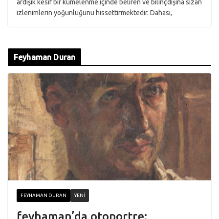
ardışık kesif bir kümelenme içinde beliren ve bilinçdışına sızan
izlenimlerin yoğunluğunu hissettirmektedir. Dahası,
Feyhaman Duran
FEYHAMAN DURAN
YENI
feyhaman’da otoportre: