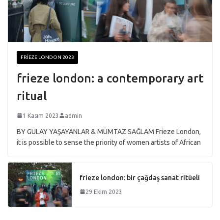
FRIEZE LONDON 2023
frieze london: a contemporary art
ritual
1 Kasım 2023
admin
BY GÜLAY YAŞAYANLAR & MÜMTAZ SAĞLAM Frieze London,
it is possible to sense the priority of women artists of African
frieze london: bir çağdaş sanat ritüeli
29 Ekim 2023