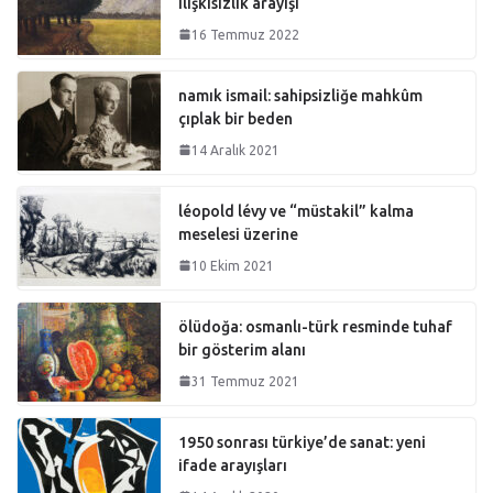
ilişkisizlik arayışı
16 Temmuz 2022
namık ismail: sahipsizliğe mahkûm
çıplak bir beden
14 Aralık 2021
léopold lévy ve “müstakil” kalma
meselesi üzerine
10 Ekim 2021
ölüdoğa: osmanlı-türk resminde tuhaf
bir gösterim alanı
31 Temmuz 2021
1950 sonrası türkiye’de sanat: yeni
ifade arayışları