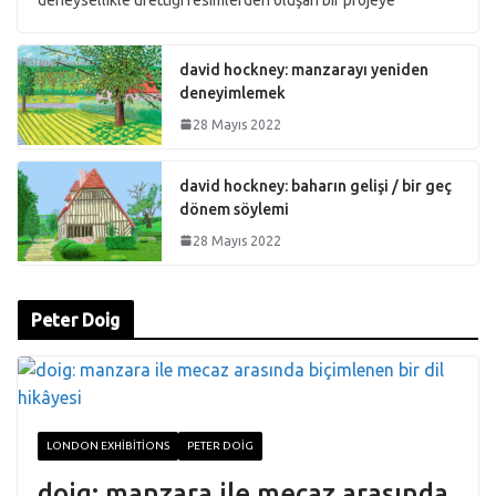
david hockney: manzarayı yeniden
deneyimlemek
28 Mayıs 2022
david hockney: baharın gelişi / bir geç
dönem söylemi
28 Mayıs 2022
Peter Doig
LONDON EXHIBITIONS
PETER DOIG
doig: manzara ile mecaz arasında