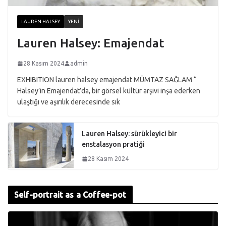
LAUREN HALSEY
YENI
Lauren Halsey: Emajendat
28 Kasım 2024
admin
EXHIBITION lauren halsey emajendat MÜMTAZ SAĞLAM “
Halsey’in Emajendat’da, bir görsel kültür arşivi inşa ederken
ulaştığı ve aşırılık derecesinde sık
Lauren Halsey: sürükleyici bir
enstalasyon pratiği
28 Kasım 2024
Self-portrait as a Coffee-pot