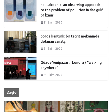
halil akdeniz: an observing approach
to the problem of pollution in the gulf
of İzmir
21 Ekim 2020
borga kantürk: bir tecrit mekânında
dolanan sanatçı
21 Ekim 2020
Gözde Yenipazarlı: Londra / “walking
anywhere”
21 Ekim 2020
Arşiv