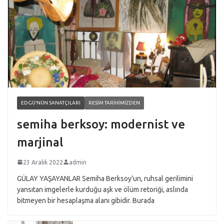
EDGÜ’NÜN SANATÇILARI
RESIM TARIHIMIZDEN
semiha berksoy: modernist ve
marjinal
23 Aralık 2022
admin
GÜLAY YAŞAYANLAR Semiha Berksoy’un, ruhsal gerilimini
yansıtan imgelerle kurduğu aşk ve ölüm retoriği, aslında
bitmeyen bir hesaplaşma alanı gibidir. Burada