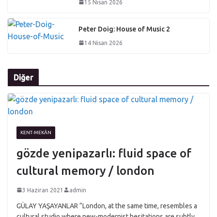
15 Nisan 2026
Peter Doig: House of Music 2
14 Nisan 2026
Diğer
KENT-MEKÂN
gözde yenipazarlı: fluid space of
cultural memory / london
3 Haziran 2021
admin
GÜLAY YAŞAYANLAR “London, at the same time, resembles a
cultural studio where new-modernist hesitations are subtly