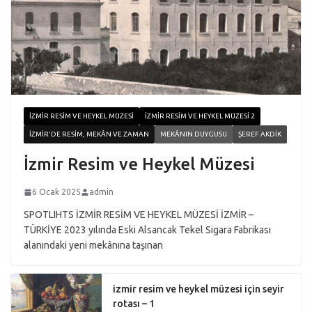
İZMIR RESIM VE HEYKEL MÜZESI
İZMIR RESIM VE HEYKEL MÜZESI 2
İZMIR'DE RESIM, MEKÂN VE ZAMAN
MEKÂNIN DUYGUSU
ŞEREF AKDIK
İzmir Resim ve Heykel Müzesi
6 Ocak 2025
admin
SPOTLIHTS İZMİR RESİM VE HEYKEL MÜZESİ İZMİR –
TÜRKİYE 2023 yılında Eski Alsancak Tekel Sigara Fabrikası
alanındaki yeni mekânına taşınan
izmir resim ve heykel müzesi için seyir
rotası – 1