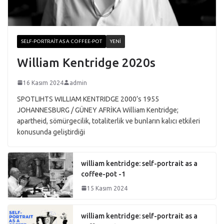
SELF-PORTRAIT AS A COFFEE-POT
YENI
William Kentridge 2020s
16 Kasım 2024
admin
SPOTLIHTS WILLIAM KENTRIDGE 2000’s 1955
JOHANNESBURG / GÜNEY AFRİKA William Kentridge;
apartheid, sömürgecilik, totaliterlik ve bunların kalıcı etkileri
konusunda geliştirdiği
william kentridge: self-portrait as a
coffee-pot -1
15 Kasım 2024
william kentridge: self-portrait as a