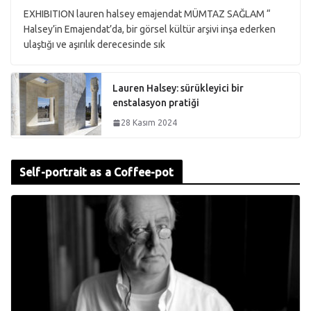
EXHIBITION lauren halsey emajendat MÜMTAZ SAĞLAM “
Halsey’in Emajendat’da, bir görsel kültür arşivi inşa ederken
ulaştığı ve aşırılık derecesinde sık
Lauren Halsey: sürükleyici bir
enstalasyon pratiği
28 Kasım 2024
Self-portrait as a Coffee-pot