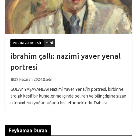
PORTRE/PORTRAIT
YENI
ibrahim çallı: nazimî yaver yenal
portresi
29 Haziran 2024
admin
GÜLAY YAŞAYANLAR Nazimî Yaver Yenal’in portresi, birbirine
ardışık kesif bir kümelenme içinde beliren ve bilinçdışına sızan
izlenimlerin yoğunluğunu hissettirmektedir. Dahası,
Feyhaman Duran