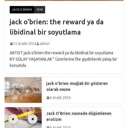
JACK O'BRIEN
YENI
jack o’brien: the reward ya da
libidinal bir soyutlama
15 Aralık 2024
admin
ARTIST jack o’brien the reward ya da libidinal bir soyutlama
BY GÜLAY YAŞAYANLAR “ Üzerlerine file giydirilerek yatay bir
konumda
jack o’brien: muğlak bir gösteren
olarak nesne
6 Aralık 2024
Jack O’Brien: nesnede düğümlenen
erotizm
6 Aralık 2024