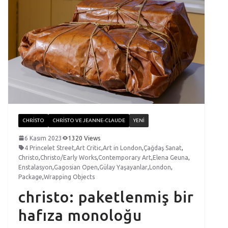
CHRISTO
CHRISTO VE JEANNE-CLAUDE
YENI
6 Kasım 2023
1320 Views
4 Princelet Street
,
Art Critic
,
Art in London
,
Çağdaş Sanat
,
Christo
,
Christo/Early Works
,
Contemporary Art
,
Elena Geuna
,
Enstalasyon
,
Gagosian Open
,
Gülay Yaşayanlar
,
London
,
Package
,
Wrapping Objects
christo: paketlenmiş bir
hafıza monoloğu