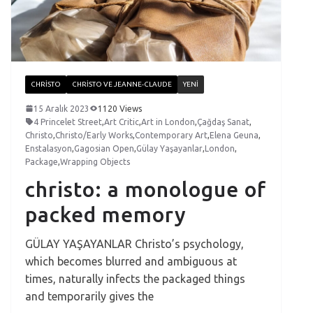
CHRISTO
CHRISTO VE JEANNE-CLAUDE
YENI
15 Aralık 2023
1120 Views
4 Princelet Street
,
Art Critic
,
Art in London
,
Çağdaş Sanat
,
Christo
,
Christo/Early Works
,
Contemporary Art
,
Elena Geuna
,
Enstalasyon
,
Gagosian Open
,
Gülay Yaşayanlar
,
London
,
Package
,
Wrapping Objects
christo: a monologue of
packed memory
GÜLAY YAŞAYANLAR Christo’s psychology,
which becomes blurred and ambiguous at
times, naturally infects the packaged things
and temporarily gives the