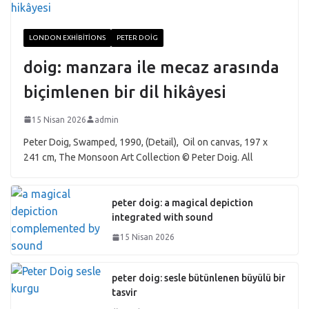
LONDON EXHIBITIONS
PETER DOIG
doig: manzara ile mecaz arasında
biçimlenen bir dil hikâyesi
15 Nisan 2026
admin
Peter Doig, Swamped, 1990, (Detail), Oil on canvas, 197 x
241 cm, The Monsoon Art Collection © Peter Doig. All
peter doig: a magical depiction
integrated with sound
15 Nisan 2026
peter doig: sesle bütünlenen büyülü bir
tasvir