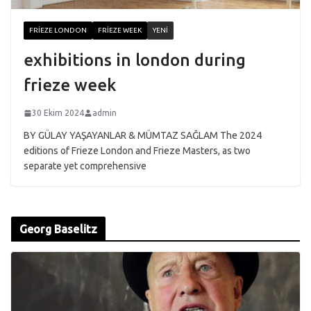
FRIEZE LONDON
FRIEZE WEEK
YENI
exhibitions in london during
frieze week
30 Ekim 2024
admin
BY GÜLAY YAŞAYANLAR & MÜMTAZ SAĞLAM The 2024
editions of Frieze London and Frieze Masters, as two
separate yet comprehensive
Georg Baselitz