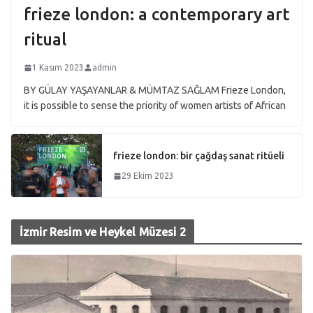
frieze london: a contemporary art
ritual
1 Kasım 2023
admin
BY GÜLAY YAŞAYANLAR & MÜMTAZ SAĞLAM Frieze London,
it is possible to sense the priority of women artists of African
frieze london: bir çağdaş sanat ritüeli
29 Ekim 2023
İzmir Resim ve Heykel Müzesi 2