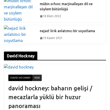
mübin orhon: marjinalleşen dil ve
söylem bütünlüğü
18 Ekim 2022
nejad: lirik anlatımcı bir soyutlama
10 Kasım 2021
David Hockney
DAVID HOCKNEY
YENI
david hockney: baharın gelişi /
mecazlarla yüklü bir huzur
panoraması