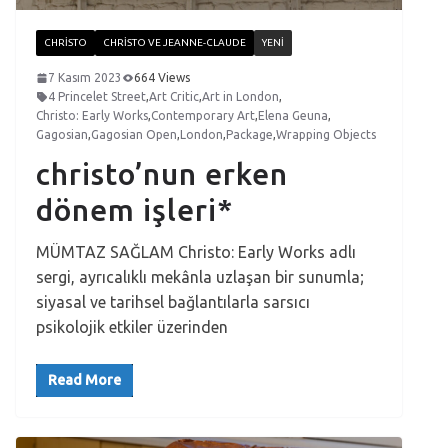
CHRISTO
CHRISTO VE JEANNE-CLAUDE
YENI
7 Kasım 2023
664 Views
4 Princelet Street
,
Art Critic
,
Art in London
,
Christo: Early Works
,
Contemporary Art
,
Elena Geuna
,
Gagosian
,
Gagosian Open
,
London
,
Package
,
Wrapping Objects
christo’nun erken
dönem işleri*
MÜMTAZ SAĞLAM Christo: Early Works adlı
sergi, ayrıcalıklı mekânla uzlaşan bir sunumla;
siyasal ve tarihsel bağlantılarla sarsıcı
psikolojik etkiler üzerinden
Read More