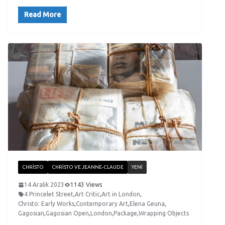
Read More
CHRISTO
CHRISTO VE JEANNE-CLAUDE
YENI
14 Aralık 2023
1143 Views
4 Princelet Street
,
Art Critic
,
Art in London
,
Christo: Early Works
,
Contemporary Art
,
Elena Geuna
,
Gagosian
,
Gagosian Open
,
London
,
Package
,
Wrapping Objects