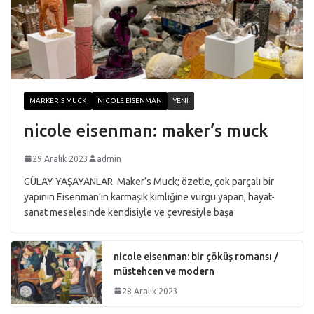
MARKER'S MUCK
NICOLE EISENMAN
YENI
nicole eisenman: maker’s muck
29 Aralık 2023
admin
GÜLAY YAŞAYANLAR Maker’s Muck; özetle, çok parçalı bir
yapının Eisenman’ın karmaşık kimliğine vurgu yapan, hayat-
sanat meselesinde kendisiyle ve çevresiyle başa
nicole eisenman: bir çöküş romansı /
müstehcen ve modern
28 Aralık 2023