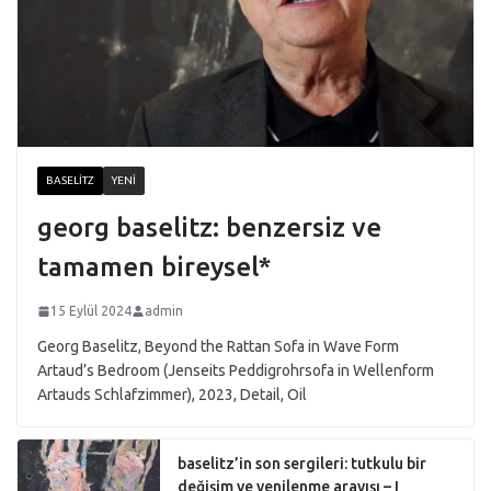
BASELITZ
YENI
georg baselitz: benzersiz ve
tamamen bireysel*
15 Eylül 2024
admin
Georg Baselitz, Beyond the Rattan Sofa in Wave Form
Artaud’s Bedroom (Jenseits Peddigrohrsofa in Wellenform
Artauds Schlafzimmer), 2023, Detail, Oil
baselitz’in son sergileri: tutkulu bir
değişim ve yenilenme arayışı – I