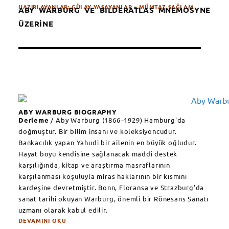
HAZIRLAYANLAR: GÜLAY YAŞAYANLAR – MÜMTAZ SAĞLAM
ABY WARBURG VE BILDERATLAS MNEMOSYNE
ÜZERİNE
ABY WARBURG BIOGRAPHY
Derleme
/ Aby Warburg (1866–1929) Hamburg'da
doğmuştur. Bir bilim insanı ve koleksiyoncudur.
Bankacılık yapan Yahudi bir ailenin en büyük oğludur.
Hayat boyu kendisine sağlanacak maddi destek
karşılığında, kitap ve araştırma masraflarının
karşılanması koşuluyla miras haklarının bir kısmını
kardeşine devretmiştir. Bonn, Floransa ve Strazburg'da
sanat tarihi okuyan Warburg, önemli bir Rönesans Sanatı
uzmanı olarak kabul edilir.
DEVAMINI OKU