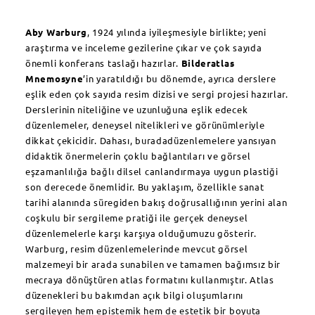
Aby Warburg
, 1924 yılında iyileşmesiyle birlikte; yeni
araştırma ve inceleme gezilerine çıkar ve çok sayıda
önemli konferans taslağı hazırlar.
Bilderatlas
Mnemosyne
’in yaratıldığı bu dönemde, ayrıca derslere
eşlik eden çok sayıda resim dizisi ve sergi projesi hazırlar.
Derslerinin niteliğine ve uzunluğuna eşlik edecek
düzenlemeler, deneysel nitelikleri ve görünümleriyle
dikkat çekicidir. Dahası, buradadüzenlemelere yansıyan
didaktik önermelerin çoklu bağlantıları ve görsel
eşzamanlılığa bağlı dilsel canlandırmaya uygun plastiği
son derecede önemlidir. Bu yaklaşım, özellikle sanat
tarihi alanında süregiden bakış doğrusallığının yerini alan
coşkulu bir sergileme pratiği ile gerçek deneysel
düzenlemelerle karşı karşıya olduğumuzu gösterir.
Warburg, resim düzenlemelerinde mevcut görsel
malzemeyi bir arada sunabilen ve tamamen bağımsız bir
mecraya dönüştüren atlas formatını kullanmıştır. Atlas
düzenekleri bu bakımdan açık bilgi oluşumlarını
sergileyen hem epistemik hem de estetik bir boyuta