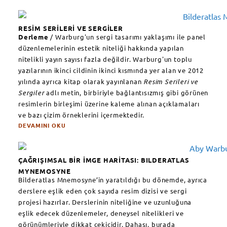
RESİM SERİLERİ VE SERGİLER
Derleme
/
Warburg'un sergi tasarımı yaklaşımı ile panel
düzenlemelerinin estetik niteliği hakkında yapılan
nitelikli yayın sayısı fazla değildir. Warburg'un toplu
yazılarının ikinci cildinin ikinci kısmında yer alan ve 2012
yılında
ayrıca
kitap olarak yayınlanan
Resim Serileri ve
Sergiler
adlı metin, birbiriyle bağlantısızmış gibi görünen
resimlerin birleşimi üzerine kaleme alınan açıklamaları
ve bazı çizim örneklerini içermektedir.
DEVAMINI OKU
ÇAĞRIŞIMSAL BİR İMGE HARİTASI: BILDERATLAS
MYNEMOSYNE
Bilderatlas Mnemosyne’in yaratıldığı bu dönemde, ayrıca
derslere eşlik eden çok sayıda resim dizisi ve sergi
projesi hazırlar. Derslerinin niteliğine ve uzunluğuna
eşlik edecek düzenlemeler, deneysel nitelikleri ve
görünümleriyle dikkat çekicidir. Dahası, burada