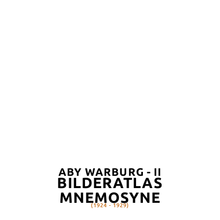
ABY WARBURG - II
BILDERATLAS
MNEMOSYNE
(1924 - 1929)