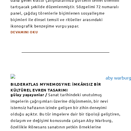
daha genel kültür çalışmalarında görselin temel önemini
tartışacak şekilde düzenlenmiştir. Sözgelimi 72 numaralı
panel, çağdaş törenlerle biçimlenen sosyalleşme
biçimleri ile dinsel temsil ve ritüeller arasındaki
ikonografik benzeşime vurgu yapar.
DEVAMINI OKU
BILDERATLAS MYNEMOSYNE: İMKÂNSIZ BİR
KÜLTÜREL EVREN TASARIMI
gülay yaşayanlar /
Sanat tarihindeki unutulmuş
imgelerin çağrışımları üzerine düşünmenin, bir nevi
istemsiz hafızanın izinde gelişen bir zihin deneyimi
olduğu açıktır. Bu tür imgelere dair bir tipoloji geliştiren,
dolaşım ve değişimi konusunda çalışan Aby Warburg,
özellikle Rönesans sanatının yetkin örneklerine