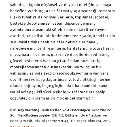
sahiptir; bilginin düşünsel ve duyusal niteliğini sunmayı
hedefler. Warburg, Atlas formatıyla; araştırdığı temalara
ilişkin tuhaf ya da orijinal verilerin, toplumsal (görsel)
bellekte depolanması, yaban düşünce ve inanç
aydınlanma arasındaki sürekli salınımları örnekleyen
eserleri, salt dilsel bir betimlemeden ziyade, kendilerinin
sunumuyla daha canlı bir hâle getirir. Her panel,
neredeyse muhtelif resimlerin, haritaların, fotoğrafların,
el yazması metinlerin, gazete ve dergilerden edinilmiş
güncel resimlerin Warburg tarafından bozularak,
montajlanmasından oluşmaktadır. Warburg’un bu
yaklaşımı, aslında seçtiği reprodüksiyonların yan yana
getirilmesi ve karşıtlaştırılması yoluyla etkileşimlerine
olanak sağlayan, imge göçüne dair kapsamlı bir sanat
tarihi anlayışı, kültürel-psikolojik referanslara sahip
çözümleyici kuramsal bir model geliştirmiştir.
Bkz.
Aby Warburg, Bilderreihen ve Ausstellungen
. Gesammelte
Schriften-Studienausgabe, Cilt II.2, Editörler: Uwe Fleckner ve
Isabella Woldt, eds. Akademie Verlag, 471 pages, Almanca, 2012.
DAHA FAZLASI