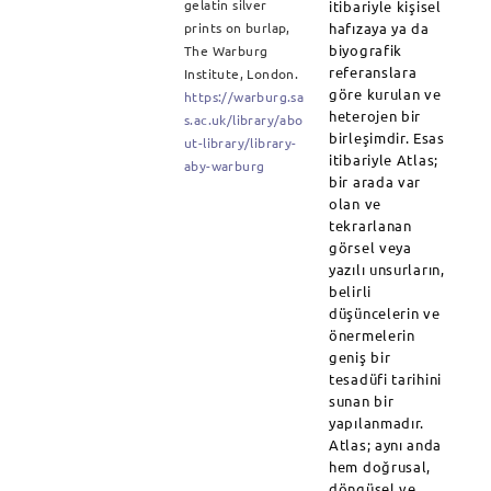
gelatin silver
itibariyle kişisel
hafızaya ya da
prints on burlap,
biyografik
The Warburg
referanslara
Institute, London.
göre kurulan ve
https://warburg.sa
heterojen bir
s.ac.uk/library/abo
birleşimdir. Esas
ut-library/library-
itibariyle Atlas;
aby-warburg
bir arada var
olan ve
tekrarlanan
görsel veya
yazılı unsurların,
belirli
düşüncelerin ve
önermelerin
geniş bir
tesadüfi tarihini
sunan bir
yapılanmadır.
Atlas; aynı anda
hem doğrusal,
döngüsel ve