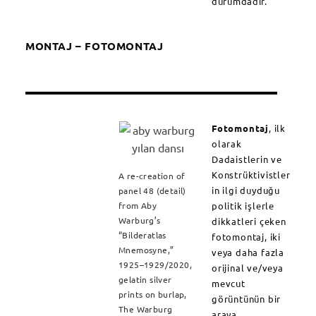
durumdadır.
MONTAJ – FOTOMONTAJ
Fotomontaj
, ilk
olarak
Dadaistlerin ve
Konstrüktivistler
A re-creation of
in ilgi duyduğu
panel 48 (detail)
politik işlerle
from Aby
Warburg’s
dikkatleri çeken
“Bilderatlas
fotomontaj, iki
Mnemosyne,”
veya daha fazla
1925–1929/2020,
orijinal ve/veya
gelatin silver
mevcut
prints on burlap,
görüntünün bir
The Warburg
araya