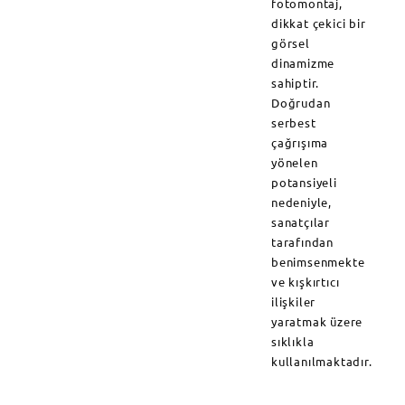
fotomontaj,
dikkat çekici bir
görsel
dinamizme
sahiptir.
Doğrudan
serbest
çağrışıma
yönelen
potansiyeli
nedeniyle,
sanatçılar
tarafından
benimsenmekte
ve kışkırtıcı
ilişkiler
yaratmak üzere
sıklıkla
kullanılmaktadır.