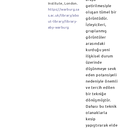
Institute, London.
getirilmesiyle
https://warburg.sa
oluşan tümel bir
s.ac.uk/library/abo
görüntüdür.
ut-library/library-
İzleyicileri,
aby-warburg
gruplanmış
görüntüler
arasındaki
kurduğu yeni
ilişkisel durum
üzerinde
düşünmeye sevk
eden potansiyeli
nedeniyle önemli
ve tercih edilen
bir tekniğe
dönüşmüştür.
Dahası bu teknik
olanaklarla
kesip
yapıştırarak elde