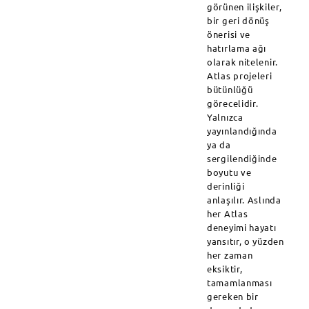
görünen ilişkiler,
bir geri dönüş
önerisi ve
hatırlama ağı
olarak nitelenir.
Atlas projeleri
bütünlüğü
görecelidir.
Yalnızca
yayınlandığında
ya da
sergilendiğinde
boyutu ve
derinliği
anlaşılır. Aslında
her Atlas
deneyimi hayatı
yansıtır, o yüzden
her zaman
eksiktir,
tamamlanması
gereken bir