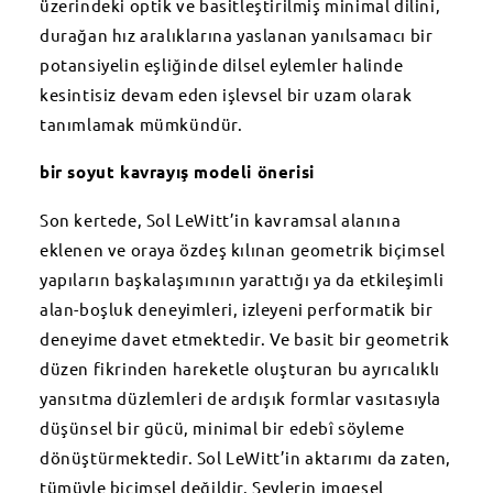
üzerindeki optik ve basitleştirilmiş minimal dilini,
durağan hız aralıklarına yaslanan yanılsamacı bir
potansiyelin eşliğinde dilsel eylemler halinde
kesintisiz devam eden işlevsel bir uzam olarak
tanımlamak mümkündür.
bir soyut kavrayış modeli önerisi
Son kertede, Sol LeWitt’in kavramsal alanına
eklenen ve oraya özdeş kılınan geometrik biçimsel
yapıların başkalaşımının yarattığı ya da etkileşimli
alan-boşluk deneyimleri, izleyeni performatik bir
deneyime davet etmektedir. Ve basit bir geometrik
düzen fikrinden hareketle oluşturan bu ayrıcalıklı
yansıtma düzlemleri de ardışık formlar vasıtasıyla
düşünsel bir gücü, minimal bir edebî söyleme
dönüştürmektedir. Sol LeWitt’in aktarımı da zaten,
tümüyle biçimsel değildir. Şeylerin imgesel