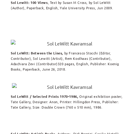
Sol Lewitt: 100 Views
, Text by Susan M Cross, by
Sol LeWitt
(Author), Paperback, English,
Yale University Press, Jun 2009.
Sol LeWitt: Between the Lines,
by Francesco Stocchi (Editor,
Contributor), Sol Lewitt (Artist), Rem Koolhaas (Contributor),
Adachiara Zevi (Contributor)320 pages, English, Publisher: Koenig
Books, Paperback, June 26, 2018.
Sol LeWitt / Selected Prints 1970-1986,
Original exhibition poster,
Tate Gallery,
Designer:
Anon,
Printer:
Hillingdon Press,
Publisher:
Tate Gallery,
Size:
Double Crown (760 x 510 mm), 1986.
Sol LeWitt: Artist’s Books
, Authors: Didi Bozzini, Cecilia Metelli,