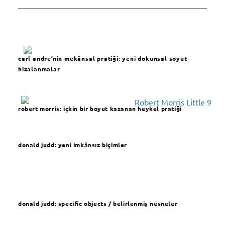
carl andre’nin mekânsal pratiği: yeni dokunsal soyut
hizalanmalar
robert morris: içkin bir boyut kazanan heykel pratiği
donald judd: yeni imkânsız biçimler
donald judd: specific objects / belirlenmiş nesneler