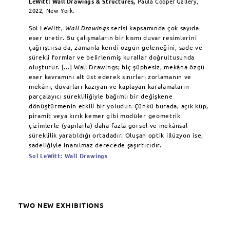
LeWitt: Wall Drawings & Structures,
Paula Cooper Gallery,
2022, New York.
Sol LeWitt,
Wall Drawings
serisi kapsamında çok sayıda
eser üretir. Bu çalışmaların bir kısmı duvar resimlerini
çağrıştırsa da, zamanla kendi özgün geleneğini, sade ve
sürekli formlar ve belirlenmiş kurallar doğrultusunda
oluşturur. [...] Wall Drawings; hiç şüphesiz, mekâna özgü
eser kavramını alt üst ederek sınırları zorlamanın ve
mekânı, duvarları kazıyan ve kaplayan karalamaların
parçalayıcı sürekliliğiyle bağımlı bir değişkene
dönüştürmenin etkili bir yoludur. Çünkü burada, açık küp,
piramit veya kırık kemer gibi modüler geometrik
çizimlerle (yapılarla) daha fazla görsel ve mekânsal
süreklilik yaratıldığı ortadadır. Oluşan optik illüzyon ise,
sadeliğiyle inanılmaz derecede şaşırtıcıdır.
Sol LeWitt: Wall Drawings
TWO NEW EXHIBITIONS