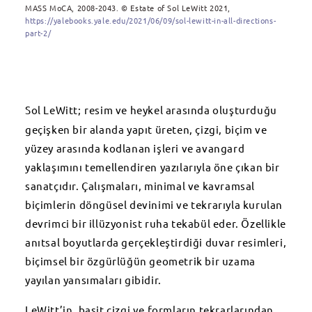
MASS MoCA, 2008-2043. © Estate of Sol LeWitt 2021,
https://yalebooks.yale.edu/2021/06/09/sol-lewitt-in-all-directions-
part-2/
Sol LeWitt
;
resim ve heykel arasında oluşturduğu
geçişken bir alanda yapıt üreten, çizgi, biçim ve
yüzey arasında kodlanan işleri ve avangard
yaklaşımını temellendiren yazılarıyla öne çıkan bir
sanatçıdır. Çalışmaları, minimal ve kavramsal
biçimlerin döngüsel devinimi ve tekrarıyla kurulan
devrimci bir illüzyonist ruha tekabül eder. Özellikle
anıtsal boyutlarda gerçekleştirdiği duvar resimleri,
biçimsel bir özgürlüğün geometrik bir uzama
yayılan yansımaları gibidir.
LeWitt’in, basit çizgi ve formların tekrarlarından