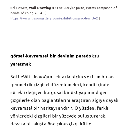
Sol LeWitt,
Wall Drawing #1138
: Acrylic paint, Forms composed of
bands of color, 2004. [
https://www.lissongallery.com/exhibitions/sol-lewitt–2
]
görsel-kavramsal bir devinim paradoksu
yaratmak
Sol LeWitt’in yoğun tekrarla biçim ve ritim bulan
geometrik çizgisel düzenlemeleri, kendi içinde
sürekli değişen kurgusal bir üst yapının diğer
çizgilerle olan bağlantılarını araştıran algıya dayalı
kavramsal bir haritayı andırır. O yüzden, farklı
yönlerdeki çizgileri bir yüzeyde buluşturarak,
devasa bir akışta öne çıkan çizgi-kütle