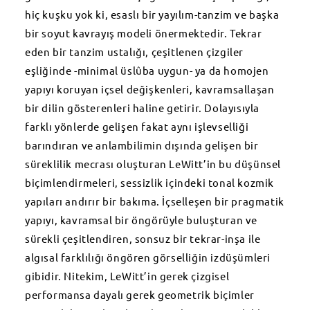
hiç kuşku yok ki, esaslı bir yayılım-tanzim ve başka
bir soyut kavrayış modeli önermektedir. Tekrar
eden bir tanzim ustalığı, çeşitlenen çizgiler
eşliğinde -minimal üslûba uygun- ya da homojen
yapıyı koruyan içsel değişkenleri, kavramsallaşan
bir dilin gösterenleri haline getirir. Dolayısıyla
farklı yönlerde gelişen fakat aynı işlevselliği
barındıran ve anlambilimin dışında gelişen bir
süreklilik mecrası oluşturan LeWitt’in bu düşünsel
biçimlendirmeleri, sessizlik içindeki tonal kozmik
yapıları andırır bir bakıma. İçselleşen bir pragmatik
yapıyı, kavramsal bir öngörüyle buluşturan ve
sürekli çeşitlendiren, sonsuz bir tekrar-inşa ile
algısal farklılığı öngören görselliğin izdüşümleri
gibidir. Nitekim, LeWitt’in gerek çizgisel
performansa dayalı gerek geometrik biçimler