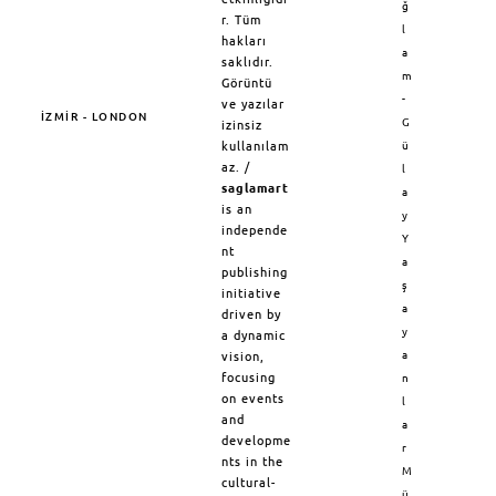
ğ
r. Tüm
l
hakları
a
saklıdır.
m
Görüntü
-
ve yazılar
İZMİR - LONDON
G
izinsiz
kullanılam
ü
az. /
l
saglamart
a
is an
y
independe
Y
nt
a
publishing
ş
initiative
a
driven by
y
a dynamic
a
vision,
focusing
n
on events
l
and
a
developme
r
nts in the
M
cultural-
ü