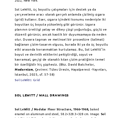
2022, New York.
Sol LeWitt, üç boyutlu çalışmaları için destek ya da
çerçeveleme aracı olarak gerçek anlamda çizilmiş ızgara
(grid) kullanır. Eser, ızgara içindeki konumu nedeniyle iki
boyuttan üç boyuta yükselmiş gibi görünür. Izgara
planının ürettigi yatay ve dikey çizgi yoğunluğu, güçlü ve
düzenli görünür, ancak kaotik bir duyumsamaya da neden
olur. Duvara taşınan ve metinsel bir prosedüre (talimat)
bağlanan çizim-tasarım olgusu, burada iki ya da üç boyutlu
etki arasında kıvranmaktan kurtulamaz. Bu, Sol LeWitt’in
boyut ve derinlik etkilerini pekiştirdiği, soyut ve
kavramsal, geçişi de olanaklı kılan çizim pratiğinin temel
bir özelliğidir hiç şüphesiz. (Bkz. David Batchelor,
Modernizm
, Çeviren: Tüles Üresin, Hayalperest -Yayınları,
İstanbul, 2025, sf. 57-58)
Sol LeWitt: Grid
SOL LEWITT / WALL DRAWINGS
Sol LeWitt / Modular Floor Structure, 1966-1968,
baked
enamel on aluminum and steel, 58.2×328.3×328 cm. Image:
Sol