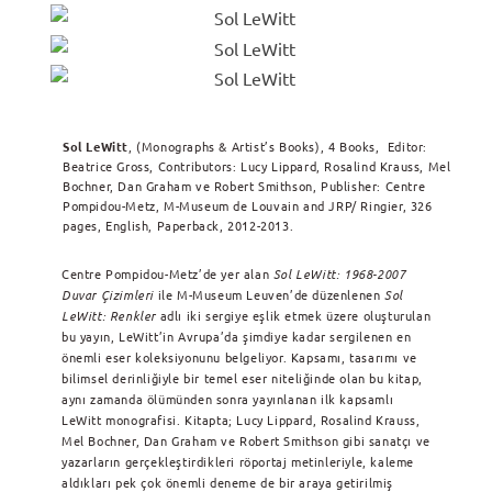
Sol LeWitt
,
(Monographs & Artist’s Books), 4 Books, Editor:
Beatrice Gross, Contributors: Lucy Lippard, Rosalind Krauss, Mel
Bochner, Dan Graham ve Robert Smithson, Publisher: Centre
Pompidou-Metz, M-Museum de Louvain and JRP/ Ringier, 326
pages, English, Paperback, 2012-2013.
Centre Pompidou-Metz’de yer alan
Sol LeWitt: 1968-2007
Duvar Çizimleri
ile
M-Museum Leuven’de düzenlenen
Sol
LeWitt: Renkler
adlı iki sergiye eşlik etmek üzere oluşturulan
bu yayın, LeWitt’in Avrupa’da şimdiye kadar sergilenen en
önemli eser koleksiyonunu belgeliyor. Kapsamı, tasarımı ve
bilimsel derinliğiyle bir temel eser niteliğinde olan bu kitap,
aynı zamanda ölümünden sonra yayınlanan ilk kapsamlı
LeWitt monografisi. Kitapta; Lucy Lippard, Rosalind Krauss,
Mel Bochner, Dan Graham ve Robert Smithson gibi sanatçı ve
yazarların gerçekleştirdikleri röportaj metinleriyle, kaleme
aldıkları pek çok önemli deneme de bir araya getirilmiş