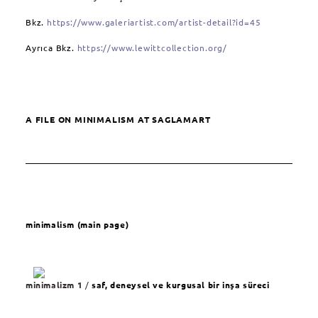
Bkz.
https://www.galeriartist.com/artist-detail?id=45
Ayrıca Bkz.
https://www.lewittcollection.org/
A FILE ON MINIMALISM AT SAGLAMART
minimalism (main page)
minimalizm 1
/
saf, deneysel ve kurgusal bir inşa süreci