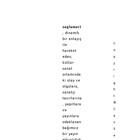
saglamart
; dinamik
bir anlayış
C
ile
o
hareket
eden,
p
kültür-
y
sanat
r
ortamında
i
ki olay ve
g
olgulara,
h
sanatçı
t
tavırlarına
©
, yapıtlara
C
ve
a
yayınlara
odaklanan
n
bağımsız
S
bir yayın
a
etkinliğidi