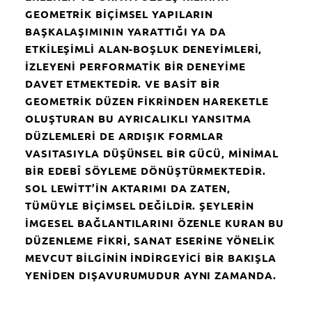
GEOMETRIK BIÇIMSEL YAPILARIN
BAŞKALAŞIMININ YARATTIĞI YA DA
ETKILEŞIMLI ALAN-BOŞLUK DENEYIMLERI,
IZLEYENI PERFORMATIK BIR DENEYIME
DAVET ETMEKTEDIR. VE BASIT BIR
GEOMETRIK DÜZEN FIKRINDEN HAREKETLE
OLUŞTURAN BU AYRICALIKLI YANSITMA
DÜZLEMLERI DE ARDIŞIK FORMLAR
VASITASIYLA DÜŞÜNSEL BIR GÜCÜ, MINIMAL
BIR EDEBÎ SÖYLEME DÖNÜŞTÜRMEKTEDIR.
SOL LEWITT’IN AKTARIMI DA ZATEN,
TÜMÜYLE BIÇIMSEL DEĞILDIR. ŞEYLERIN
IMGESEL BAĞLANTILARINI ÖZENLE KURAN BU
DÜZENLEME FIKRI, SANAT ESERINE YÖNELIK
MEVCUT BILGININ INDIRGEYICI BIR BAKIŞLA
YENIDEN DIŞAVURUMUDUR AYNI ZAMANDA.