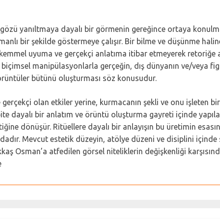
zü yanıltmaya dayalı bir görmenin gereğince ortaya konulmaz.
nlı bir şekilde göstermeye çalışır. Bir bilme ve düşünme haline
mükemmel uyuma ve gerçekçi anlatıma itibar etmeyerek retoriğe at
biçimsel manipülasyonlarla gerçeğin, dış dünyanın ve/veya fig
ir örüntüler bütünü oluşturması söz konusudur.
gerçekçi olan etkiler yerine, kurmacanın şekli ve onu işleten bi
pite dayalı bir anlatım ve örüntü oluşturma gayreti içinde yapıl
ratiğine dönüşür. Ritüellere dayalı bir anlayışın bu üretimin esasın
adır. Mevcut estetik düzeyin, atölye düzeni ve disiplini içinde 
aş Osman’a atfedilen görsel niteliklerin değişkenliği karşısın
e