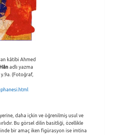
van kâtibi Ahmed
 Hân
adlı yazma
y.9a. (Fotoğraf,
uphanesi.html
erine, daha içkin ve öğrenilmiş usul ve
dır. Bu görsel dilin basitliği, özellikle
minde bir amaç iken figürasyon ise imtina