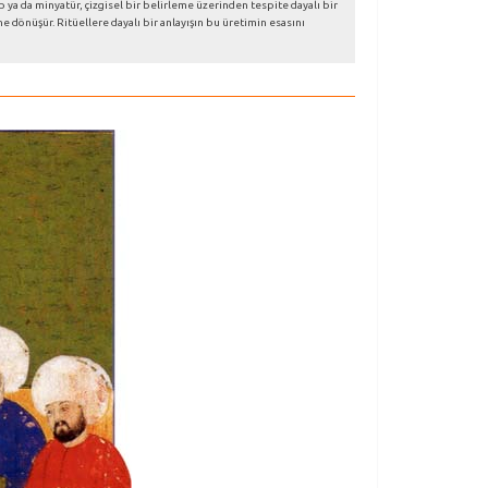
p ya da minyatür, çizgisel bir belirleme üzerinden tespite dayalı bir
ne dönüşür. Ritüellere dayalı bir anlayışın bu üretimin esasını