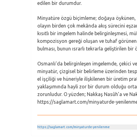
edilen bir durumdur.
Minyatüre özgü biçimleme; doğaya öykünen, gö
olayın birden çok mekânda akış sürecini eşzama
kısıtlı bir imgelem halinde belirginleşmesi, 
kompozisyon gereği oluşan ve tuhaf görünen 
bulması, bunun ısrarlı tekrarla geliştirilen b
Osmanlı’da belirginleşen imgelemde, çekici ve 
minyatür, çizgisel bir belirleme üzerinden tes
el işçiliği ve hüneriyle ilişkilenen bir üretim p
yaklaşımında hayli zor bir durum olduğu ortad
zorunludur. O yüzden; Nakkaş Nasûh’a ve Nakk
https://saglamart.com/minyaturde-yenilenm
https://saglamart.com/minyaturde-yenilenme