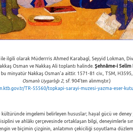
ile ilgili olarak Müderrris Ahmed Karabagî, Seyyid Lokman, Di
akkaş Osman ve Nakkaş Ali toplantı halinde.
Şehnâme-i Selim
bu minyatür Nakkaş Osman’a aittir. 1571-81 civ., TSM, H3595, 
Osmanlı Uygarlığı 2
, sf. 904’ten alınmıştır.)
m.ktb.gov.tr/TR-55560/topkapi-sarayi-muzesi-yazma-eser-kut
kültüründe imgelemi belirleyen hususlar; hayal gücü ve deney y
lini ve ahlâkı çerçevesinde ortaklaşan bilgi, deneyimlerle sınırlı
engin ve biçimin çizginin, anlatımın çekiciliği soyutlama düzle