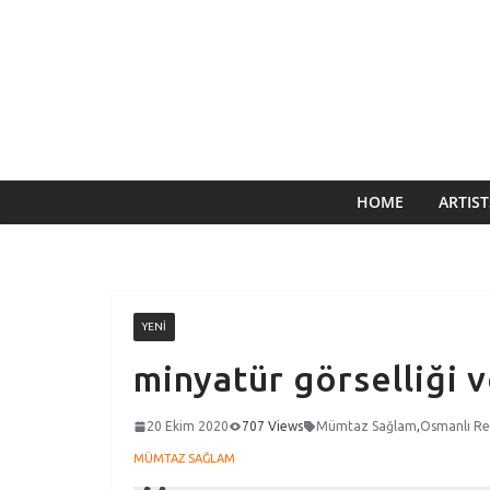
HOME
ARTIST
YENI
minyatür görselliği v
20 Ekim 2020
707 Views
Mümtaz Sağlam
,
Osmanlı Re
MÜMTAZ SAĞLAM