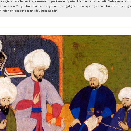
çekçi olan etkiler yerine, kurmacanın şekli ve onu işleten bir mantık devrededir. Dolayısıyla tezhi
nmaktadır. Yer yer bir zanaatkarlık eylemine, el işçiliği ve hüneriyle ilişkilenen bir üretim pratiği
ımında hayli zor bir durum olduğu ortadadır.