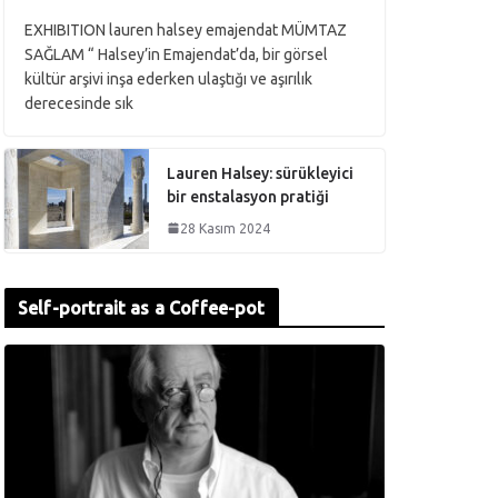
EXHIBITION lauren halsey emajendat MÜMTAZ
SAĞLAM “ Halsey’in Emajendat’da, bir görsel
kültür arşivi inşa ederken ulaştığı ve aşırılık
derecesinde sık
Lauren Halsey: sürükleyici
bir enstalasyon pratiği
28 Kasım 2024
Self-portrait as a Coffee-pot