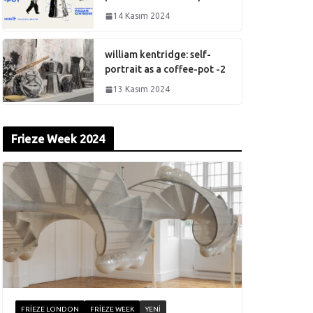
14 Kasım 2024
william kentridge: self-
portrait as a coffee-pot -2
13 Kasım 2024
Frieze Week 2024
FRIEZE LONDON
FRIEZE WEEK
YENI