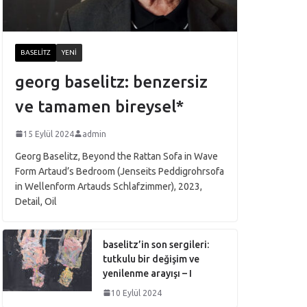
BASELITZ
YENI
georg baselitz: benzersiz
ve tamamen bireysel*
15 Eylül 2024
admin
Georg Baselitz, Beyond the Rattan Sofa in Wave
Form Artaud’s Bedroom (Jenseits Peddigrohrsofa
in Wellenform Artauds Schlafzimmer), 2023,
Detail, Oil
baselitz’in son sergileri:
tutkulu bir değişim ve
yenilenme arayışı – I
10 Eylül 2024