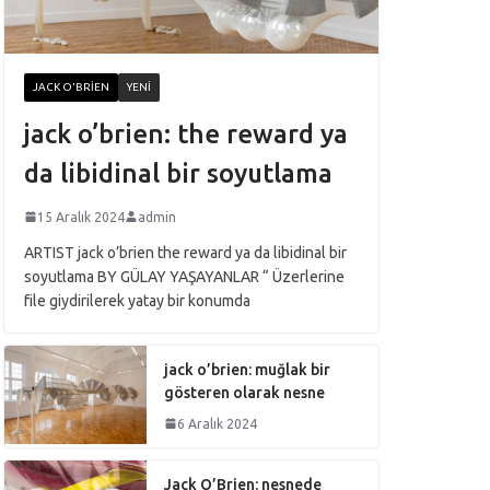
JACK O'BRIEN
YENI
jack o’brien: the reward ya
da libidinal bir soyutlama
15 Aralık 2024
admin
ARTIST jack o’brien the reward ya da libidinal bir
soyutlama BY GÜLAY YAŞAYANLAR “ Üzerlerine
file giydirilerek yatay bir konumda
jack o’brien: muğlak bir
gösteren olarak nesne
6 Aralık 2024
Jack O’Brien: nesnede