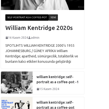
SELF-PORTRAIT AS A COFFEE-POT
YENI
William Kentridge 2020s
16 Kasım 2024
admin
SPOTLIHTS WILLIAM KENTRIDGE 2000’s 1955
JOHANNESBURG / GÜNEY AFRİKA William
Kentridge; apartheid, sömürgecilik, totaliterlik ve
bunların kalıcı etkileri konusunda geliştirdiği
william kentridge: self-
portrait as a coffee-pot -1
15 Kasım 2024
william kentridge: self-
portrait as a coffee-pot