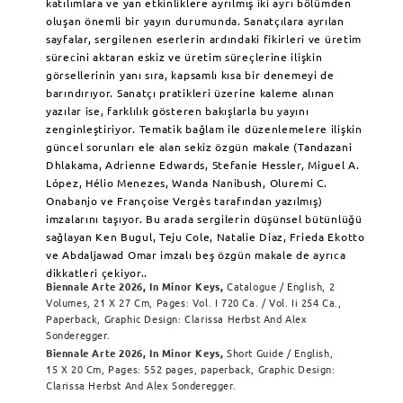
katılımlara ve yan etkinliklere ayrılmış iki ayrı bölümden
oluşan önemli bir yayın durumunda. Sanatçılara ayrılan
sayfalar, sergilenen eserlerin ardındaki fikirleri ve üretim
sürecini aktaran eskiz ve üretim süreçlerine ilişkin
görsellerinin yanı sıra, kapsamlı kısa bir denemeyi de
barındırıyor. Sanatçı pratikleri üzerine kaleme alınan
yazılar ise, farklılık gösteren bakışlarla bu yayını
zenginleştiriyor. Tematik bağlam ile düzenlemelere ilişkin
güncel sorunları ele alan sekiz özgün makale (Tandazani
Dhlakama, Adrienne Edwards, Stefanie Hessler, Miguel A.
López, Hélio Menezes, Wanda Nanibush, Oluremi C.
Onabanjo ve Françoise Vergès tarafından yazılmış)
imzalarını taşıyor. Bu arada sergilerin düşünsel bütünlüğü
sağlayan Ken Bugul, Teju Cole, Natalie Diaz, Frieda Ekotto
ve Abdaljawad Omar imzalı beş özgün makale de ayrıca
dikkatleri çekiyor..
Biennale Arte 2026, In Minor Keys,
Catalogue / English, 2
Volumes, 21 X 27 Cm, Pages: Vol. I 720 Ca. / Vol. Ii 254 Ca.,
Paperback, Graphic Design: Clarissa Herbst And Alex
Sonderegger.
Biennale Arte 2026, In Minor Keys,
Short Guide / English,
15 X 20 Cm, Pages: 552 pages, paperback, Graphic Design:
Clarissa Herbst And Alex Sonderegger.