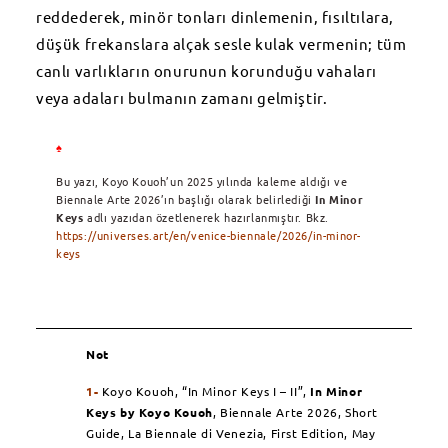
reddederek, minör tonları dinlemenin, fısıltılara,
düşük frekanslara alçak sesle kulak vermenin; tüm
canlı varlıkların onurunun korunduğu vahaları
veya adaları bulmanın zamanı gelmiştir.
♠
Bu yazı, Koyo Kouoh’un 2025 yılında kaleme aldığı ve
Biennale Arte 2026’ın başlığı olarak belirlediği
In Minor
Keys
adlı yazıdan özetlenerek hazırlanmıştır. Bkz.
https://universes.art/en/venice-biennale/2026/in-minor-
keys
Not
1-
Koyo Kouoh,
“In Minor Keys I – II”,
In Minor
Keys
by Koyo Kouoh
, Biennale Arte 2026, Short
Guide, La Biennale di Venezia,
First Edition, May