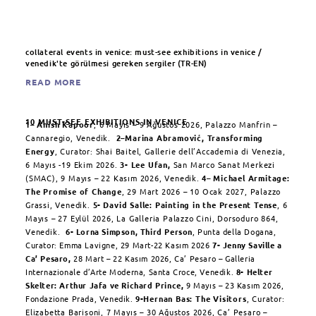
collateral events in venice: must-see exhibitions in venice /
venedik'te görülmesi gereken sergiler (TR-EN)
READ MORE
10 MUST-SEE EXHIBITIONS IN VENICE
1
–
Anish Kapoor
, 6 Mayıs – 9 Ağustos 2026, Palazzo Manfrin –
Cannaregio, Venedik.
2
–
Marina Abramović,
Transforming
Energy
, Curator: Shai Baitel, Gallerie dell’Accademia di Venezia,
6 Mayıs -19 Ekim 2026.
3-
Lee Ufan,
San Marco Sanat Merkezi
(SMAC), 9 Mayıs – 22 Kasım 2026, Venedik.
4
–
Michael Armitage:
The Promise of Change
, 29 Mart 2026 – 10 Ocak 2027, Palazzo
Grassi, Venedik.
5-
David Salle: Painting in the Present Tense
, 6
Mayıs – 27 Eylül 2026, La Galleria Palazzo Cini, Dorsoduro 864,
Venedik.
6-
Lorna Simpson,
Third Person
, Punta della Dogana,
Curator: Emma Lavigne, 29 Mart-22 Kasım 2026
7-
Jenny Saville a
Ca’ Pesaro,
28 Mart – 22 Kasım 2026, Ca’ Pesaro – Galleria
Internazionale d’Arte Moderna, Santa Croce, Venedik.
8-
Helter
Skelter: Arthur Jafa ve Richard Prince,
9 Mayıs – 23 Kasım 2026,
Fondazione Prada, Venedik.
9-
Hernan Bas: The Visitors
, Curator:
Elizabetta Barisoni, 7 Mayıs – 30 Ağustos 2026, Ca’ Pesaro –