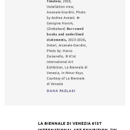
Timeless
, 2026,
Installation view,
Arsenale-Giardini, Photo
by Andrea Avezzù
6-
Georgina Maxim,
(Zimbabwe)
Borrowed
books and underlined
statements,
2023-2026
,
Detail, Arsenale-Giardini,
Photo by: Marco
Zorzanello,
©
61st
International Art
Exhibition, La Biennale di
Venezia
, In Minor Keys,
Courtesy of La Biennale
di Venezia
DAHA FAZLASI
LA BIENNALE DI VENEZIA
61ST
INTERNATIONAL ART EXHIBITION, “IN