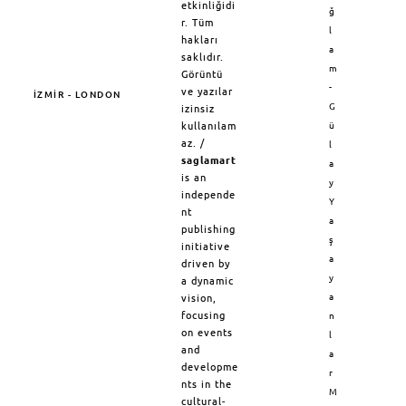
etkinliğidi
ğ
r. Tüm
l
hakları
a
saklıdır.
m
Görüntü
-
ve yazılar
İZMİR - LONDON
G
izinsiz
kullanılam
ü
az. /
l
saglamart
a
is an
y
independe
Y
nt
a
publishing
ş
initiative
a
driven by
y
a dynamic
a
vision,
focusing
n
on events
l
and
a
developme
r
nts in the
M
cultural-