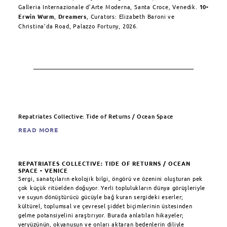
Galleria Internazionale d’Arte Moderna, Santa Croce, Venedik.
10-
Erwin Wurm
,
Dreamers
, Curators: Elizabeth Baroni ve
Christina’da Road, Palazzo Fortuny, 2026.
Repatriates Collective: Tide of Returns / Ocean Space
READ MORE
REPATRIATES COLLECTIVE: TIDE OF RETURNS / OCEAN
SPACE - VENICE
Sergi, sanatçıların ekolojik bilgi, öngörü ve özenini oluşturan pek
çok küçük ritüelden doğuyor. Yerli toplulukların dünya görüşleriyle
ve suyun dönüştürücü gücüyle bağ kuran sergideki eserler;
kültürel, toplumsal ve çevresel şiddet biçimlerinin üstesinden
gelme potansiyelini araştırıyor. Burada anlatılan hikayeler;
yeryüzünün, okyanusun ve onları aktaran bedenlerin diliyle