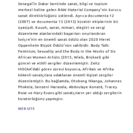
Senegal’in Dakar kentinde sanat, bilgi ve toplum
merkezi haline gelen RAW Material Company’nin kurucu
sanat direktörlüğünü üstlendi. Ayrıca documenta 12
(2007) ve documenta 13 (2012) küratör ekiplerinin bir
üyesiydi. Kouoh, sanat, mimari, eleştiri ve sergi
düzenleme alanlarındaki başarıları onurlandıran
İsviçre’nin en önemli sanat ödülü olan 2020 Meret
Oppenheim Büyük Ödülü’nün sahibidir. Body Talk:
Feminism, Sexuality and the Body in the Works of Six
African Women Artists (2015, Wiels, Brüksel) gibi
güncel ve etkili sergiler düzenlemiştir. Zeitz
MOCAA’daki görev süresi boyunca, Afrikalı ve Afrika
kökenli sanatçılara odaklanan önemli kişisel sergiler
düzenlemiştir. Bu bağlamda, Otobong Nkanga, Johannes
Phokela, Senzeni Marasela, Abdoulaye Konaté, Tracey
Rose ve Mary Evans gibi sanatçıların yer aldığı sergilerin
küratörlüğünü yapmıştır.
WEB SITE