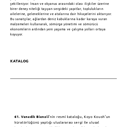
şekilleniyor. İnsan ve okyanus arasındaki olası ilişkiler üzerine
birer deney niteliği taşıyan sergideki yapıtlar, toplulukların
ailelerine, geleneklerine ve atalarına dair hikayelerini aktarıyor.
Bu sanatçılar, ağlardan deniz kabuklarına kadar karaya vuran
malzemeleri kullanarak, sömürge yönetimi ve sömürücü
ekonomilerin ardından yeni yaşama ve çalışma yolları ortaya
koyuyor.
KATALOG
61. Venedik Bienali
’nin resmi kataloğu, Koyo Kouoh’un
küratörlüğünü yaptığı uluslararası sergi ile ulusal