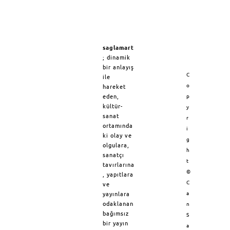
saglamart
; dinamik
bir anlayış
C
ile
o
hareket
eden,
p
kültür-
y
sanat
r
ortamında
i
ki olay ve
g
olgulara,
h
sanatçı
t
tavırlarına
©
, yapıtlara
C
ve
a
yayınlara
odaklanan
n
bağımsız
S
bir yayın
a