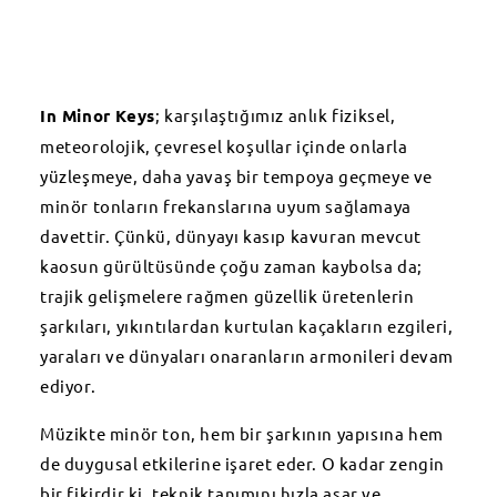
In Minor Keys
; karşılaştığımız anlık fiziksel,
meteorolojik, çevresel koşullar içinde onlarla
yüzleşmeye, daha yavaş bir tempoya geçmeye ve
minör tonların frekanslarına uyum sağlamaya
davettir. Çünkü, dünyayı kasıp kavuran mevcut
kaosun gürültüsünde çoğu zaman kaybolsa da;
trajik gelişmelere rağmen güzellik üretenlerin
şarkıları, yıkıntılardan kurtulan kaçakların ezgileri,
yaraları ve dünyaları onaranların armonileri devam
ediyor.
Müzikte minör ton, hem bir şarkının yapısına hem
de duygusal etkilerine işaret eder. O kadar zengin
bir fikirdir ki, teknik tanımını hızla aşar ve