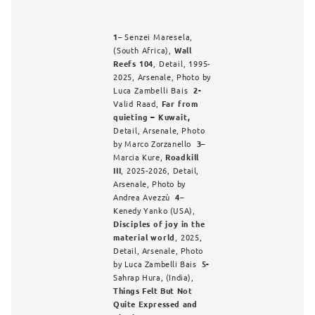
1
– Senzei Maresela,
(South Africa),
Wall
Reefs 104
, Detail, 1995-
2025,
Arsenale,
Photo by
Luca Zambelli Bais
2-
Valid Raad,
Far from
quieting – Kuwait,
Detail,
Arsenale,
Photo
by
Marco Zorzanello
3
–
Marcia Kure,
Roadkill
III
, 2025-2026,
Detail,
Arsenale, Photo by
Andrea Avezzù
4
–
Kenedy Yanko (USA
),
Disciples of joy in the
material world
, 2025,
Detail, Arsenale, Photo
by Luca Zambelli Bais
5-
Sahrap Hura, (India),
Things Felt But Not
Quite Expressed and