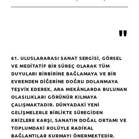
"
61. ULUSLARARASI SANAT SERGISİ, GÖRSEL
VE MEDITATIF BIR SÜREÇ OLARAK TÜM
DUYULARI BIRBIRINE BAĞLAMAYA VE BIR
EVRENDEN DIĞERINE DOĞRU DOLANMAYA
TEŞVIK EDEREK, ARA MEKÂNLARDA BULUNAN
OLASILIKLARI GÖRÜNÜR KILMAYA
ÇALIŞMAKTADIR. DÜNYADAKI YENI
GELIŞMELERLE BIRLIKTE SÜREGIDEN
KRIZLERE KARŞI, SANATIN DOĞAL ORTAMI VE
TOPLUMDAKI ROLÜYLE RADIKAL
BAĞLANTILAR KURMAYI ÖNERMEKTEDIR.