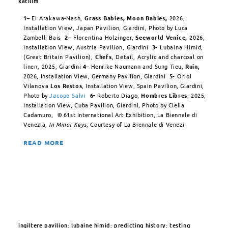
katılım
1
– Ei Arakawa-Nash,
Grass Babies, Moon Babies,
2026,
Installation View, Japan Pavilion,
Giardini, Photo by Luca
Zambelli Bais
2
– Florentina Holzinger,
Seeworld Venice,
2026,
Installation View, Austria Pavilion,
Giardini
3-
Lubaina Himid,
(Great Britain Pavilion),
Chefs
, Detail, Acrylic and charcoal on
linen, 2025,
Giardini
4
–
Henrike Naumann and Sung Tieu,
Ruin,
2026, Installation View, Germany Pavilion, Giardini
5-
Oriol
Vilanova
Los Restos
, Installation View, Spain Pavilion, Giardini,
Photo by
Jacopo Salvi
6-
Roberto Diago,
Hombres Libres
, 2025,
Installation View, Cuba Pavilion, Giardini, Photo by Clelia
Cadamuro,
©
61st International Art Exhibition, La Biennale di
Venezia
, In Minor Keys,
Courtesy of La Biennale di Venezi
READ MORE
ingiltere pavilion: lubaine himid: predicting history: testing