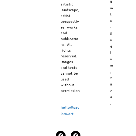
ü
artistic
m
landscape,
t
artist
a
perspectiv
es, works,
z
and
S
publicatio
a
ns. All
ğ
rights
l
reserved.
a
Images
m
and texts
,
cannot be
2
used
0
without
permission
2
.
6
.
hello@sag
lam.art