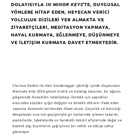
DOLAYISIYLA
IN MINOR KEYS
'TE, DUYGUSAL
YÖNLERE HITAP EDEN, HEYECAN VERICI
YOLCULUK DIZILERI YER ALMAKTA VE
ZIYARETÇILERI, MEDITASYON YAPMAYA,
HAYAL KURMAYA, EĞLENMEYE, DÜŞÜNMEYE
VE ILETIŞIM KURMAYA DAVET ETMEKTEDIR.
Clarissa Herbst ile Alex Sonderegger işbirliği içinde oluşturulan
Biennale Arte 2026
görsel kimlik ve katalog tasarımı, bir ağacın
gölgesinde hissedilen rahatlamayı iletmek için yapraklar
arasından süzülen ışığın değişen ve benekli etkisini ifade eden
Japonca
komorebi
teriminden ilham alıyor. Geçicilik ve kalıcılığı
dengeleyen ince ton geçişleriyle gri tonlarında işlenen tasarım,
posterlerde, tabelalarda ve hareketli tekstil afişlerinde doğal ve
kozmik algı biçimlerini çağrıştıran bir netlik ve etkiye sahip
görünüyor.