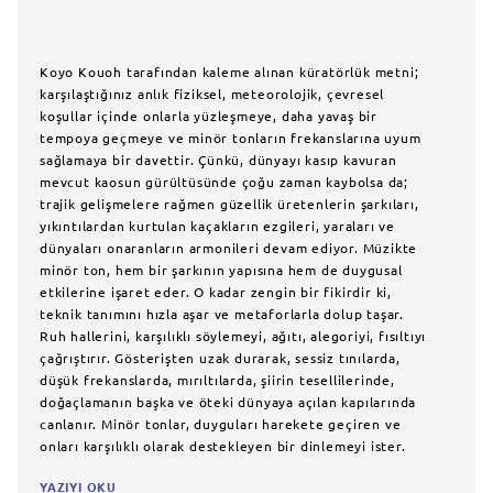
Koyo Kouoh tarafından kaleme alınan küratörlük metni;
karşılaştığınız anlık fiziksel, meteorolojik, çevresel
koşullar içinde onlarla yüzleşmeye, daha yavaş bir
tempoya geçmeye ve minör tonların frekanslarına uyum
sağlamaya bir davettir. Çünkü, dünyayı kasıp kavuran
mevcut kaosun gürültüsünde çoğu zaman kaybolsa da;
trajik gelişmelere rağmen güzellik üretenlerin şarkıları,
yıkıntılardan kurtulan kaçakların ezgileri, yaraları ve
dünyaları onaranların armonileri devam ediyor. Müzikte
minör ton, hem bir şarkının yapısına hem de duygusal
etkilerine işaret eder. O kadar zengin bir fikirdir ki,
teknik tanımını hızla aşar ve metaforlarla dolup taşar.
Ruh hallerini, karşılıklı söylemeyi, ağıtı, alegoriyi, fısıltıyı
çağrıştırır. Gösterişten uzak durarak, sessiz tınılarda,
düşük frekanslarda, mırıltılarda, şiirin tesellilerinde,
doğaçlamanın başka ve öteki dünyaya açılan kapılarında
canlanır. Minör tonlar, duyguları harekete geçiren ve
onları karşılıklı olarak destekleyen bir dinlemeyi ister.
YAZIYI OKU