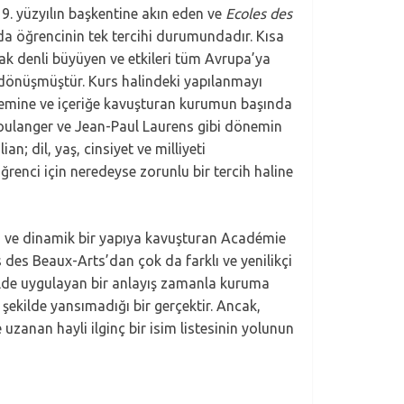
9. yüzyılın başkentine akın eden ve
Ecoles des
a öğrencinin tek tercihi durumundadır. Kısa
 denli büyüyen ve etkileri tüm Avrupa’ya
dönüşmüştür. Kurs halindeki yapılanmayı
stemine ve içeriğe kavuşturan kurumun başında
ulanger ve Jean-Paul Laurens gibi dönemin
; dil, yaş, cinsiyet ve milliyeti
renci için neredeyse zorunlu bir tercih haline
i ve dinamik bir yapıya kavuşturan Académie
 des Beaux-Arts’dan çok da farklı ve yenilikçi
şekilde uygulayan bir anlayış zamanla kuruma
ekilde yansımadığı bir gerçektir. Ancak,
anan hayli ilginç bir isim listesinin yolunun