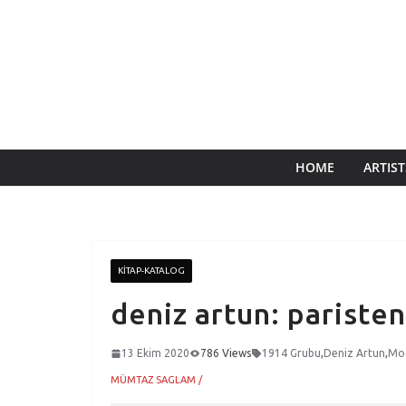
HOME
ARTIST
KITAP-KATALOG
deniz artun: pariste
13 Ekim 2020
786 Views
1914 Grubu
,
Deniz Artun
,
Mo
MÜMTAZ SAGLAM /