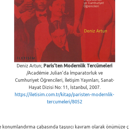
Deniz Artun;
Paris’ten Modernlik Tercümeleri
/Académie Julian’da İmparatorluk ve
Cumhuriyet Öğrencileri, İletişim Yayınları, Sanat-
Hayat Dizisi No: 11, İstanbul, 2007.
https://iletisim.com.tr/kitap/paristen-modernlik-
tercumeleri/8052
m ve konumlandırma çabasında taşıyıcı kavram olarak önümüze 