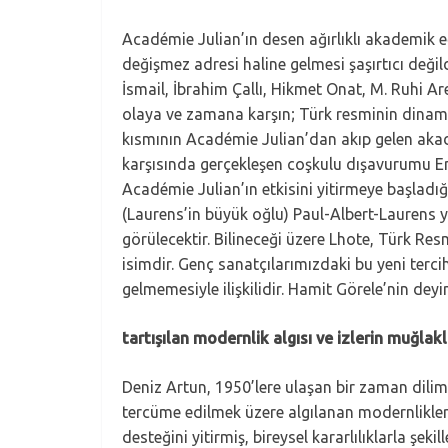
Académie Julian’ın desen ağırlıklı akademik 
değişmez adresi haline gelmesi şaşırtıcı değil
İsmail, İbrahim Çallı, Hikmet Onat, M. Ruhi Ar
olaya ve zamana karşın; Türk resminin dinami
kısmının Académie Julian’dan akıp gelen aka
karşısında gerçekleşen coşkulu dışavurumu Emp
Académie Julian’ın etkisini yitirmeye başladığı
(Laurens’in büyük oğlu) Paul-Albert-Laurens y
görülecektir. Bilineceği üzere Lhote, Türk Resm
isimdir. Genç sanatçılarımızdaki bu yeni terci
gelmemesiyle ilişkilidir. Hamit Görele’nin dey
tartışılan modernlik algısı ve izlerin muğlak
Deniz Artun, 1950’lere ulaşan bir zaman dilim
tercüme edilmek üzere algılanan modernlikler
desteğini yitirmiş, bireysel kararlılıklarla ş