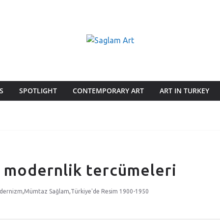
S
SPOTLIGHT
CONTEMPORARY ART
ART IN TURKEY
n modernlik tercümeleri
dernizm
,
Mümtaz Sağlam
,
Türkiye'de Resim 1900-1950