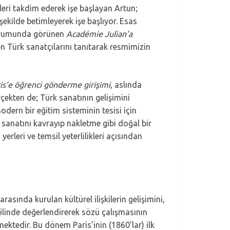
ileri takdim ederek işe başlayan Artun;
ekilde betimleyerek işe başlıyor. Esas
 durumunda görünen
Académie Julian’a
n Türk sanatçılarını tanıtarak resmimizin
ris’e öğrenci gönderme girişimi
, aslında
rçekten de; Türk sanatının gelişimini
dern bir eğitim sisteminin tesisi için
e sanatını kavrayıp nakletme gibi doğal bir
leri ve temsil yeterlilikleri açısından
arasında kurulan kültürel ilişkilerin gelişimini,
hilinde değerlendirerek sözü çalışmasının
ktedir. Bu dönem Paris’inin (1860’lar) ilk