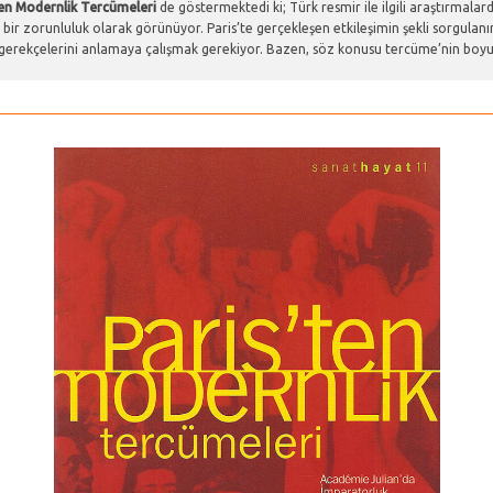
ten Modernlik Tercümeleri
de göstermektedi ki; Türk resmir ile ilgili araştırmala
bir zorunluluk olarak görünüyor. Paris’te gerçekleşen etkileşimin şekli sorgulanı
rekçelerini anlamaya çalışmak gerekiyor. Bazen, söz konusu tercüme’nin boyut