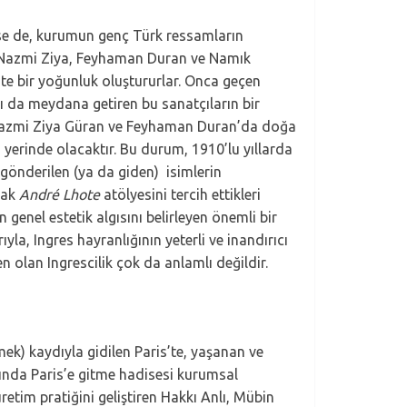
nse de, kurumun genç Türk ressamların
tik, Nazmi Ziya, Feyhaman Duran ve Namık
’te bir yoğunluk oluştururlar. Onca geçen
ı da meydana getiren bu sanatçıların bir
a Nazmi Ziya Güran ve Feyhaman Duran’da doğa
yerinde olacaktır. Bu durum, 1910’lu yıllarda
e gönderilen (ya da giden) isimlerin
cak
André Lhote
atölyesini tercih ettikleri
n genel estetik algısını belirleyen önemli bir
la, Ingres hayranlığının yeterli ve inandırıcı
n olan Ingrescilik çok da anlamlı değildir.
ek) kaydıyla gidilen Paris’te, yaşanan ve
ında Paris’e gitme hadisesi kurumsal
retim pratiğini geliştiren Hakkı Anlı, Mübin