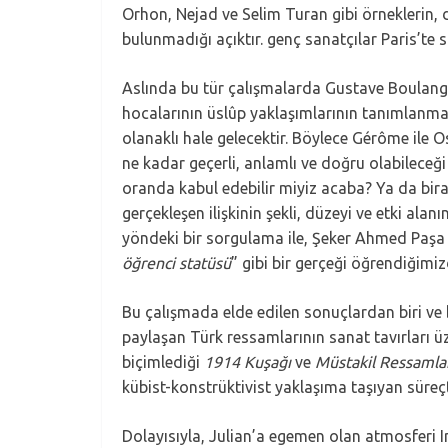
Orhon, Nejad ve Selim Turan gibi örneklerin, da
bulunmadığı açıktır. genç sanatçılar Paris’te
Aslında bu tür çalışmalarda Gustave Boulange
hocalarının üslûp yaklaşımlarının tanımlanma
olanaklı hale gelecektir. Böylece Gérôme ile Os
ne kadar geçerli, anlamlı ve doğru olabileceğ
oranda kabul edebilir miyiz acaba? Ya da bir
gerçekleşen ilişkinin şekli, düzeyi ve etki alanı
yöndeki bir sorgulama ile, Şeker Ahmed Paşa 
öğrenci statüsü
” gibi bir gerçeği öğrendiğimi
Bu çalışmada elde edilen sonuçlardan biri v
paylaşan Türk ressamlarının sanat tavırları üz
biçimlediği
1914 Kuşağı
ve
Müstakil Ressamlar 
kübist-konstrüktivist yaklaşıma taşıyan süreçte
Dolayısıyla, Julian’a egemen olan atmosferi 