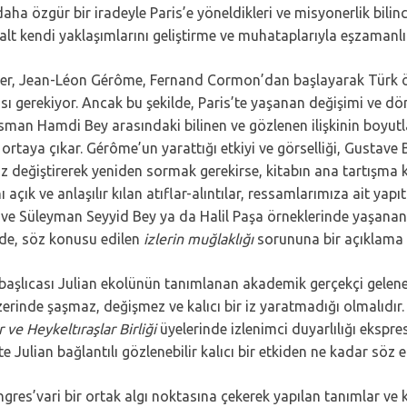
ha özgür bir iradeyle Paris’e yöneldikleri ve misyonerlik bilinci
 salt kendi yaklaşımlarını geliştirme ve muhataplarıyla eşzaman
r, Jean-Léon Gérôme, Fernand Cormon’dan başlayarak Türk öğre
sı gerekiyor. Ancak bu şekilde, Paris’te yaşanan değişimi ve 
man Hamdi Bey arasındaki bilinen ve gözlenen ilişkinin boyutları
i ortaya çıkar. Gérôme’un yarattığı etkiyi ve görselliği, Gusta
az değiştirerek yeniden sormak gerekirse, kitabın ana tartışma
nı açık ve anlaşılır kılan atıflar-alıntılar, ressamlarımıza ait yap
ve Süleyman Seyyid Bey ya da Halil Paşa örneklerinde yaşanan
zde, söz konusu edilen
izlerin muğlaklığı
sorununa bir açıklama ge
e başlıcası Julian ekolünün tanımlanan akademik gerçekçi gele
erinde şaşmaz, değişmez ve kalıcı bir iz yaratmadığı olmalıdır. 
ve Heykeltıraşlar Birliği
üyelerinde izlenimci duyarlılığı ekspre
 Julian bağlantılı gözlenebilir kalıcı bir etkiden ne kadar söz ed
Ingres’vari bir ortak algı noktasına çekerek yapılan tanımlar 