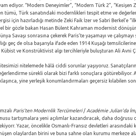
am ediyor. “Modern Deneyimler”, “Modern Türk 2”, “Kesişen Z
en tümü, Türk sanatındaki modernlikleri tespit etme ve değer
isi için hazırladığı metinde Zeki Faik İzer ve Sabri Berkel’e 
ştirel bir gözle bakan Hasan Bülent Kahraman modernist dönüşü
. Dünya Savaşı sonrasına çekerek Paris’te yaşamayı ve çalışmayı 
ğı geç de olsa başarıyla ifade eden 1914 Kuşağı temsilcilerine
Kübist ve Konstrüktivist algı tercihleriyle buluşturan Ali Avni
tesimizi nitelemede hâlâ ciddi sorunlar yaşıyoruz. Sanatçılarımız
ğerlendirme sürekli olarak bizi farklı sonuçlara götürebiliyor. 
laşınca, yine yerleşik konumlandırmaları geçersiz kılabilen son
imzalı
Paris’ten Modernlik Tercümeleri
/
Académie Julian’da İm
onusu tartışmalara yeni açılımlar kazandıracak, daha doğrusu 
ekiyorr. Yazar, öncelikle Osmanlı-Fransız devletleri arasındaki k
nüşen olaylardan birini ve buna sahne olan kurumu merkeze a