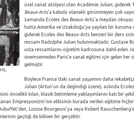
özel sanat atölyesi olan Académie Julian; giderek 1
Beaux-Arts
’a kabulü olanaklı görünmeyen çok sayıd
zamanda Ecoles des Beaux-Arts’a meydan okuyacak
hatta Amerika ve Uzakdoğu’ya yayılan bir kuruma 
giderek Ecoles des Beaux-Arts benzeri bir ders si
ressam Radolphe Julian bulunmaktadır. Gustave Bo
usta ressamlarını öğretim kadrosuna dahil eden Julian
önemsemeden Paris’e sanat eğitimi için gelen her öğ
gelmiştir.
is,
Böylece Fransa’daki sanat yaşamını daha rekabetç
Julian (Artun’un da değindiği üzere); aslında Ecoles
kisini öncelikli kılan, klasik betimleme yaklaşımlarını katı bir 
nan Empresyonizm’nin etkisinin burada verilen eğitime hiçbir ş
buffet’den, Louise Bourgeois’ya veya Robert Rauschenberg’e uz
erinin geçtiği de bilinen bir gerçektir.