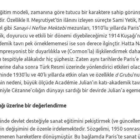
eğitim modeli, zamanına göre tutucu bir karaktere sahip görü
dir. Özellikle II. Meşrutiyet’tin ilânını izleyen süreçte Sami Ye
el gibi
Sanayi-i Nefise Mektebi
mezunları, 1910’lu yıllarda Paris
k, doyurucu ve etkili bir dönemi diyebileceğimiz 1914 Kuşağı’n
demik tavrı pek örneklememesi ise son derece ilginçtir. Hatt
resyonist bir duyarlılıkla ve (Cormon’la) ilişkilendirmek daha 
 tespitiyle alâkalıdır hiç şüphesiz. Zaten aynı tarihlerde Paris’
erine daha sonra Türk Resmi üzerinde yönlendirici etkileri ola
inde 1930’lu ve 40’lı yıllarda etkin olan ve özellikle
d Grubu
’nu
hin nedeni, büyük ölçüde Académie Julian’ın katı-akademik tavrıy
imiyle Cézanne’cılığın dünyayı sardığı bir devirde Julian’a egeme
lığı üzerine bir değerlendirme
inde devlet desteğiyle sanat eğitimini pekiştirmek (ve güncellem
in değişimini de özenle irdelemektedir. Sözgelimi, 1950 sonras
ekillenenen hareketlere dönüşmüştür. Bu bağlamda Paris’te sanat ü