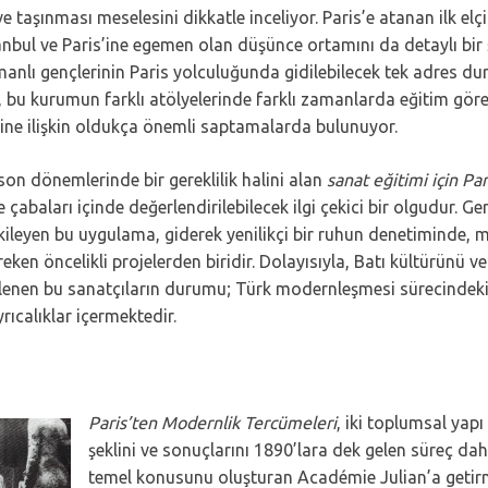
 taşınması meselesini dikkatle inceliyor. Paris’e atanan ilk elç
bul ve Paris’ine egemen olan düşünce ortamını da detaylı bir ş
smanlı gençlerinin Paris yolculuğunda gidilebilecek tek adres
 bu kurumun farklı atölyelerinde farklı zamanlarda eğitim göre
cine ilişkin oldukça önemli saptamalarda bulunuyor.
on dönemlerinde bir gereklilik halini alan
sanat eğitimi için Pa
abaları içinde değerlendirilebilecek ilgi çekici bir olgudur. Ge
leyen bu uygulama, giderek yenilikçi bir ruhun denetiminde, mo
eken öncelikli projelerden biridir. Dolayısıyla, Batı kültürünü v
enen bu sanatçıların durumu; Türk modernleşmesi sürecindeki yer
calıklar içermektedir.
Paris’ten Modernlik Tercümeleri
, iki toplumsal yapı 
şeklini ve sonuçlarını 1890’lara dek gelen süreç da
temel konusunu oluşturan Académie Julian’a getirme