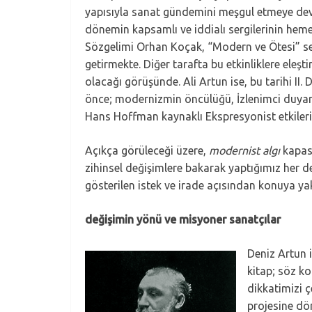
yapısıyla sanat gündemini meşgul etmeye dev
dönemin kapsamlı ve iddialı sergilerinin hem
Sözgelimi Orhan Koçak, “Modern ve Ötesi” serg
getirmekte. Diğer tarafta bu etkinliklere ele
olacağı görüşünde. Ali Artun ise, bu tarihi II
önce; modernizmin öncülüğü, İzlenimci duyarlı
Hans Hoffman kaynaklı Ekspresyonist etkileri 
Açıkça görüleceği üzere,
modernist algı
kapasi
zihinsel değişimlere bakarak yaptığımız her de
gösterilen istek ve irade açısından konuya yak
değişimin yönü ve misyoner sanatçılar
Deniz Artun 
kitap; söz k
dikkatimizi ç
projesine dö