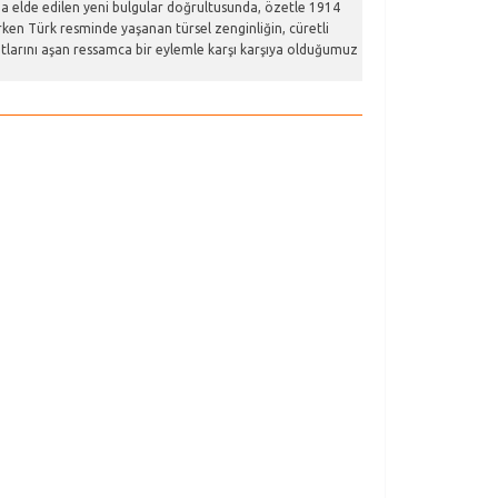
rda elde edilen yeni bulgular doğrultusunda, özetle 1914
rken Türk resminde yaşanan türsel zenginliğin, cüretli
larını aşan ressamca bir eylemle karşı karşıya olduğumuz