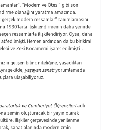
amanlar”, “Modern ve Ötesi” gibi son
lendirme olanağını yaratma amacında.
“ilk gerçek modern ressamlar” tanımlamasını
mü 1930’larla ilişkilendirmenin daha yerinde
seçen ressamlarla ilişkilendiriyor. Oysa, daha
 atfedilmişti. Hemen ardından da bu birikimi
 Çelebi ve Zeki Kocamemi işaret edilmişti…
ın gelişen bilinç niteliğine, yaşadıkları
Aynı şekilde,
yaşayan sanatı
yorumlamada
uçlara ulaşabiliyoruz.
paratorluk ve Cumhuriyet Öğrencileri
adlı
ona zemin oluşturacak bir yayın olarak
ültürel ilişkiler çerçevesinde yenilenme
larak, sanat alanında modernizmin