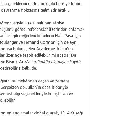
nin gereklerini üstlenmek gibi bir niyetlerinin
lı davranma noktasına gelmiştir artık…
ncileriyle ilişkisi bulunan atölye
dönüşümü görsel referanslar üzerinden anlamak
 ile ilgili değerlendirmelerin Halil Paşa için
ve Boulanger ve Fernand Cormon için de aynı
 konusu haline gelen Académie Julian’da
ıtlar üzerinde tespit edilebilir mi acaba? Bu
 ve Beaux-Arts’a “
mümkün olamayan kayıtlı
tirebiliriz belki de.
neğinin, bu mekândan geçen ve zamanı
Gerçekten de Julian’ın esas itibariyle
syonist algı seçenekleriyle buluşturan ve
ilebilir?
ve konumlandırmalar doğal olarak, 1914 Kuşağı