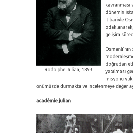
kavranması ve
dönemin İstan
itibariyle O
odaklanarak,
gelişim süre
Osmanlı’nın s
modernleşme ç
doğrudan etki
Rodolphe Julian, 1893
yapılması ger
misyonu yükl
önümüzde durmakta ve incelenmeye değer ayrı
académie julian