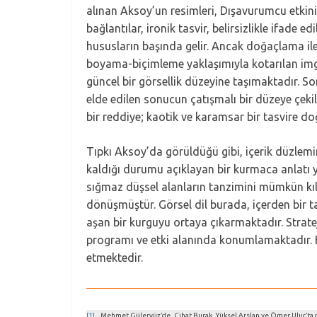
alınan Aksoy’un resimleri, Dışavurumcu etkinin 
bağlantılar, ironik tasvir, belirsizlikle ifad
hususların başında gelir. Ancak doğaçlama il
boyama-biçimleme yaklaşımıyla kotarılan imgese
güncel bir görsellik düzeyine taşımaktadır. S
elde edilen sonucun çatışmalı bir düzeye çeki
bir reddiye; kaotik ve karamsar bir tasvire do
Tıpkı Aksoy’da görüldüğü gibi, içerik düzlem
kaldığı durumu açıklayan bir kurmaca anlatı yap
sığmaz düşsel alanların tanzimini mümkün kıl
dönüşmüştür. Görsel dil burada, içerden bir 
aşan bir kurguyu ortaya çıkarmaktadır. Strate
programı ve etki alanında konumlamaktadır. Bu
etmektedir.
[1]
Mehmet Güleryüz’de, Cihat Burak, Yüksel Arslan ve Ömer Uluç’ta da k