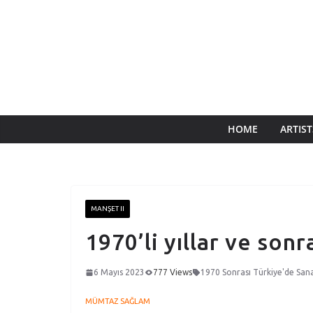
HOME
ARTIST
MANŞET II
1970’li yıllar ve sonr
6 Mayıs 2023
777 Views
1970 Sonrası Türkiye'de San
MÜMTAZ SAĞLAM