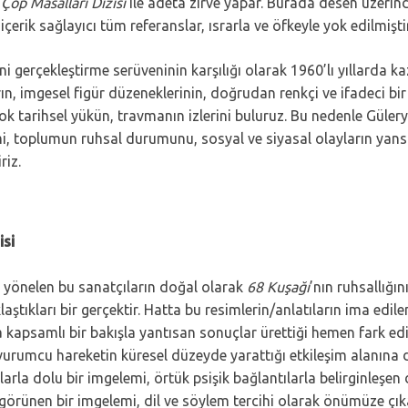
n
Çöp Masalları Dizisi
ile adeta zirve yapar. Burada desen üzerin
erik sağlayıcı tüm referanslar, ısrarla ve öfkeyle yok edilmiştir
gerçekleştirme serüveninin karşılığı olarak 1960’lı yıllarda kaz
 imgesel figür düzeneklerinin, doğrudan renkçi ve ifadeci bir d
k tarihsel yükün, travmanın izlerini buluruz. Bu nedenle Gülery
mi, toplumun ruhsal durumunu, sosyal ve siyasal olayların yansıdı
riz.
isi
re yönelen bu sanatçıların doğal olarak
68 Kuşağı
’nın ruhsallığın
aştıkları bir gerçektir. Hatta bu resimlerin/anlatıların ima edile
a kapsamlı bir bakışla yantısan sonuçlar ürettiği hemen fark edil
rumcu hareketin küresel düzeyde yarattığı etkileşim alanına da
la dolu bir imgelemi, örtük psişik bağlantılarla belirginleşen d
 görünen bir imgelemi, dil ve söylem tercihi olarak önümüze çı