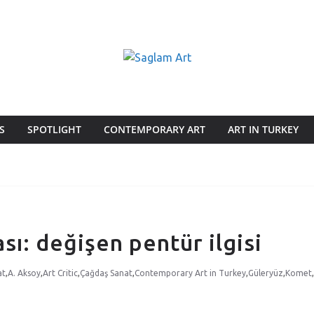
S
SPOTLIGHT
CONTEMPORARY ART
ART IN TURKEY
ası: değişen pentür ilgisi
at
,
A. Aksoy
,
Art Critic
,
Çağdaş Sanat
,
Contemporary Art in Turkey
,
Güleryüz
,
Komet
,