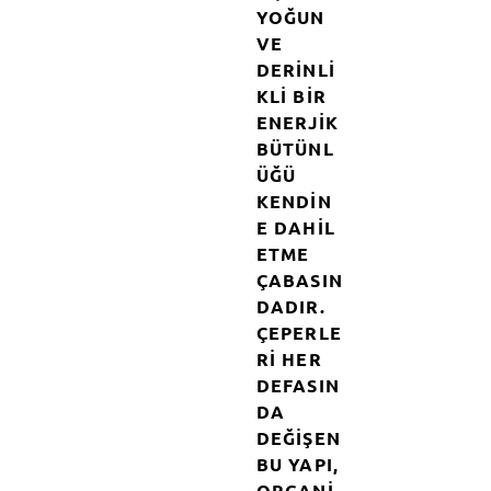
YOĞUN
VE
DERINLI
KLI BIR
ENERJIK
BÜTÜNL
ÜĞÜ
KENDIN
E DAHIL
ETME
ÇABASIN
DADIR.
ÇEPERLE
RI HER
DEFASIN
DA
DEĞIŞEN
BU YAPI,
ORGANI