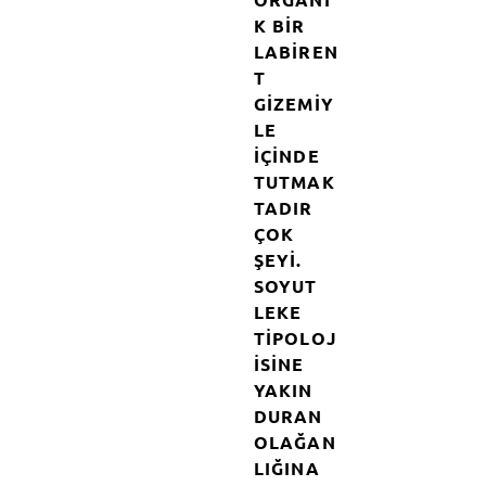
K BIR
LABIREN
T
GIZEMIY
LE
IÇINDE
TUTMAK
TADIR
ÇOK
ŞEYI.
SOYUT
LEKE
TIPOLOJ
ISINE
YAKIN
DURAN
OLAĞAN
LIĞINA