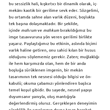
bu sessizlik hali, kışkırtıcı bir dinamik olarak, iç-
mekânı kaotik bir gerilime sevk eder. Sözgelimi,
bu ortamda sahne alan varlık düzeni, boşlukta
tek başına dolaşmaktadır. Bir şekilde,
içinde
mahrum
ve
mahkum
bırakıldığımız bu
imge tasavvuruna yön veren gerilimi birlikte
yaşarız. Paylaştığımız bu etkinin, aslında biçimi
varlık haline getiren, onu sahici kılan bir husus
olduğunu söylememiz gerekir. Zaten; muğlaklığı
ile hem karşımızda olan, hem de bir anda
boşluğa sürüklenen imgenin, bir mekân
tasarımının tek nesnesi olduğu bilgisi ve ön-
kabulü; okuma çabamızı yönlendiren başlıca
temel koşul gibidir. Bu sayede, nesnel yapıyı
duyumsanır yanıyla, oluş mantığıyla
değerlendirmiş oluruz. Gerçekleşen deneyimin
süreklilik ile sınırlarının dışına taşan hareket