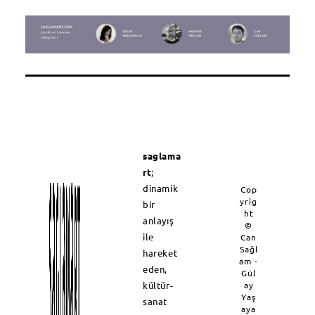
saglama
rt
;
dinamik
Cop
yrig
bir
ht
anlayış
©
ile
Can
Sağl
hareket
am -
eden,
Gül
kültür-
ay
Yaş
sanat
aya