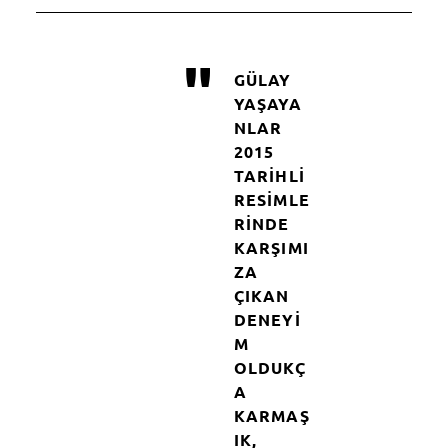
"
GÜLAY
YAŞAYA
NLAR
2015
TARIHLI
RESIMLE
RINDE
KARŞIMI
ZA
ÇIKAN
DENEYI
M
OLDUKÇ
A
KARMAŞ
IK,