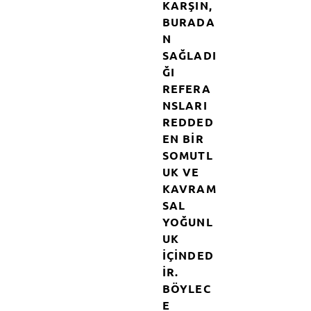
KARŞIN,
BURADA
N
SAĞLADI
ĞI
REFERA
NSLARI
REDDED
EN BIR
SOMUTL
UK VE
KAVRAM
SAL
YOĞUNL
UK
IÇINDED
IR.
BÖYLEC
E