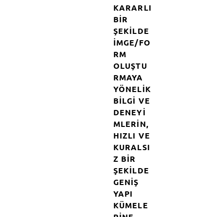
KARARLI
BIR
ŞEKILDE
IMGE/FO
RM
OLUŞTU
RMAYA
YÖNELIK
BILGI VE
DENEYI
MLERIN,
HIZLI VE
KURALSI
Z BIR
ŞEKILDE
GENIŞ
YAPI
KÜMELE
RINE