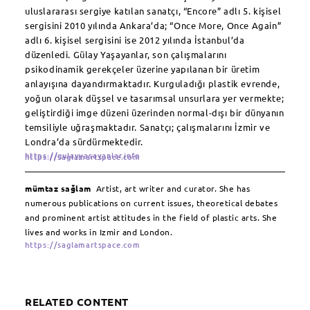
uluslararası sergiye katılan sanatçı, “Encore” adlı 5. kişisel
sergisini 2010 yılında Ankara’da; “Once More, Once Again”
adlı 6. kişisel sergisini ise 2012 yılında İstanbul’da
düzenledi. Gülay Yaşayanlar, son çalışmalarını
psikodinamik gerekçeler üzerine yapılanan bir üretim
anlayışına dayandırmaktadır. Kurguladığı plastik evrende,
yoğun olarak düşsel ve tasarımsal unsurlara yer vermekte;
geliştirdiği imge düzeni üzerinden normal-dışı bir dünyanın
temsiliyle uğraşmaktadır. Sanatçı; çalışmalarını İzmir ve
Londra’da sürdürmektedir.
https://gulayyasayanlar.info
https://saglamartspace.com
mümtaz sağlam
Artist, art writer and curator. She has
numerous publications on current issues, theoretical debates
and prominent artist attitudes in the field of plastic arts. She
lives and works in Izmir and London.
https://saglamartspace.com
RELATED CONTENT