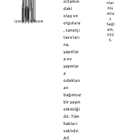
ortamın
nlar
Mü
daki
mta
olay ve
z
İZMİR - LONDON
olgulara
Sağl
am,
, sanatçı
202
tavırları
5.
na,
yapıtlar
a ve
yayınlar
a
odaklan
an
bağımsız
bir yayın
etkinliği
dir. Tüm
hakları
saklıdır.
All