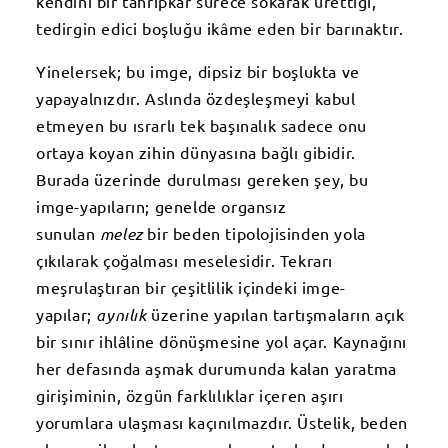
kendini bir tahripkâr sürece sokarak ürettiği,
tedirgin edici boşluğu ikâme eden bir barınaktır.
Yinelersek; bu imge, dipsiz bir boşlukta ve
yapayalnızdır. Aslında özdeşleşmeyi kabul
etmeyen bu ısrarlı tek başınalık sadece onu
ortaya koyan zihin dünyasına bağlı gibidir.
Burada üzerinde durulması gereken şey, bu
imge-yapıların; genelde organsız
sunulan
melez
bir beden tipolojisinden yola
çıkılarak çoğalması meselesidir. Tekrarı
meşrulaştıran bir çeşitlilik içindeki imge-
yapılar;
aynılık
üzerine yapılan tartışmaların açık
bir sınır ihlâline dönüşmesine yol açar. Kaynağını
her defasında aşmak durumunda kalan yaratma
girişiminin, özgün farklılıklar içeren aşırı
yorumlara ulaşması kaçınılmazdır. Üstelik, beden