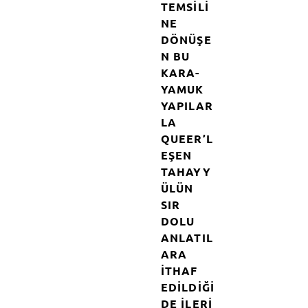
TEMSILI
NE
DÖNÜŞE
N BU
KARA-
YAMUK
YAPILAR
LA
QUEER’L
EŞEN
TAHAYY
ÜLÜN
SIR
DOLU
ANLATIL
ARA
ITHAF
EDILDIĞI
DE ILERI