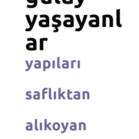
yaşayanl
ar
yapıları
saflıktan
alıkoyan