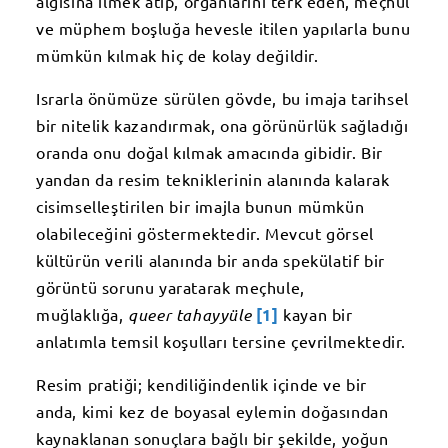
algısına ilmek atıp, organlarını terk eden, meçhul
ve müphem boşluğa hevesle itilen yapılarla bunu
mümkün kılmak hiç de kolay değildir.
Israrla önümüze sürülen gövde, bu imaja tarihsel
bir nitelik kazandırmak, ona görünürlük sağladığı
oranda onu doğal kılmak amacında gibidir. Bir
yandan da resim tekniklerinin alanında kalarak
cisimselleştirilen bir imajla bunun mümkün
olabileceğini göstermektedir. Mevcut görsel
kültürün verili alanında bir anda spekülatif bir
görüntü sorunu yaratarak meçhule,
muğlaklığa,
queer tahayyüle
[1]
kayan bir
anlatımla temsil koşulları tersine çevrilmektedir.
Resim pratiği; kendiliğindenlik içinde ve bir
anda, kimi kez de boyasal eylemin doğasından
kaynaklanan sonuçlara bağlı bir şekilde, yoğun