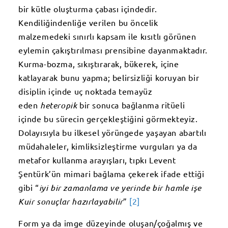
bir kütle oluşturma çabası içindedir.
Kendiliğindenliğe verilen bu öncelik
malzemedeki sınırlı kapsam ile kısıtlı görünen
eylemin çakıştırılması prensibine dayanmaktadır.
Kurma-bozma, sıkıştırarak, bükerek, içine
katlayarak bunu yapma; belirsizliği koruyan bir
disiplin içinde uç noktada temayüz
eden
heteropik
bir sonuca bağlanma ritüeli
içinde bu sürecin gerçekleştiğini görmekteyiz.
Dolayısıyla bu ilkesel yörüngede yaşayan abartılı
müdahaleler, kimliksizleştirme vurguları ya da
metafor kullanma arayışları, tıpkı Levent
Şentürk’ün mimari bağlama çekerek ifade ettiği
gibi “
iyi bir zamanlama ve yerinde bir hamle işe
Kuir sonuçlar hazırlayabilir
”
[2]
Form ya da imge düzeyinde oluşan/çoğalmış ve