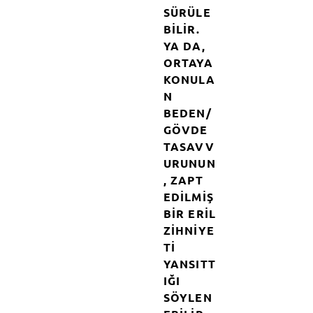
SÜRÜLE
BILIR.
YA DA,
ORTAYA
KONULA
N
BEDEN/
GÖVDE
TASAVV
URUNUN
, ZAPT
EDILMIŞ
BIR ERIL
ZIHNIYE
TI
YANSITT
IĞI
SÖYLEN